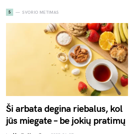
S
SVORIO METIMAS
Ši arbata degina riebalus, kol
jūs miegate – be jokių pratimų