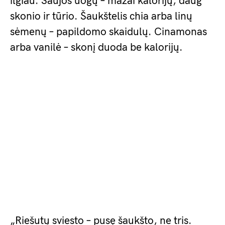
ilgiau. Saujos uogų – mažai kalorijų, daug
skonio ir tūrio. Šaukštelis chia arba linų
sėmenų – papildomo skaidulų. Cinamonas
arba vanilė – skonį duoda be kalorijų.
„Riešutų sviesto – pusę šaukšto, ne tris.