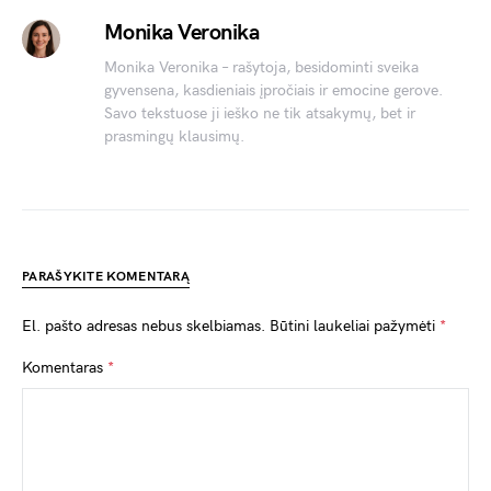
Monika Veronika
Monika Veronika – rašytoja, besidominti sveika
gyvensena, kasdieniais įpročiais ir emocine gerove.
Savo tekstuose ji ieško ne tik atsakymų, bet ir
prasmingų klausimų.
PARAŠYKITE KOMENTARĄ
El. pašto adresas nebus skelbiamas.
Būtini laukeliai pažymėti
*
Komentaras
*