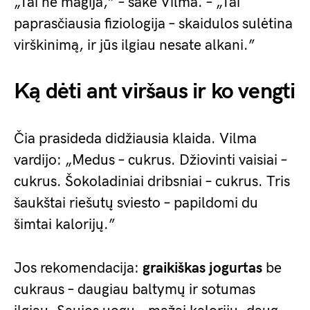
„Tai ne magija,” – sakė Vilma. – „Tai
paprasčiausia fiziologija – skaidulos sulėtina
virškinimą, ir jūs ilgiau nesate alkani.”
Ką dėti ant viršaus ir ko vengti
Čia prasideda didžiausia klaida. Vilma
vardijo: „Medus – cukrus. Džiovinti vaisiai –
cukrus. Šokoladiniai dribsniai – cukrus. Tris
šaukštai riešutų sviesto – papildomi du
šimtai kalorijų.”
Jos rekomendacija:
graikiškas jogurtas
be
cukraus – daugiau baltymų ir sotumas