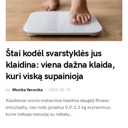
Štai kodėl svarstyklės jus
klaidina: viena dažna klaida,
kuri viską supainioja
by
Monika Veronika
2025-05-19
Kasdieniai svorio matavimai klaidina daugelį fitneso
entuziastų, nes rodo įprastus 0,9-2,3 kg svyravimus,
kurie niekaip nesusiję su riebalų…