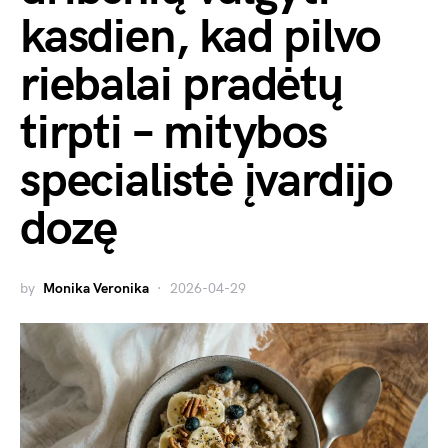
kasdien, kad pilvo
riebalai pradėtų
tirpti – mitybos
specialistė įvardijo
dozę
by
Monika Veronika
2026-04-29