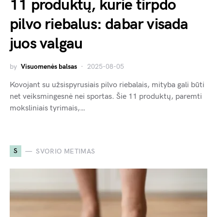
11 produktų, kurie tirpdo
pilvo riebalus: dabar visada
juos valgau
by
Visuomenės balsas
2025-08-05
Kovojant su užsispyrusiais pilvo riebalais, mityba gali būti
net veiksmingesnė nei sportas. Šie 11 produktų, paremti
moksliniais tyrimais,…
S
SVORIO METIMAS