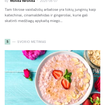
by
Monika Veronika
2025-06-07
Tam tikrose vaistažolių arbatose yra tokių junginių kaip
katechinai, cinamaldehidas ir gingeroliai, kurie gali
skatinti medžiagų apykaitą miego…
S
SVORIO METIMAS