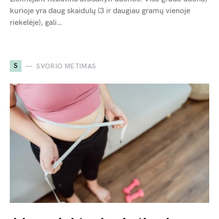
kurioje yra daug skaidulų (3 ir daugiau gramų vienoje
riekelėje), gali…
S
SVORIO METIMAS