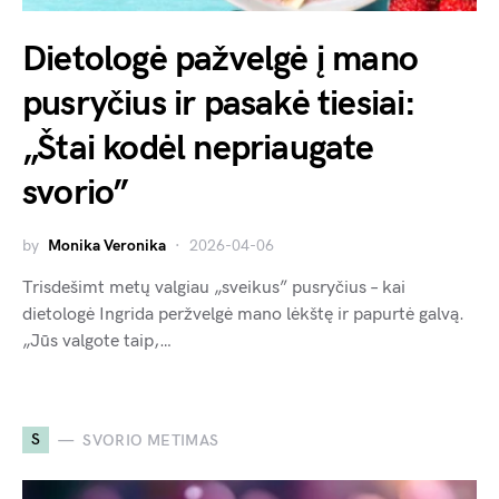
Dietologė pažvelgė į mano
pusryčius ir pasakė tiesiai:
„Štai kodėl nepriaugate
svorio”
by
Monika Veronika
2026-04-06
Trisdešimt metų valgiau „sveikus” pusryčius – kai
dietologė Ingrida peržvelgė mano lėkštę ir papurtė galvą.
„Jūs valgote taip,…
S
SVORIO METIMAS