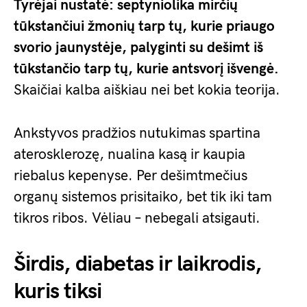
Tyrėjai nustatė: septyniolika mirčių
tūkstančiui žmonių tarp tų, kurie priaugo
svorio jaunystėje, palyginti su dešimt iš
tūkstančio tarp tų, kurie antsvorį išvengė.
Skaičiai kalba aiškiau nei bet kokia teorija.
Ankstyvos pradžios nutukimas spartina
aterosklerozę, nualina kasą ir kaupia
riebalus kepenyse. Per dešimtmečius
organų sistemos prisitaiko, bet tik iki tam
tikros ribos. Vėliau – nebegali atsigauti.
Širdis, diabetas ir laikrodis,
kuris tiksi