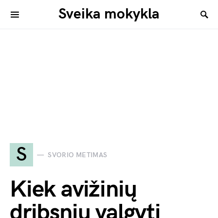
Sveika mokykla
S
SVORIO METIMAS
Kiek avižinių
dribsnių valgyti