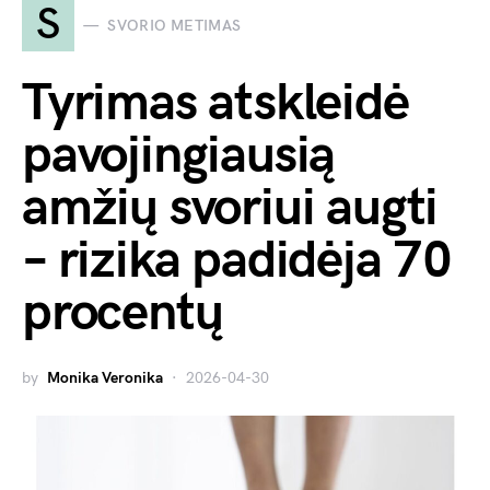
S
SVORIO METIMAS
Tyrimas atskleidė
pavojingiausią
amžių svoriui augti
– rizika padidėja 70
procentų
by
Monika Veronika
2026-04-30