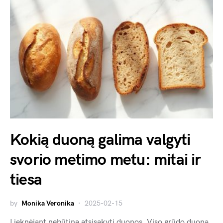
Kokią duoną galima valgyti
svorio metimo metu: mitai ir
tiesa
by
Monika Veronika
2025-02-15
Lieknėjant nebūtina atsisakyti duonos. Viso grūdo duona,