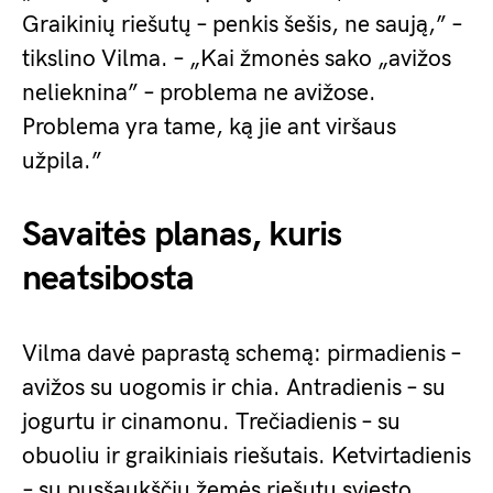
Graikinių riešutų – penkis šešis, ne saują,” –
tikslino Vilma. – „Kai žmonės sako „avižos
nelieknina” – problema ne avižose.
Problema yra tame, ką jie ant viršaus
užpila.”
Savaitės planas, kuris
neatsibosta
Vilma davė paprastą schemą: pirmadienis –
avižos su uogomis ir chia. Antradienis – su
jogurtu ir cinamonu. Trečiadienis – su
obuoliu ir graikiniais riešutais. Ketvirtadienis
– su pusšaukščiu žemės riešutų sviesto.