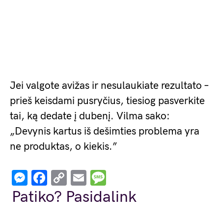
Jei valgote avižas ir nesulaukiate rezultato –
prieš keisdami pusryčius, tiesiog pasverkite
tai, ką dedate į dubenį. Vilma sako:
„Devynis kartus iš dešimties problema yra
ne produktas, o kiekis.”
Messenger
Facebook
Copy
Email
Message
Link
Patiko? Pasidalink