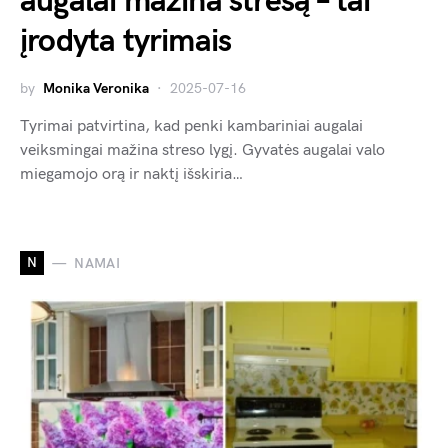
augalai mažina stresą – tai
įrodyta tyrimais
by
Monika Veronika
2025-07-16
Tyrimai patvirtina, kad penki kambariniai augalai
veiksmingai mažina streso lygį. Gyvatės augalai valo
miegamojo orą ir naktį išskiria…
N
NAMAI