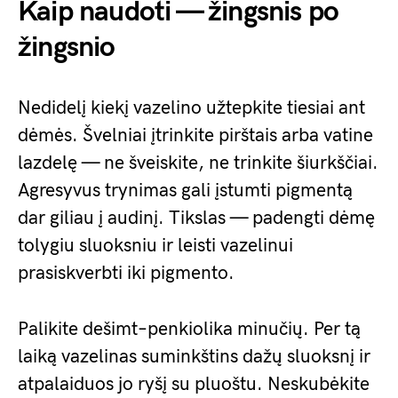
Kaip naudoti — žingsnis po
žingsnio
Nedidelį kiekį vazelino užtepkite tiesiai ant
dėmės. Švelniai įtrinkite pirštais arba vatine
lazdelę — ne šveiskite, ne trinkite šiurkščiai.
Agresyvus trynimas gali įstumti pigmentą
dar giliau į audinį. Tikslas — padengti dėmę
tolygiu sluoksniu ir leisti vazelinui
prasiskverbti iki pigmento.
Palikite dešimt–penkiolika minučių. Per tą
laiką vazelinas suminkštins dažų sluoksnį ir
atpalaiduos jo ryšį su pluoštu. Neskubėkite