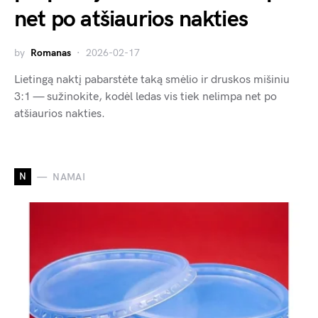
net po atšiaurios nakties
by
Romanas
2026-02-17
Lietingą naktį pabarstėte taką smėlio ir druskos mišiniu
3:1 — sužinokite, kodėl ledas vis tiek nelimpa net po
atšiaurios nakties.
N
NAMAI