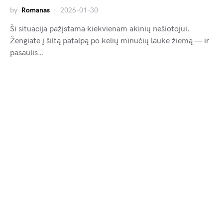
by
Romanas
2026-01-30
Ši situacija pažįstama kiekvienam akinių nešiotojui.
Žengiate į šiltą patalpą po kelių minučių lauke žiemą — ir
pasaulis…