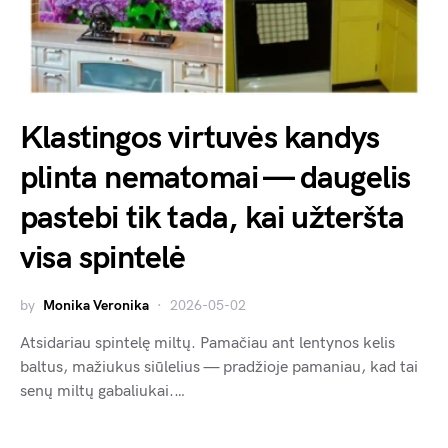
Klastingos virtuvės kandys
plinta nematomai — daugelis
pastebi tik tada, kai užteršta
visa spintelė
by
Monika Veronika
2026-05-02
Atsidariau spintelę miltų. Pamačiau ant lentynos kelis
baltus, mažiukus siūlelius — pradžioje pamaniau, kad tai
senų miltų gabaliukai.…