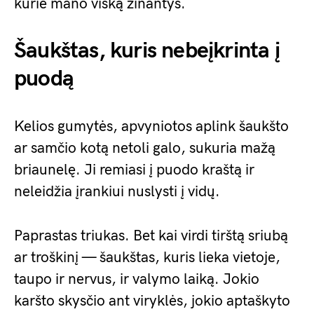
kurie mano viską žinantys.
Šaukštas, kuris nebeįkrinta į
puodą
Kelios gumytės, apvyniotos aplink šaukšto
ar samčio kotą netoli galo, sukuria mažą
briaunelę. Ji remiasi į puodo kraštą ir
neleidžia įrankiui nuslysti į vidų.
Paprastas triukas. Bet kai virdi tirštą sriubą
ar troškinį — šaukštas, kuris lieka vietoje,
taupo ir nervus, ir valymo laiką. Jokio
karšto skysčio ant viryklės, jokio aptaškyto