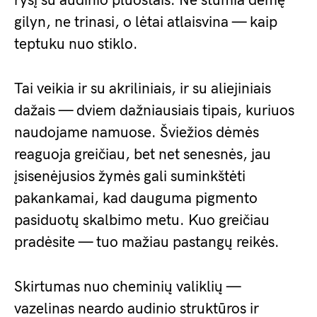
ryšį su audinio pluoštais. Ne stumia dėmę
gilyn, ne trinasi, o lėtai atlaisvina — kaip
teptuku nuo stiklo.
Tai veikia ir su akriliniais, ir su aliejiniais
dažais — dviem dažniausiais tipais, kuriuos
naudojame namuose. Šviežios dėmės
reaguoja greičiau, bet net senesnės, jau
įsisenėjusios žymės gali suminkštėti
pakankamai, kad dauguma pigmento
pasiduotų skalbimo metu. Kuo greičiau
pradėsite — tuo mažiau pastangų reikės.
Skirtumas nuo cheminių valiklių —
vazelinas neardo audinio struktūros ir