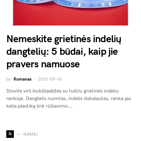
Nemeskite grietinės indelių
dangtelių: 5 būdai, kaip jie
pravers namuose
by
Romanas
2026-08-06
Stovite virš šiukšliadėžės su tuščiu grietinės indeliu
rankoje. Dangtelis nuimtas, indelis išskalautas, ranka jau
kelia plastiką link rūšiavimo.…
N
NAMAI