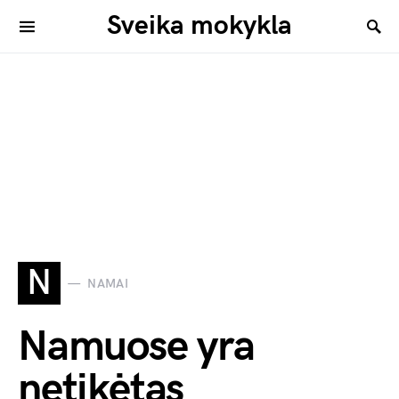
Sveika mokykla
N
NAMAI
Namuose yra
netikėtas