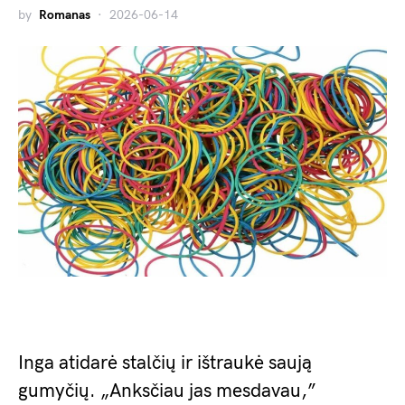
by
Romanas
2026-06-14
Inga atidarė stalčių ir ištraukė saują
gumyčių. „Anksčiau jas mesdavau,”