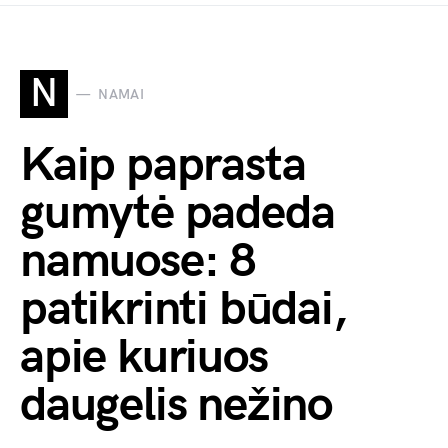
N
NAMAI
Kaip paprasta
gumytė padeda
namuose: 8
patikrinti būdai,
apie kuriuos
daugelis nežino