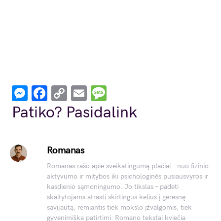
Messenger
Facebook
Copy
Email
Message
Link
Patiko? Pasidalink
Romanas
Romanas rašo apie sveikatingumą plačiai – nuo fizinio
aktyvumo ir mitybos iki psichologinės pusiausvyros ir
kasdienio sąmoningumo. Jo tikslas – padėti
skaitytojams atrasti skirtingus kelius į geresnę
savijautą, remiantis tiek mokslo įžvalgomis, tiek
gyvenimiška patirtimi. Romano tekstai kviečia