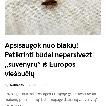
Apsisaugok nuo blakių!
Patikrinti būdai neparsivežti
„suvenyrų” iš Europos
viešbučių
by
Romanas
2025-10-30
Tavo ilgai lauktos atostogos Europoje gali atnešti ne tik
malonių prisiminimų, bet ir nepageidaujamų „suvenyrų” –
lovos blakių,…