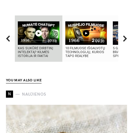
07:18
09:20
KAS SUKŪRĖ DIRBTINĮ
10 FILMUOSE IŠGALVOTŲ
5 GALINGIAU
INTELEKTĄ? KILMĖS
TECHNOLOGIJŲ, KURIOS
BRANDUOLIN
ISTORIJA IR FAKTAI
TAPO REALYBE
SPROGIMAI 
YOU MAY ALSO LIKE
N
NAUJIENOS