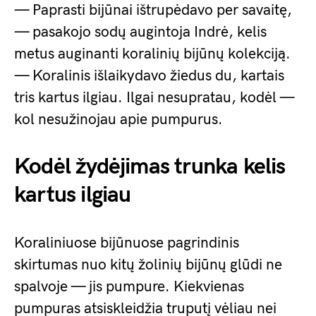
— Paprasti bijūnai ištrupėdavo per savaitę,
— pasakojo sodų augintoja Indrė, kelis
metus auginanti koralinių bijūnų kolekciją.
— Koralinis išlaikydavo žiedus du, kartais
tris kartus ilgiau. Ilgai nesupratau, kodėl —
kol nesužinojau apie pumpurus.
Kodėl žydėjimas trunka kelis
kartus ilgiau
Koraliniuose bijūnuose pagrindinis
skirtumas nuo kitų žolinių bijūnų glūdi ne
spalvoje — jis pumpure. Kiekvienas
pumpuras atsiskleidžia truputį vėliau nei