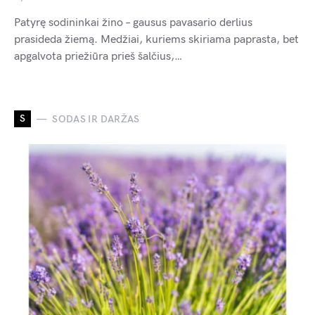
Patyrę sodininkai žino – gausus pavasario derlius
prasideda žiemą. Medžiai, kuriems skiriama paprasta, bet
apgalvota priežiūra prieš šalčius,…
S
SODAS IR DARŽAS