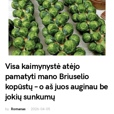
Visa kaimynystė atėjo
pamatyti mano Briuselio
kopūstų – o aš juos auginau be
jokių sunkumų
by
Romanas
2026-04-05