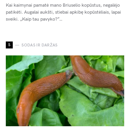
Kai kaimynai pamatė mano Briuselio kopūstus, negalėjo
patikėti. Augalai aukšti, stiebai apkibę kopūstėliais, lapai
sveiki. „Kaip tau pavyko?”…
S
SODAS IR DARŽAS