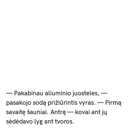
— Pakabinau aliuminio juosteles, —
pasakojo sodą prižiūrintis vyras. — Pirmą
savaitę šauniai. Antrą — kovai ant jų
sėdėdavo lyg ant tvoros.