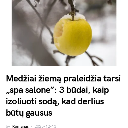
Medžiai žiemą praleidžia tarsi
„spa salone”: 3 būdai, kaip
izoliuoti sodą, kad derlius
būtų gausus
by
Romanas
2025-12-13