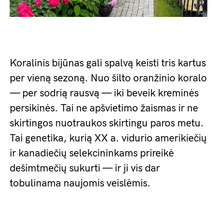
Koralinis bijūnas gali spalvą keisti tris kartus
per vieną sezoną. Nuo šilto oranžinio koralo
— per sodrią rausvą — iki beveik kreminės
persikinės. Tai ne apšvietimo žaismas ir ne
skirtingos nuotraukos skirtingu paros metu.
Tai genetika, kurią XX a. vidurio amerikiečių
ir kanadiečių selekcininkams prireikė
dešimtmečių sukurti — ir ji vis dar
tobulinama naujomis veislėmis.