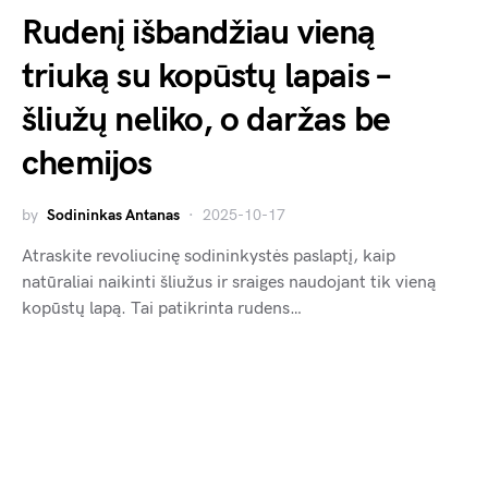
Rudenį išbandžiau vieną
triuką su kopūstų lapais –
šliužų neliko, o daržas be
chemijos
by
Sodininkas Antanas
2025-10-17
Atraskite revoliucinę sodininkystės paslaptį, kaip
natūraliai naikinti šliužus ir sraiges naudojant tik vieną
kopūstų lapą. Tai patikrinta rudens…