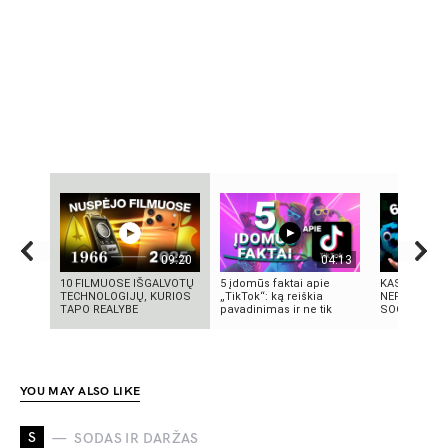
09:20
04:13
10 FILMUOSE IŠGALVOTŲ
5 įdomūs faktai apie
KAS TAS „SI
TECHNOLOGIJŲ, KURIOS
„TikTok“: ką reiškia
NEPAAIŠKI
TAPO REALYBE
pavadinimas ir ne tik
SOCIALINIS
YOU MAY ALSO LIKE
S
SODAS IR DARŽAS