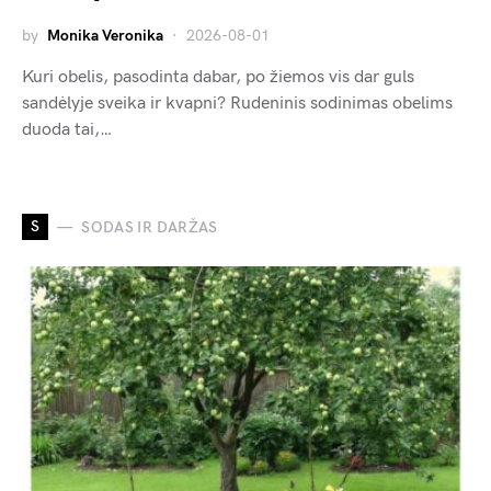
by
Monika Veronika
2026-08-01
Kuri obelis, pasodinta dabar, po žiemos vis dar guls
sandėlyje sveika ir kvapni? Rudeninis sodinimas obelims
duoda tai,…
S
SODAS IR DARŽAS