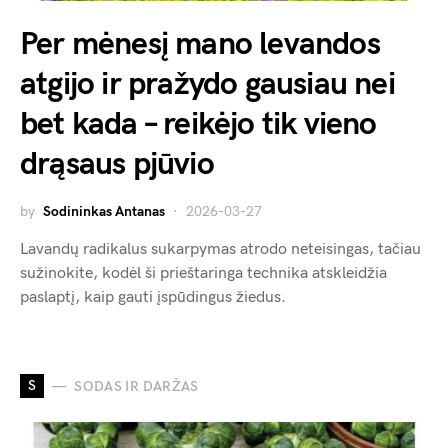
Per mėnesį mano levandos
atgijo ir pražydo gausiau nei
bet kada – reikėjo tik vieno
drąsaus pjūvio
by
Sodininkas Antanas
2026-03-27
Lavandų radikalus sukarpymas atrodo neteisingas, tačiau
sužinokite, kodėl ši prieštaringa technika atskleidžia
paslaptį, kaip gauti įspūdingus žiedus.
S
SODAS IR DARŽAS