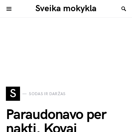
Sveika mokykla
S
SODAS IR DARŽAS
Paraudonavo per
naktį. Kovai