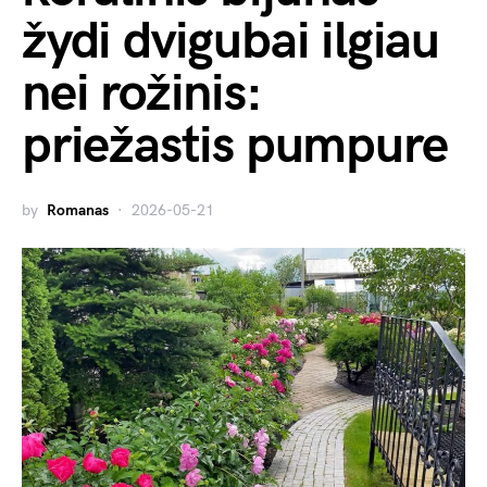
žydi dvigubai ilgiau
nei rožinis:
priežastis pumpure
by
Romanas
2026-05-21