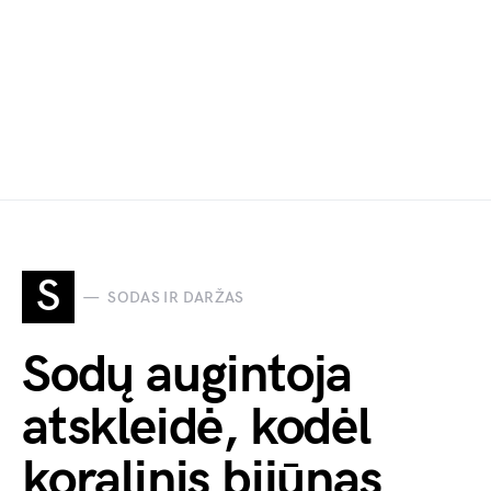
S
SODAS IR DARŽAS
Sodų augintoja
atskleidė, kodėl
koralinis bijūnas