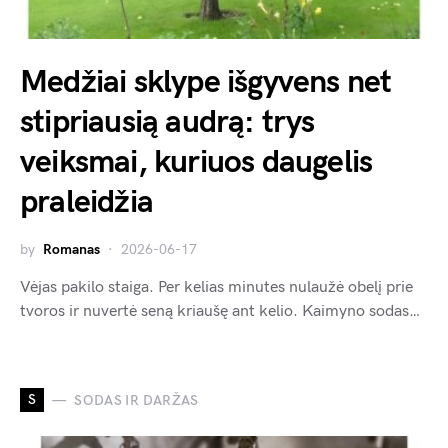
Medžiai sklype išgyvens net
stipriausią audrą: trys
veiksmai, kuriuos daugelis
praleidžia
by
Romanas
2026-06-17
Vėjas pakilo staiga. Per kelias minutes nulaužė obelį prie
tvoros ir nuvertė seną kriaušę ant kelio. Kaimyno sodas…
S
SODAS IR DARŽAS