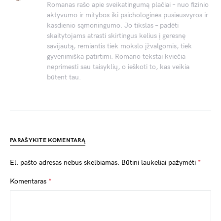
Romanas rašo apie sveikatingumą plačiai – nuo fizinio
aktyvumo ir mitybos iki psichologinės pusiausvyros ir
kasdienio sąmoningumo. Jo tikslas – padėti
skaitytojams atrasti skirtingus kelius į geresnę
savijautą, remiantis tiek mokslo įžvalgomis, tiek
gyvenimiška patirtimi. Romano tekstai kviečia
neprimesti sau taisyklių, o ieškoti to, kas veikia
būtent tau.
PARAŠYKITE KOMENTARĄ
El. pašto adresas nebus skelbiamas.
Būtini laukeliai pažymėti
*
Komentaras
*