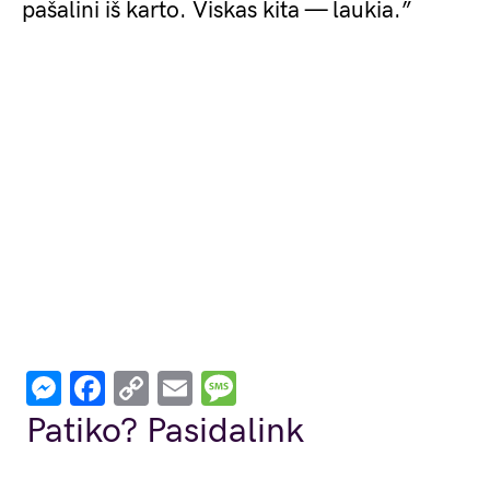
pašalini iš karto. Viskas kita — laukia.”
Messenger
Facebook
Copy
Email
Message
Link
Patiko? Pasidalink