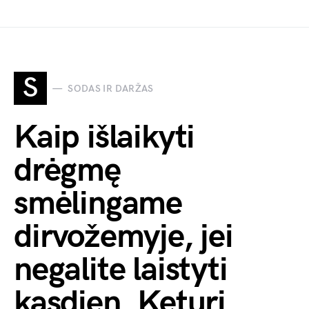
S
SODAS IR DARŽAS
Kaip išlaikyti
drėgmę
smėlingame
dirvožemyje, jei
negalite laistyti
kasdien. Keturi