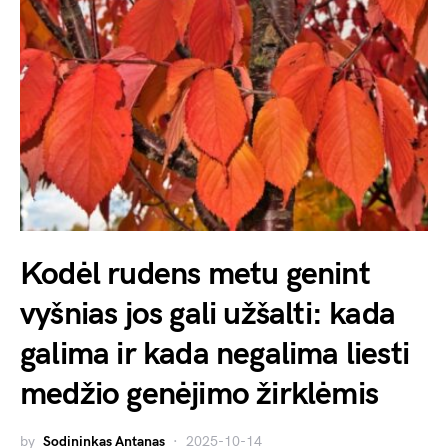
Kodėl rudens metu genint
vyšnias jos gali užšalti: kada
galima ir kada negalima liesti
medžio genėjimo žirklėmis
by
Sodininkas Antanas
2025-10-14