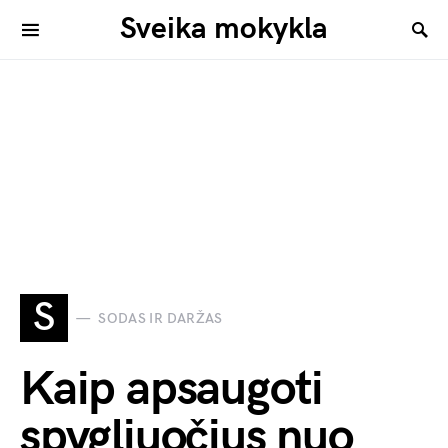
Sveika mokykla
S
SODAS IR DARŽAS
Kaip apsaugoti
spygliuočius nuo