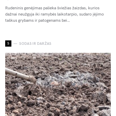
Rudeninis genėjimas palieka šviežias žaizdas, kurios
dažnai neužgyja iki ramybės laikotarpio, sudaro įėjimo
taškus grybams ir patogenams bei…
S
SODAS IR DARŽAS