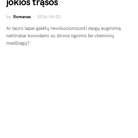
jokios trąšos
by
Romanas
2026-04-02
Ar lauro lapai galėtų revoliucionizuoti daigų auginimą
natūraliai kovodami su dirvos ligomis be cheminių
medžiagų?