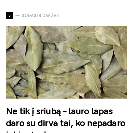
S
SODAS IR DARŽAS
Ne tik į sriubą – lauro lapas
daro su dirva tai, ko nepadaro