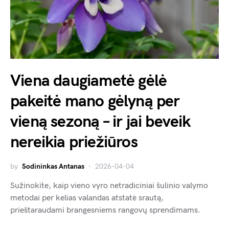
Viena daugiametė gėlė
pakeitė mano gėlyną per
vieną sezoną – ir jai beveik
nereikia priežiūros
by
Sodininkas Antanas
2026-04-04
Sužinokite, kaip vieno vyro netradiciniai šulinio valymo
metodai per kelias valandas atstatė srautą,
prieštaraudami brangesniems rangovų sprendimams.