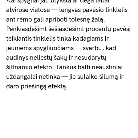
Kai spygliai jau blykšta ar dega labai
atvirose vietose — lengvas pavėsio tinklelis
ant rėmo gali apriboti tolesnę žalą.
Penkiasdešimt šešiasdešimt procentų pavėsį
teikiantis tinklelis tinka kadagiams ir
jauniems spygliuočiams — svarbu, kad
audinys neliestų šakų ir nesudarytų
šiltnamio efekto. Tankūs balti neaustiniai
uždangalai netinka — jie sulaiko šilumą ir
daro priešingą efektą.