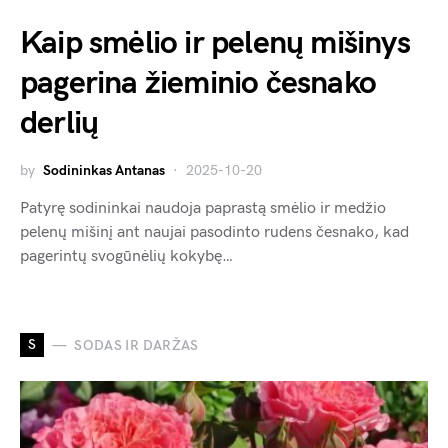
Kaip smėlio ir pelenų mišinys
pagerina žieminio česnako
derlių
by
Sodininkas Antanas
2025-10-20
Patyrę sodininkai naudoja paprastą smėlio ir medžio
pelenų mišinį ant naujai pasodinto rudens česnako, kad
pagerintų svogūnėlių kokybę…
S
SODAS IR DARŽAS