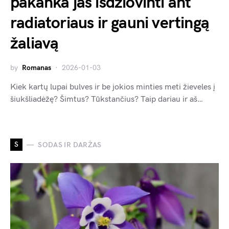
pakanka jas išdžiovinti ant
radiatoriaus ir gauni vertingą
žaliavą
by
Romanas
2026-01-03
Kiek kartų lupai bulves ir be jokios minties meti žieveles į
šiukšliadėžę? Šimtus? Tūkstančius? Taip dariau ir aš…
S
SODAS IR DARŽAS