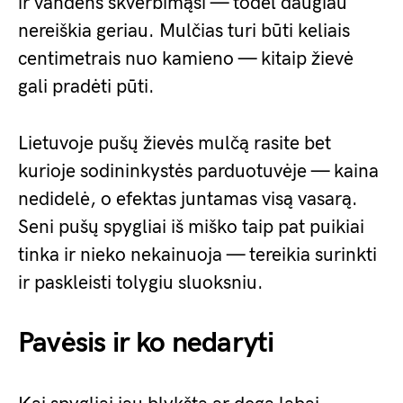
ir vandens skverbimąsi — todėl daugiau
nereiškia geriau. Mulčias turi būti keliais
centimetrais nuo kamieno — kitaip žievė
gali pradėti pūti.
Lietuvoje pušų žievės mulčą rasite bet
kurioje sodininkystės parduotuvėje — kaina
nedidelė, o efektas juntamas visą vasarą.
Seni pušų spygliai iš miško taip pat puikiai
tinka ir nieko nekainuoja — tereikia surinkti
ir paskleisti tolygiu sluoksniu.
Pavėsis ir ko nedaryti