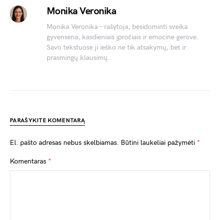
Monika Veronika
Monika Veronika – rašytoja, besidominti sveika
gyvensena, kasdieniais įpročiais ir emocine gerove.
Savo tekstuose ji ieško ne tik atsakymų, bet ir
prasmingų klausimų.
PARAŠYKITE KOMENTARĄ
El. pašto adresas nebus skelbiamas.
Būtini laukeliai pažymėti
*
Komentaras
*