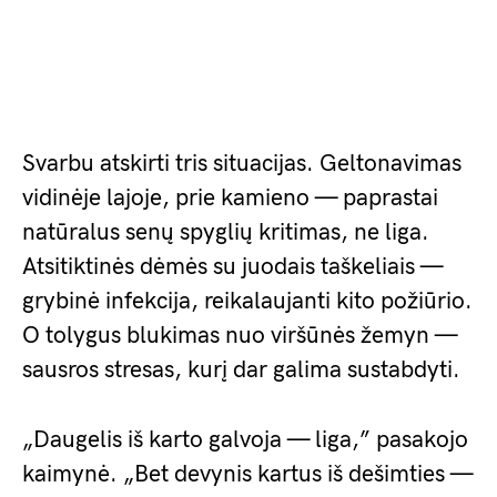
Svarbu atskirti tris situacijas. Geltonavimas
vidinėje lajoje, prie kamieno — paprastai
natūralus senų spyglių kritimas, ne liga.
Atsitiktinės dėmės su juodais taškeliais —
grybinė infekcija, reikalaujanti kito požiūrio.
O tolygus blukimas nuo viršūnės žemyn —
sausros stresas, kurį dar galima sustabdyti.
„Daugelis iš karto galvoja — liga,” pasakojo
kaimynė. „Bet devynis kartus iš dešimties —