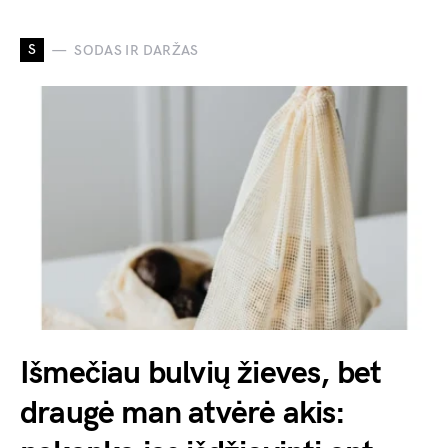
S
SODAS IR DARŽAS
Išmečiau bulvių žieves, bet
draugė man atvėrė akis: