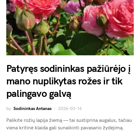
Patyręs sodininkas pažiūrėjo į
mano nuplikytas rožes ir tik
palingavo galvą
by
Sodininkas Antanas
2026-03-16
Palikite rožių lapija žiemą — tai sustiprina augalus, tačiau
viena kritinė klaida gali sunaikinti pavasario žydėjimą.