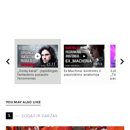
21:11
18:13
„Sostų karai" - įspūdingas
Ex Machina: kontrolės ir
5 įdomūs fak
fantastinio pasaulio
pasirinkimo anatomija
„TikTok“: ką 
fenomenas
pavadinimas 
YOU MAY ALSO LIKE
S
SODAS IR DARŽAS