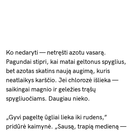
Ko nedaryti — netręšti azotu vasarą.
Pagundai stipri, kai matai geltonus spyglius,
bet azotas skatins naują augimą, kuris
neatlaikys karščio. Jei chlorozė išlieka —
saikingai magnio ir geležies trąšų
spygliuočiams. Daugiau nieko.
„Gyvi pageltę ūgliai lieka iki rudens,”
pridūrė kaimynė. „Sausą, trapią medieną —