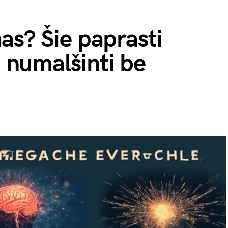
as? Šie paprasti
į numalšinti be