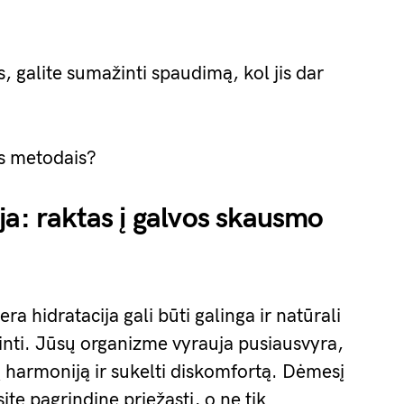
 galite sumažinti spaudimą, kol jis dar
is metodais?
ja: raktas į galvos skausmo
era hidratacija gali būti galinga ir natūrali
nti. Jūsų organizme vyrauja pusiausvyra,
ią harmoniją ir sukelti diskomfortą. Dėmesį
ite pagrindinę priežastį, o ne tik