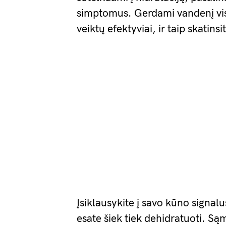
simptomus. Gerdami vandenį visą
veiktų efektyviai, ir taip skatinsi
Įsiklausykite į savo kūno signal
esate šiek tiek dehidratuoti. Sąm