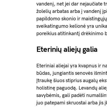
vandenį, net jei dar nejaučiate t
žolelių arbatas arba į vandenį įp
papildomo skonio ir maistingųjų
sveikatingumo kelionė yra unika
poreikius atitinkantį drėkinimo 
Eterinių aliejų galia
Eteriniai aliejai yra kvapnus ir
būdas, jungiantis senovės išmint
Įtraukę šiuos stiprius augalų eks
holistinę paguodą. Levandų alie
savybėmis, gali padėti numalšin
juo patepami skruostai arba jis 