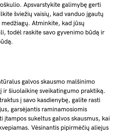
roškulio. Apsvarstykite galimybę gerti
ilkite šviežių vaisių, kad vanduo įgautų
 medžiagų. Atminkite, kad jūsų
li, todėl raskite savo gyvenimo būdą ir
būdą.
 natūralus galvos skausmo malšinimo
į ir šiuolaikinę sveikatingumo praktiką.
traktus į savo kasdienybę, galite rasti
jus, garsėjantis raminamosiomis
ti įtampos sukeltus galvos skausmus, kai
įkvepiamas. Vėsinantis pipirmėčių aliejus