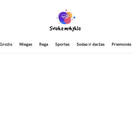
Grožis
Miegas
Rega
Sportas
Sodas ir daržas
Priemonės