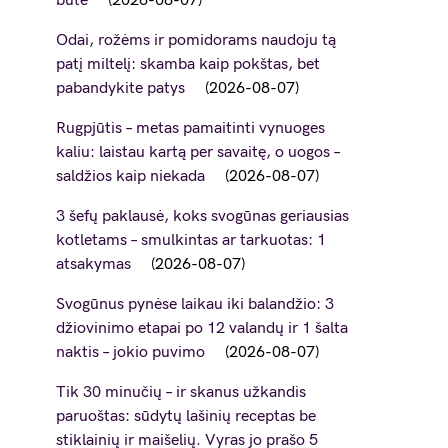
bute
2026-08-07
Odai, rožėms ir pomidorams naudoju tą
patį miltelį: skamba kaip pokštas, bet
pabandykite patys
2026-08-07
Rugpjūtis – metas pamaitinti vynuoges
kaliu: laistau kartą per savaitę, o uogos –
saldžios kaip niekada
2026-08-07
3 šefų paklausė, koks svogūnas geriausias
kotletams – smulkintas ar tarkuotas: 1
atsakymas
2026-08-07
Svogūnus pynėse laikau iki balandžio: 3
džiovinimo etapai po 12 valandų ir 1 šalta
naktis – jokio puvimo
2026-08-07
Tik 30 minučių – ir skanus užkandis
paruoštas: sūdytų lašinių receptas be
stiklainių ir maišelių. Vyras jo prašo 5