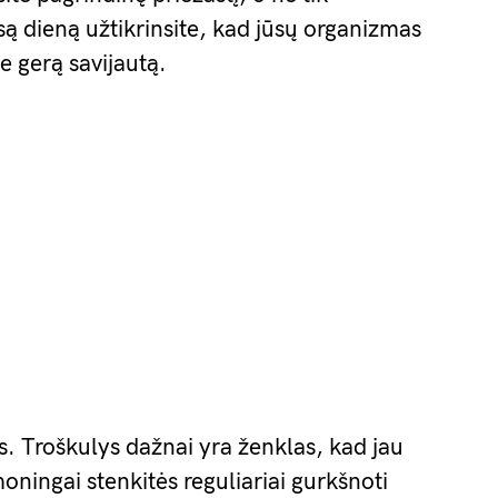
 dieną užtikrinsite, kad jūsų organizmas
te gerą savijautą.
us. Troškulys dažnai yra ženklas, kad jau
oningai stenkitės reguliariai gurkšnoti