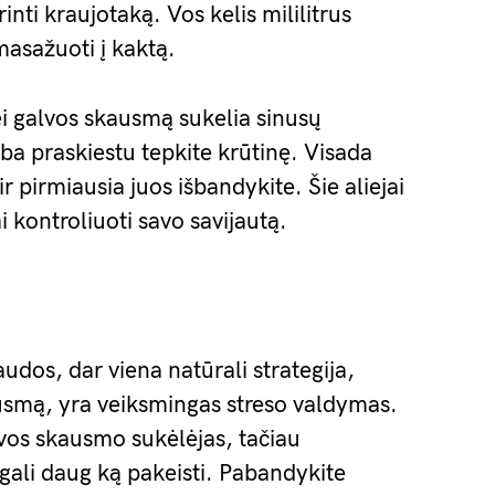
inti kraujotaką. Vos kelis mililitrus
įmasažuoti į kaktą.
jei galvos skausmą sukelia sinusų
rba praskiestu tepkite krūtinę. Visada
ir pirmiausia juos išbandykite. Šie aliejai
 kontroliuoti savo savijautą.
udos, dar viena natūrali strategija,
usmą, yra veiksmingas streso valdymas.
lvos skausmo sukėlėjas, tačiau
ali daug ką pakeisti. Pabandykite