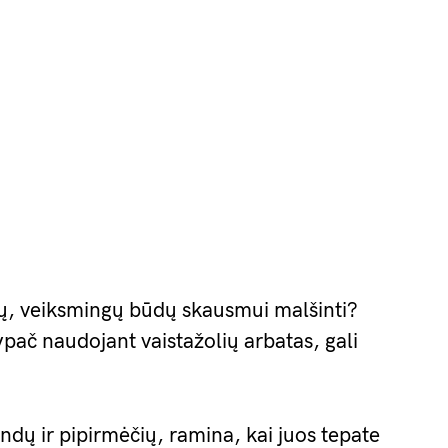
lių, veiksmingų būdų skausmui malšinti?
pač naudojant vaistažolių arbatas, gali
vandų ir pipirmėčių, ramina, kai juos tepate