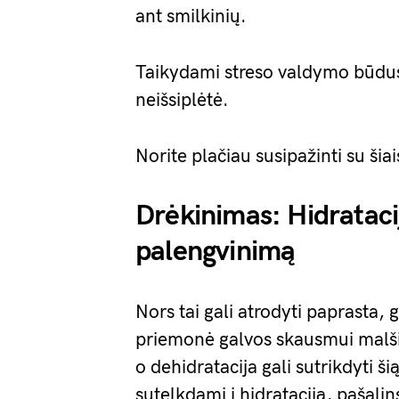
ant smilkinių.
Taikydami streso valdymo būdus,
neišsiplėtė.
Norite plačiau susipažinti su šia
Drėkinimas: Hidrataci
palengvinimą
Nors tai gali atrodyti paprasta, g
priemonė galvos skausmui malši
o dehidratacija gali sutrikdyti š
sutelkdami į hidrataciją, pašalins