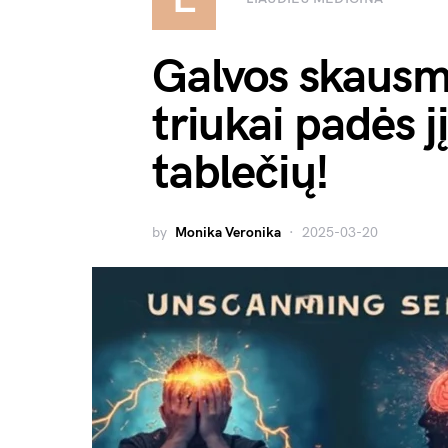
Galvos skausm
triukai padės j
tablečių!
by
Monika Veronika
2025-03-20