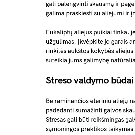
gali palengvinti skausmą ir pager
galima praskiesti su aliejumi ir 
Eukaliptų aliejus puikiai tinka, 
užgulimas. Įkvėpkite jo garais a
rinkitės aukštos kokybės aliejus 
suteikia jums galimybę natūraliai
Streso valdymo būdai
Be raminančios eterinių aliejų na
padedanti sumažinti galvos ska
Stresas gali būti reikšmingas ga
sąmoningos praktikos taikymas g