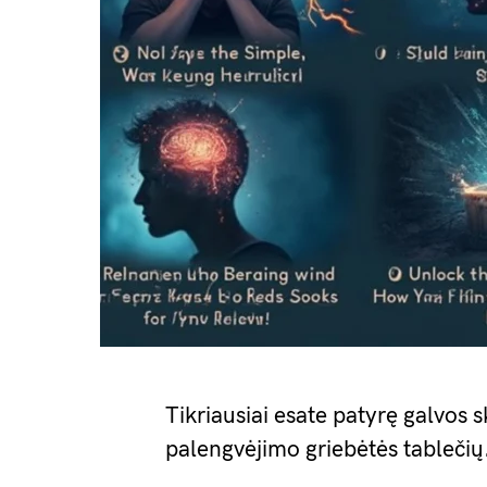
Tikriausiai esate patyrę galvos
palengvėjimo griebėtės tablečių