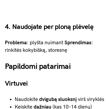
4. Naudojate per ploną plėvelę
Problema
: plyšta nuimant
Sprendimas
:
rinkitės kokybišką, storesnę
Papildomi patarimai
Virtuvei
Naudokite
dvigubą sluoksnį
virš viryklės
Keiskite
dažniau
(kas 10-14 dienų)