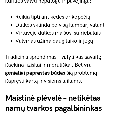
kuriuos valyti nepatogu ir pavojinga:
Reikia lipti ant kėdės ar kopėčių
Dulkės sklinda po visą kambarį valant
Virtuvėje dulkės maišosi su riebalais
Valymas užima daug laiko ir jėgų
Tradicinis sprendimas – valyti kas savaitę –
išsekina fiziškai ir morališkai. Bet yra
genialiai paprastas būdas
šią problemą
išspręsti kartą ir visiems laikams.
Maistinė plėvelė – netikėtas
namų tvarkos pagalbininkas