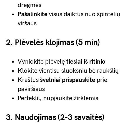
drėgmės
Pašalinkite
visus daiktus nuo spintelių
viršaus
2. Plėvelės klojimas (5 min)
Vyniokite plėvelę
tiesiai iš ritinio
Klokite vientisu sluoksniu be raukšlių
Kraštus
švelniai prispauskite
prie
paviršiaus
Perteklių nupjaukite žirklėmis
3. Naudojimas (2-3 savaitės)