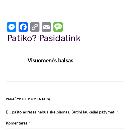
Messenger
Facebook
Copy
Email
Message
Link
Patiko? Pasidalink
Visuomenės balsas
PARAŠYKITE KOMENTARĄ
El. pašto adresas nebus skelbiamas.
Būtini laukeliai pažymėti
*
Komentaras
*