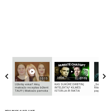
10:15
07:18
Užkritę vokai? Akių
KAS SUKŪRĖ DIRBTINĮ
„Septynių Ka
makiažo receptas būtent
INTELEKTĄ? KILMĖS
Riteris" – kai
TAU!!! | Makiažo pamoka
ISTORIJA IR FAKTAI
paprastumas