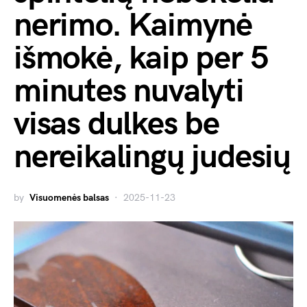
nerimo. Kaimynė
išmokė, kaip per 5
minutes nuvalyti
visas dulkes be
nereikalingų judesių
by
Visuomenės balsas
2025-11-23