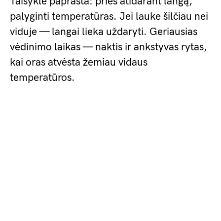
Taisyklė paprasta: prieš atidarant langą,
palyginti temperatūras. Jei lauke šilčiau nei
viduje — langai lieka uždaryti. Geriausias
vėdinimo laikas — naktis ir ankstyvas rytas,
kai oras atvėsta žemiau vidaus
temperatūros.