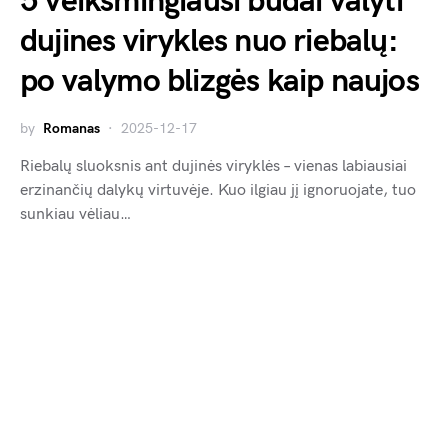
5 veiksmingiausi būdai valyti
dujines virykles nuo riebalų:
po valymo blizgės kaip naujos
by
Romanas
2025-12-17
Riebalų sluoksnis ant dujinės viryklės – vienas labiausiai
erzinančių dalykų virtuvėje. Kuo ilgiau jį ignoruojate, tuo
sunkiau vėliau…