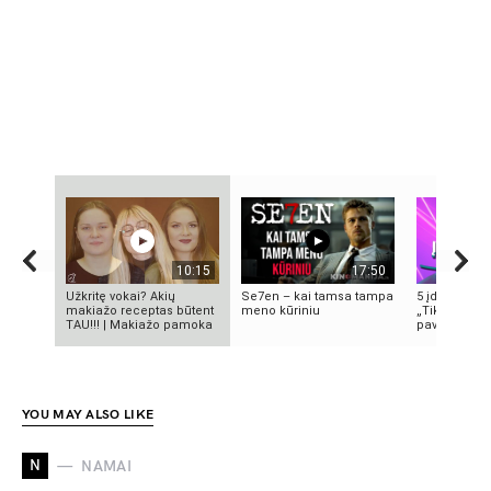
10:15
17:50
Užkritę vokai? Akių
Se7en – kai tamsa tampa
5 įdomūs fak
makiažo receptas būtent
meno kūriniu
„TikTok“: ką 
TAU!!! | Makiažo pamoka
pavadinimas 
YOU MAY ALSO LIKE
N
NAMAI