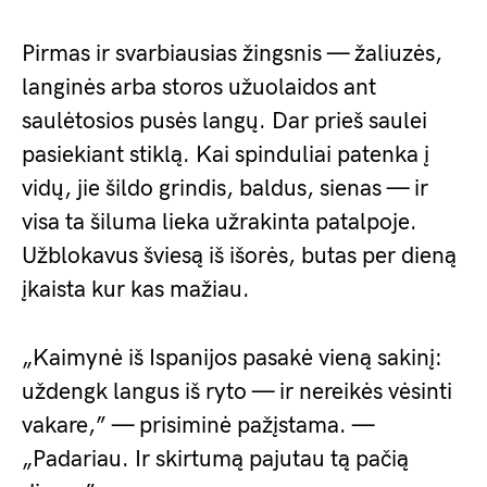
Pirmas ir svarbiausias žingsnis — žaliuzės,
langinės arba storos užuolaidos ant
saulėtosios pusės langų. Dar prieš saulei
pasiekiant stiklą. Kai spinduliai patenka į
vidų, jie šildo grindis, baldus, sienas — ir
visa ta šiluma lieka užrakinta patalpoje.
Užblokavus šviesą iš išorės, butas per dieną
įkaista kur kas mažiau.
„Kaimynė iš Ispanijos pasakė vieną sakinį:
uždengk langus iš ryto — ir nereikės vėsinti
vakare,” — prisiminė pažįstama. —
„Padariau. Ir skirtumą pajutau tą pačią