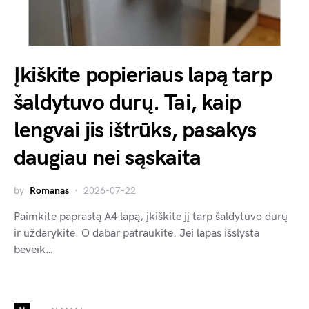
Įkiškite popieriaus lapą tarp
šaldytuvo durų. Tai, kaip
lengvai jis ištrūks, pasakys
daugiau nei sąskaita
by
Romanas
2026-07-22
Paimkite paprastą A4 lapą, įkiškite jį tarp šaldytuvo durų
ir uždarykite. O dabar patraukite. Jei lapas išslysta
beveik…