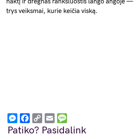
naktį ir drėgnas rankšluostis lango angoje —
trys veiksmai, kurie keičia viską.
Messenger
Facebook
Copy
Email
Message
Link
Patiko? Pasidalink