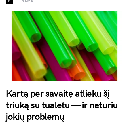
N
NAMAI
Kartą per savaitę atlieku šį
triuką su tualetu — ir neturiu
jokių problemų