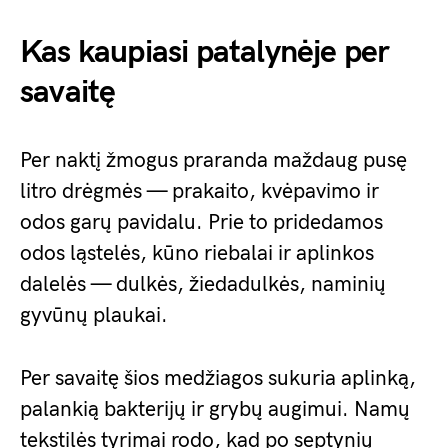
Kas kaupiasi patalynėje per
savaitę
Per naktį žmogus praranda maždaug pusę
litro drėgmės — prakaito, kvėpavimo ir
odos garų pavidalu. Prie to pridedamos
odos ląstelės, kūno riebalai ir aplinkos
dalelės — dulkės, žiedadulkės, naminių
gyvūnų plaukai.
Per savaitę šios medžiagos sukuria aplinką,
palankią bakterijų ir grybų augimui. Namų
tekstilės tyrimai rodo, kad po septynių