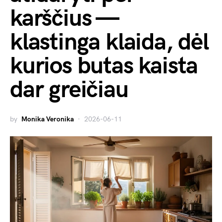
karščius —
klastinga klaida, dėl
kurios butas kaista
dar greičiau
by
Monika Veronika
2026-06-11