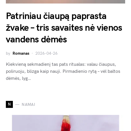
Patriniau čiaupą paprasta
žvake – tris savaites nė vienos
vandens dėmės
by
Romanas
2026-04-26
Kiekvieną sekmadienį tas pats ritualas: valau čiaupus,
poliruoju, blizga kaip nauji. Pirmadienio rytą – vėl baltos
dėmės, lyg…
N
NAMAI