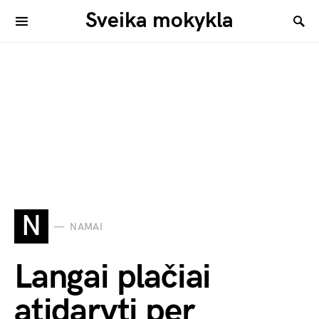
Sveika mokykla
N
NAMAI
Langai plačiai
atidaryti per