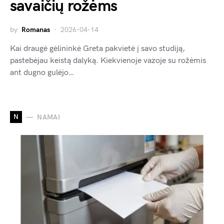
savaičių rožėms
by
Romanas
2026-04-14
Kai draugė gėlininkė Greta pakvietė į savo studiją,
pastebėjau keistą dalyką. Kiekvienoje vazoje su rožėmis
ant dugno gulėjo…
N
NAMAI