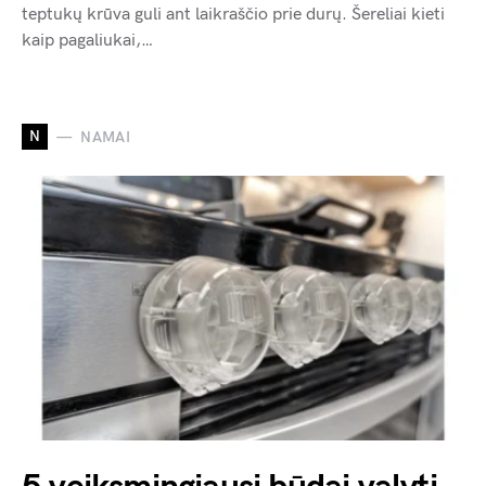
teptukų krūva guli ant laikraščio prie durų. Šereliai kieti
kaip pagaliukai,…
N
NAMAI