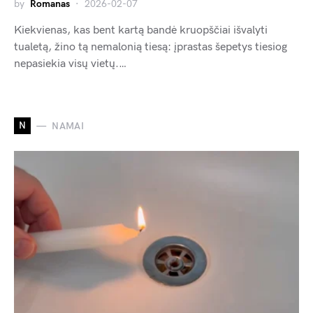
by
Romanas
2026-02-07
Kiekvienas, kas bent kartą bandė kruopščiai išvalyti
tualetą, žino tą nemalonią tiesą: įprastas šepetys tiesiog
nepasiekia visų vietų.…
N
NAMAI