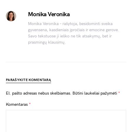
Monika Veronika
Monika Veronika – rašytoja, besidominti sveika
gyvensena, kasdieniais įpročiais ir emocine gerove.
Savo tekstuose ji ieško ne tik atsakymų, bet ir
prasmingų klausimų.
PARAŠYKITE KOMENTARĄ
El. pašto adresas nebus skelbiamas.
Būtini laukeliai pažymėti
*
Komentaras
*