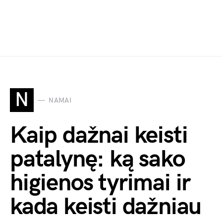
N
NAMAI
Kaip dažnai keisti
patalynę: ką sako
higienos tyrimai ir
kada keisti dažniau