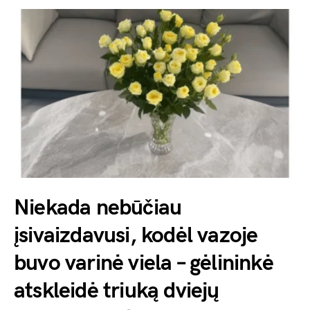
Niekada nebūčiau
įsivaizdavusi, kodėl vazoje
buvo varinė viela – gėlininkė
atskleidė triuką dviejų