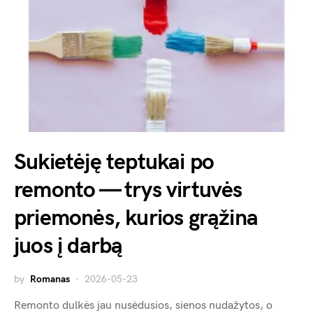
Sukietėję teptukai po
remonto — trys virtuvės
priemonės, kurios grąžina
juos į darbą
by
Romanas
2026-05-23
Remonto dulkės jau nusėdusios, sienos nudažytos, o