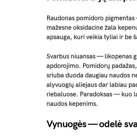
Raudonas pomidoro pigmentas —
mažesne oksidacine žala kepenų 
apsauga, kuri veikia tyliai ir be 
Svarbus niuansas — likopenas g
apdorojimo. Pomidorų padažas, t
sriuba duoda daugiau naudos ne
alyvuogių aliejaus dar labiau pa
riebaluose. Paradoksas — kuo l
naudos kepenims.
Vynuogės — odelė sva