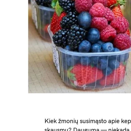
Kiek žmonių susimąsto apie kepe
skausmu? Dauguma — niekada. O 