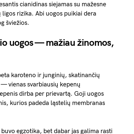
 esantis cianidinas siejamas su mažesne
ligos rizika. Abi uogos puikiai dera
og šviežios.
džio uogos — mažiau žinomos,
eta karoteno ir junginių, skatinančių
 — vienas svarbiausių kepenų
epenis dirba per prievartą. Goji uogos
imis, kurios padeda ląstelių membranas
 buvo egzotika, bet dabar jas galima rasti