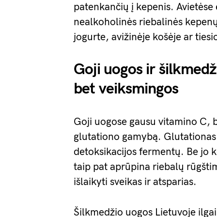
patenkančių į kepenis. Avietėse
nealkoholinės riebalinės kepenų 
jogurte, avižinėje košėje ar tiesi
Goji uogos ir šilkme
bet veiksmingos
Goji uogose gausu vitamino C, b
glutationo gamybą. Glutationas
detoksikacijos fermentų. Be jo k
taip pat aprūpina riebalų rūgšt
išlaikyti sveikas ir atsparias.
Šilkmedžio uogos Lietuvoje ilgai