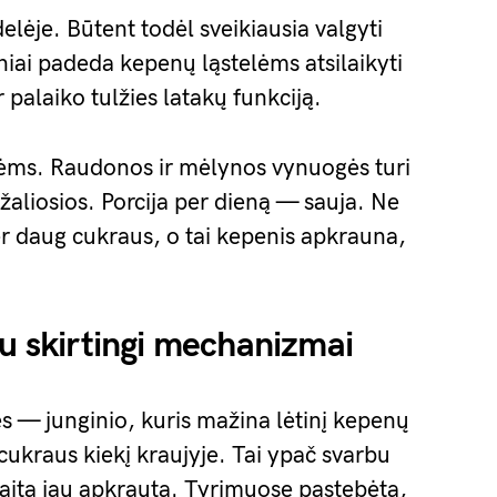
elėje. Būtent todėl sveikiausia valgyti
giniai padeda kepenų ląstelėms atsilaikyti
r palaiko tulžies latakų funkciją.
ms. Raudonos ir mėlynos vynuogės turi
žaliosios. Porcija per dieną — sauja. Ne
er daug cukraus, o tai kepenis apkrauna,
du skirtingi mechanizmai
s — junginio, kuris mažina lėtinį kepenų
cukraus kiekį kraujyje. Tai ypač svarbu
ita jau apkrauta. Tyrimuose pastebėta,