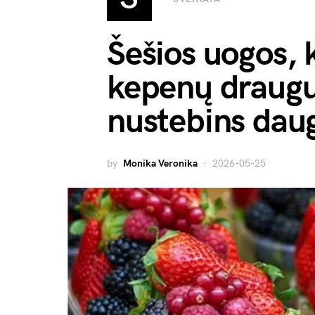
Šešios uogos, 
kepenų draugu
nustebins daug
by
Monika Veronika
2026-05-25