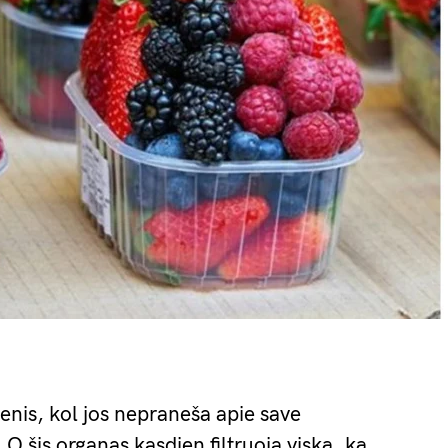
nis, kol jos nepraneša apie save
šis organas kasdien filtruoja viską, ką