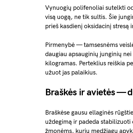
Vynuogių polifenoliai sutelkti od
visą uogą, ne tik sultis. Šie jun
prieš kasdienį oksidacinį stresą i
Pirmenybė — tamsesnėms veislė
daugiau apsauginių junginių nei 
kilogramas. Perteklius reiškia p
užuot jas palaikius.
Braškės ir avietės — 
Braškėse gausu ellaginės rūgštie
uždegimą ir padeda stabilizuoti 
žmonėms, kurių medžiagų apyka