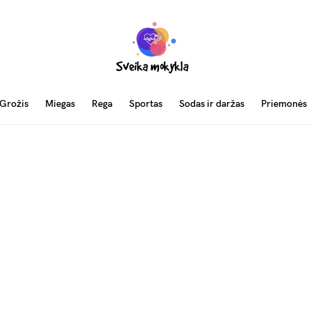
Grožis
Miegas
Rega
Sportas
Sodas ir daržas
Priemonės