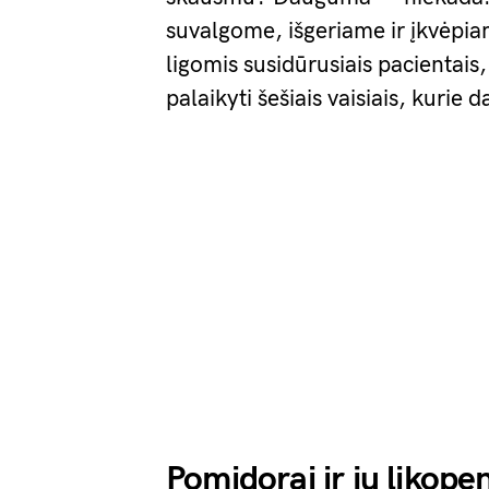
suvalgome, išgeriame ir įkvėpia
ligomis susidūrusiais pacientais
palaikyti šešiais vaisiais, kurie 
Pomidorai ir jų likope