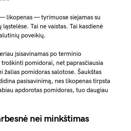
 likopenas — tyrimuose siejamas su
ląstelėse. Tai ne vaistas. Tai kasdienė
šalutinių poveikių.
eriau įsisavinamas po terminio
roškinti pomidorai, net paprasčiausia
i žalias pomidoras salotose. Šaukštas
didina pasisavinimą, nes likopenas tirpsta
abiau apdorotas pomidoras, tuo daugiau
rbesnė nei minkštimas