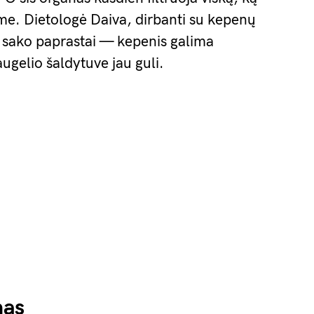
me. Dietologė Daiva, dirbanti su kepenų
, sako paprastai — kepenis galima
daugelio šaldytuve jau guli.
nas