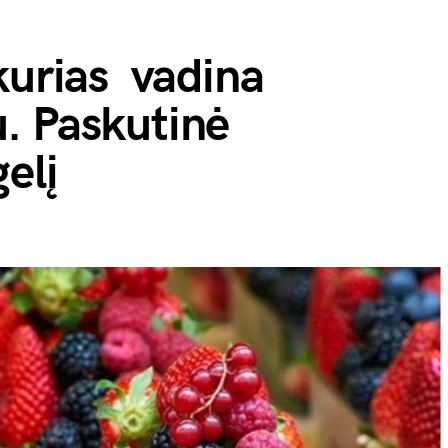
kurias vadina
. Paskutinė
elį