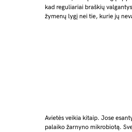
kad reguliariai braškių valgant
žymenų lygį nei tie, kurie jų nev
Avietės veikia kitaip. Jose esant
palaiko žarnyno mikrobiotą. Sv