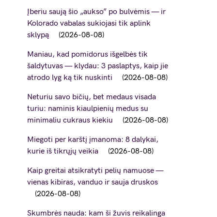
Įberiu saują šio „aukso” po bulvėmis — ir
Kolorado vabalas sukiojasi tik aplink
sklypą
2026-08-08
Maniau, kad pomidorus išgelbės tik
šaldytuvas — klydau: 3 paslaptys, kaip jie
atrodo lyg ką tik nuskinti
2026-08-08
Neturiu savo bičių, bet medaus visada
turiu: naminis kiaulpienių medus su
minimaliu cukraus kiekiu
2026-08-08
Miegoti per karštį įmanoma: 8 dalykai,
kurie iš tikrųjų veikia
2026-08-08
Kaip greitai atsikratyti pelių namuose —
vienas kibiras, vanduo ir sauja druskos
2026-08-08
Skumbrės nauda: kam ši žuvis reikalinga