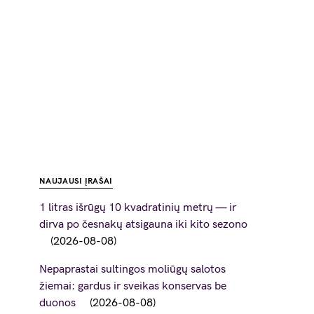
NAUJAUSI ĮRAŠAI
1 litras išrūgų 10 kvadratinių metrų — ir
dirva po česnakų atsigauna iki kito sezono
2026-08-08
Nepaprastai sultingos moliūgų salotos
žiemai: gardus ir sveikas konservas be
duonos
2026-08-08