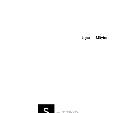
Ligos
Mityba
S
SVEIKATA