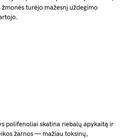
ys žmonės turėjo mažesnį uždegimo
artojo.
ys polifenoliai skatina riebalų apykaitą ir
eikos žarnos — mažiau toksinų,