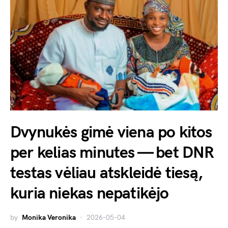
Dvynukės gimė viena po kitos
per kelias minutes — bet DNR
testas vėliau atskleidė tiesą,
kuria niekas nepatikėjo
by
Monika Veronika
2026-05-04