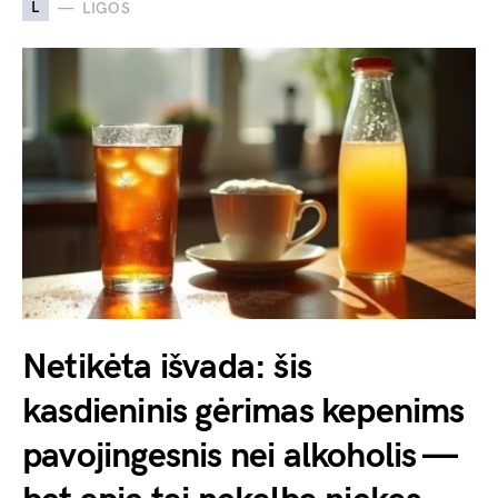
L
LIGOS
Netikėta išvada: šis
kasdieninis gėrimas kepenims
pavojingesnis nei alkoholis —