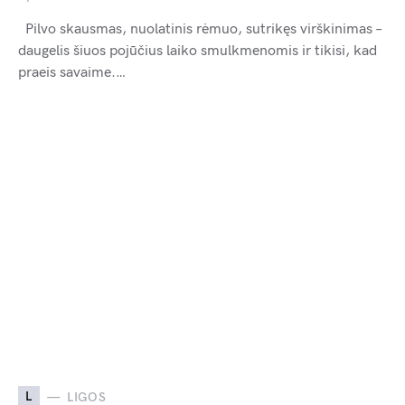
Pilvo skausmas, nuolatinis rėmuo, sutrikęs virškinimas –
daugelis šiuos pojūčius laiko smulkmenomis ir tikisi, kad
praeis savaime.…
L
LIGOS