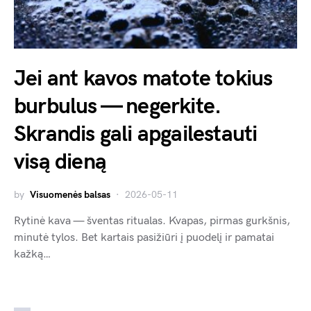
Jei ant kavos matote tokius
burbulus — negerkite.
Skrandis gali apgailestauti
visą dieną
by
Visuomenės balsas
2026-05-11
Rytinė kava — šventas ritualas. Kvapas, pirmas gurkšnis,
minutė tylos. Bet kartais pasižiūri į puodelį ir pamatai
kažką…