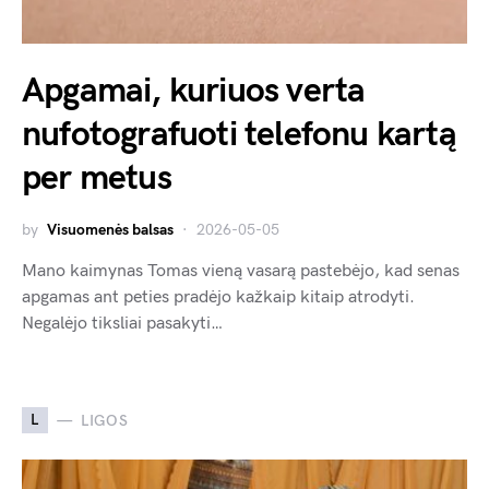
Apgamai, kuriuos verta
nufotografuoti telefonu kartą
per metus
by
Visuomenės balsas
2026-05-05
Mano kaimynas Tomas vieną vasarą pastebėjo, kad senas
apgamas ant peties pradėjo kažkaip kitaip atrodyti.
Negalėjo tiksliai pasakyti…
L
LIGOS