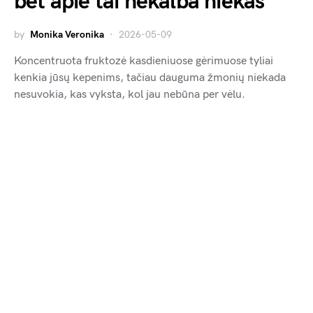
bet apie tai nekalba niekas
by
Monika Veronika
2026-05-09
Koncentruota fruktozė kasdieniuose gėrimuose tyliai
kenkia jūsų kepenims, tačiau dauguma žmonių niekada
nesuvokia, kas vyksta, kol jau nebūna per vėlu.