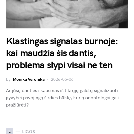
Klastingas signalas burnoje:
kai maudžia šis dantis,
problema slypi visai ne ten
by
Monika Veronika
2026-05-06
Ar jūsų danties skausmas iš tikrųjų galėtų signalizuoti
gyvybei pavojingą širdies būklę, kurią odontologai gali
pražiūrėti?
L
LIGOS