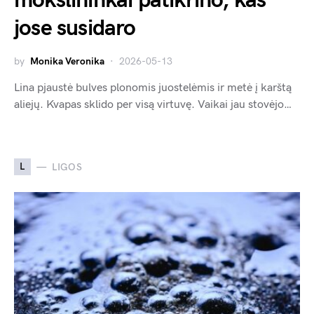
mokslininkai patikrino, kas
jose susidaro
by
Monika Veronika
2026-05-13
Lina pjaustė bulves plonomis juostelėmis ir metė į karštą
aliejų. Kvapas sklido per visą virtuvę. Vaikai jau stovėjo…
L
LIGOS