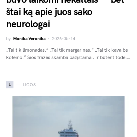
štai ką apie juos sako
neurologai
by
Monika Veronika
2026-05-14
„Tai tik limonadas.” „Tai tik margarinas.” „Tai tik kava be
kofeino.” Šios frazės skamba pažįstamai. Ir būtent todėl…
L
LIGOS