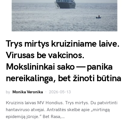
Trys mirtys kruiziniame laive.
Virusas be vakcinos.
Mokslininkai sako — panika
nereikalinga, bet žinoti būtina
by
Monika Veronika
2026-05-13
Kruizinis laivas MV Hondius. Trys mirtys. Du patvirtinti
hantaviruso atvejai. Antraštės skelbė apie „mirtingą
epidemiją jūroje.” Bet Rasa,…