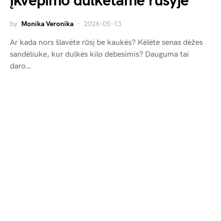
įkvėpimo dulkėtame rūsyje
by
Monika Veronika
2026-05-13
Ar kada nors šlavėte rūsį be kaukės? Kėlėte senas dėžes
sandėliuke, kur dulkės kilo debesimis? Dauguma tai
daro…