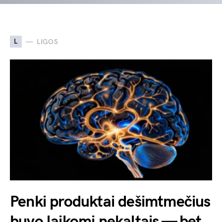
L
LIGOS
Penki produktai dešimtmečius
buvo laikomi nekaltais — bet