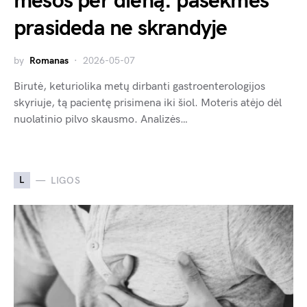
mėsos per dieną: pasekmės
prasideda ne skrandyje
by
Romanas
2026-05-07
Birutė, keturiolika metų dirbanti gastroenterologijos
skyriuje, tą pacientę prisimena iki šiol. Moteris atėjo dėl
nuolatinio pilvo skausmo. Analizės…
L
LIGOS