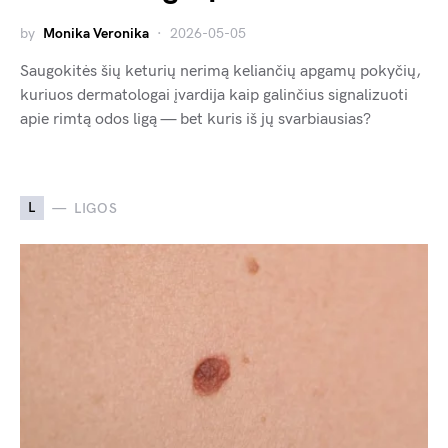
by
Monika Veronika
2026-05-05
Saugokitės šių keturių nerimą keliančių apgamų pokyčių,
kuriuos dermatologai įvardija kaip galinčius signalizuoti
apie rimtą odos ligą — bet kuris iš jų svarbiausias?
L
LIGOS