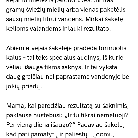
kepimo mielės iš parduotuvės. Šimtas
gramų šviežių mielių arba vienas paketėlis
sausų mielių litrui vandens. Mirkai šakelę
kelioms valandoms ir lauki rezultato.
Abiem atvejais šakelėje pradeda formuotis
kalus – tai toks specialus audinys, iš kurio
vėliau išauga tikros šaknys. Ir tai vyksta
daug greičiau nei paprastame vandenyje be
jokių priedų.
Mama, kai parodžiau rezultatą su šaknimis,
paklausė nustebusi: „Ir tu tikrai nemeluoji?
Per vieną dieną išaugo?” Padaviau šakelę,
kad pati pamatytų ir paliestų. „Įdomu,