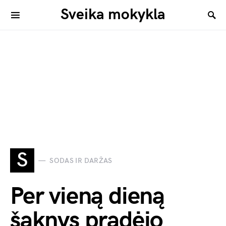
Sveika mokykla
S
SODAS IR DARŽAS
Per vieną dieną
šaknys pradėjo