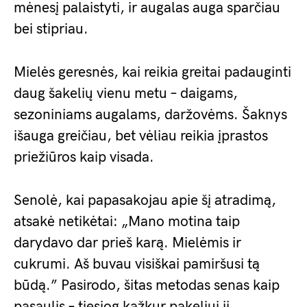
mėnesį palaistyti, ir augalas auga sparčiau
bei stipriau.
Mielės geresnės, kai reikia greitai padauginti
daug šakelių vienu metu – daigams,
sezoniniams augalams, daržovėms. Šaknys
išauga greičiau, bet vėliau reikia įprastos
priežiūros kaip visada.
Senolė, kai papasakojau apie šį atradimą,
atsakė netikėtai: „Mano motina taip
darydavo dar prieš karą. Mielėmis ir
cukrumi. Aš buvau visiškai pamiršusi tą
būdą.” Pasirodo, šitas metodas senas kaip
pasaulis – tiesiog kažkur pakeliui jį