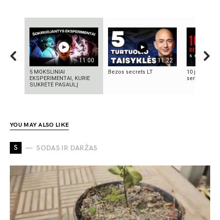
11:00
11:22
5 MOKSLINIAI
Bezos secrets LT
10 įsimintinų
EKSPERIMENTAI, KURIE
serialų
SUKRĖTĖ PASAULĮ
YOU MAY ALSO LIKE
S
SODAS IR DARŽAS