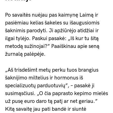
Po savaitės nuėjau pas kaimynę Laimą ir
pasiėmiau kelias šakeles su išaugusiomis
šaknimis parodyti. Ji apžiūrėjo atidžiai ir
ilgai tylėjo. Paskui pasakė: „Iš kur tu šitą
metodą sužinojai?” Paaiškinau apie seną
žurnalą palėpėje.
„Aš trisdešimt metų perku tuos brangius
šaknijimo miltelius ir hormonus iš
specializuotų parduotuvių”, – pasakė ji
susimąsčiusi. „O čia paprasto kepimo mielės
už pusę euro daro tą patį ar net geriau.”
Kitą savaitę jau pati bandė ir siuntė