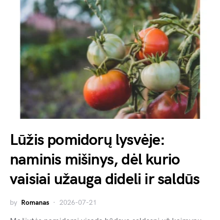
Lūžis pomidorų lysvėje:
naminis mišinys, dėl kurio
vaisiai užauga dideli ir saldūs
by
Romanas
2026-07-21