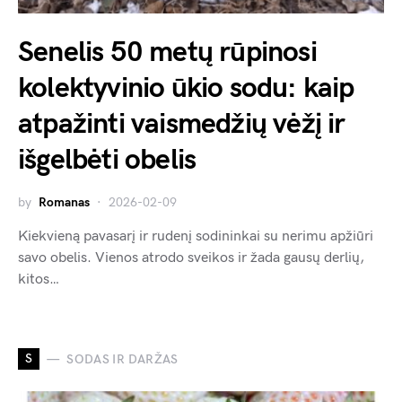
Senelis 50 metų rūpinosi
kolektyvinio ūkio sodu: kaip
atpažinti vaismedžių vėžį ir
išgelbėti obelis
by
Romanas
2026-02-09
Kiekvieną pavasarį ir rudenį sodininkai su nerimu apžiūri
savo obelis. Vienos atrodo sveikos ir žada gausų derlių,
kitos…
S
SODAS IR DARŽAS