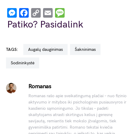
Messenger
Facebook
Copy
Email
Message
Link
Patiko? Pasidalink
TAGS:
augalų dauginimas
šakninimas
sodininkystė
Romanas
Romanas rašo apie sveikatingumą plačiai – nuo fizinio
aktyvumo ir mitybos iki psichologinės pusiausvyros ir
kasdienio sąmoningumo. Jo tikslas – padėti
skaitytojams atrasti skirtingus kelius į geresnę
savijautą, remiantis tiek mokslo įžvalgomis, tiek
gyvenimiška patirtimi. Romano tekstai kviečia
neprimesti sau taisyklių, o ieškoti to, kas veikia