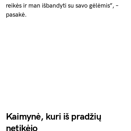
reikės ir man išbandyti su savo gėlėmis”, –
pasakė.
Kaimynė, kuri iš pradžių
netikėjo