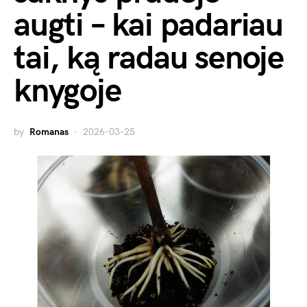
augti – kai padariau
tai, ką radau senoje
knygoje
by
Romanas
2026-03-25