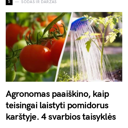
S
SODAS IR DARŽAS
Agronomas paaiškino, kaip
teisingai laistyti pomidorus
karštyje. 4 svarbios taisyklės