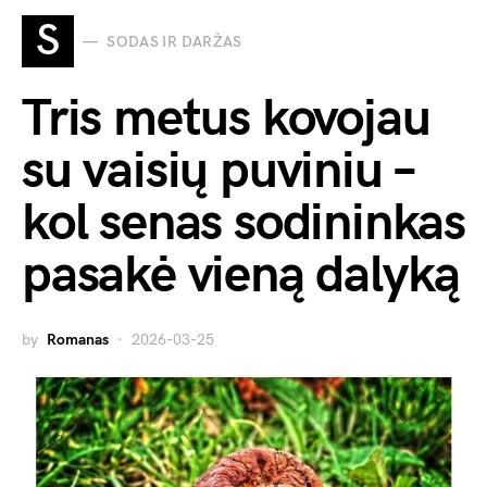
S
SODAS IR DARŽAS
Tris metus kovojau
su vaisių puviniu –
kol senas sodininkas
pasakė vieną dalyką
by
Romanas
2026-03-25