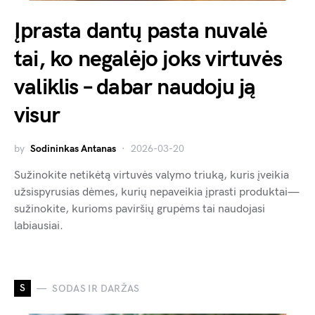
Įprasta dantų pasta nuvalė
tai, ko negalėjo joks virtuvės
valiklis – dabar naudoju ją
visur
by
Sodininkas Antanas
2026-03-20
Sužinokite netikėtą virtuvės valymo triuką, kuris įveikia
užsispyrusias dėmes, kurių nepaveikia įprasti produktai—
sužinokite, kurioms paviršių grupėms tai naudojasi
labiausiai.
S
SODAS IR DARŽAS