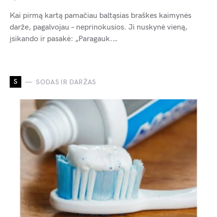
Kai pirmą kartą pamačiau baltąsias braškes kaimynės
darže, pagalvojau – neprinokusios. Ji nuskynė vieną,
įsikando ir pasakė: „Paragauk.…
S
SODAS IR DARŽAS