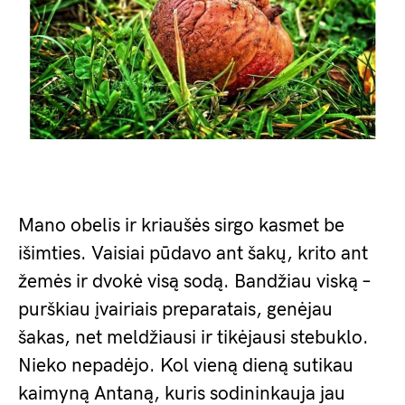
Mano obelis ir kriaušės sirgo kasmet be
išimties. Vaisiai pūdavo ant šakų, krito ant
žemės ir dvokė visą sodą. Bandžiau viską –
purškiau įvairiais preparatais, genėjau
šakas, net meldžiausi ir tikėjausi stebuklo.
Nieko nepadėjo. Kol vieną dieną sutikau
kaimyną Antaną, kuris sodininkauja jau