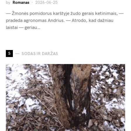
by
Romanas
2026-06-25
— Žmonės pomidorus karštyje žudo gerais ketinimais, —
pradeda agronomas Andrius. — Atrodo, kad dažniau
laistai — geriau…
S
SODAS IR DARŽAS