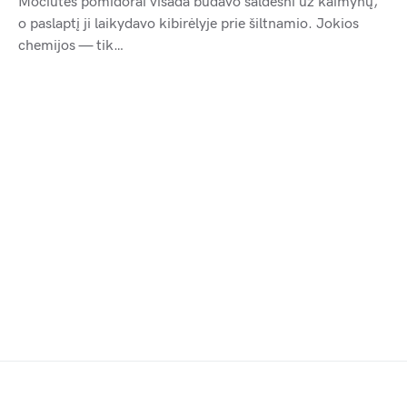
Močiutės pomidorai visada būdavo saldesni už kaimynų,
o paslaptį ji laikydavo kibirėlyje prie šiltnamio. Jokios
chemijos — tik…