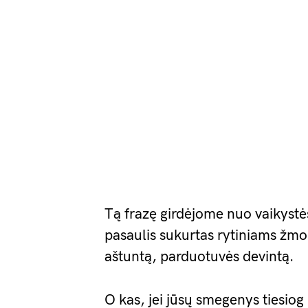
Tą frazę girdėjome nuo vaikyst
pasaulis sukurtas rytiniams žm
aštuntą, parduotuvės devintą.
O kas, jei jūsų smegenys tiesiog