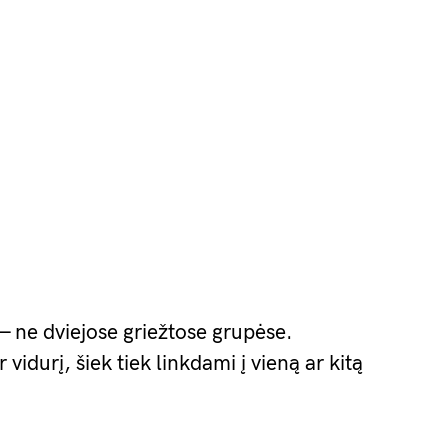
— ne dviejose griežtose grupėse.
durį, šiek tiek linkdami į vieną ar kitą