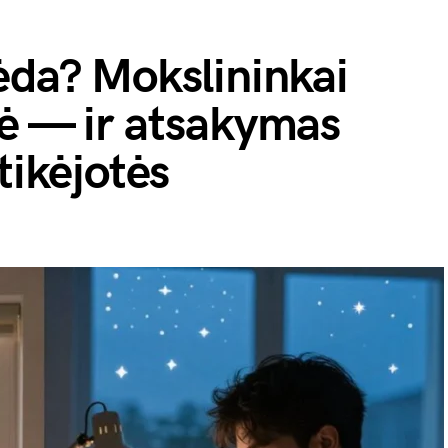
ėda? Mokslininkai
kė — ir atsakymas
tikėjotės