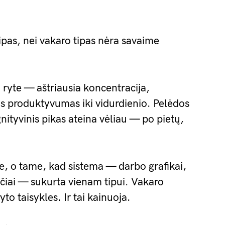
tipas, nei vakaro tipas nėra savaime
a ryte — aštriausia koncentracija,
as produktyvumas iki vidurdienio. Pelėdos
nityvinis pikas ateina vėliau — po pietų,
, o tame, kad sistema — darbo grafikai,
sčiai — sukurta vienam tipui. Vakaro
o taisykles. Ir tai kainuoja.