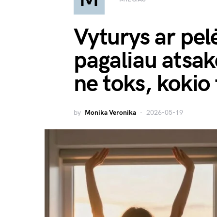
Vyturys ar pel
pagaliau atsa
ne toks, kokio 
by
Monika Veronika
2026-05-19