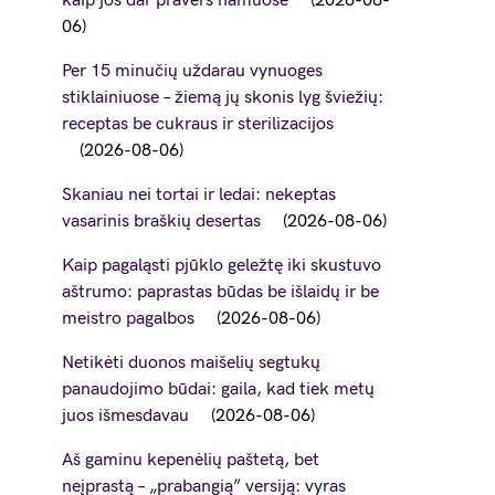
kaip jos dar pravers namuose
2026-08-
06
Per 15 minučių uždarau vynuoges
stiklainiuose – žiemą jų skonis lyg šviežių:
receptas be cukraus ir sterilizacijos
2026-08-06
Skaniau nei tortai ir ledai: nekeptas
vasarinis braškių desertas
2026-08-06
Kaip pagaląsti pjūklo geležtę iki skustuvo
aštrumo: paprastas būdas be išlaidų ir be
meistro pagalbos
2026-08-06
Netikėti duonos maišelių segtukų
panaudojimo būdai: gaila, kad tiek metų
juos išmesdavau
2026-08-06
Aš gaminu kepenėlių paštetą, bet
neįprastą – „prabangią” versiją: vyras