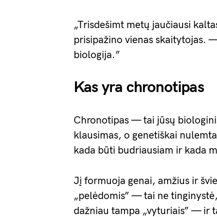
„Trisdešimt metų jaučiausi kalta
prisipažino vienas skaitytojas. —
biologija.”
Kas yra chronotipas
Chronotipas — tai jūsų biologini
klausimas, o genetiškai nulemta
kada būti budriausiam ir kada 
Jį formuoja genai, amžius ir švi
„pelėdomis” — tai ne tinginyst
dažniau tampa „vyturiais” — ir tai