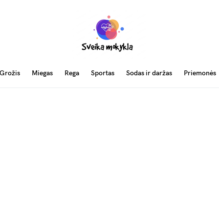
Grožis
Miegas
Rega
Sportas
Sodas ir daržas
Priemonės