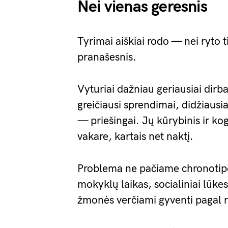
Nei vienas geresnis
Tyrimai aiškiai rodo — nei ryto 
pranašesnis.
Vyturiai dažniau geriausiai dirb
greičiausi sprendimai, didžiausi
— priešingai. Jų kūrybinis ir kog
vakare, kartais net naktį.
Problema ne pačiame chronotipe
mokyklų laikas, socialiniai lūke
žmonės verčiami gyventi pagal ryt