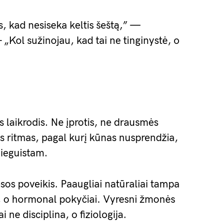
s, kad nesiseka keltis šeštą,” —
 „Kol sužinojau, kad tai ne tinginystė, o
s laikrodis. Ne įprotis, ne drausmės
s ritmas, pagal kurį kūnas nusprendžia,
mieguistam.
esos poveikis. Paaugliai natūraliai tampa
ė, o hormonal pokyčiai. Vyresni žmonės
 ne disciplina, o fiziologija.