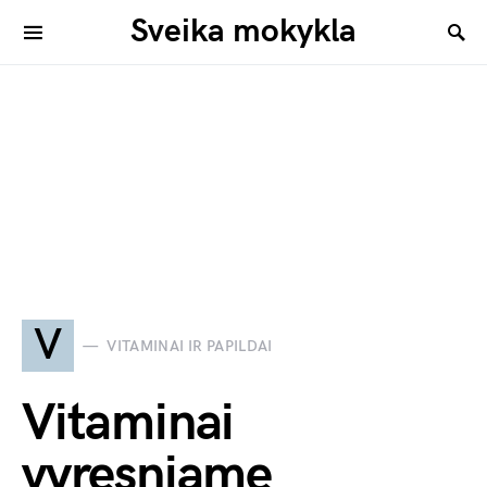
Sveika mokykla
V
VITAMINAI IR PAPILDAI
Vitaminai
vyresniame