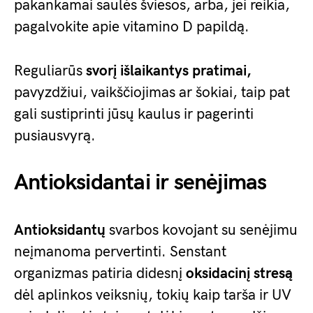
pakankamai saulės šviesos, arba, jei reikia,
pagalvokite apie vitamino D papildą.
Reguliarūs
svorį išlaikantys pratimai,
pavyzdžiui, vaikščiojimas ar šokiai, taip pat
gali sustiprinti jūsų kaulus ir pagerinti
pusiausvyrą.
Antioksidantai ir senėjimas
Antioksidantų
svarbos kovojant su senėjimu
neįmanoma pervertinti. Senstant
organizmas patiria didesnį
oksidacinį stresą
dėl aplinkos veiksnių, tokių kaip tarša ir UV