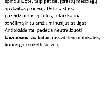
spinduliuotė, taip pat dėl įprastų medžiagų
apykaitos procesų. Dėl šio streso
pažeidžiamos ląstelės, o tai skatina
senėjimą ir su amžiumi susijusias ligas.
Antioksidantai padeda neutralizuoti
laisvuosius radikalus
, nestabilias molekules,
kurios gali sukelti šią žalą.