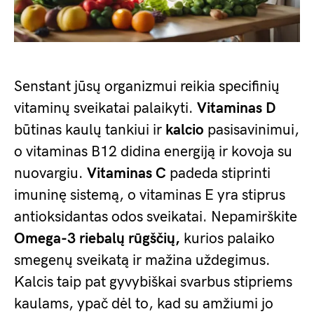
Senstant jūsų organizmui reikia specifinių
vitaminų sveikatai palaikyti.
Vitaminas D
būtinas kaulų tankiui ir
kalcio
pasisavinimui,
o vitaminas B12 didina energiją ir kovoja su
nuovargiu.
Vitaminas C
padeda stiprinti
imuninę sistemą, o vitaminas E yra stiprus
antioksidantas odos sveikatai. Nepamirškite
Omega-3 riebalų rūgščių,
kurios palaiko
smegenų sveikatą ir mažina uždegimus.
Kalcis taip pat gyvybiškai svarbus stipriems
kaulams, ypač dėl to, kad su amžiumi jo