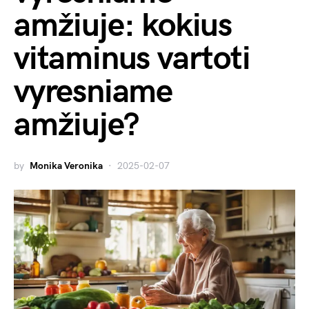
amžiuje: kokius
vitaminus vartoti
vyresniame
amžiuje?
by
Monika Veronika
2025-02-07