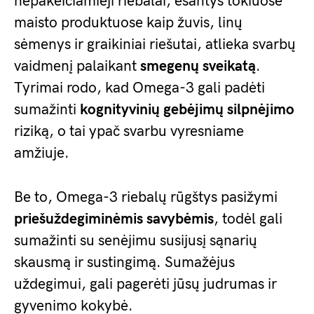
nepakeičiamieji riebalai, esantys tokiuose
maisto produktuose kaip žuvis, linų
sėmenys ir graikiniai riešutai, atlieka svarbų
vaidmenį palaikant
smegenų sveikatą
.
Tyrimai rodo, kad Omega-3 gali padėti
sumažinti
kognityvinių gebėjimų silpnėjimo
riziką, o tai ypač svarbu vyresniame
amžiuje.
Be to, Omega-3 riebalų rūgštys pasižymi
priešuždegiminėmis savybėmis
, todėl gali
sumažinti su senėjimu susijusį sąnarių
skausmą ir sustingimą. Sumažėjus
uždegimui, gali pagerėti jūsų judrumas ir
gyvenimo kokybė.