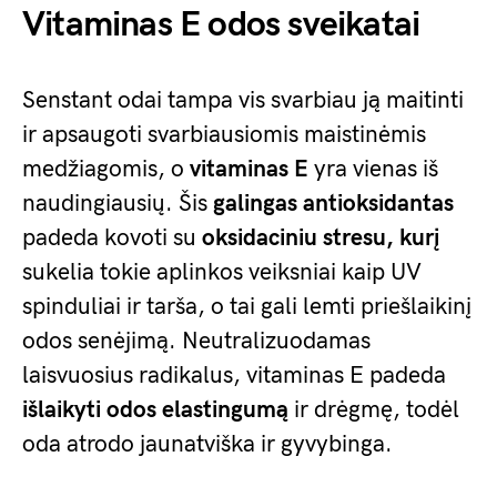
Vitaminas E odos sveikatai
Senstant odai tampa vis svarbiau ją maitinti
ir apsaugoti svarbiausiomis maistinėmis
medžiagomis, o
vitaminas E
yra vienas iš
naudingiausių. Šis
galingas antioksidantas
padeda kovoti su
oksidaciniu stresu, kurį
sukelia tokie aplinkos veiksniai kaip UV
spinduliai ir tarša, o tai gali lemti priešlaikinį
odos senėjimą. Neutralizuodamas
laisvuosius radikalus, vitaminas E padeda
išlaikyti odos elastingumą
ir drėgmę, todėl
oda atrodo jaunatviška ir gyvybinga.