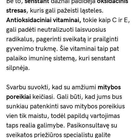
Be to,
senstant
dažnai padidėja
oksidacinis
stresas
, kuris gali pažeisti ląsteles.
Antioksidaciniai vitaminai,
tokie kaip C ir E,
gali padėti neutralizuoti laisvuosius
radikalus, pagerinti sveikatą ir prailginti
gyvenimo trukmę. Šie vitaminai taip pat
palaiko imuninę sistemą, kuri senstant
silpnėja.
Svarbu suvokti, kad su amžiumi
mitybos
poreikiai
keičiasi. Gali būti, kad jums bus
sunkiau patenkinti savo mitybos poreikius
vien tik maistu, todėl papildų vartojimas
taps realia galimybe. Pasikonsultavę su
sveikatos priežiūros specialistu galite