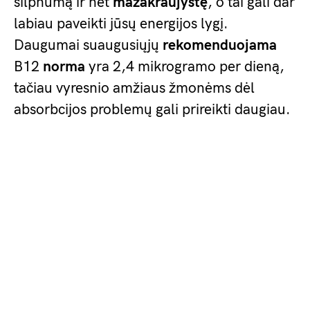
silpnumą ir net
mažakraujystę
, o tai gali dar
labiau paveikti jūsų energijos lygį.
Daugumai suaugusiųjų
rekomenduojama
B12
norma
yra 2,4 mikrogramo per dieną,
tačiau vyresnio amžiaus žmonėms dėl
absorbcijos problemų gali prireikti daugiau.