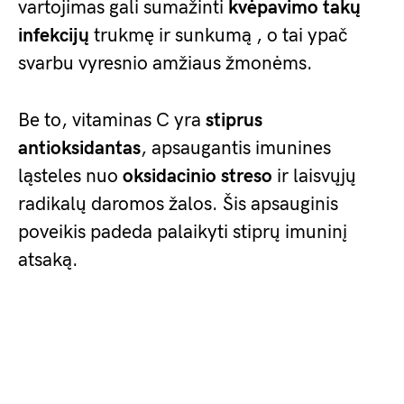
vartojimas gali sumažinti
kvėpavimo takų
infekcijų
trukmę ir sunkumą , o tai ypač
svarbu vyresnio amžiaus žmonėms.
Be to, vitaminas C yra
stiprus
antioksidantas
, apsaugantis imunines
ląsteles nuo
oksidacinio streso
ir laisvųjų
radikalų daromos žalos. Šis apsauginis
poveikis padeda palaikyti stiprų imuninį
atsaką.