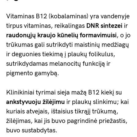
Vitaminas B12 (kobalaminas) yra vandenyje
tirpus vitaminas, reikalingas
DNR sintezei
ir
raudonųjų kraujo kūnelių formavimuisi
, o jo
trūkumas gali sutrikdyti maistinių medžiagų
ir deguonies tiekimą į plaukų folikulus,
sutrikdydamas melanocitų funkciją ir
pigmento gamybą.
Klinikiniai tyrimai sieja mažą B12 kiekį su
ankstyvuoju žilėjimu
ir plaukų slinkimu; kai
kuriais atvejais, ištaisius tikrąjį trūkumą,
žilėjimas, kai jis buvo pagrindinė priežastis,
buvo sustabdytas.