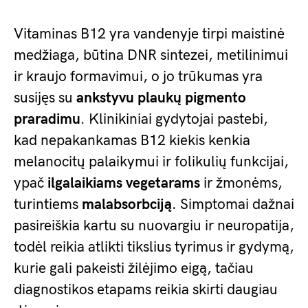
Vitaminas B12 yra vandenyje tirpi maistinė
medžiaga, būtina DNR sintezei, metilinimui
ir kraujo formavimui, o jo trūkumas yra
susijęs su
ankstyvu plaukų pigmento
praradimu
. Klinikiniai gydytojai pastebi,
kad nepakankamas B12 kiekis kenkia
melanocitų palaikymui ir folikulių funkcijai,
ypač
ilgalaikiams vegetarams
ir žmonėms,
turintiems
malabsorbciją
. Simptomai dažnai
pasireiškia kartu su nuovargiu ir neuropatija,
todėl reikia atlikti tikslius tyrimus ir gydymą,
kurie gali pakeisti žilėjimo eigą, tačiau
diagnostikos etapams reikia skirti daugiau