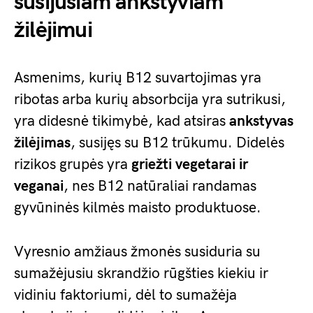
susijusiam ankstyviam
žilėjimui
Asmenims, kurių B12 suvartojimas yra
ribotas arba kurių absorbcija yra sutrikusi,
yra didesnė tikimybė, kad atsiras
ankstyvas
žilėjimas
, susijęs su B12 trūkumu. Didelės
rizikos grupės yra
griežti vegetarai ir
veganai
, nes B12 natūraliai randamas
gyvūninės kilmės maisto produktuose.
Vyresnio amžiaus žmonės susiduria su
sumažėjusiu skrandžio rūgšties kiekiu ir
vidiniu faktoriumi, dėl to sumažėja