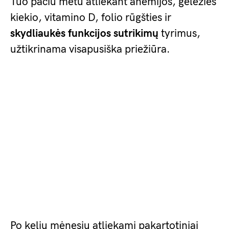
Tuo pačiu metu atliekant anemijos, geležies
kiekio, vitamino D, folio rūgšties ir
skydliaukės funkcijos sutrikimų
tyrimus,
užtikrinama visapusiška priežiūra.
Po kelių mėnesių atliekami pakartotiniai