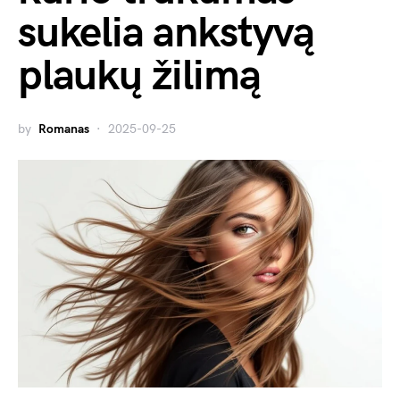
sukelia ankstyvą
plaukų žilimą
by
Romanas
2025-09-25