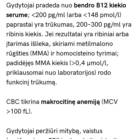
Gydytojai pradeda nuo
bendro B12 kiekio
serume
; <200 pg/ml (arba <148 pmol/l)
paprastai yra trūkumas, 200–300 pg/ml yra
ribinis kiekis. Jei rezultatai yra ribiniai arba
įtarimas išlieka, skiriami metilmalono
rūgšties (MMA) ir homocisteino tyrimai;
padidėjęs MMA kiekis (>0,4 µmol/l,
priklausomai nuo laboratorijos) rodo
funkcinį trūkumą.
CBC tikrina
makrocitinę anemiją
(MCV
>100 fL).
Gydytojai peržiūri mitybą, vaistus