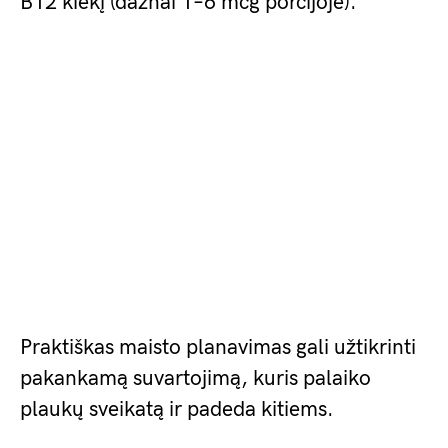
B12 kiekį (dažnai 1–6 mcg porcijoje).
Praktiškas maisto planavimas gali užtikrinti
pakankamą suvartojimą, kuris palaiko
plaukų sveikatą ir padeda kitiems.