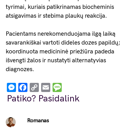
tyrimai, kuriais patikrinamas biocheminis
atsigavimas ir stebima plaukų reakcija.
Pacientams nerekomenduojama ilgą laiką
savarankiškai vartoti dideles dozes papildų;
koordinuota medicininė priežiūra padeda
išvengti žalos ir nustatyti alternatyvias
diagnozes.
Messenger
Facebook
Copy
Email
Message
Link
Patiko? Pasidalink
Romanas