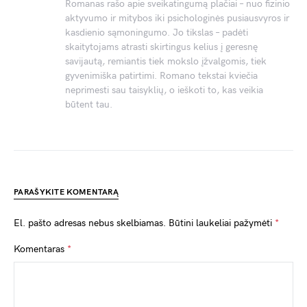
Romanas rašo apie sveikatingumą plačiai – nuo fizinio
aktyvumo ir mitybos iki psichologinės pusiausvyros ir
kasdienio sąmoningumo. Jo tikslas – padėti
skaitytojams atrasti skirtingus kelius į geresnę
savijautą, remiantis tiek mokslo įžvalgomis, tiek
gyvenimiška patirtimi. Romano tekstai kviečia
neprimesti sau taisyklių, o ieškoti to, kas veikia
būtent tau.
PARAŠYKITE KOMENTARĄ
El. pašto adresas nebus skelbiamas.
Būtini laukeliai pažymėti
*
Komentaras
*