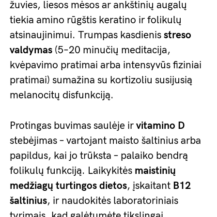
žuvies, liesos mėsos ar ankštinių augalų
tiekia amino rūgštis keratino ir folikulų
atsinaujinimui. Trumpas kasdienis
streso
valdymas
(5–20 minučių meditacija,
kvėpavimo pratimai arba intensyvūs fiziniai
pratimai) sumažina su kortizoliu susijusią
melanocitų disfunkciją.
Protingas buvimas saulėje ir
vitamino D
stebėjimas – vartojant maisto šaltinius arba
papildus, kai jo trūksta – palaiko bendrą
folikulų funkciją. Laikykitės
maistinių
medžiagų turtingos dietos
, įskaitant
B12
šaltinius
, ir naudokitės laboratoriniais
tyrimais, kad galėtumėte tikslingai