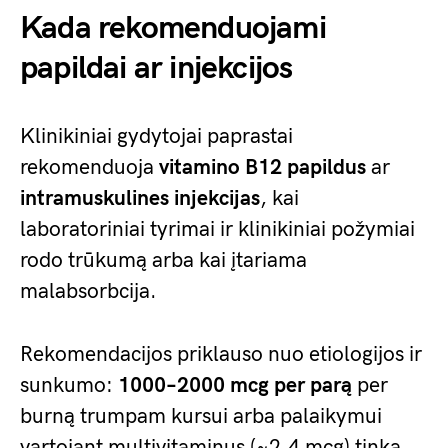
Kada rekomenduojami
papildai ar injekcijos
Klinikiniai gydytojai paprastai
rekomenduoja
vitamino B12 papildus
ar
intramuskulines injekcijas
, kai
laboratoriniai tyrimai ir klinikiniai požymiai
rodo trūkumą arba kai įtariama
malabsorbcija.
Rekomendacijos priklauso nuo etiologijos ir
sunkumo:
1000–2000 mcg per parą
per
burną trumpam kursui arba palaikymui
vartojant multivitaminus (~2,4 mcg) tinka