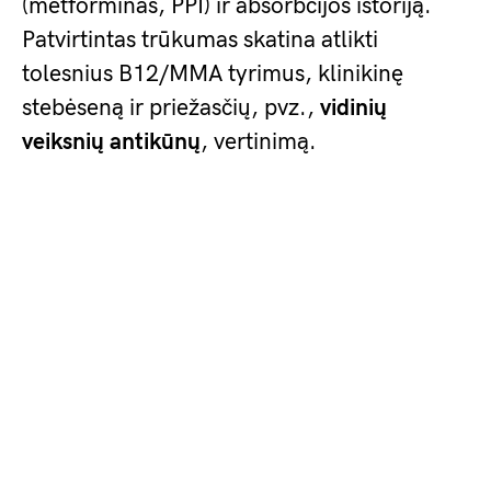
(metforminas, PPI) ir absorbcijos istoriją.
Patvirtintas trūkumas skatina atlikti
tolesnius B12/MMA tyrimus, klinikinę
stebėseną ir priežasčių, pvz.,
vidinių
veiksnių antikūnų
, vertinimą.