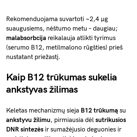
Rekomenduojama suvartoti ~2,4 µg
suaugusiems, nėštumo metu – daugiau;
malabsorbcija
reikalauja atlikti tyrimus
(serumo B12, metilmalono rūgšties) prieš
nustatant priežastį.
Kaip B12 trūkumas sukelia
ankstyvas žilimas
Keletas mechanizmų sieja
B12 trūkumą
su
ankstyvu žilimu
, pirmiausia dėl
sutrikusios
DNR sintezės
ir sumažėjusio deguonies ir