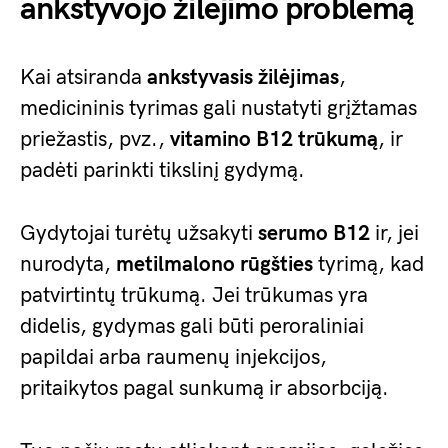
ankstyvojo žilėjimo problemą
Kai atsiranda
ankstyvasis žilėjimas
,
medicininis tyrimas gali nustatyti grįžtamas
priežastis, pvz.,
vitamino B12 trūkumą
, ir
padėti parinkti tikslinį gydymą.
Gydytojai turėtų užsakyti
serumo B12
ir, jei
nurodyta,
metilmalono rūgšties
tyrimą, kad
patvirtintų trūkumą. Jei trūkumas yra
didelis, gydymas gali būti peroraliniai
papildai arba raumenų injekcijos,
pritaikytos pagal sunkumą ir absorbciją.