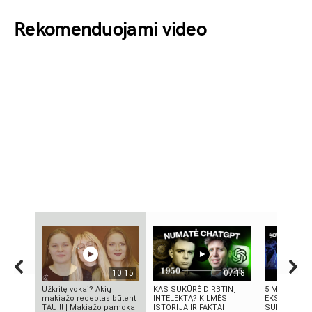
Rekomenduojami video
10:15
07:18
Užkritę vokai? Akių
KAS SUKŪRĖ DIRBTINĮ
5 MOKSLINIA
makiažo receptas būtent
INTELEKTĄ? KILMĖS
EKSPERIMENT
TAU!!! | Makiažo pamoka
ISTORIJA IR FAKTAI
SUKRĖTĖ PA