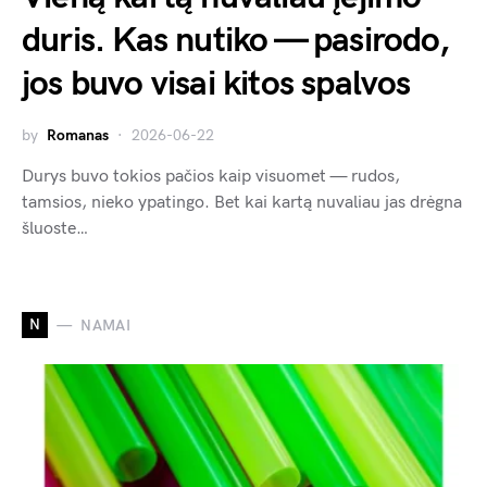
duris. Kas nutiko — pasirodo,
jos buvo visai kitos spalvos
by
Romanas
2026-06-22
Durys buvo tokios pačios kaip visuomet — rudos,
tamsios, nieko ypatingo. Bet kai kartą nuvaliau jas drėgna
šluoste…
N
NAMAI