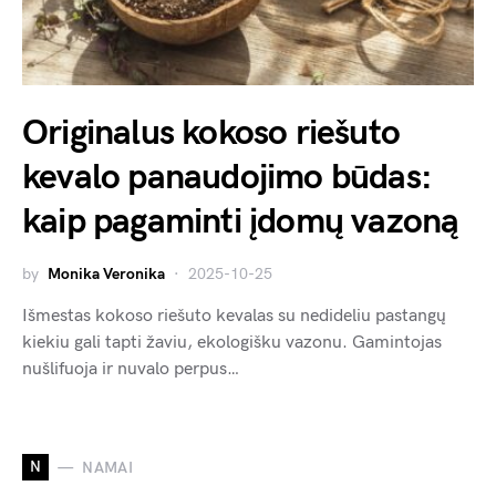
Originalus kokoso riešuto
kevalo panaudojimo būdas:
kaip pagaminti įdomų vazoną
by
Monika Veronika
2025-10-25
Išmestas kokoso riešuto kevalas su nedideliu pastangų
kiekiu gali tapti žaviu, ekologišku vazonu. Gamintojas
nušlifuoja ir nuvalo perpus…
N
NAMAI