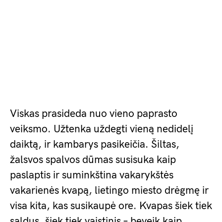
Viskas prasideda nuo vieno paprasto
veiksmo. Užtenka uždegti vieną nedidelį
daiktą, ir kambarys pasikeičia. Šiltas,
žalsvos spalvos dūmas susisuka kaip
paslaptis ir suminkština vakarykštės
vakarienės kvapą, lietingo miesto drėgmę ir
visa kita, kas susikaupė ore. Kvapas šiek tiek
saldus, šiek tiek vaistinis – beveik kaip