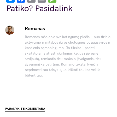
Link
Patiko? Pasidalink
Romanas
Romanas rašo apie sveikatingumą plačiai – nuo fizinio
aktyvumo ir mitybos iki psichologinės pusiausvyros ir
kasdienio sąmoningumo. Jo tikslas – padėti
skaitytojams atrasti skirtingus kelius į geresnę
savijautą, remiantis tiek mokslo įžvalgomis, tiek
gyvenimiška patirtimi. Romano tekstai kviečia
neprimesti sau taisyklių, o ieškoti to, kas veikia
būtent tau.
PARAŠYKITE KOMENTARĄ