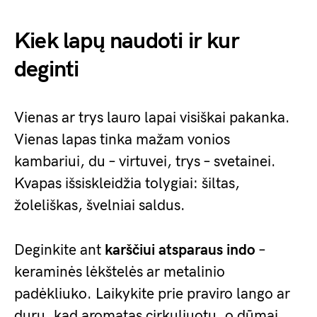
Kiek lapų naudoti ir kur
deginti
Vienas ar trys lauro lapai visiškai pakanka.
Vienas lapas tinka mažam vonios
kambariui, du – virtuvei, trys – svetainei.
Kvapas išsiskleidžia tolygiai: šiltas,
žoleliškas, švelniai saldus.
Deginkite ant
karščiui atsparaus indo
–
keraminės lėkštelės ar metalinio
padėkliuko. Laikykite prie praviro lango ar
durų, kad aromatas cirkuliuotų, o dūmai