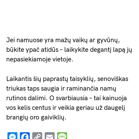
Jei namuose yra mažų vaikų ar gyvūnų,
būkite ypač atidūs – laikykite degantį lapą jų
nepasiekiamoje vietoje.
Laikantis šių paprastų taisyklių, senoviškas
triukas taps saugia ir raminančia namų
rutinos dalimi. O svarbiausia – tai kainuoja
vos kelis centus ir veikia geriau už daugelį
brangių oro gaiviklių.
Messenger
Facebook
Copy
Email
Message