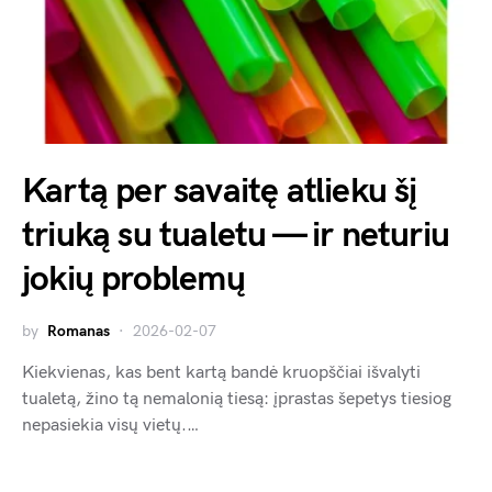
Kartą per savaitę atlieku šį
triuką su tualetu — ir neturiu
jokių problemų
by
Romanas
2026-02-07
Kiekvienas, kas bent kartą bandė kruopščiai išvalyti
tualetą, žino tą nemalonią tiesą: įprastas šepetys tiesiog
nepasiekia visų vietų.…