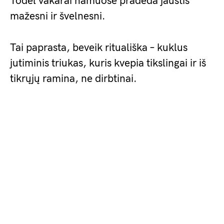
Todėl vakarai namuose pradeda jaustis
mažesni ir švelnesni.
Tai paprasta, beveik rituališka – kuklus
jutiminis triukas, kuris kvepia tikslingai ir iš
tikrųjų ramina, ne dirbtinai.