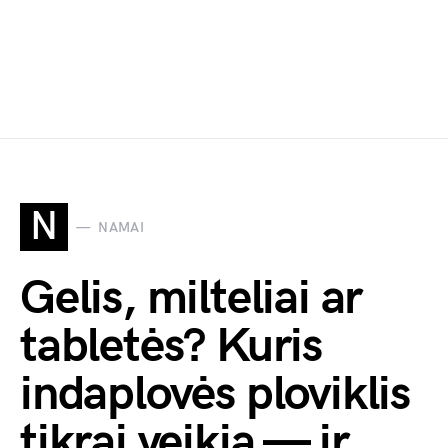
N
NAMAI
Gelis, milteliai ar
tabletės? Kuris
indaplovės ploviklis
tikrai veikia — ir