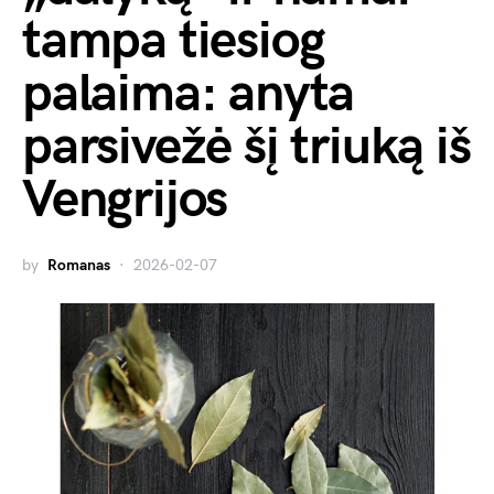
tampa tiesiog
palaima: anyta
parsivežė šį triuką iš
Vengrijos
by
Romanas
2026-02-07