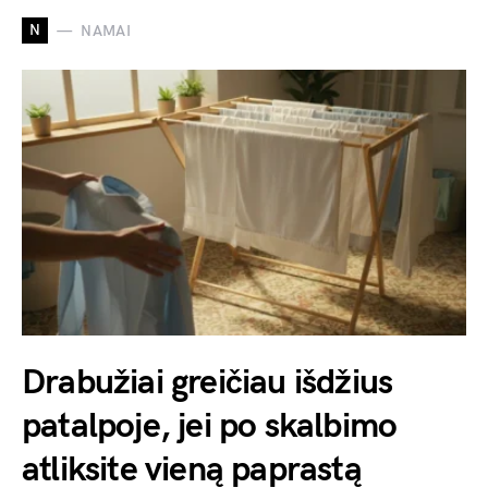
N
NAMAI
Drabužiai greičiau išdžius
patalpoje, jei po skalbimo
atliksite vieną paprastą