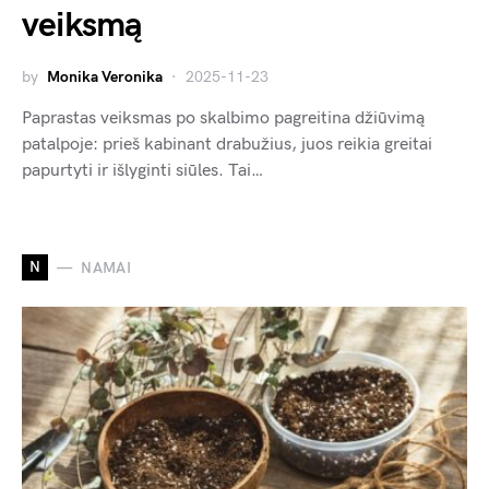
veiksmą
by
Monika Veronika
2025-11-23
Paprastas veiksmas po skalbimo pagreitina džiūvimą
patalpoje: prieš kabinant drabužius, juos reikia greitai
papurtyti ir išlyginti siūles. Tai…
N
NAMAI