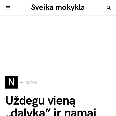
Sveika mokykla
N
NAMAI
Uždegu vieną
„dalyką” ir namai