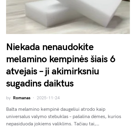
Niekada nenaudokite
melamino kempinės šiais 6
atvejais – ji akimirksniu
sugadins daiktus
by
Romanas
2025-11-24
Balta melamino kempinė daugeliui atrodo kaip
universalus valymo stebuklas – pašalina dėmes, kurios
nepasiduoda jokiems valiklims. Tačiau tai,…