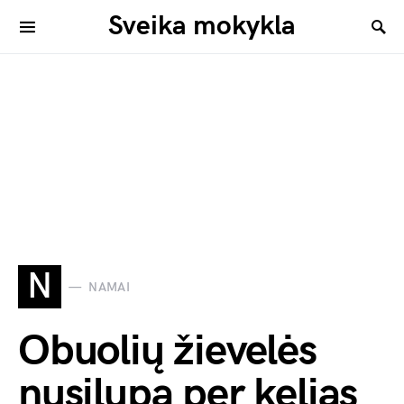
Sveika mokykla
N
NAMAI
Obuolių žievelės
nusilupa per kelias