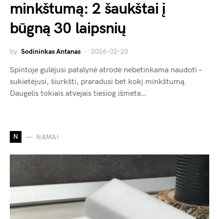
minkštumą: 2 šaukštai į
būgną 30 laipsnių
by
Sodininkas Antanas
2026-02-20
Spintoje gulėjusi patalynė atrodė nebetinkama naudoti –
sukietėjusi, šiurkšti, praradusi bet kokį minkštumą.
Daugelis tokiais atvejais tiesiog išmeta…
N
NAMAI