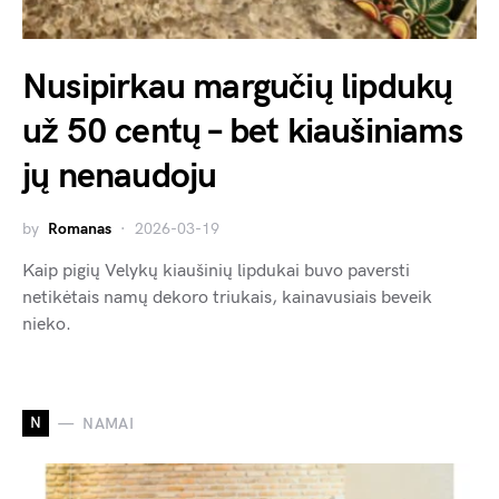
Nusipirkau margučių lipdukų
už 50 centų – bet kiaušiniams
jų nenaudoju
by
Romanas
2026-03-19
Kaip pigių Velykų kiaušinių lipdukai buvo paversti
netikėtais namų dekoro triukais, kainavusiais beveik
nieko.
N
NAMAI