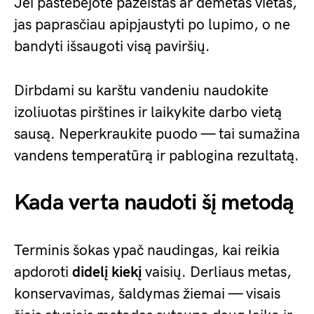
Jei pastebėjote pažeistas ar dėmėtas vietas,
jas paprasčiau apipjaustyti po lupimo, o ne
bandyti išsaugoti visą paviršių.
Dirbdami su karštu vandeniu naudokite
izoliuotas pirštines ir laikykite darbo vietą
sausą. Neperkraukite puodo — tai sumažina
vandens temperatūrą ir pablogina rezultatą.
Kada verta naudoti šį metodą
Terminis šokas ypač naudingas, kai reikia
apdoroti
didelį kiekį
vaisių. Derliaus metas,
konservavimas, šaldymas žiemai — visais