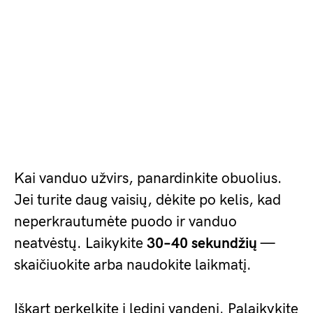
Kai vanduo užvirs, panardinkite obuolius.
Jei turite daug vaisių, dėkite po kelis, kad
neperkrautumėte puodo ir vanduo
neatvėstų. Laikykite
30–40 sekundžių
—
skaičiuokite arba naudokite laikmatį.
Iškart perkelkite į ledinį vandenį. Palaikykite