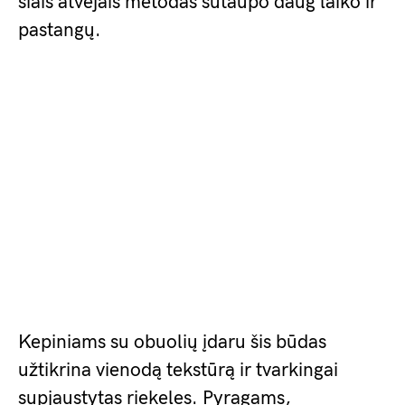
šiais atvejais metodas sutaupo daug laiko ir
pastangų.
Kepiniams su obuolių įdaru šis būdas
užtikrina vienodą tekstūrą ir tvarkingai
supjaustytas riekeles. Pyragams,