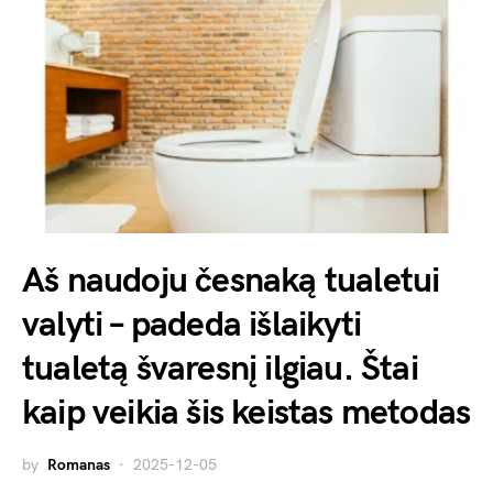
Aš naudoju česnaką tualetui
valyti – padeda išlaikyti
tualetą švaresnį ilgiau. Štai
kaip veikia šis keistas metodas
by
Romanas
2025-12-05