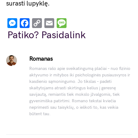
surasti lupyklę.
Messenger
Facebook
Copy
Email
Message
Link
Patiko? Pasidalink
Romanas
Romanas rašo apie sveikatingumą plačiai – nuo fizinio
aktyvumo ir mitybos iki psichologinės pusiausvyros ir
kasdienio sąmoningumo. Jo tikslas – padėti
skaitytojams atrasti skirtingus kelius į geresnę
savijautą, remiantis tiek mokslo įžvalgomis, tiek
gyvenimiška patirtimi. Romano tekstai kviečia
neprimesti sau taisyklių, o ieškoti to, kas veikia
būtent tau.