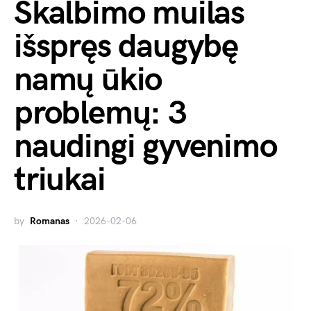
Skalbimo muilas
išspręs daugybę
namų ūkio
problemų: 3
naudingi gyvenimo
triukai
by
Romanas
2026-02-06