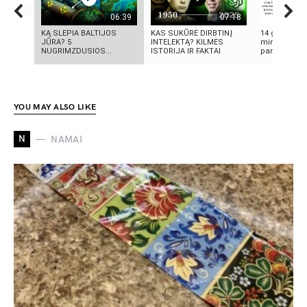
06:39
07:18
KĄ SLEPIA BALTIJOS
KAS SUKŪRĖ DIRBTINĮ
14 grožio pa
JŪRA? 5
INTELEKTĄ? KILMĖS
minutės | M
NUGRIMZDUSIOS...
ISTORIJA IR FAKTAI
pamoka
YOU MAY ALSO LIKE
N
NAMAI