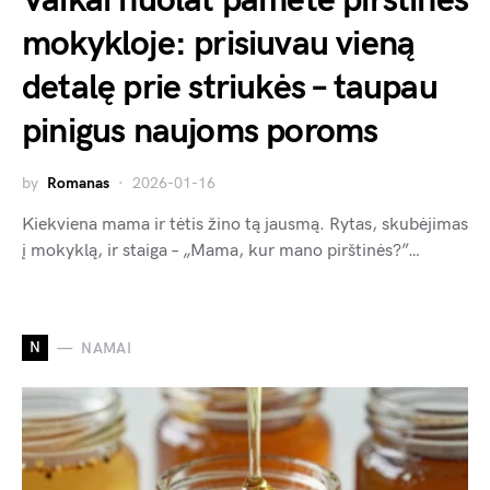
Vaikai nuolat pametė pirštines
mokykloje: prisiuvau vieną
detalę prie striukės – taupau
pinigus naujoms poroms
by
Romanas
2026-01-16
Kiekviena mama ir tėtis žino tą jausmą. Rytas, skubėjimas
į mokyklą, ir staiga – „Mama, kur mano pirštinės?”…
N
NAMAI