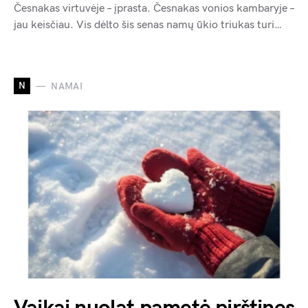
Česnakas virtuvėje – įprasta. Česnakas vonios kambaryje –
jau keisčiau. Vis dėlto šis senas namų ūkio triukas turi…
N
NAMAI