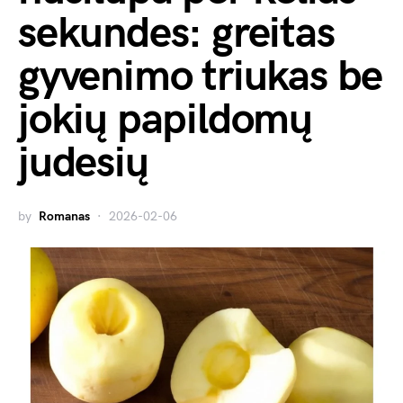
sekundes: greitas
gyvenimo triukas be
jokių papildomų
judesių
by
Romanas
2026-02-06