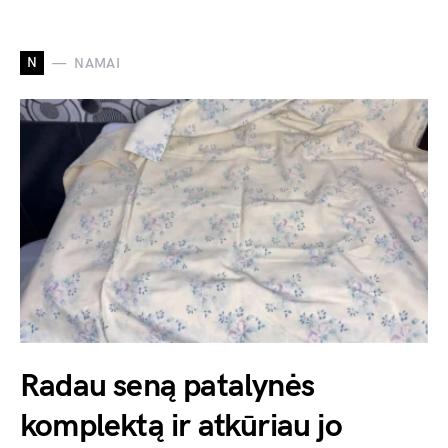
N
NAMAI
Radau seną patalynės
komplektą ir atkūriau jo