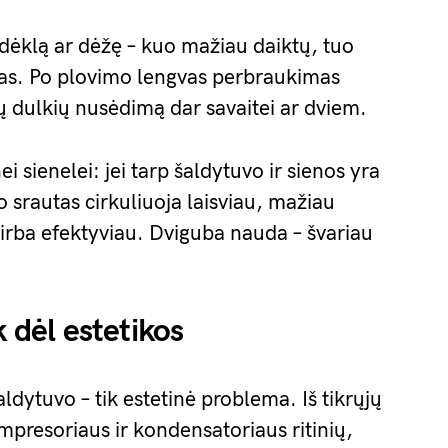
padėklą ar dėžę – kuo mažiau daiktų, tuo
vas. Po plovimo lengvas perbraukimas
jų dulkių nusėdimą dar savaitei ar dviem.
ei sienelei: jei tarp šaldytuvo ir sienos yra
o srautas cirkuliuoja laisviau, mažiau
irba efektyviau. Dviguba nauda – švariau
k dėl estetikos
dytuvo – tik estetinė problema. Iš tikrųjų
resoriaus ir kondensatoriaus ritinių,