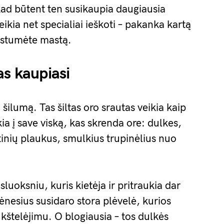
ad būtent ten susikaupia daugiausia
ikia net specialiai ieškoti – pakanka kartą
rastumėte mastą.
as kaupiasi
ilumą. Tas šiltas oro srautas veikia kaip
kia į save viską, kas skrenda ore: dulkes,
tinių plaukus, smulkius trupinėlius nuo
 sluoksniu, kuris kietėja ir pritraukia dar
nesius susidaro stora plėvelė, kurios
kštelėjimu. O blogiausia – tos dulkės