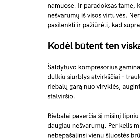
namuose. Ir paradoksas tame, k
nešvarumų iš visos virtuvės. Nere
pasilenkti ir pažiūrėti, kad sup
Kodėl būtent ten visk
Šaldytuvo kompresorius gamina š
dulkių siurblys atvirkščiai – trau
riebalų garą nuo viryklės, augin
stalviršio.
Riebalai paverčia šį mišinį lipniu
daugiau nešvarumų. Per kelis mė
nebepašalinsi vienu šluostės brū