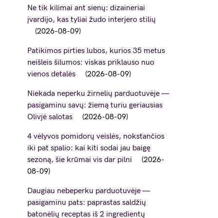
Ne tik kilimai ant sienų: dizaineriai
įvardijo, kas tyliai žudo interjero stilių
2026-08-09
Patikimos pirties lubos, kurios 35 metus
neišleis šilumos: viskas priklauso nuo
vienos detalės
2026-08-09
Niekada neperku žirnelių parduotuvėje —
pasigaminu savų: žiemą turiu geriausias
Olivjė salotas
2026-08-09
4 vėlyvos pomidorų veislės, nokstančios
iki pat spalio: kai kiti sodai jau baigę
sezoną, šie krūmai vis dar pilni
2026-
08-09
Daugiau nebeperku parduotuvėje —
pasigaminu pats: paprastas saldžių
batonėlių receptas iš 2 ingredientų