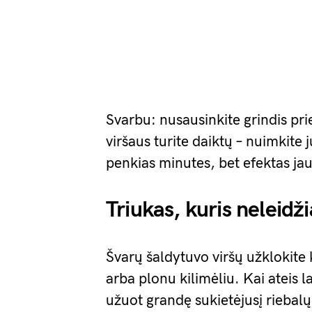
Svarbu: nusausinkite grindis pri
viršaus turite daiktų – nuimkite 
penkias minutes, bet efektas jau
Triukas, kuris neleidži
Švarų šaldytuvo viršų užklokite
arba plonu kilimėliu. Kai ateis la
užuot grandę sukietėjusį riebalų