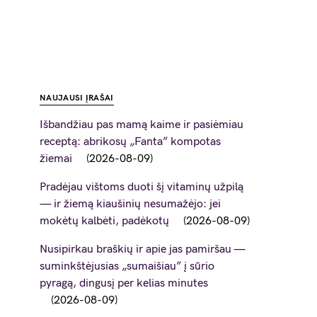
NAUJAUSI ĮRAŠAI
Išbandžiau pas mamą kaime ir pasiėmiau
receptą: abrikosų „Fanta” kompotas
žiemai
2026-08-09
Pradėjau vištoms duoti šį vitaminų užpilą
— ir žiemą kiaušinių nesumažėjo: jei
mokėtų kalbėti, padėkotų
2026-08-09
Nusipirkau braškių ir apie jas pamiršau —
suminkštėjusias „sumaišiau” į sūrio
pyragą, dingusį per kelias minutes
2026-08-09