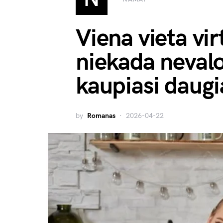
Viena vieta vir
niekada nevalo
kaupiasi daugi
by
Romanas
2026-04-22