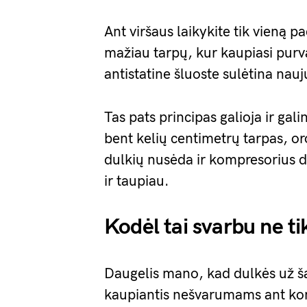
Ant viršaus laikykite tik vieną 
mažiau tarpų, kur kaupiasi pur
antistatine šluoste sulėtina nau
Tas pats principas galioja ir galin
bent kelių centimetrų tarpas, or
dulkių nusėda ir kompresorius d
ir taupiau.
Kodėl tai svarbu ne ti
Daugelis mano, kad dulkės už šal
kaupiantis nešvarumams ant komp