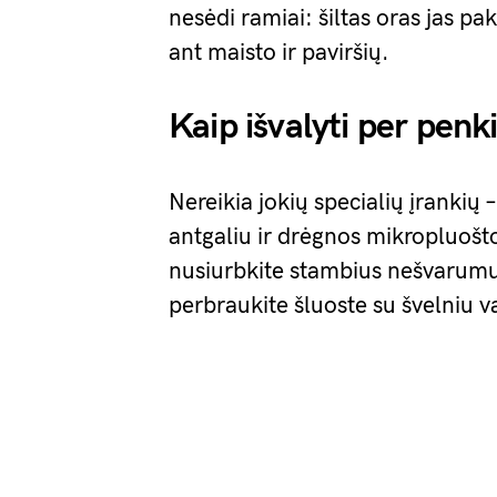
nesėdi ramiai: šiltas oras jas pak
ant maisto ir paviršių.
Kaip išvalyti per penk
Nereikia jokių specialių įrankių 
antgaliu ir drėgnos mikropluošto
nusiurbkite stambius nešvarumus
perbraukite šluoste su švelniu va