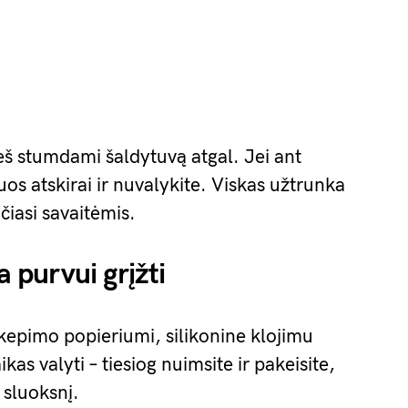
eš stumdami šaldytuvą atgal. Jei ant
juos atskirai ir nuvalykite. Viskas užtrunka
čiasi savaitėmis.
a purvui grįžti
 kepimo popieriumi, silikonine klojimu
ikas valyti – tiesiog nuimsite ir pakeisite,
 sluoksnį.