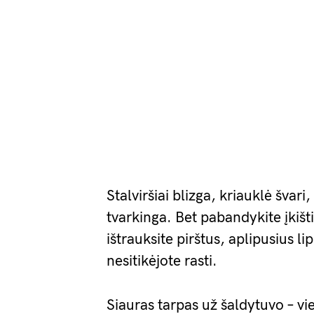
Stalviršiai blizga, kriauklė švari
tvarkinga. Bet pabandykite įkišti
ištrauksite pirštus, aplipusius li
nesitikėjote rasti.
Siauras tarpas už šaldytuvo – vi