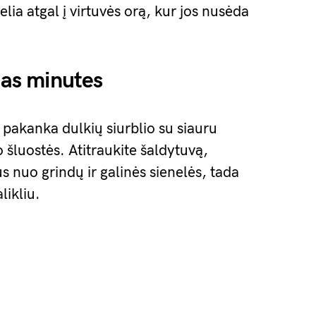
elia atgal į virtuvės orą, kur jos nusėda
ias minutes
– pakanka dulkių siurblio su siauru
 šluostės. Atitraukite šaldytuvą,
 nuo grindų ir galinės sienelės, tada
likliu.