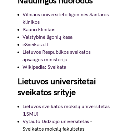
Naudingos nuorodos
Vilniaus universiteto ligoninės Santaros
klinikos
Kauno klinikos
Valstybinė ligonių kasa
eSveikata.lt
Lietuvos Respublikos sveikatos
apsaugos ministerija
Wikipedia: Sveikata
Lietuvos universitetai
sveikatos srityje
Lietuvos sveikatos mokslų universitetas
(LSMU)
Vytauto Didžiojo universitetas
–
Sveikatos mokslų fakultetas