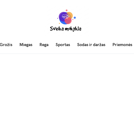
Grožis
Miegas
Rega
Sportas
Sodas ir daržas
Priemonės