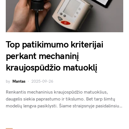
Top patikimumo kriterijai
perkant mechaninį
kraujospūdžio matuoklį
by
Mantas
2025-09-26
Renkantis mechaninius kraujospūdžio matuoklius,
daugelis siekia paprastumo ir tikslumo. Bet tarp šimtų
modelių lengva pasiklysti. Šiame straipsnyje pasidalinsiu…