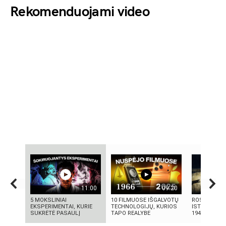
Rekomenduojami video
11:00
09:20
5 MOKSLINIAI
10 FILMUOSE IŠGALVOTŲ
ROSVELO AT
EKSPERIMENTAI, KURIE
TECHNOLOGIJŲ, KURIOS
ISTORIJA: K
SUKRĖTĖ PASAULĮ
TAPO REALYBE
1947-AISIAIS