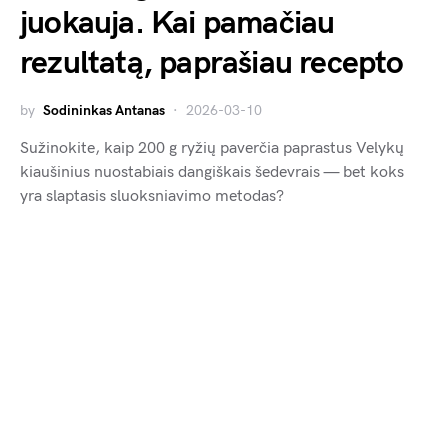
juokauja. Kai pamačiau
rezultatą, paprašiau recepto
by
Sodininkas Antanas
2026-03-10
Sužinokite, kaip 200 g ryžių paverčia paprastus Velykų
kiaušinius nuostabiais dangiškais šedevrais — bet koks
yra slaptasis sluoksniavimo metodas?