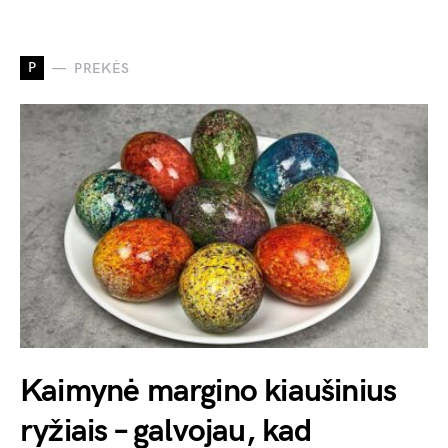
P
PREKĖS
Kaimynė margino kiaušinius
ryžiais – galvojau, kad