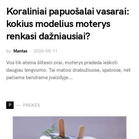
Koraliniai papuošalai vasarai:
kokius modelius moterys
renkasi dažniausiai?
by
Mantas
2026-05-11
Vos tik ateina šiltesni orai, moterys pradeda ieškoti
daugiau lengvumo. Tai matosi drabužiuose, spalvose, net
pačiame bendrame įvaizdyje.…
P
PREKĖS