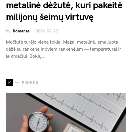
metalinė dėžutė, kuri pakeitė
milijonų šeimų virtuvę
by
Romanas
2026-06-22
Močiutė turėjo vieną tokią. Maža, metalinė, emaliuota
dėžė su rankena ir dviem rankenėlėm — temperatūrai ir
laikmačiui. Jokių…
P
PREKĖS