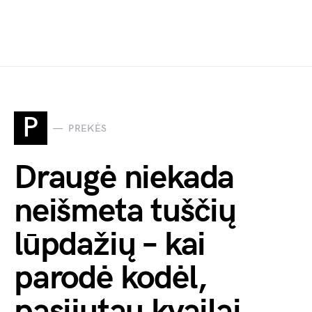
P
PREKĖS
Draugė niekada
neišmeta tuščių
lūpdažių – kai
parodė kodėl,
pasijutau kvailai