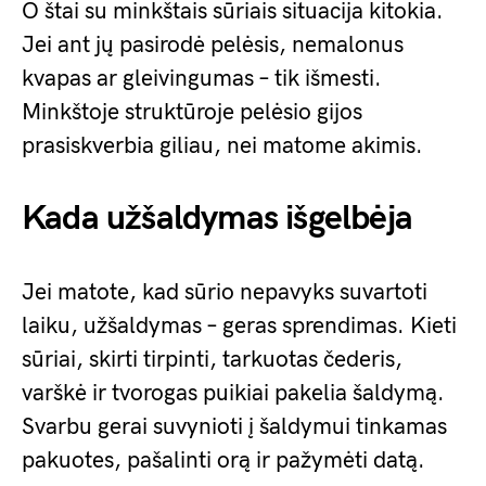
O štai su minkštais sūriais situacija kitokia.
Jei ant jų pasirodė pelėsis, nemalonus
kvapas ar gleivingumas – tik išmesti.
Minkštoje struktūroje pelėsio gijos
prasiskverbia giliau, nei matome akimis.
Kada užšaldymas išgelbėja
Jei matote, kad sūrio nepavyks suvartoti
laiku, užšaldymas – geras sprendimas. Kieti
sūriai, skirti tirpinti, tarkuotas čederis,
varškė ir tvorogas puikiai pakelia šaldymą.
Svarbu gerai suvynioti į šaldymui tinkamas
pakuotes, pašalinti orą ir pažymėti datą.