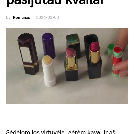
by
Romanas
2026-03-03
Sėdėjom jos virtuvėje, gėrėm kavą, ir aš