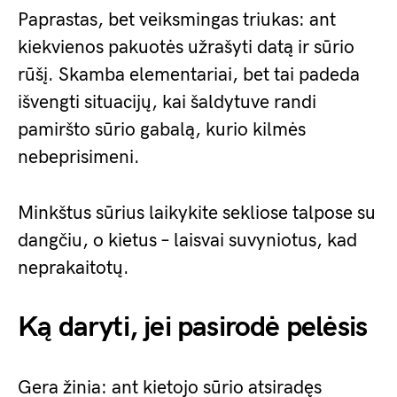
Paprastas, bet veiksmingas triukas: ant
kiekvienos pakuotės užrašyti datą ir sūrio
rūšį. Skamba elementariai, bet tai padeda
išvengti situacijų, kai šaldytuve randi
pamiršto sūrio gabalą, kurio kilmės
nebeprisimeni.
Minkštus sūrius laikykite sekliose talpose su
dangčiu, o kietus – laisvai suvyniotus, kad
neprakaitotų.
Ką daryti, jei pasirodė pelėsis
Gera žinia: ant kietojo sūrio atsiradęs