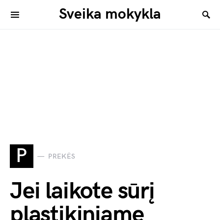
Sveika mokykla
P
PREKĖS
Jei laikote sūrį
plastikiniame