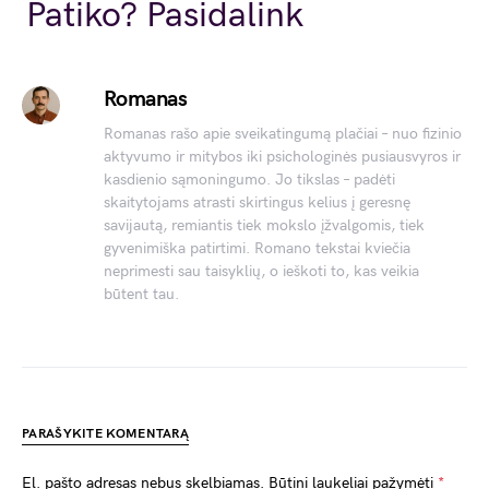
Link
Patiko? Pasidalink
Romanas
Romanas rašo apie sveikatingumą plačiai – nuo fizinio
aktyvumo ir mitybos iki psichologinės pusiausvyros ir
kasdienio sąmoningumo. Jo tikslas – padėti
skaitytojams atrasti skirtingus kelius į geresnę
savijautą, remiantis tiek mokslo įžvalgomis, tiek
gyvenimiška patirtimi. Romano tekstai kviečia
neprimesti sau taisyklių, o ieškoti to, kas veikia
būtent tau.
PARAŠYKITE KOMENTARĄ
El. pašto adresas nebus skelbiamas.
Būtini laukeliai pažymėti
*