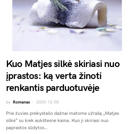
Kuo Matjes silkė skiriasi nuo
įprastos: ką verta žinoti
renkantis parduotuvėje
by
Romanas
2025-12-05
Prie žuvies prekystalio dažnai matome užrašą „Matjes
silkė” su kiek aukštesne kaina. Kuo ji skiriasi nuo
paprastos sūdytos…