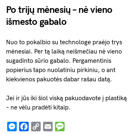
Po trijų mėnesių – nė vieno
išmesto gabalo
Nuo to pokalbio su technologe praėjo trys
mėnesiai. Per tą laiką neišmečiau nė vieno
sugadinto sūrio gabalo. Pergamentinis
popierius tapo nuolatiniu pirkiniu, o ant
kiekvienos pakuotės dabar rašau datą.
Jei ir jūs iki šiol viską pakuodavote į plastiką
– ne vėlu pradėti kitaip.
Messenger
Facebook
Copy
Email
Message