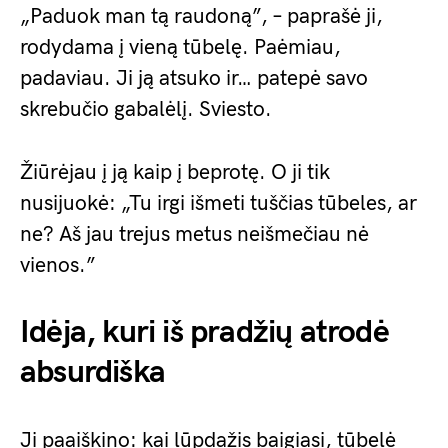
„Paduok man tą raudoną”, – paprašė ji,
rodydama į vieną tūbelę. Paėmiau,
padaviau. Ji ją atsuko ir… patepė savo
skrebučio gabalėlį. Sviesto.
Žiūrėjau į ją kaip į beprotę. O ji tik
nusijuokė: „Tu irgi išmeti tuščias tūbeles, ar
ne? Aš jau trejus metus neišmečiau nė
vienos.”
Idėja, kuri iš pradžių atrodė
absurdiška
Ji paaiškino: kai lūpdažis baigiasi, tūbelė