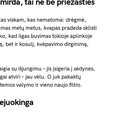
smirda, tai ne be priežasties
etas viskam, kas nematoma: drėgmė,
lomas metų metus, kvapas pradeda sklisti
ako, kad ilgas buvimas tokioje aplinkoje
ą, bet ir kosulį, kvėpavimo dirginimą,
gia su išjungimu – jis įsigeria į sėdynes,
ngai atviri – jau vėlu. O juk pakaktų
stemos valymo ir vieno naujo filtro.
ejuokinga