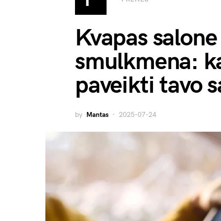
Kvapas salone 
smulkmena: ka
paveikti tavo s
by
Mantas
2025-07-24