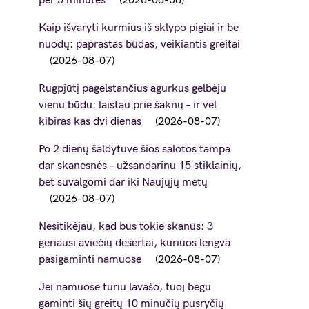
per 5 minutes
2026-08-08
Kaip išvaryti kurmius iš sklypo pigiai ir be
nuodų: paprastas būdas, veikiantis greitai
2026-08-07
Rugpjūtį pagelstančius agurkus gelbėju
vienu būdu: laistau prie šaknų – ir vėl
kibiras kas dvi dienas
2026-08-07
Po 2 dienų šaldytuve šios salotos tampa
dar skanesnės – užsandarinu 15 stiklainių,
bet suvalgomi dar iki Naujųjų metų
2026-08-07
Nesitikėjau, kad bus tokie skanūs: 3
geriausi aviečių desertai, kuriuos lengva
pasigaminti namuose
2026-08-07
Jei namuose turiu lavašo, tuoj bėgu
gaminti šių greitų 10 minučių pusryčių