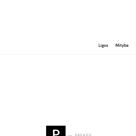
Ligos
Mityba
P
PREKĖS