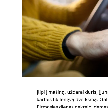
Įlipi į mašiną, uždarai duris, įj
kartais tik lengvą dvelksmą. Gal 
Pirmąsias dienas nekreipi dėmesi