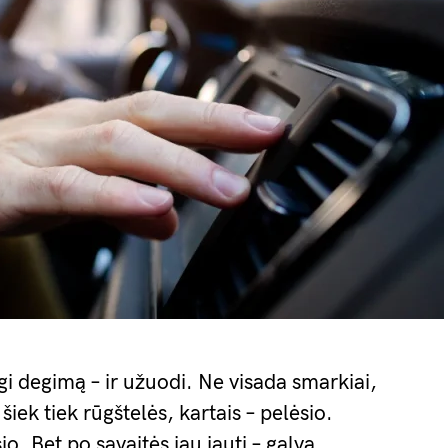
ungi degimą – ir užuodi. Ne visada smarkiai,
šiek tiek rūgštelės, kartais – pelėsio.
o. Bet po savaitės jau jauti – galva