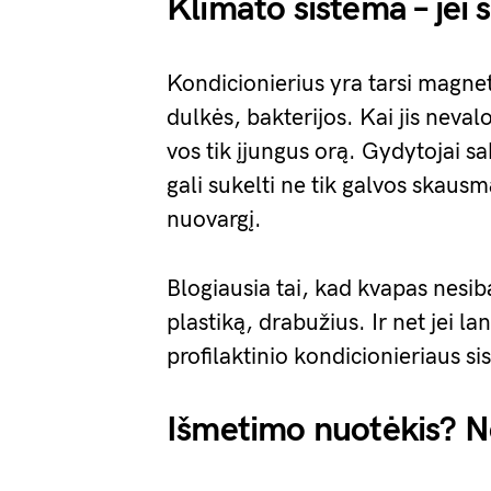
Klimato sistema – jei 
Kondicionierius yra tarsi magn
dulkės, bakterijos. Kai jis neva
vos tik įjungus orą. Gydytojai s
gali sukelti ne tik galvos skausm
nuovargį.
Blogiausia tai, kad kvapas nesibai
plastiką, drabužius. Ir net jei la
profilaktinio kondicionieriaus si
Išmetimo nuotėkis? N