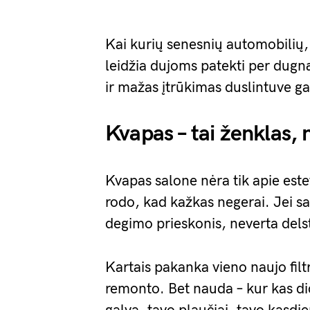
Kai kurių senesnių automobilių,
leidžia dujoms patekti per dugną
ir mažas įtrūkimas duslintuve ga
Kvapas – tai ženklas
Kvapas salone nėra tik apie este
rodo, kad kažkas negerai. Jei sa
degimo prieskonis, neverta delst
Kartais pakanka vieno naujo filt
remonto. Bet nauda – kur kas did