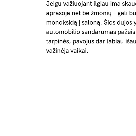
Jeigu važiuojant ilgiau ima skaud
aprasoja net be žmonių – gali bū
monoksidą į saloną. Šios dujos 
automobilio sandarumas pažeist
tarpinės, pavojus dar labiau iša
važinėja vaikai.