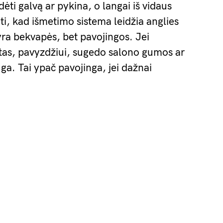
ėti galvą ar pykina, o langai iš vidaus
ti, kad išmetimo sistema leidžia anglies
yra bekvapės, bet pavojingos. Jei
as, pavyzdžiui, sugedo salono gumos ar
uga. Tai ypač pavojinga, jei dažnai