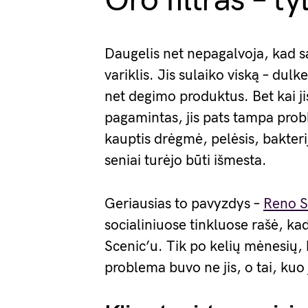
Oro filtras – ty
Daugelis net nepagalvoja, kad sa
variklis. Jis sulaiko viską – dulk
net degimo produktus. Bet kai ji
pagamintas, jis pats tampa probl
kauptis drėgmė, pelėsis, bakteri
seniai turėjo būti išmesta.
Geriausias to pavyzdys –
Reno S
socialiniuose tinkluose rašė, k
Scenic’u. Tik po kelių mėnesių, k
problema buvo ne jis, o tai, kuo