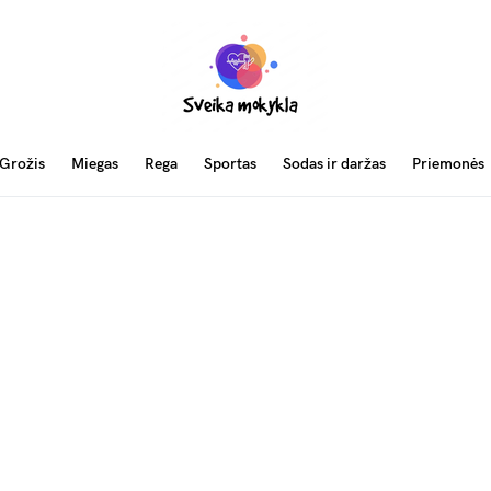
Grožis
Miegas
Rega
Sportas
Sodas ir daržas
Priemonės