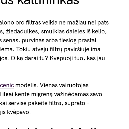
lus kaltininkas
lono oro filtras veikia ne mažiau nei pats
es, žiedadulkes, smulkias daleles iš kelio,
s senas, purvinas arba tiesiog prastai
ema. Tokiu atveju filtrų paviršiuje ima
jos. O ką darai tu? Kvėpuoji tuo, kas jau
cenic
modelis. Vienas vairuotojas
ad ilgai kentė migreną važinėdamas savo
ai servise pakeitė filtrą, suprato –
 jis kvėpavo.