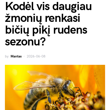
Kodėl vis daugiau
žmonių renkasi
bičių pikį rudens
sezonu?
by
Mantas
2026-06-08