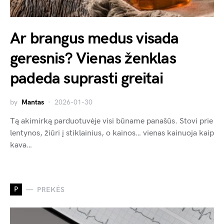
Ar brangus medus visada
geresnis? Vienas ženklas
padeda suprasti greitai
by
Mantas
2026-01-30
Tą akimirką parduotuvėje visi būname panašūs. Stovi prie
lentynos, žiūri į stiklainius, o kainos… vienas kainuoja kaip
kava…
P
PREKĖS