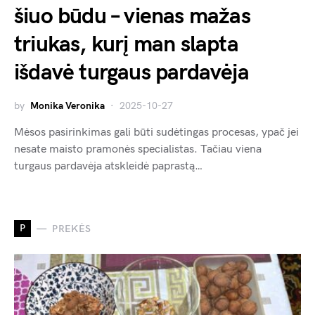
šiuo būdu – vienas mažas
triukas, kurį man slapta
išdavė turgaus pardavėja
by
Monika Veronika
2025-10-27
Mėsos pasirinkimas gali būti sudėtingas procesas, ypač jei
nesate maisto pramonės specialistas. Tačiau viena
turgaus pardavėja atskleidė paprastą…
P
PREKĖS