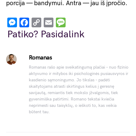
porcija — bandymui. Antra — jau iš įpročio.
Messenger
Facebook
Copy
Email
Message
Link
Patiko? Pasidalink
Romanas
Romanas rašo apie sveikatingumą plačiai – nuo fizinio
aktyvumo ir mitybos iki psichologinės pusiausvyros ir
kasdienio sąmoningumo. Jo tikslas – padėti
skaitytojams atrasti skirtingus kelius į geresnę
savijautą, remiantis tiek mokslo įžvalgomis, tiek
gyvenimiška patirtimi. Romano tekstai kviečia
neprimesti sau taisyklių, o ieškoti to, kas veikia
būtent tau.