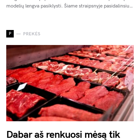
modelių lengva pasiklysti. Šiame straipsnyje pasidalinsiu…
P
PREKĖS
Dabar aš renkuosi mėsą tik