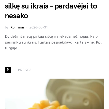
silkę su ikrais – pardavėjai to
nesako
by
Romanas
2026-03-31
Dvidešimt metų pirkau silkę ir niekada nežinojau, kaip
pasirinkti su ikrais. Kartais pasisekdavo, kartais – ne. Kol
turguje…
P
PREKĖS