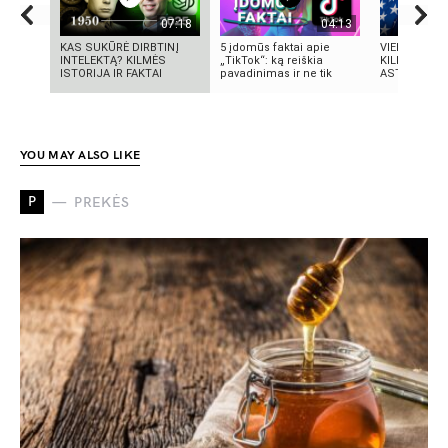
07:18
04:13
KAS SUKŪRĖ DIRBTINĮ
5 įdomūs faktai apie
VIENINTELIS
INTELEKTĄ? KILMĖS
„TikTok“: ką reiškia
KILMĖS NAS
ISTORIJA IR FAKTAI
pavadinimas ir ne tik
ASTRONAUT
YOU MAY ALSO LIKE
P
PREKĖS