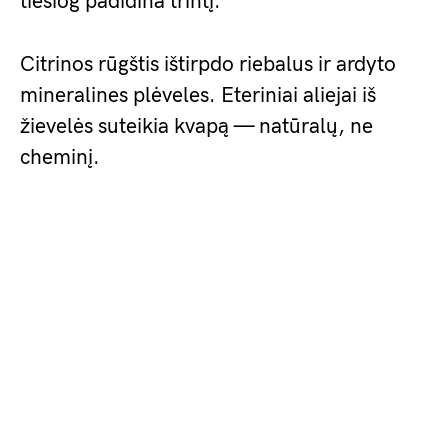
tiesiog padidina trintį.
Citrinos rūgštis ištirpdo riebalus ir ardyto
mineralines plėveles. Eteriniai aliejai iš
žievelės suteikia kvapą — natūralų, ne
cheminį.