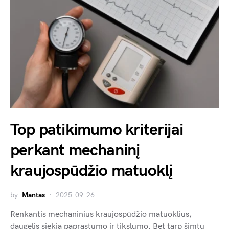
Top patikimumo kriterijai
perkant mechaninį
kraujospūdžio matuoklį
by
Mantas
2025-09-26
Renkantis mechaninius kraujospūdžio matuoklius,
daugelis siekia paprastumo ir tikslumo. Bet tarp šimtų