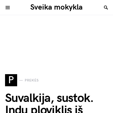
Sveika mokykla
P
PREKĖS
Suvalkija, sustok.
Indų ploviklis iš