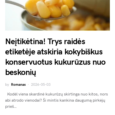
Neįtikėtina! Trys raidės
etiketėje atskiria kokybiškus
konservuotus kukurūzus nuo
beskonių
by
Romanas
2026-05-03
Kodėl viena skardinė kukurūzų skirtinga nuo kitos, nors
abi atrodo vienodai? Ši mintis kankina daugumą pirkėjų
prieš…