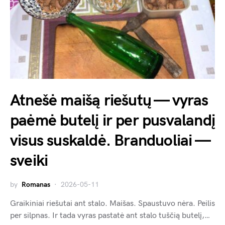
Atnešė maišą riešutų — vyras
paėmė butelį ir per pusvalandį
visus suskaldė. Branduoliai —
sveiki
by
Romanas
2026-05-11
Graikiniai riešutai ant stalo. Maišas. Spaustuvo nėra. Peilis
per silpnas. Ir tada vyras pastatė ant stalo tuščią butelį,…