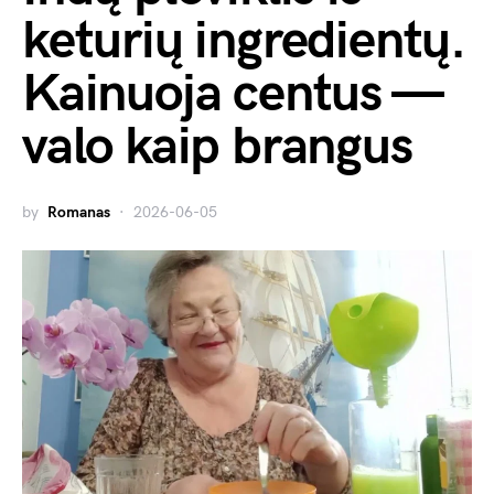
keturių ingredientų.
Kainuoja centus —
valo kaip brangus
by
Romanas
2026-06-05