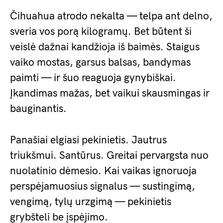
Čihuahua atrodo nekalta — telpa ant delno,
sveria vos porą kilogramų. Bet būtent ši
veislė dažnai kandžioja iš baimės. Staigus
vaiko mostas, garsus balsas, bandymas
paimti — ir šuo reaguoja gynybiškai.
Įkandimas mažas, bet vaikui skausmingas ir
bauginantis.
Panašiai elgiasi pekinietis. Jautrus
triukšmui. Santūrus. Greitai pervargsta nuo
nuolatinio dėmesio. Kai vaikas ignoruoja
perspėjamuosius signalus — sustingimą,
vengimą, tylų urzgimą — pekinietis
grybšteli be įspėjimo.