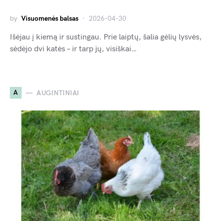
by
Visuomenės balsas
2026-04-30
Išėjau į kiemą ir sustingau. Prie laiptų, šalia gėlių lysvės,
sėdėjo dvi katės – ir tarp jų, visiškai…
A
AUGINTINIAI