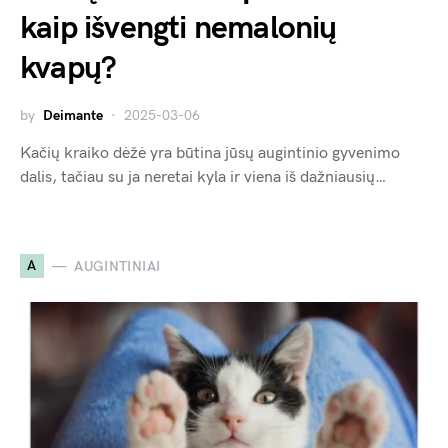
kaip išvengti nemalonių
kvapų?
by
Deimante
2025-03-06
Kačių kraiko dėžė yra būtina jūsų augintinio gyvenimo
dalis, tačiau su ja neretai kyla ir viena iš dažniausių…
A
AUGINTINIAI