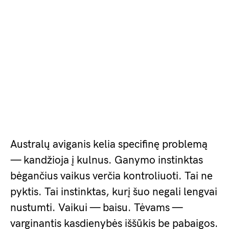
Australų aviganis kelia specifinę problemą
— kandžioja į kulnus. Ganymo instinktas
bėgančius vaikus verčia kontroliuoti. Tai ne
pyktis. Tai instinktas, kurį šuo negali lengvai
nustumti. Vaikui — baisu. Tėvams —
varginantis kasdienybės iššūkis be pabaigos.