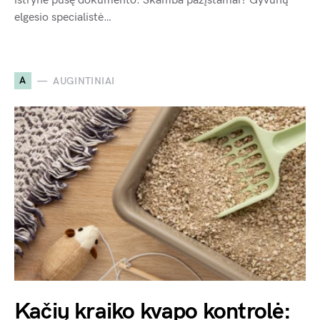
ištrynė pusę dokumento. Skamba pažįstamai? Gyvūnų
elgesio specialistė…
A
AUGINTINIAI
Kačių kraiko kvapo kontrolė: