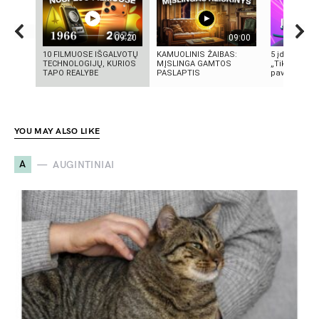
09:20
09:00
10 FILMUOSE IŠGALVOTŲ
KAMUOLINIS ŽAIBAS:
5 įdomūs fak
TECHNOLOGIJŲ, KURIOS
MĮSLINGA GAMTOS
„TikTok“: ką 
TAPO REALYBE
PASLAPTIS
pavadinimas 
YOU MAY ALSO LIKE
A
AUGINTINIAI