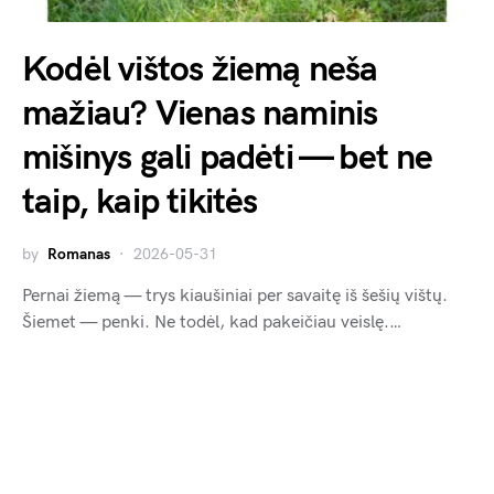
Kodėl vištos žiemą neša
mažiau? Vienas naminis
mišinys gali padėti — bet ne
taip, kaip tikitės
by
Romanas
2026-05-31
Pernai žiemą — trys kiaušiniai per savaitę iš šešių vištų.
Šiemet — penki. Ne todėl, kad pakeičiau veislę.…