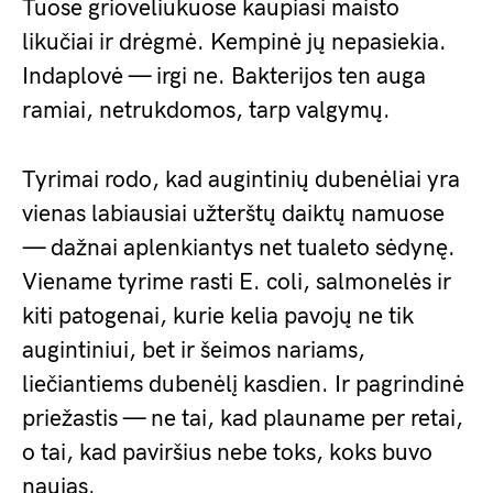
Tuose grioveliukuose kaupiasi maisto
likučiai ir drėgmė. Kempinė jų nepasiekia.
Indaplovė — irgi ne. Bakterijos ten auga
ramiai, netrukdomos, tarp valgymų.
Tyrimai rodo, kad augintinių dubenėliai yra
vienas labiausiai užterštų daiktų namuose
— dažnai aplenkiantys net tualeto sėdynę.
Viename tyrime rasti E. coli, salmonelės ir
kiti patogenai, kurie kelia pavojų ne tik
augintiniui, bet ir šeimos nariams,
liečiantiems dubenėlį kasdien. Ir pagrindinė
priežastis — ne tai, kad plauname per retai,
o tai, kad paviršius nebe toks, koks buvo
naujas.