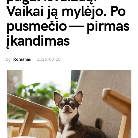
Vaikai ją mylėjo. Po
pusmečio — pirmas
įkandimas
by
Romanas
2026-05-20