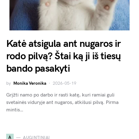
Katė atsigula ant nugaros ir
rodo pilvą? Štai ką ji iš tiesų
bando pasakyti
by
Monika Veronika
2026-05-19
Grįžti namo po darbo ir rasti katę, kuri ramiai guli
svetainės viduryje ant nugaros, atkišusi pilvą. Pirma
mintis…
A
AUGINTINIAI