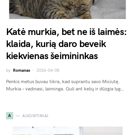
Katė murkia, bet ne iš laimės:
klaida, kurią daro beveik
kiekvienas šeimininkas
by
Romanas
2026-04-08
Penkis metus buvau tikra, kad suprantu savo Miciutę.
Murkia – vadinasi, laiminga. Guli ant kelių ir dūzgia lyg…
A
AUGINTINIAI