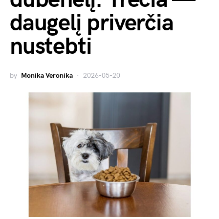
daugelį priverčia
nustebti
by
Monika Veronika
2026-05-20