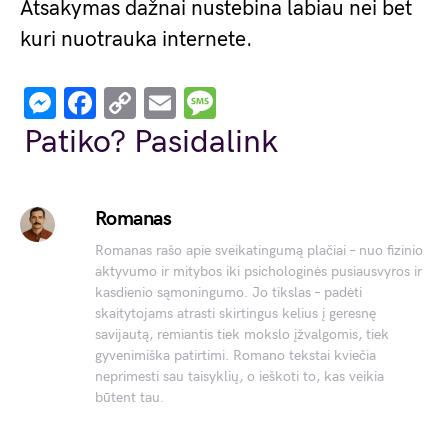
Atsakymas dažnai nustebina labiau nei bet
kuri nuotrauka internete.
Messenger
Facebook
Copy
Email
Message
Link
Patiko? Pasidalink
Romanas
Romanas rašo apie sveikatingumą plačiai – nuo fizinio
aktyvumo ir mitybos iki psichologinės pusiausvyros ir
kasdienio sąmoningumo. Jo tikslas – padėti
skaitytojams atrasti skirtingus kelius į geresnę
savijautą, remiantis tiek mokslo įžvalgomis, tiek
gyvenimiška patirtimi. Romano tekstai kviečia
neprimesti sau taisyklių, o ieškoti to, kas veikia
būtent tau.