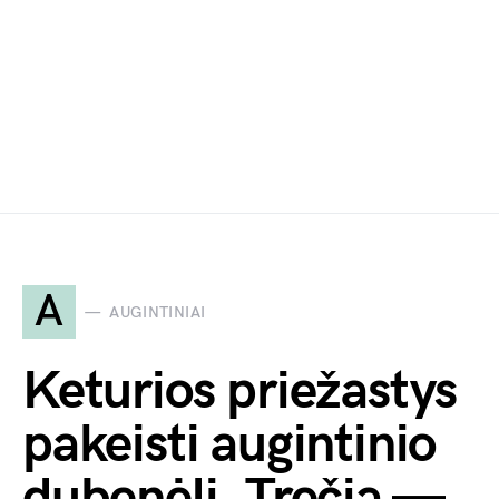
A
AUGINTINIAI
Keturios priežastys
pakeisti augintinio
dubenėlį. Trečia —