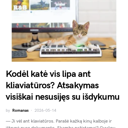
Kodėl katė vis lipa ant
kliaviatūros? Atsakymas
visiškai nesusijęs su išdykumu
by
Romanas
2026-05-14
— Ji vėl ant klaviatūros. Parašė kažką kinų kalboje ir