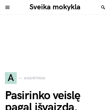
Sveika mokykla
A
AUGINTINIAI
Pasirinko veislę
pagal išvaizdą.