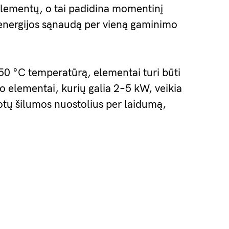
 elementų, o tai padidina momentinį
 energijos sąnaudą per vieną gaminimo
–250 °C temperatūrą, elementai turi būti
mo elementai, kurių galia 2–5 kW, veikia
ų šilumos nuostolius per laidumą,