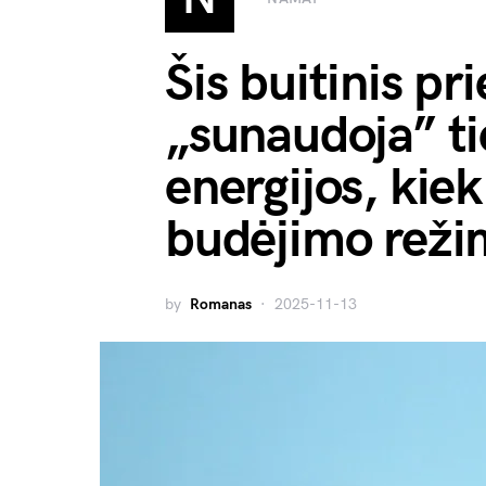
Šis buitinis pri
„sunaudoja” ti
energijos, kiek
budėjimo rež
by
Romanas
2025-11-13