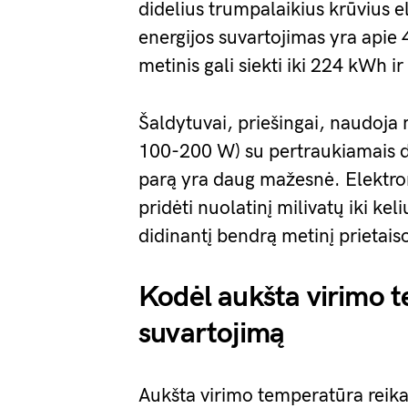
didelius trumpalaikius krūvius el
energijos suvartojimas yra apie
metinis gali siekti iki 224 kWh i
Šaldytuvai, priešingai, naudoja
100-200 W) su pertraukiamais dar
parą yra daug mažesnė. Elektron
pridėti nuolatinį milivatų iki kel
didinantį bendrą metinį prietais
Kodėl aukšta virimo t
suvartojimą
Aukšta virimo temperatūra reikal