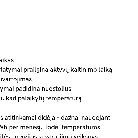
laikas
atymai prailgina aktyvų kaitinimo laiką
uvartojimas
rymai padidina nuostolius
au, kad palaikytų temperatūrą
s atitinkamai didėja – dažnai naudojant
kWh per mėnesį. Todėl temperatūros
itės energijos suvartojimo veiksnys.