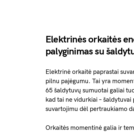
Elektrinės orkaitės en
palyginimas su šaldyt
Elektrinė orkaitė paprastai suv
pilnu pajėgumu. Tai yra moment
65 šaldytuvų sumuotai galiai tu
kad tai ne vidurkiai – šaldytuva
suvartojimu dėl pertraukiamo da
Orkaitės momentinė galia ir tem