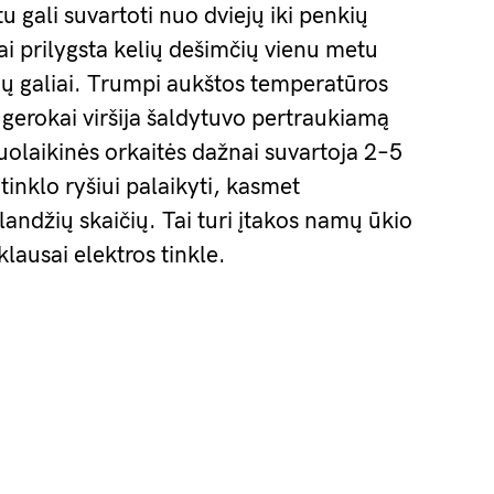
 gali suvartoti nuo dviejų iki penkių
ai prilygsta kelių dešimčių vienu metu
ų galiai. Trumpi aukštos temperatūros
i gerokai viršija šaldytuvo pertraukiamą
iuolaikinės orkaitės dažnai suvartoja 2–5
tinklo ryšiui palaikyti, kasmet
ndžių skaičių. Tai turi įtakos namų ūkio
klausai elektros tinkle.