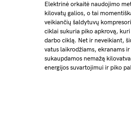
Elektrinė orkaitė naudojimo metu
kilovatų galios, o tai momentišk
veikiančių šaldytuvų kompresori
ciklai sukuria piko apkrovą, kur
darbo ciklą. Net ir neveikiant, š
vatus laikrodžiams, ekranams ir 
sukaupdamos nemažą kilovatvala
energijos suvartojimui ir piko pa