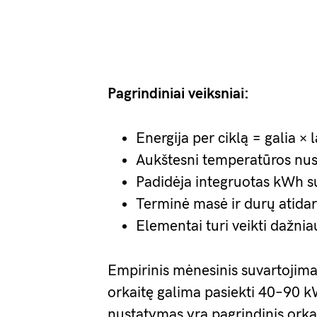
Pagrindiniai veiksniai:
Energija per ciklą = galia × 
Aukštesni temperatūros nust
Padidėja integruotas kWh s
Terminė masė ir durų atida
Elementai turi veikti dažni
Empirinis mėnesinis suvartojima
orkaitę galima pasiekti 40–90 
nustatymas yra pagrindinis orka