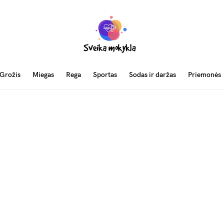
Grožis
Miegas
Rega
Sportas
Sodas ir daržas
Priemonės