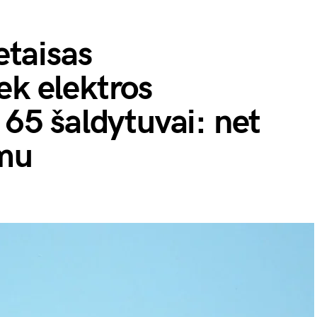
etaisas
ek elektros
 65 šaldytuvai: net
imu