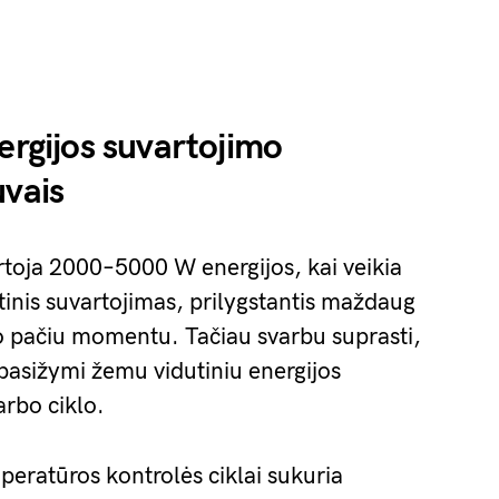
ergijos suvartojimo
uvais
artoja 2000–5000 W energijos, kai veikia
inis suvartojimas, prilygstantis maždaug
o pačiu momentu. Tačiau svarbu suprasti,
i pasižymi žemu vidutiniu energijos
rbo ciklo.
peratūros kontrolės ciklai sukuria