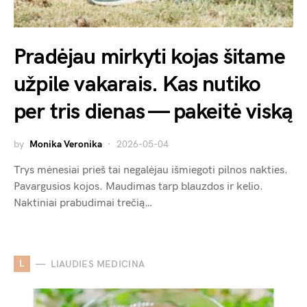
Pradėjau mirkyti kojas šitame
užpile vakarais. Kas nutiko
per tris dienas — pakeitė viską
by
Monika Veronika
2026-05-04
Trys mėnesiai prieš tai negalėjau išmiegoti pilnos nakties.
Pavargusios kojos. Maudimas tarp blauzdos ir kelio.
Naktiniai prabudimai trečią…
L
LIAUDIES MEDICINA