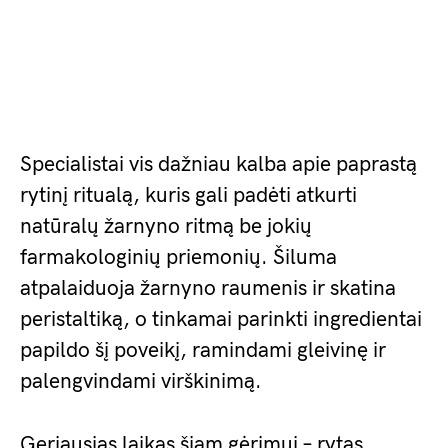
Specialistai vis dažniau kalba apie paprastą
rytinį ritualą, kuris gali padėti atkurti
natūralų žarnyno ritmą be jokių
farmakologinių priemonių. Šiluma
atpalaiduoja žarnyno raumenis ir skatina
peristaltiką, o tinkamai parinkti ingredientai
papildo šį poveikį, ramindami gleivinę ir
palengvindami virškinimą.
Geriausias laikas šiam gėrimui – rytas,