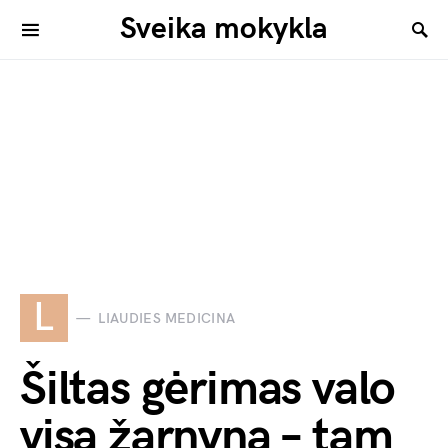
Sveika mokykla
L
LIAUDIES MEDICINA
Šiltas gėrimas valo
visą žarnyną – tam