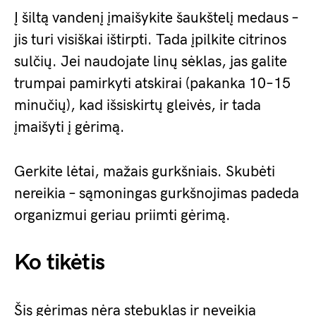
Į šiltą vandenį įmaišykite šaukštelį medaus –
jis turi visiškai ištirpti. Tada įpilkite citrinos
sulčių. Jei naudojate linų sėklas, jas galite
trumpai pamirkyti atskirai (pakanka 10–15
minučių), kad išsiskirtų gleivės, ir tada
įmaišyti į gėrimą.
Gerkite lėtai, mažais gurkšniais. Skubėti
nereikia – sąmoningas gurkšnojimas padeda
organizmui geriau priimti gėrimą.
Ko tikėtis
Šis gėrimas nėra stebuklas ir neveikia