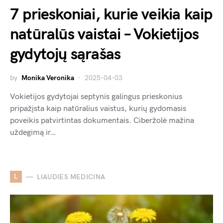
7 prieskoniai, kurie veikia kaip
natūralūs vaistai – Vokietijos
gydytojų sąrašas
by
Monika Veronika
2025-04-03
Vokietijos gydytojai septynis galingus prieskonius
pripažįsta kaip natūralius vaistus, kurių gydomasis
poveikis patvirtintas dokumentais. Ciberžolė mažina
uždegimą ir…
L
LIAUDIES MEDICINA