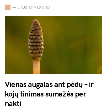
L
LIAUDIES MEDICINA
Vienas augalas ant pėdų – ir
kojų tinimas sumažės per
naktį