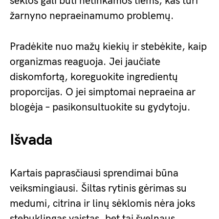
sėklos gali būti netinkamos tiems, kas turi
žarnyno nepraeinamumo problemų.
Pradėkite nuo mažų kiekių ir stebėkite, kaip
organizmas reaguoja. Jei jaučiate
diskomfortą, koreguokite ingredientų
proporcijas. O jei simptomai nepraeina ar
blogėja – pasikonsultuokite su gydytoju.
Išvada
Kartais paprasčiausi sprendimai būna
veiksmingiausi. Šiltas rytinis gėrimas su
medumi, citrina ir linų sėklomis nėra joks
stebuklingas vaistas, bet tai švelnaus,