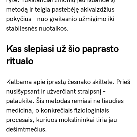
ryte. Tūkstančiai žmonių jau išbandė šį
metodą ir teigia pastebėję akivaizdžius
pokyčius – nuo greitesnio užmigimo iki
stabilesnės nuotaikos.
Kas slepiasi už šio paprasto
ritualo
Kalbama apie įprastą česnako skiltelę. Prieš
nusišypsant ir užverčiant straipsnį –
palaukite. Šis metodas remiasi ne liaudies
medicina, o konkrečiais fiziologiniais
procesais, kuriuos mokslininkai tiria jau
dešimtmečius.