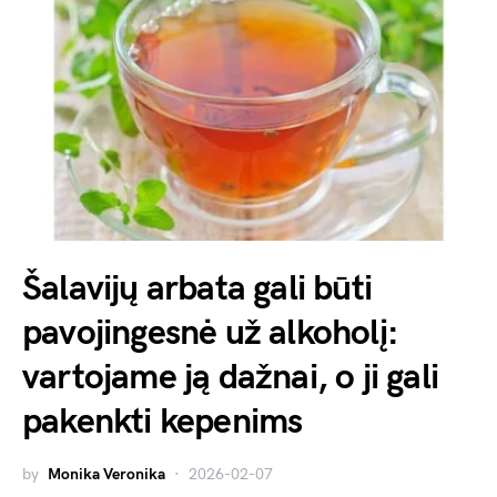
Šalavijų arbata gali būti
pavojingesnė už alkoholį:
vartojame ją dažnai, o ji gali
pakenkti kepenims
by
Monika Veronika
2026-02-07