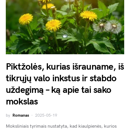
Piktžolės, kurias išrauname, iš
tikrųjų valo inkstus ir stabdo
uždegimą – ką apie tai sako
mokslas
by
Romanas
2025-05-19
Moksliniais tyrimais nustatyta, kad kiaulpienės, kurios