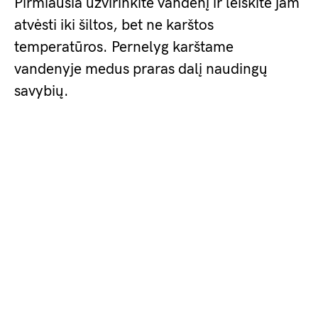
Pirmiausia užvirinkite vandenį ir leiskite jam
atvėsti iki šiltos, bet ne karštos
temperatūros. Pernelyg karštame
vandenyje medus praras dalį naudingų
savybių.