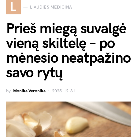
L
LIAUDIES MEDICINA
Prieš miegą suvalgė
vieną skiltelę – po
mėnesio neatpažino
savo rytų
by
Monika Veronika
2025-12-31