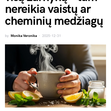
nereikia vaistų ar
cheminių medžiagų
by
Monika Veronika
2025-12-31