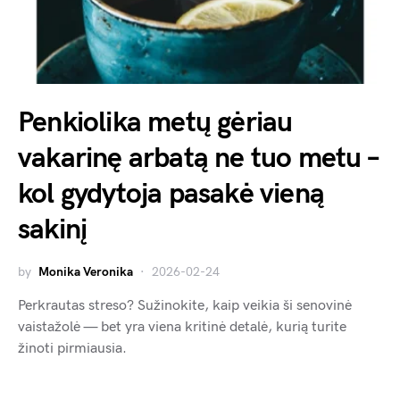
Penkiolika metų gėriau
vakarinę arbatą ne tuo metu –
kol gydytoja pasakė vieną
sakinį
by
Monika Veronika
2026-02-24
Perkrautas streso? Sužinokite, kaip veikia ši senovinė
vaistažolė — bet yra viena kritinė detalė, kurią turite
žinoti pirmiausia.