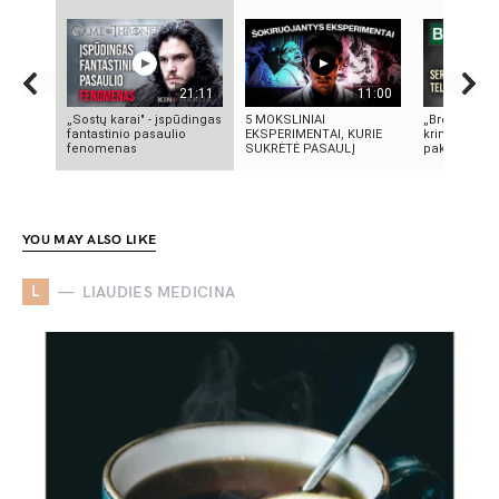
21:11
11:00
„Sostų karai" - įspūdingas
5 MOKSLINIAI
„Bręstantis b
fantastinio pasaulio
EKSPERIMENTAI, KURIE
kriminalinis 
fenomenas
SUKRĖTĖ PASAULĮ
pakeitęs telev
YOU MAY ALSO LIKE
L
LIAUDIES MEDICINA