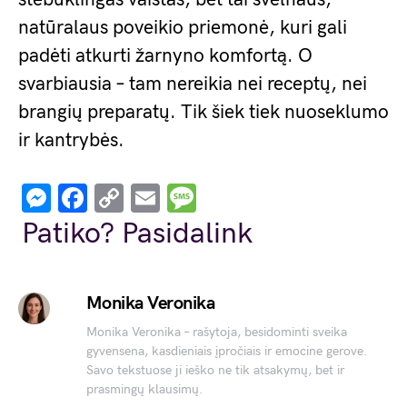
natūralaus poveikio priemonė, kuri gali
padėti atkurti žarnyno komfortą. O
svarbiausia – tam nereikia nei receptų, nei
brangių preparatų. Tik šiek tiek nuoseklumo
ir kantrybės.
Messenger
Facebook
Copy
Email
Message
Link
Patiko? Pasidalink
Monika Veronika
Monika Veronika – rašytoja, besidominti sveika
gyvensena, kasdieniais įpročiais ir emocine gerove.
Savo tekstuose ji ieško ne tik atsakymų, bet ir
prasmingų klausimų.