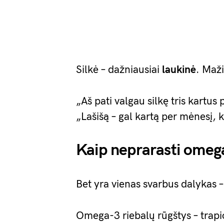
Silkė – dažniausiai
laukinė
. Maž
„Aš pati valgau silkę tris kartus 
„Lašišą – gal kartą per mėnesį, k
Kaip neprarasti omeg
Bet yra vienas svarbus dalykas 
Omega-3 riebalų rūgštys – trapi