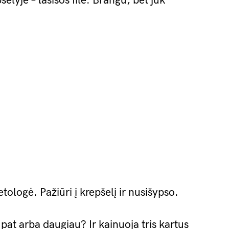
šelyje – lašišos filė. Brangu, bet juk
ologė. Pažiūri į krepšelį ir nusišypso.
 pat arba daugiau? Ir kainuoja tris kartus