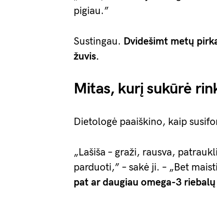
pigiau.”
Sustingau.
Dvidešimt metų pirka
žuvis.
Mitas, kurį sukūrė ri
Dietologė paaiškino, kaip susifo
„Lašiša – graži, rausva, patraukl
parduoti,” – sakė ji. – „Bet mais
pat ar daugiau omega-3 riebalų