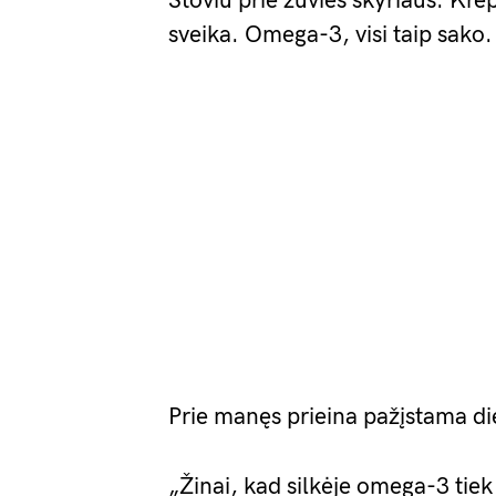
Stoviu prie žuvies skyriaus. Krep
sveika. Omega-3, visi taip sako.
Prie manęs prieina pažįstama diet
„Žinai, kad silkėje omega-3 tiek