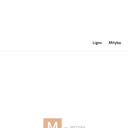
Ligos
Mityba
M
MITYBA