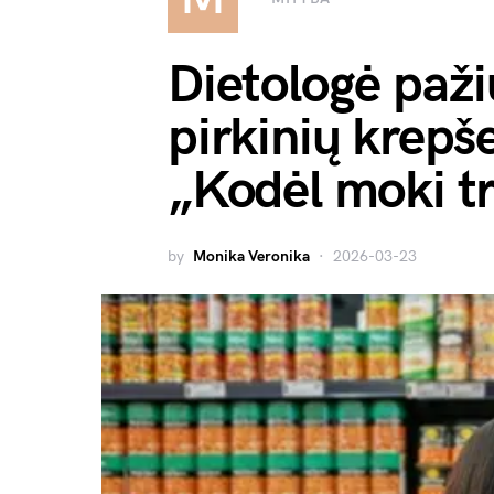
Dietologė paži
pirkinių krepše
„Kodėl moki tr
by
Monika Veronika
2026-03-23