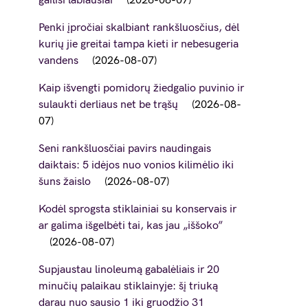
gailisi labiausiai
2026-08-07
Penki įpročiai skalbiant rankšluosčius, dėl
kurių jie greitai tampa kieti ir nebesugeria
vandens
2026-08-07
Kaip išvengti pomidorų žiedgalio puvinio ir
sulaukti derliaus net be trąšų
2026-08-
07
Seni rankšluosčiai pavirs naudingais
daiktais: 5 idėjos nuo vonios kilimėlio iki
šuns žaislo
2026-08-07
Kodėl sprogsta stiklainiai su konservais ir
ar galima išgelbėti tai, kas jau „iššoko”
2026-08-07
Supjaustau linoleumą gabalėliais ir 20
minučių palaikau stiklainyje: šį triuką
darau nuo sausio 1 iki gruodžio 31