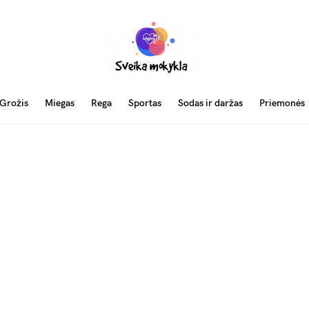
Grožis
Miegas
Rega
Sportas
Sodas ir daržas
Priemonės