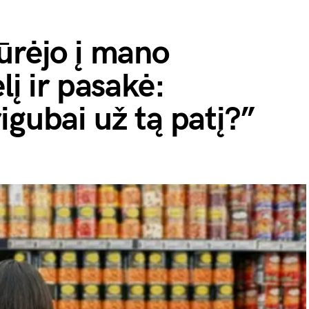
ūrėjo į mano
lį ir pasakė:
igubai už tą patį?”