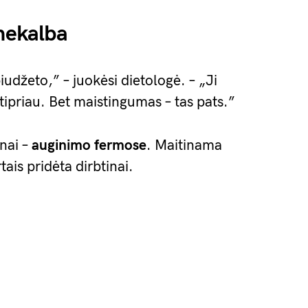
 nekalba
iudžeto,” – juokėsi dietologė. – „Ji
tipriau. Bet maistingumas – tas pats.”
žnai –
auginimo fermose
. Maitinama
tais pridėta dirbtinai.