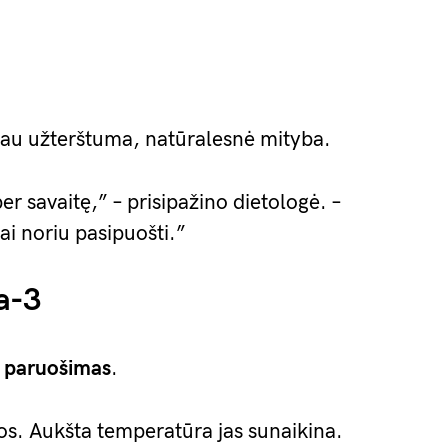
iau užterštuma, natūralesnė mityba.
per savaitę,” – prisipažino dietologė. –
ai noriu pasipuošti.”
a-3
–
paruošimas
.
os. Aukšta temperatūra jas sunaikina.