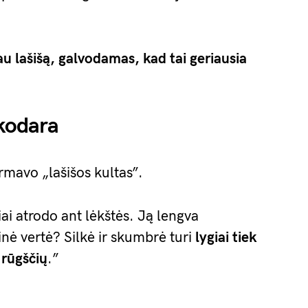
u lašišą, galvodamas, kad tai geriausia
nkodara
rmavo „lašišos kultas”.
iai atrodo ant lėkštės. Ją lengva
tinė vertė? Silkė ir skumbrė turi
lygiai tiek
 rūgščių
.”