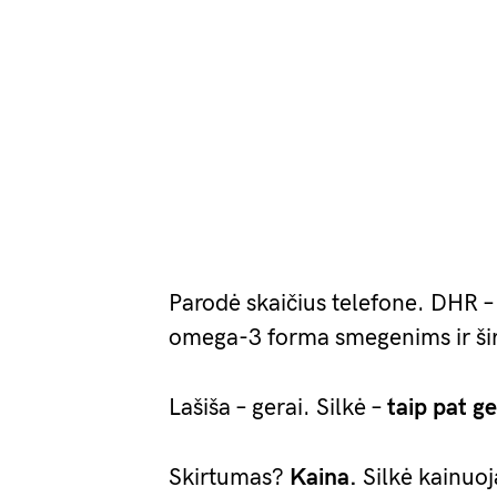
Parodė skaičius telefone. DHR –
omega-3 forma smegenims ir šir
Lašiša – gerai. Silkė –
taip pat ge
Skirtumas?
Kaina.
Silkė kainuoja