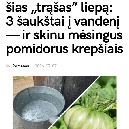
šias „trąšas” liepą:
3 šaukštai į vandenį
— ir skinu mėsingus
pomidorus krepšiais
by
Romanas
2026-07-07