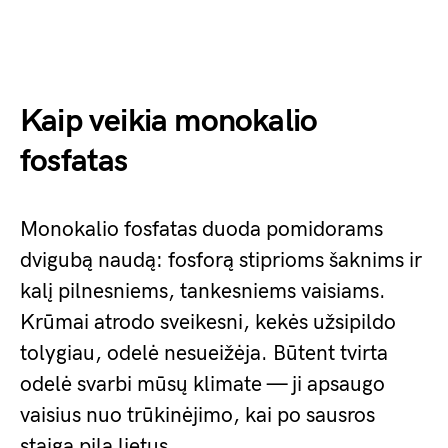
Kaip veikia monokalio
fosfatas
Monokalio fosfatas duoda pomidorams
dvigubą naudą: fosforą stiprioms šaknims ir
kalį pilnesniems, tankesniems vaisiams.
Krūmai atrodo sveikesni, kekės užsipildo
tolygiau, odelė nesueižėja. Būtent tvirta
odelė svarbi mūsų klimate — ji apsaugo
vaisius nuo trūkinėjimo, kai po sausros
staiga pila lietus.