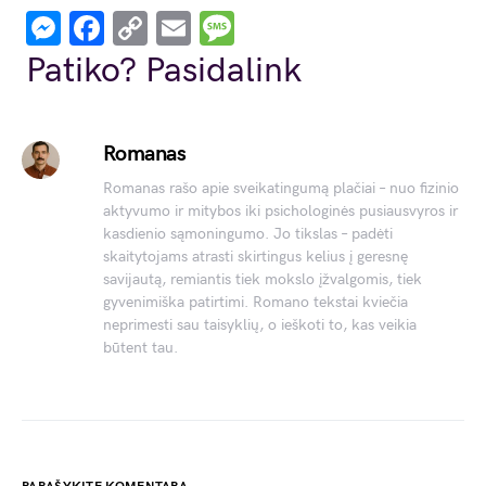
Messenger
Facebook
Copy
Email
Message
Link
Patiko? Pasidalink
Romanas
Romanas rašo apie sveikatingumą plačiai – nuo fizinio
aktyvumo ir mitybos iki psichologinės pusiausvyros ir
kasdienio sąmoningumo. Jo tikslas – padėti
skaitytojams atrasti skirtingus kelius į geresnę
savijautą, remiantis tiek mokslo įžvalgomis, tiek
gyvenimiška patirtimi. Romano tekstai kviečia
neprimesti sau taisyklių, o ieškoti to, kas veikia
būtent tau.