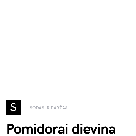
S
SODAS IR DARŽAS
Pomidorai dievina