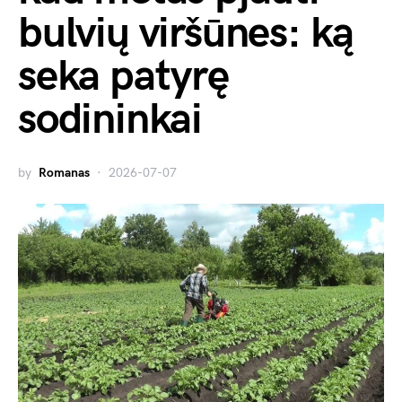
bulvių viršūnes: ką
seka patyrę
sodininkai
by
Romanas
2026-07-07