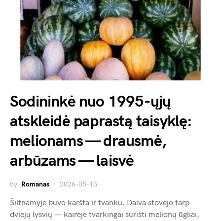
Sodininkė nuo 1995-ųjų
atskleidė paprastą taisyklę:
melionams — drausmė,
arbūzams — laisvė
by
Romanas
2026-05-13
Šiltnamyje buvo karšta ir tvanku. Daiva stovėjo tarp
dviejų lysvių — kairėje tvarkingai surišti melionų ūgliai,