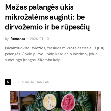
Mažas palangės ūkis
mikrožalėms auginti: be
dirvožemio ir be rūpesčių
by
Romanas
2026-01-10
Įsivaizduokite: šviežios, traškios mikrožalės tiesiai iš jūsų
palangės. Jokio purvo, jokio kasdienio laistimo, jokio
sudėtingo įrangos. Skamba kaip…
S
SODAS IR DARŽAS