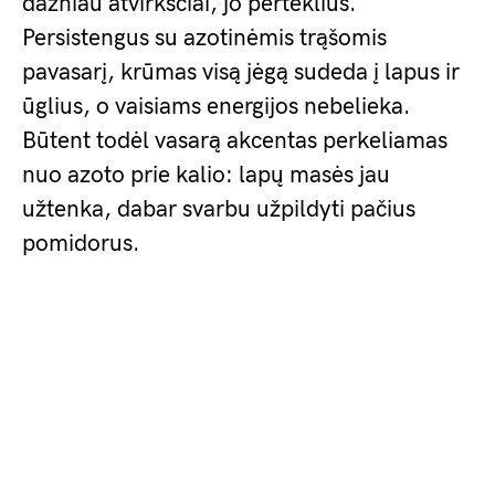
dažniau atvirkščiai, jo perteklius.
Persistengus su azotinėmis trąšomis
pavasarį, krūmas visą jėgą sudeda į lapus ir
ūglius, o vaisiams energijos nebelieka.
Būtent todėl vasarą akcentas perkeliamas
nuo azoto prie kalio: lapų masės jau
užtenka, dabar svarbu užpildyti pačius
pomidorus.