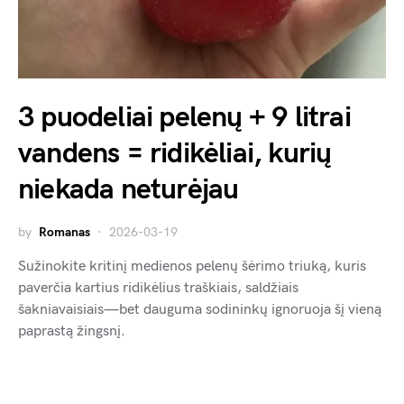
3 puodeliai pelenų + 9 litrai
vandens = ridikėliai, kurių
niekada neturėjau
by
Romanas
2026-03-19
Sužinokite kritinį medienos pelenų šėrimo triuką, kuris
paverčia kartius ridikėlius traškiais, saldžiais
šakniavaisiais—bet dauguma sodininkų ignoruoja šį vieną
paprastą žingsnį.