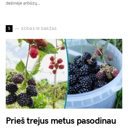
dešinėje arbūzų…
S
SODAS IR DARŽAS
Prieš trejus metus pasodinau