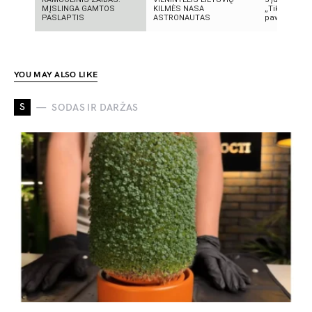
MĮSLINGA GAMTOS
KILMĖS NASA
„TikTok“: ką 
PASLAPTIS
ASTRONAUTAS
pavadinimas 
YOU MAY ALSO LIKE
S
SODAS IR DARŽAS