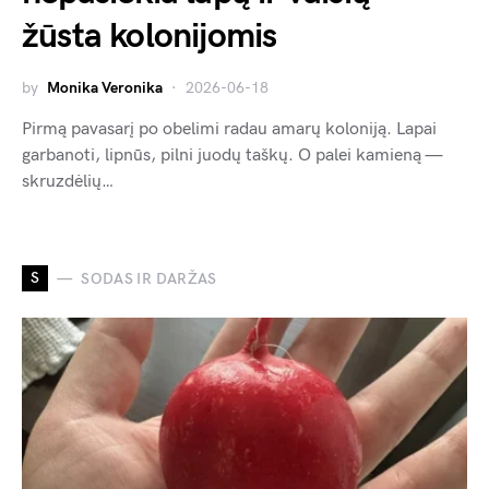
žūsta kolonijomis
by
Monika Veronika
2026-06-18
Pirmą pavasarį po obelimi radau amarų koloniją. Lapai
garbanoti, lipnūs, pilni juodų taškų. O palei kamieną —
skruzdėlių…
S
SODAS IR DARŽAS