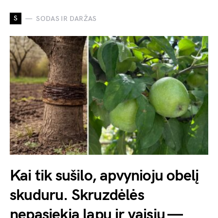
S
SODAS IR DARŽAS
Kai tik sušilo, apvynioju obelį
skuduru. Skruzdėlės
nepasiekia lapų ir vaisių —