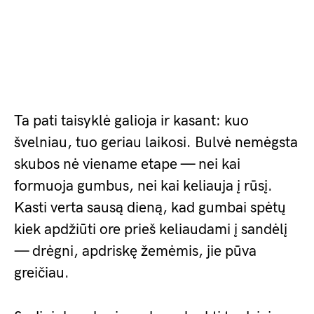
Ta pati taisyklė galioja ir kasant: kuo
švelniau, tuo geriau laikosi. Bulvė nemėgsta
skubos nė viename etape — nei kai
formuoja gumbus, nei kai keliauja į rūsį.
Kasti verta sausą dieną, kad gumbai spėtų
kiek apdžiūti ore prieš keliaudami į sandėlį
— drėgni, apdriskę žemėmis, jie pūva
greičiau.