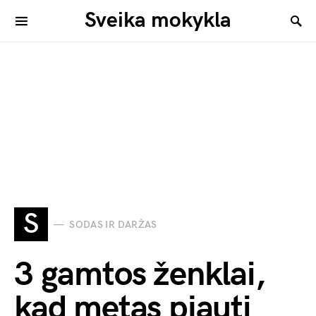
Sveika mokykla
S
SODAS IR DARŽAS
3 gamtos ženklai,
kad metas pjauti