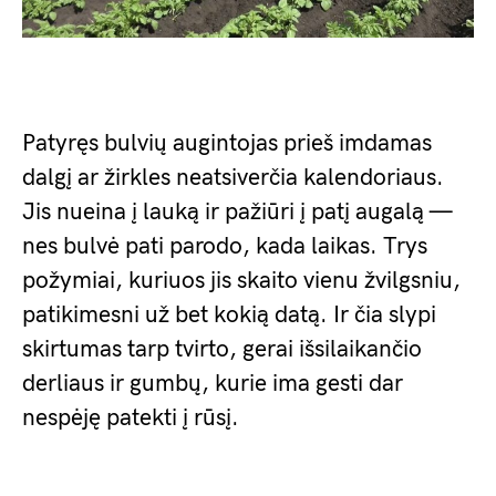
Patyręs bulvių augintojas prieš imdamas
dalgį ar žirkles neatsiverčia kalendoriaus.
Jis nueina į lauką ir pažiūri į patį augalą —
nes bulvė pati parodo, kada laikas. Trys
požymiai, kuriuos jis skaito vienu žvilgsniu,
patikimesni už bet kokią datą. Ir čia slypi
skirtumas tarp tvirto, gerai išsilaikančio
derliaus ir gumbų, kurie ima gesti dar
nespėję patekti į rūsį.