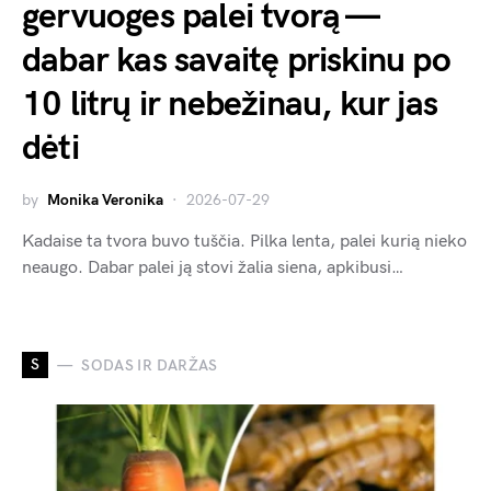
gervuoges palei tvorą —
dabar kas savaitę priskinu po
10 litrų ir nebežinau, kur jas
dėti
by
Monika Veronika
2026-07-29
Kadaise ta tvora buvo tuščia. Pilka lenta, palei kurią nieko
neaugo. Dabar palei ją stovi žalia siena, apkibusi…
S
SODAS IR DARŽAS