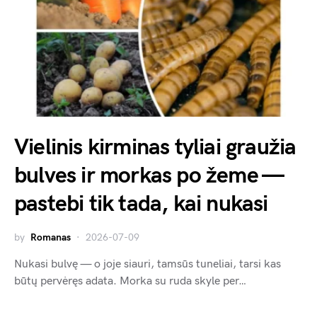
Vielinis kirminas tyliai graužia
bulves ir morkas po žeme —
pastebi tik tada, kai nukasi
by
Romanas
2026-07-09
Nukasi bulvę — o joje siauri, tamsūs tuneliai, tarsi kas
būtų pervėręs adata. Morka su ruda skyle per…