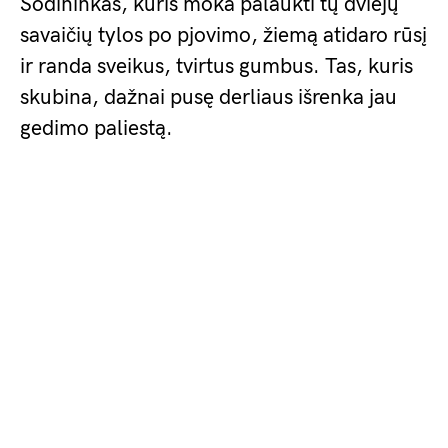
Sodininkas, kuris moka palaukti tų dviejų
savaičių tylos po pjovimo, žiemą atidaro rūsį
ir randa sveikus, tvirtus gumbus. Tas, kuris
skubina, dažnai pusę derliaus išrenka jau
gedimo paliestą.