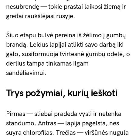
nesubrendę — tokie prastai laikosi žiemą ir
greitai raukšlėjasi rūsyje.
Šiuo etapu bulvė pereina iš žėlimo į gumbų
brandą. Leidus lapijai atlikti savo darbą iki
galo, susiformuoja tvirtesnė gumbų odelė, o
derlius tampa tinkamas ilgam
sandėliavimui.
Trys požymiai, kurių ieškoti
Pirmas — stiebai pradeda vysti ir netenka
standumo. Antras — lapija pagelsta, nes
suyra chlorofilas. Trečias — viršūnės nugula