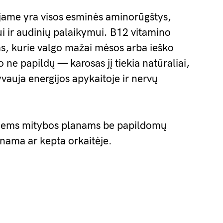
: jame yra visos esminės aminorūgštys,
i ir audinių palaikymui. B12 vitamino
s, kurie valgo mažai mėsos arba ieško
o ne papildų — karosas jį tiekia natūraliai,
yvauja energijos apykaitoje ir nervų
vairiems mitybos planams be papildomų
nama ar kepta orkaitėje.