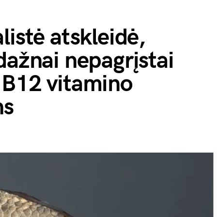
listė atskleidė,
dažnai nepagrįstai
 B12 vitamino
ns