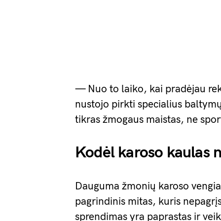
— Nuo to laiko, kai pradėjau re
nustojo pirkti specialius balty
tikras žmogaus maistas, ne sporti
Kodėl karoso kaulas nė
Dauguma žmonių karoso vengia d
pagrindinis mitas, kuris nepagrįs
sprendimas yra paprastas ir vei