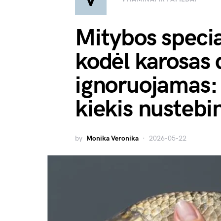
Mitybos specia
kodėl karosas 
ignoruojamas:
kiekis nustebi
by
Monika Veronika
2026-05-22