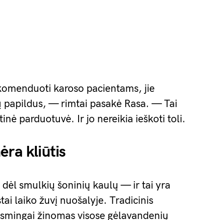
komenduoti karoso pacientams, jie
mų papildus, — rimtai pasakė Rasa. — Tai
nė parduotuvė. Ir jo nereikia ieškoti toli.
ra kliūtis
ėl smulkių šoninių kaulų — ir tai yra
tai laiko žuvį nuošalyje. Tradicinis
ksmingai žinomas visose gėlavandenių