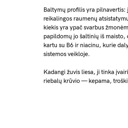
Baltymų profilis yra pilnavertis
reikalingos raumenų atsistatymu
kiekis yra ypač svarbus žmonėm
papildomų jo šaltinių iš maisto, 
kartu su B6 ir niacinu, kurie dal
sistemos veikloje.
Kadangi žuvis liesa, ji tinka į
riebalų krūvio — kepama, troški