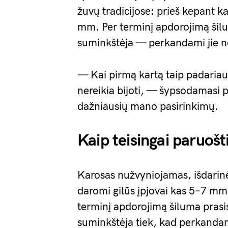
žuvų tradicijose: prieš kepant k
mm. Per terminį apdorojimą šilum
suminkštėja — perkandami jie 
— Kai pirmą kartą taip padariau,
nereikia bijoti, — šypsodamasi
dažniausių mano pasirinkimų.
Kaip teisingai paruošt
Karosas nužvyniojamas, išdari
daromi gilūs įpjovai kas 5–7 mm 
terminį apdorojimą šiluma prasis
suminkštėja tiek, kad perkanda