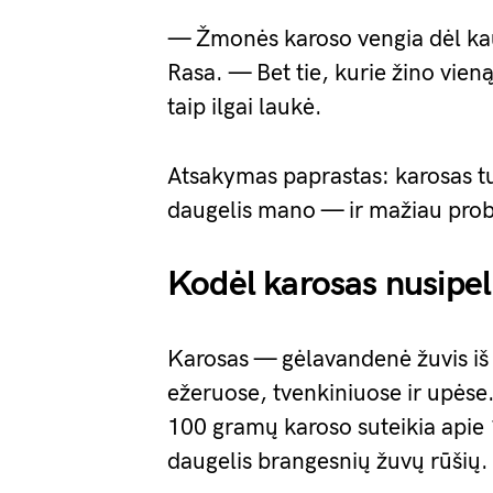
— Žmonės karoso vengia dėl kau
Rasa. — Bet tie, kurie žino vien
taip ilgai laukė.
Atsakymas paprastas: karosas tu
daugelis mano — ir mažiau probl
Kodėl karosas nusipe
Karosas — gėlavandenė žuvis iš k
ežeruose, tvenkiniuose ir upėse. 
100 gramų karoso suteikia apie
daugelis brangesnių žuvų rūšių.