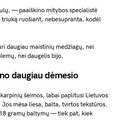
lų, — paaiškino mitybos specialistė
ą triuką ruošiant, nebesupranta, kodėl
ri daugiau maistinių medžiagų, nei
emų, nei daugelis bijo.
lno daugiau dėmesio
arpinių šeimos, labai paplitusi Lietuvos
Jos mėsa liesa, balta, tvirtos tekstūros.
 18 gramų baltymų — tiek pat, kiek