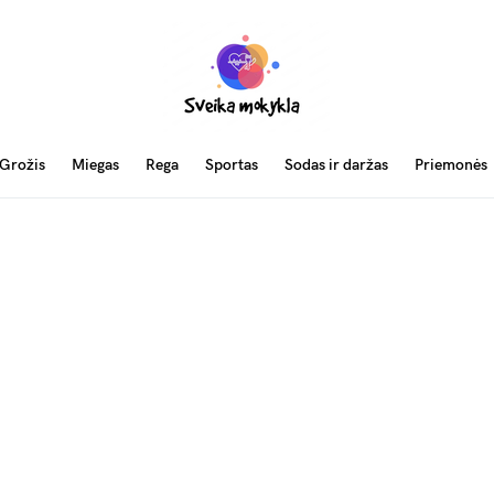
Grožis
Miegas
Rega
Sportas
Sodas ir daržas
Priemonės