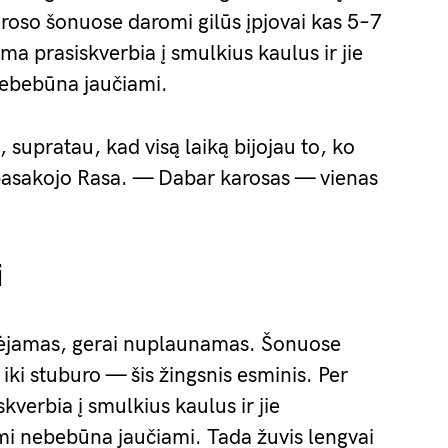
aroso šonuose daromi gilūs įpjovai kas 5–7
a prasiskverbia į smulkius kaulus ir jie
nebebūna jaučiami.
 supratau, kad visą laiką bijojau to, ko
 pasakojo Rasa. — Dabar karosas — vienas
i
nėjamas, gerai nuplaunamas. Šonuose
iki stuburo — šis žingsnis esminis. Per
kverbia į smulkius kaulus ir jie
mi nebebūna jaučiami. Tada žuvis lengvai