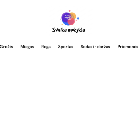
Grožis
Miegas
Rega
Sportas
Sodas ir daržas
Priemonės