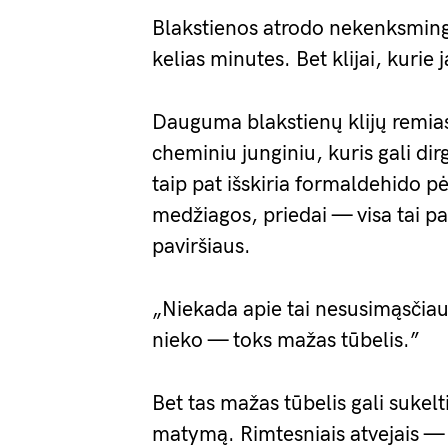
Blakstienos atrodo nekenksmingo
kelias minutes. Bet klijai, kurie j
Dauguma blakstienų klijų remiasi
cheminiu junginiu, kuris gali dir
taip pat išskiria formaldehido 
medžiagos, priedai — visa tai p
paviršiaus.
„Niekada apie tai nesusimąsčiau,
nieko — toks mažas tūbelis.”
Bet tas mažas tūbelis gali suke
matymą. Rimtesniais atvejais — r