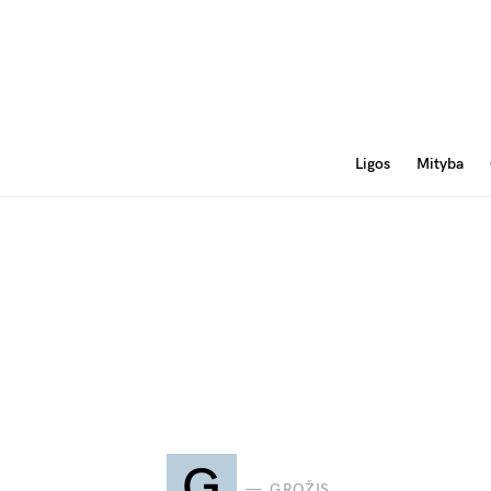
Ligos
Mityba
G
GROŽIS