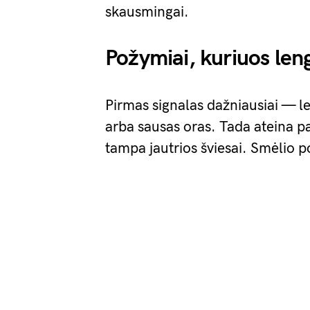
skausmingai.
Požymiai, kuriuos leng
Pirmas signalas dažniausiai — l
arba sausas oras. Tada ateina p
tampa jautrios šviesai. Smėlio po