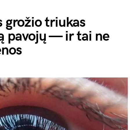
 grožio triukas
ą pavojų — ir tai ne
enos