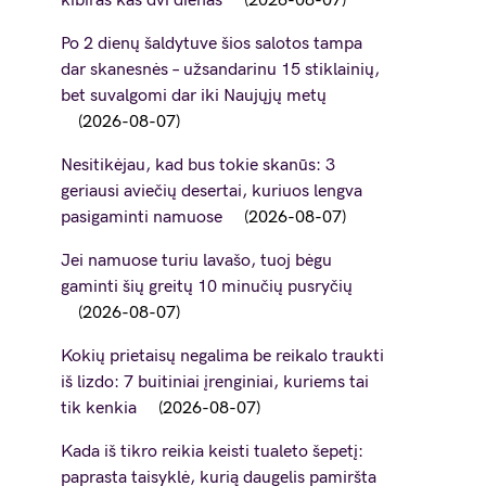
kibiras kas dvi dienas
2026-08-07
Po 2 dienų šaldytuve šios salotos tampa
dar skanesnės – užsandarinu 15 stiklainių,
bet suvalgomi dar iki Naujųjų metų
2026-08-07
Nesitikėjau, kad bus tokie skanūs: 3
geriausi aviečių desertai, kuriuos lengva
pasigaminti namuose
2026-08-07
Jei namuose turiu lavašo, tuoj bėgu
gaminti šių greitų 10 minučių pusryčių
2026-08-07
Kokių prietaisų negalima be reikalo traukti
iš lizdo: 7 buitiniai įrenginiai, kuriems tai
tik kenkia
2026-08-07
Kada iš tikro reikia keisti tualeto šepetį:
paprasta taisyklė, kurią daugelis pamiršta