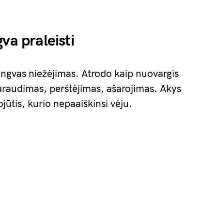
va praleisti
engvas niežėjimas. Atrodo kaip nuovargis
araudimas, perštėjimas, ašarojimas. Akys
jūtis, kurio nepaaiškinsi vėju.