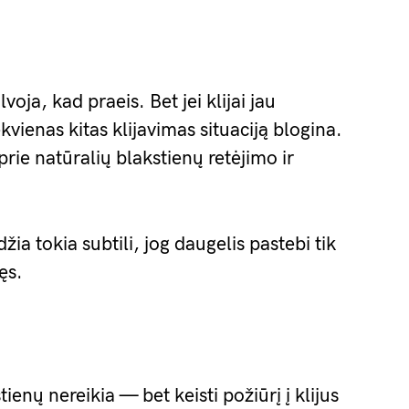
voja, kad praeis. Bet jei klijai jau
vienas kitas klijavimas situaciją blogina.
 prie natūralių blakstienų retėjimo ir
a tokia subtili, jog daugelis pastebi tik
ęs.
tienų nereikia — bet keisti požiūrį į klijus