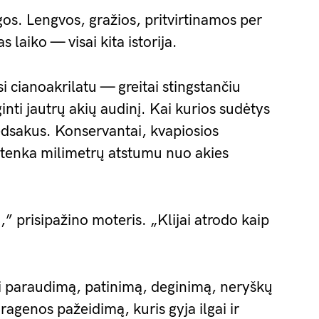
s. Lengvos, gražios, pritvirtinamos per
as laiko — visai kita istorija.
 cianoakrilatu — greitai stingstančiu
ginti jautrų akių audinį. Kai kurios sudėtys
pėdsakus. Konservantai, kvapiosios
atenka milimetrų atstumu nuo akies
” prisipažino moteris. „Klijai atrodo kaip
lti paraudimą, patinimą, deginimą, neryškų
agenos pažeidimą, kuris gyja ilgai ir