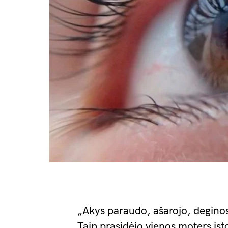
„Akys paraudo, ašarojo, deginosi 
Taip prasidėjo vienos moters isto