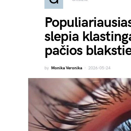
Populiariausias
slepia klasting
pačios blaksti
by
Monika Veronika
2026-05-24