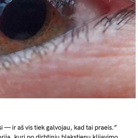
— ir aš vis tiek galvojau, kad tai praeis.”
rija, kuri po dirbtinių blakstienų klijavimo