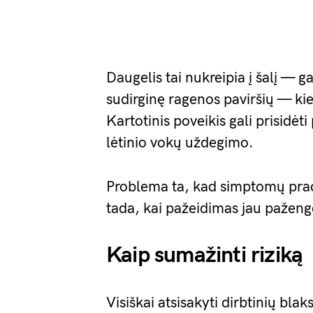
Daugelis tai nukreipia į šalį — gal
sudirginę ragenos paviršių — kiek
Kartotinis poveikis gali prisidėti
lėtinio vokų uždegimo.
Problema ta, kad simptomų pradži
tada, kai pažeidimas jau paženg
Kaip sumažinti riziką
Visiškai atsisakyti dirbtinių blaks