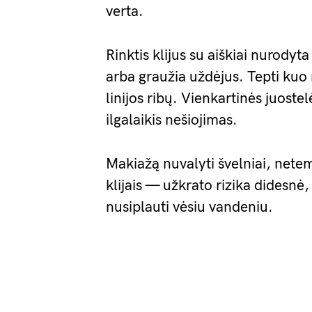
verta.
Rinktis klijus su aiškiai nurodyta
arba graužia uždėjus. Tepti ku
linijos ribų. Vienkartinės juostel
ilgalaikis nešiojimas.
Makiažą nuvalyti švelniai, netem
klijais — užkrato rizika didesnė
nusiplauti vėsiu vandeniu.