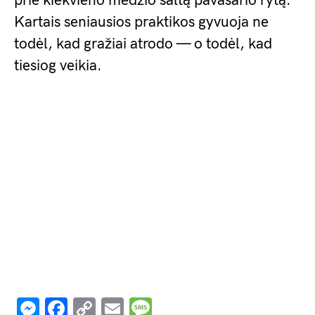
prie kiekvieno medžio šaltą pavasario rytą.
Kartais seniausios praktikos gyvuoja ne
todėl, kad gražiai atrodo — o todėl, kad
tiesiog veikia.
Messenger
Facebook
Copy
Email
Message