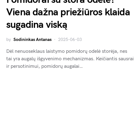
Viena dažna priežiūros klaida
sugadina viską
by
Sodininkas Antanas
2025-06-03
Dėl nenuoseklaus laistymo pomidorų odelė storėja, nes
tai yra augalų išgyvenimo mechanizmas. Keičiantis sausrai
ir persotinimui, pomidorų augalai…