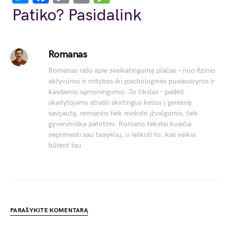
Link
Patiko? Pasidalink
Romanas
Romanas rašo apie sveikatingumą plačiai – nuo fizinio
aktyvumo ir mitybos iki psichologinės pusiausvyros ir
kasdienio sąmoningumo. Jo tikslas – padėti
skaitytojams atrasti skirtingus kelius į geresnę
savijautą, remiantis tiek mokslo įžvalgomis, tiek
gyvenimiška patirtimi. Romano tekstai kviečia
neprimesti sau taisyklių, o ieškoti to, kas veikia
būtent tau.
PARAŠYKITE KOMENTARĄ