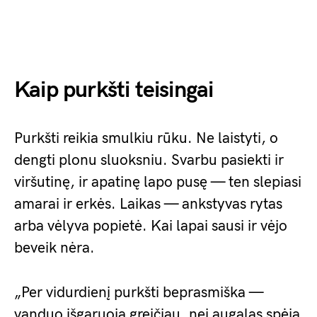
Kaip purkšti teisingai
Purkšti reikia smulkiu rūku. Ne laistyti, o
dengti plonu sluoksniu. Svarbu pasiekti ir
viršutinę, ir apatinę lapo pusę — ten slepiasi
amarai ir erkės. Laikas — ankstyvas rytas
arba vėlyva popietė. Kai lapai sausi ir vėjo
beveik nėra.
„Per vidurdienį purkšti beprasmiška —
vanduo išgaruoja greičiau, nei augalas spėja