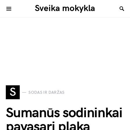
Sveika mokykla
S
SODAS IR DARŽAS
Sumanūs sodininkai
pavasarį plaka