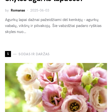
by
Romanas
2025-06-03
Agurkų lapai dažnai pažeidžiami dėl kenkėjų – agurkų
vabalų, vikšrų ir pilvakojų. Šie vabzdžiai padaro ryškias
skyles nuo…
S
SODAS IR DARŽAS