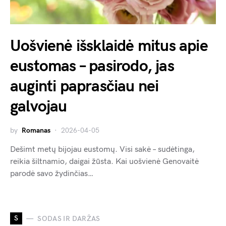
Uošvienė išsklaidė mitus apie
eustomas – pasirodo, jas
auginti paprasčiau nei
galvojau
by
Romanas
2026-04-05
Dešimt metų bijojau eustomų. Visi sakė – sudėtinga,
reikia šiltnamio, daigai žūsta. Kai uošvienė Genovaitė
parodė savo žydinčias…
S
SODAS IR DARŽAS