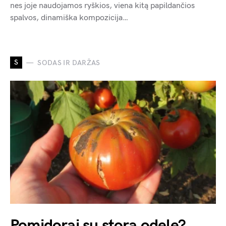
nes joje naudojamos ryškios, viena kitą papildančios
spalvos, dinamiška kompozicija…
S
SODAS IR DARŽAS
Pomidorai su stora odele?