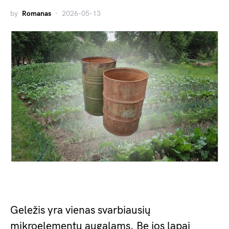
by
Romanas
2026-05-13
Geležis yra vienas svarbiausių
mikroelementų augalams. Be jos lapai