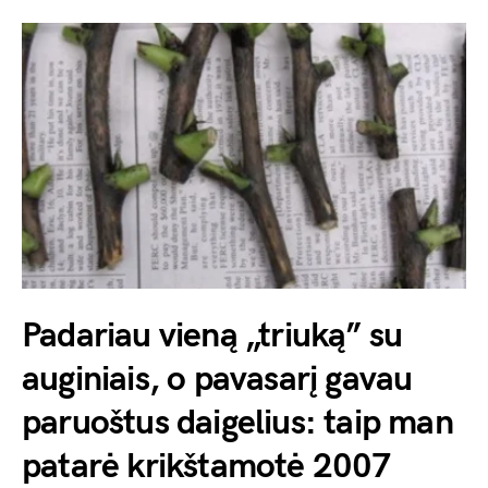
Padariau vieną „triuką” su
auginiais, o pavasarį gavau
paruoštus daigelius: taip man
patarė krikštamotė 2007