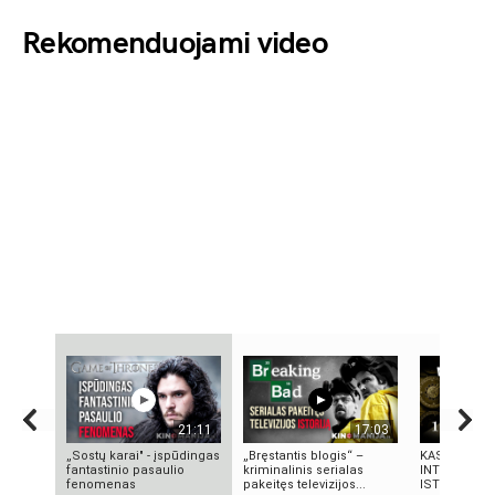
Rekomenduojami video
21:11
17:03
„Sostų karai" - įspūdingas
„Bręstantis blogis“ –
KAS SUKŪRĖ
fantastinio pasaulio
kriminalinis serialas
INTELEKTĄ?
fenomenas
pakeitęs televizijos...
ISTORIJA IR 