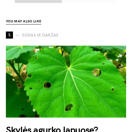
YOU MAY ALSO LIKE
S
SODAS IR DARŽAS
Skylės agurko lapuose?