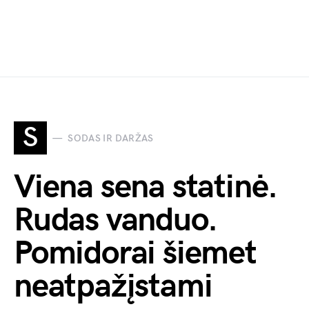
S
SODAS IR DARŽAS
Viena sena statinė.
Rudas vanduo.
Pomidorai šiemet
neatpažįstami