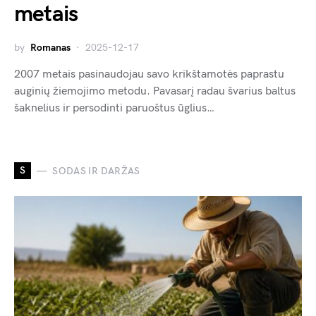
metais
by
Romanas
2025-12-17
2007 metais pasinaudojau savo krikštamotės paprastu
auginių žiemojimo metodu. Pavasarį radau švarius baltus
šaknelius ir persodinti paruoštus ūglius…
S
SODAS IR DARŽAS