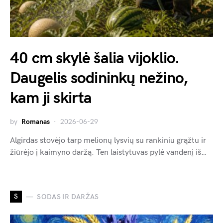
40 cm skylė šalia vijoklio.
Daugelis sodininkų nežino,
kam ji skirta
by
Romanas
2026-06-29
Algirdas stovėjo tarp melionų lysvių su rankiniu grąžtu ir
žiūrėjo į kaimyno daržą. Ten laistytuvas pylė vandenį iš…
S
SODAS IR DARŽAS