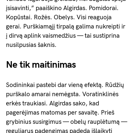
įsisavinti,” paaiškino Algirdas. Pomidorai.
Kopūstai. Rožės. Obelys. Visi reaguoja
gerai. Purškiamąjį tirpalą galima nukreipti ir
į dirvą aplink vaismedžius — tai sustiprina
nusilpusias šaknis.
Ne tik maitinimas
Sodininkai pastebi dar vieną efektą. Rūdžių
purškalo amarai nemėgsta. Voratinklinės
erkės traukiasi. Algirdas sako, kad
pagerėjimas matomas per savaitę. Prieš
grybinius susirgimus — obelų rauplėtumą —
reguliarus padengimas padeda išlaikyti