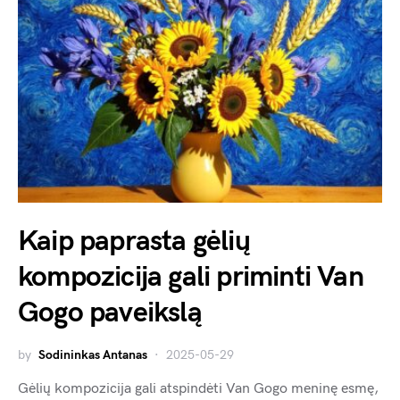
Kaip paprasta gėlių
kompozicija gali priminti Van
Gogo paveikslą
by
Sodininkas Antanas
2025-05-29
Gėlių kompozicija gali atspindėti Van Gogo meninę esmę,