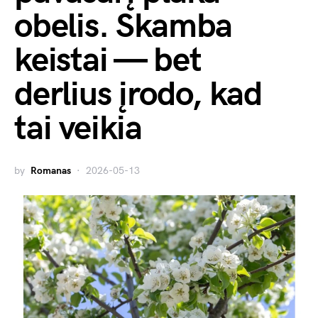
obelis. Skamba
keistai — bet
derlius įrodo, kad
tai veikia
by
Romanas
2026-05-13