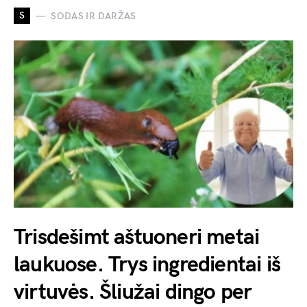
S
SODAS IR DARŽAS
Trisdešimt aštuoneri metai
laukuose. Trys ingredientai iš
virtuvės. Šliužai dingo per