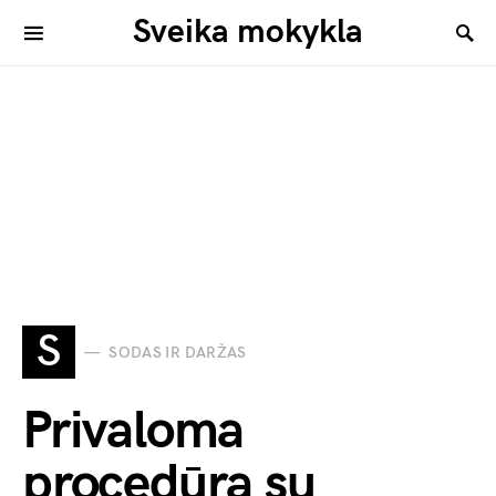
Sveika mokykla
S
SODAS IR DARŽAS
Privaloma
procedūra su