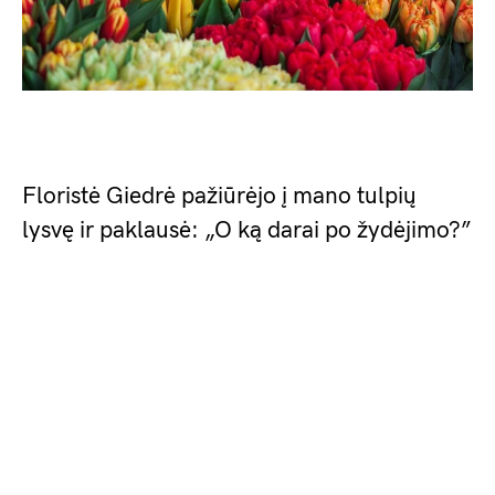
Floristė Giedrė pažiūrėjo į mano tulpių
lysvę ir paklausė: „O ką darai po žydėjimo?”