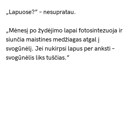
„Lapuose?” – nesupratau.
„Mėnesį po žydėjimo lapai fotosintezuoja ir
siunčia maistines medžiagas atgal į
svogūnėlį. Jei nukirpsi lapus per anksti –
svogūnėlis liks tuščias.”