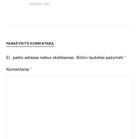
būtent tau.
PARAŠYKITE KOMENTARĄ
El. pašto adresas nebus skelbiamas.
Būtini laukeliai pažymėti
*
Komentaras
*