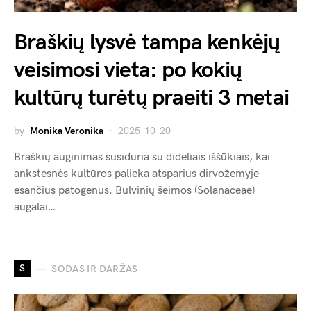
Braškių lysvė tampa kenkėjų
veisimosi vieta: po kokių
kultūrų turėtų praeiti 3 metai
by
Monika Veronika
2025-10-20
Braškių auginimas susiduria su dideliais iššūkiais, kai
ankstesnės kultūros palieka atsparius dirvožemyje
esančius patogenus. Bulvinių šeimos (Solanaceae)
augalai…
S
SODAS IR DARŽAS