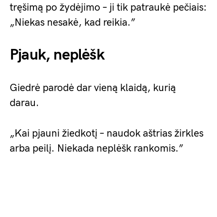
tręšimą po žydėjimo – ji tik patraukė pečiais:
„Niekas nesakė, kad reikia.”
Pjauk, neplėšk
Giedrė parodė dar vieną klaidą, kurią
darau.
„Kai pjauni žiedkotį – naudok aštrias žirkles
arba peilį. Niekada neplėšk rankomis.”