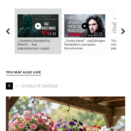
12:32
21:11
„Septynių Karalysčių
„Sostų karai" - įspūdingas
14 grožio pa
Riteris" – kai
fantastinio pasaulio
minutės | M
paprastumas nugali
fenomenas
pamoka
YOU MAY ALSO LIKE
S
SODAS IR DARŽAS