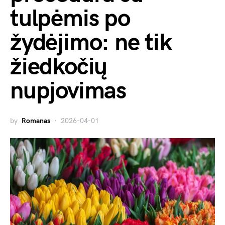
tulpėmis po
žydėjimo: ne tik
žiedkočių
nupjovimas
by
Romanas
2026-04-01