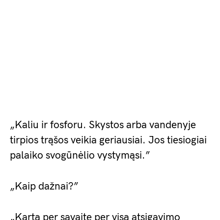
„Kaliu ir fosforu. Skystos arba vandenyje
tirpios trąšos veikia geriausiai. Jos tiesiogiai
palaiko svogūnėlio vystymąsi.”
„Kaip dažnai?”
„Kartą per savaitę per visą atsigavimo