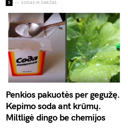
S
SODAS IR DARŽAS
Penkios pakuotės per gegužę.
Kepimo soda ant krūmų.
Miltligė dingo be chemijos