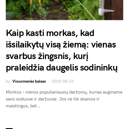
Kaip kasti morkas, kad
išsilaikytų visą žiemą: vienas
svarbus žingsnis, kurį
praleidžia daugelis sodininkų
by
Visuomenės balsas
2025-08-23
Morkos – vienos populiariausių daržovių, kurias auginame
savo soduose ir daržuose. Jos ne tik skanios ir
maistingos, bet…