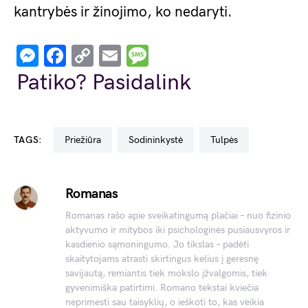
kantrybės ir žinojimo, ko nedaryti.
Messenger
Facebook
Copy
Email
Message
Link
Patiko? Pasidalink
TAGS:
priežiūra
sodininkystė
tulpės
Romanas
Romanas rašo apie sveikatingumą plačiai – nuo fizinio
aktyvumo ir mitybos iki psichologinės pusiausvyros ir
kasdienio sąmoningumo. Jo tikslas – padėti
skaitytojams atrasti skirtingus kelius į geresnę
savijautą, remiantis tiek mokslo įžvalgomis, tiek
gyvenimiška patirtimi. Romano tekstai kviečia
neprimesti sau taisyklių, o ieškoti to, kas veikia