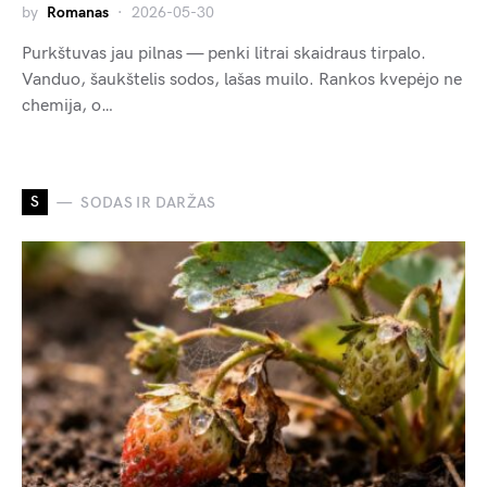
by
Romanas
2026-05-30
Purkštuvas jau pilnas — penki litrai skaidraus tirpalo.
Vanduo, šaukštelis sodos, lašas muilo. Rankos kvepėjo ne
chemija, o…
S
SODAS IR DARŽAS