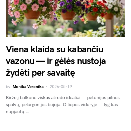
Viena klaida su kabančiu
vazonu — ir gėlės nustoja
žydėti per savaitę
by
Monika Veronika
2026-05-19
Birželį balkone viskas atrodo idealiai — petunijos pilnos
spalvų, pelargonijos bujoja. O liepos viduryje — lyg kas
nupjautų.…