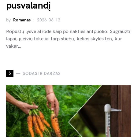
pusvalandį
by
Romanas
2026-06-12
Kopūstų lysvė atrodė kaip po nakties antpuolio. Sugraužti
lapai, gleivių takeliai tarp stiebų, kelios skylės ten, kur
vakar…
S
SODAS IR DARŽAS