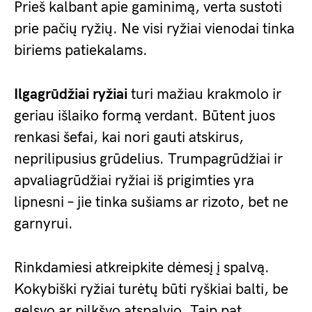
Prieš kalbant apie gaminimą, verta sustoti
prie pačių ryžių. Ne visi ryžiai vienodai tinka
biriems patiekalams.
Ilgagrūdžiai ryžiai
turi mažiau krakmolo ir
geriau išlaiko formą verdant. Būtent juos
renkasi šefai, kai nori gauti atskirus,
neprilipusius grūdelius. Trumpagrūdžiai ir
apvaliagrūdžiai ryžiai iš prigimties yra
lipnesni – jie tinka sušiams ar rizoto, bet ne
garnyrui.
Rinkdamiesi atkreipkite dėmesį į spalvą.
Kokybiški ryžiai turėtų būti ryškiai balti, be
gelsvo ar pilkšvo atspalvio. Taip pat