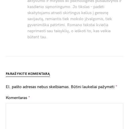
aktyvumo ir mitybos iki psichologinės pusiausvyros ir
kasdienio sąmoningumo. Jo tikslas – padėti
skaitytojams atrasti skirtingus kelius į geresnę
savijautą, remiantis tiek mokslo įžvalgomis, tiek
gyvenimiška patirtimi. Romano tekstai kviečia
neprimesti sau taisyklių, o ieškoti to, kas veikia
būtent tau.
PARAŠYKITE KOMENTARĄ
El. pašto adresas nebus skelbiamas.
Būtini laukeliai pažymėti
*
Komentaras
*