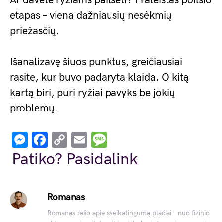
Ar davėte ryžiams pailsėti? Praleistas poilsio
etapas – viena dažniausių nesėkmių
priežasčių.
Išanalizavę šiuos punktus, greičiausiai
rasite, kur buvo padaryta klaida. O kitą
kartą biri, puri ryžiai pavyks be jokių
problemų.
Messenger
Facebook
Copy
Email
Message
Link
Patiko? Pasidalink
Romanas
Romanas rašo apie sveikatingumą plačiai – nuo fizinio