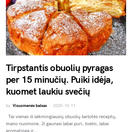
Tirpstantis obuolių pyragas
per 15 minučių. Puiki idėja,
kuomet laukiu svečių
by
Visuomenės balsas
2025-10-11
Tai vienas iš sėkmingiausių obuolių šarlotės receptų,
mano nuomone. Ji gaunasi labai puri, švelni, labai
aromatingą ir…