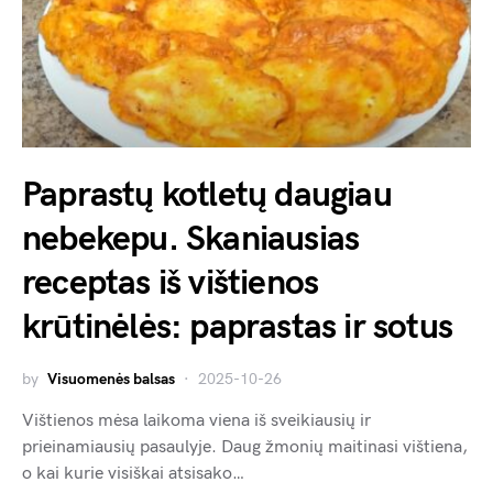
Paprastų kotletų daugiau
nebekepu. Skaniausias
receptas iš vištienos
krūtinėlės: paprastas ir sotus
by
Visuomenės balsas
2025-10-26
Vištienos mėsa laikoma viena iš sveikiausių ir
prieinamiausių pasaulyje. Daug žmonių maitinasi vištiena,
o kai kurie visiškai atsisako…