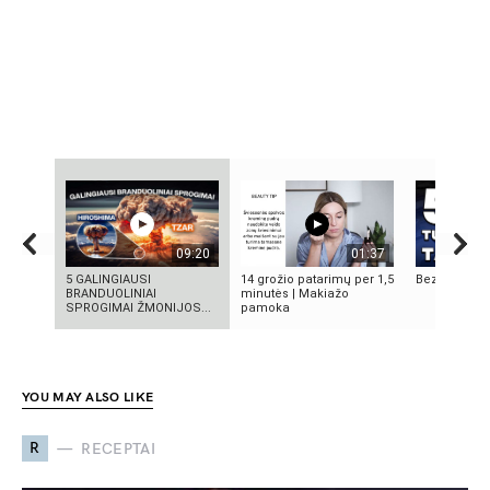
09:20
01:37
5 GALINGIAUSI
14 grožio patarimų per 1,5
Bezos secre
BRANDUOLINIAI
minutės | Makiažo
SPROGIMAI ŽMONIJOS...
pamoka
YOU MAY ALSO LIKE
R
RECEPTAI