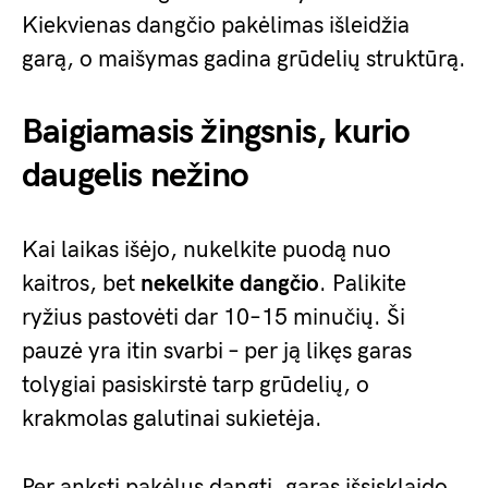
Kiekvienas dangčio pakėlimas išleidžia
garą, o maišymas gadina grūdelių struktūrą.
Baigiamasis žingsnis, kurio
daugelis nežino
Kai laikas išėjo, nukelkite puodą nuo
kaitros, bet
nekelkite dangčio
. Palikite
ryžius pastovėti dar 10–15 minučių. Ši
pauzė yra itin svarbi – per ją likęs garas
tolygiai pasiskirstė tarp grūdelių, o
krakmolas galutinai sukietėja.
Per anksti pakėlus dangtį, garas išsisklaido