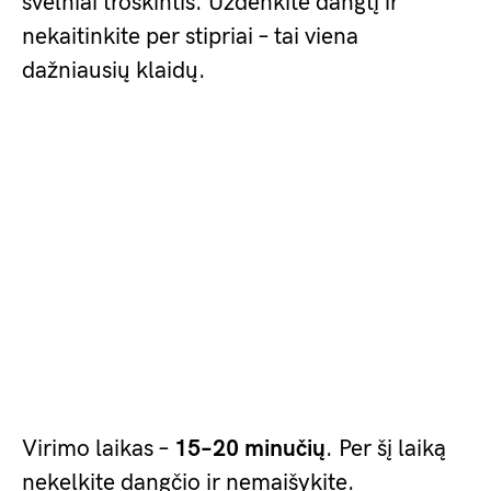
švelniai troškintis. Uždenkite dangtį ir
nekaitinkite per stipriai – tai viena
dažniausių klaidų.
Virimo laikas –
15–20 minučių
. Per šį laiką
nekelkite dangčio ir nemaišykite.