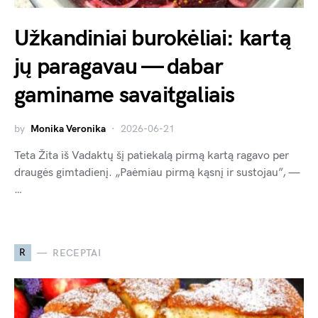
Užkandiniai burokėliai: kartą
jų paragavau — dabar
gaminame savaitgaliais
by
Monika Veronika
2026-06-21
Teta Žita iš Vadaktų šį patiekalą pirmą kartą ragavo per
draugės gimtadienį. „Paėmiau pirmą kąsnį ir sustojau”, —
…
R
RECEPTAI