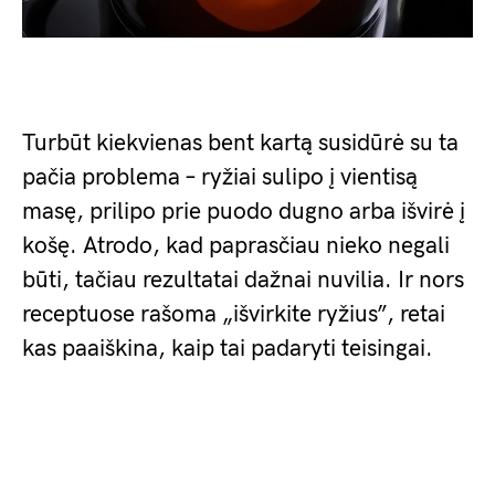
Turbūt kiekvienas bent kartą susidūrė su ta
pačia problema – ryžiai sulipo į vientisą
masę, prilipo prie puodo dugno arba išvirė į
košę. Atrodo, kad paprasčiau nieko negali
būti, tačiau rezultatai dažnai nuvilia. Ir nors
receptuose rašoma „išvirkite ryžius”, retai
kas paaiškina, kaip tai padaryti teisingai.