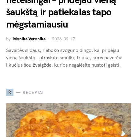
neteisingai – pridėjau vieną
šaukštą ir patiekalas tapo
mėgstamiausiu
by
Monika Veronika
2026-02-17
Savaitės slidaus, rieboko svogūno dingo, kai pridėjau
vieną šaukštą – atraskite smulkų triuką, kuris paverčia
likučius šou žvaigžde, kurios negalėsite nustoti geisti.
R
RECEPTAI