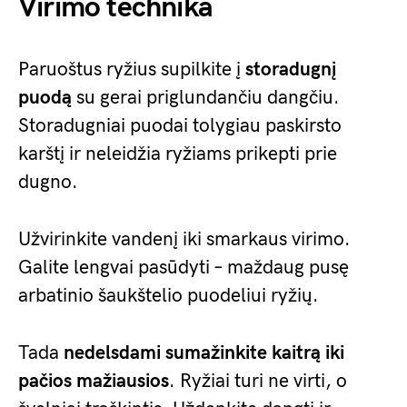
Virimo technika
Paruoštus ryžius supilkite į
storadugnį
puodą
su gerai priglundančiu dangčiu.
Storadugniai puodai tolygiau paskirsto
karštį ir neleidžia ryžiams prikepti prie
dugno.
Užvirinkite vandenį iki smarkaus virimo.
Galite lengvai pasūdyti – maždaug pusę
arbatinio šaukštelio puodeliui ryžių.
Tada
nedelsdami sumažinkite kaitrą iki
pačios mažiausios
. Ryžiai turi ne virti, o