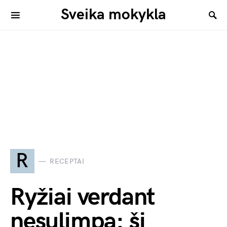
Sveika mokykla
R
RECEPTAI
Ryžiai verdant
nesulimpa: šį