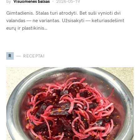
by
Visuomenės balsas
2026-05-19
Gimtadienis. Stalas turi atrodyti. Bet suši vynioti dvi
valandas — ne variantas. Užsisakyti — keturiasdešimt
eurų ir plastikinis…
R
RECEPTAI