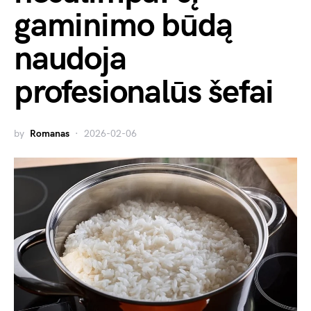
gaminimo būdą
naudoja
profesionalūs šefai
by
Romanas
2026-02-06