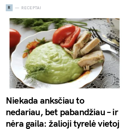
R
RECEPTAI
Niekada anksčiau to
nedariau, bet pabandžiau – ir
nėra gaila: žalioji tyrelė vietoj