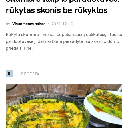
rūkytas skonis be rūkyklos
by
Visuomenės balsas
2025-12-10
Rūkyta skumbrė – vienas populiariausių delikatesų. Tačiau
parduotuvėse ji dažnai būna persūdyta, su skysčio dūmo
priedais ir ne…
R
RECEPTAI