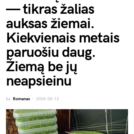
— tikras žalias
auksas žiemai.
Kiekvienais metais
paruošiu daug.
Žiemą be jų
neapsieinu
by
Romanas
2026-06-12