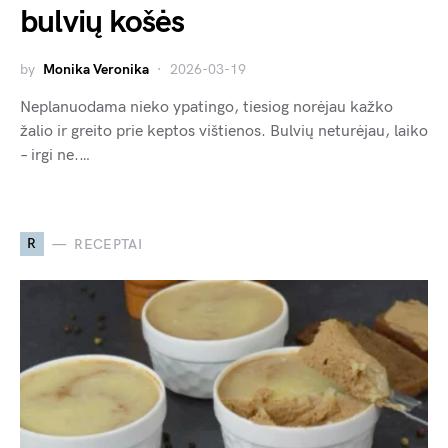
bulvių košės
by
Monika Veronika
2026-03-19
Neplanuodama nieko ypatingo, tiesiog norėjau kažko
žalio ir greito prie keptos vištienos. Bulvių neturėjau, laiko
– irgi ne.…
R
RECEPTAI