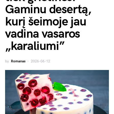
Gaminu desertą,
kurį šeimoje jau
vadina vasaros
„karaliumi”
by
Romanas
2026-06-12