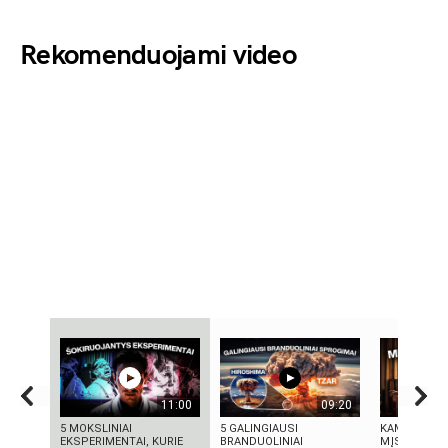
Rekomenduojami video
11:00
09:20
5 MOKSLINIAI
5 GALINGIAUSI
KAMUOLINIS
EKSPERIMENTAI, KURIE
BRANDUOLINIAI
MĮSLINGA 