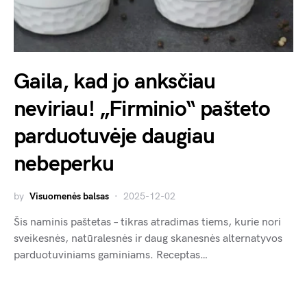
Gaila, kad jo anksčiau
neviriau! „Firminio“ pašteto
parduotuvėje daugiau
nebeperku
by
Visuomenės balsas
2025-12-02
Šis naminis paštetas – tikras atradimas tiems, kurie nori
sveikesnės, natūralesnės ir daug skanesnės alternatyvos
parduotuviniams gaminiams. Receptas…