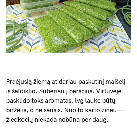
Praėjusią žiemą atidariau paskutinį maišelį
iš šaldiklio. Subėriau į barščius. Virtuvėje
pasklido toks aromatas, lyg lauke būtų
birželis, o ne sausis. Nuo to karto žinau —
žiedkočių niekada nebūna per daug.