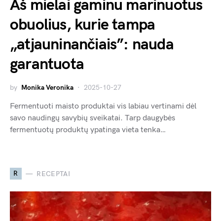
Aš mielai gaminu marinuotus
obuolius, kurie tampa
„atjauninančiais”: nauda
garantuota
by
Monika Veronika
2025-10-27
Fermentuoti maisto produktai vis labiau vertinami dėl
savo naudingų savybių sveikatai. Tarp daugybės
fermentuotų produktų ypatinga vieta tenka…
R
RECEPTAI