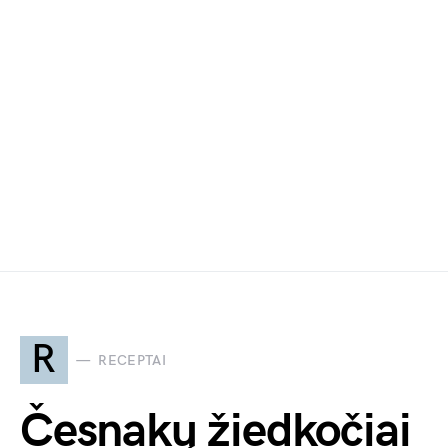
R
RECEPTAI
Česnakų žiedkočiai