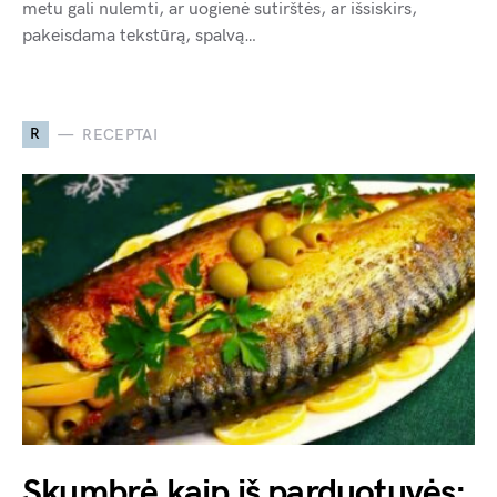
metu gali nulemti, ar uogienė sutirštės, ar išsiskirs,
pakeisdama tekstūrą, spalvą…
R
RECEPTAI
Skumbrė kaip iš parduotuvės: