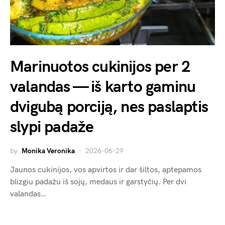
Marinuotos cukinijos per 2
valandas — iš karto gaminu
dvigubą porciją, nes paslaptis
slypi padaže
by
Monika Veronika
2026-06-29
Jaunos cukinijos, vos apvirtos ir dar šiltos, aptepamos
blizgiu padažu iš sojų, medaus ir garstyčių. Per dvi
valandas…