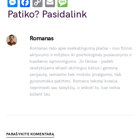
Messenger
Facebook
Copy
Email
Message
Link
Patiko? Pasidalink
Romanas
Romanas rašo apie sveikatingumą plačiai – nuo fizinio
aktyvumo ir mitybos iki psichologinės pusiausvyros ir
kasdienio sąmoningumo. Jo tikslas – padėti
skaitytojams atrasti skirtingus kelius į geresnę
savijautą, remiantis tiek mokslo įžvalgomis, tiek
gyvenimiška patirtimi. Romano tekstai kviečia
neprimesti sau taisyklių, o ieškoti to, kas veikia
būtent tau.
PARAŠYKITE KOMENTARĄ