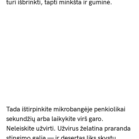
turi išbrinkti, tapti minkšta ir guminė.
Tada ištirpinkite mikrobangėje penkiolikai
sekundžių arba laikykite virš garo.
Neleiskite užvirti. Užvirus želatina praranda
stingimo galią — ir desertas liks skystu