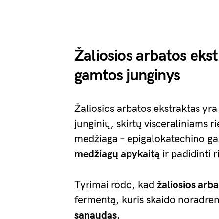
Žaliosios arbatos ekst
gamtos junginys
Žaliosios arbatos ekstraktas yra v
junginių, skirtų visceraliniams r
medžiaga – epigalokatechino g
medžiagų apykaitą
ir padidinti r
Tyrimai rodo, kad
žaliosios arb
fermentą, kuris skaido noradren
sąnaudas
.