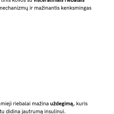
tinis kovos su
visceraliniais riebalais
 mechanizmų ir mažinantis kenksmingas
amieji riebalai mažina
uždegimą,
kuris
tu didina jautrumą insulinui.