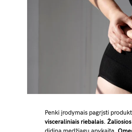
Penki įrodymais pagrįsti produk
visceraliniais riebalais
.
Žaliosios
didina medžiagų apykaitą.
Omeg