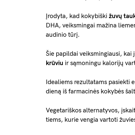
Įrodyta, kad kokybiški
žuvų tauk
DHA, veiksmingai mažina liemens
audinio tūrį.
Šie papildai veiksmingiausi, kai 
krūviu
ir sąmoningu kalorijų var
Idealiems rezultatams pasiekti
dieną iš farmacinės kokybės šalt
Vegetariškos alternatyvos, įskai
tiems, kurie vengia vartoti žuvi