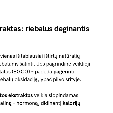
raktas: riebalus deginantis
ienas iš labiausiai ištirtų natūralių
iebalams šalinti. Jos pagrindinė veiklioji
alatas (EGCG) – padeda
pagerinti
iebalų oksidaciją, ypač pilvo srityje.
atos ekstraktas
veikia slopindamas
aliną – hormoną, didinantį
kalorijų