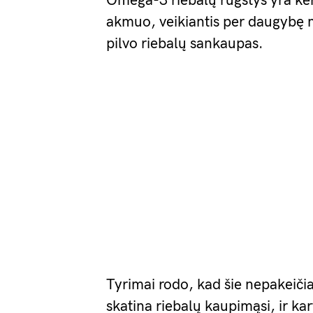
Omega-3 riebalų rūgštys yra ker
akmuo, veikiantis per daugybę
pilvo riebalų sankaupas.
Tyrimai rodo, kad šie nepakeiči
skatina riebalų kaupimąsi, ir kar