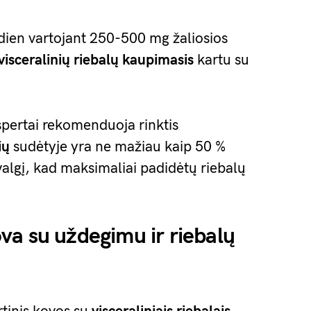
sdien vartojant 250-500 mg žaliosios
visceralinių riebalų kaupimasis
kartu su
spertai rekomenduoja rinktis
ių
sudėtyje yra ne mažiau kaip 50 %
valgį, kad maksimaliai padidėtų riebalų
a su uždegimu ir riebalų