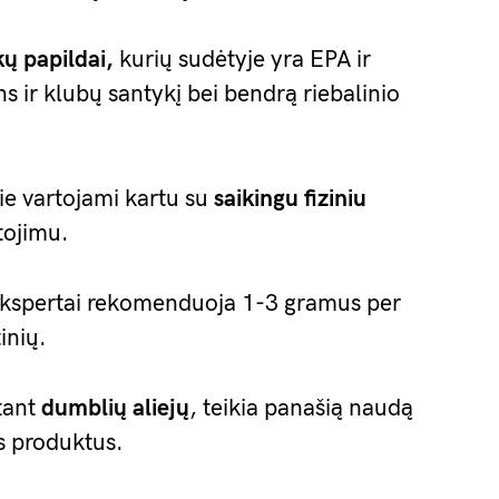
ų papildai,
kurių sudėtyje yra EPA ir
 ir klubų santykį bei bendrą riebalinio
jie vartojami kartu su
saikingu fiziniu
tojimu.
 ekspertai rekomenduoja 1-3 gramus per
inių.
tant
dumblių aliejų
, teikia panašią naudą
es produktus.