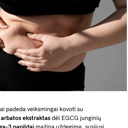
tai padeda veiksmingai kovoti su
 arbatos ekstraktas
dėl EGCG junginių
a-3 papildai
mažina uždegimą, susijusį