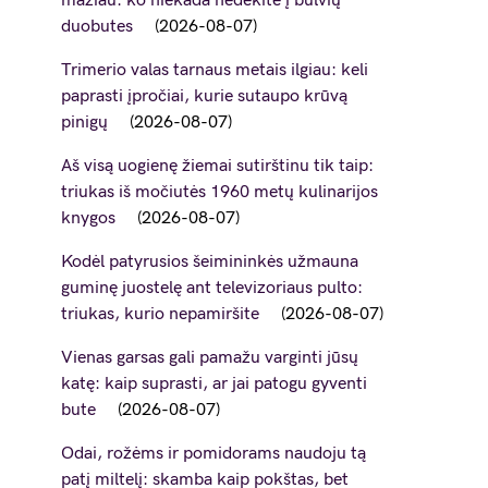
mažiau: ko niekada nedėkite į bulvių
duobutes
2026-08-07
Trimerio valas tarnaus metais ilgiau: keli
paprasti įpročiai, kurie sutaupo krūvą
pinigų
2026-08-07
Aš visą uogienę žiemai sutirštinu tik taip:
triukas iš močiutės 1960 metų kulinarijos
knygos
2026-08-07
Kodėl patyrusios šeimininkės užmauna
guminę juostelę ant televizoriaus pulto:
triukas, kurio nepamiršite
2026-08-07
Vienas garsas gali pamažu varginti jūsų
katę: kaip suprasti, ar jai patogu gyventi
bute
2026-08-07
Odai, rožėms ir pomidorams naudoju tą
patį miltelį: skamba kaip pokštas, bet