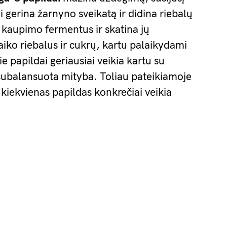
i gerina žarnyno sveikatą ir didina riebalų
 kaupimo fermentus ir skatina jų
aiko riebalus ir cukrų, kartu palaikydami
e papildai geriausiai veikia kartu su
ir subalansuota mityba. Toliau pateikiamoje
kiekvienas papildas konkrečiai veikia