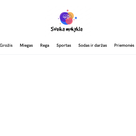
Grožis
Miegas
Rega
Sportas
Sodas ir daržas
Priemonės