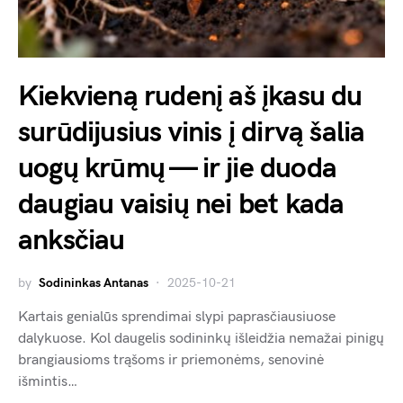
Kiekvieną rudenį aš įkasu du
surūdijusius vinis į dirvą šalia
uogų krūmų — ir jie duoda
daugiau vaisių nei bet kada
anksčiau
by
Sodininkas Antanas
2025-10-21
Kartais genialūs sprendimai slypi paprasčiausiuose
dalykuose. Kol daugelis sodininkų išleidžia nemažai pinigų
brangiausioms trąšoms ir priemonėms, senovinė
išmintis…