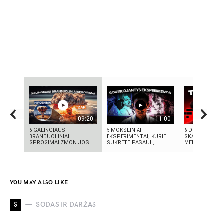
09:20
11:00
5 GALINGIAUSI
5 MOKSLINIAI
6 DIDŽIAUSI
BRANDUOLINIAI
EKSPERIMENTAI, KURIE
SKANDALAI:
SPROGIMAI ŽMONIJOS...
SUKRĖTĖ PASAULĮ
MELAI IR MIL
YOU MAY ALSO LIKE
S
SODAS IR DARŽAS