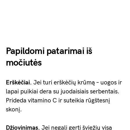
Papildomi patarimai iš
močiutės
Erškėčiai.
Jei turi erškėčių krūmą – uogos ir
lapai puikiai dera su juodaisiais serbentais.
Prideda vitamino C ir suteikia rūgštesnį
skonį.
Džiovinimas.
Jei negali gerti šviežių visą