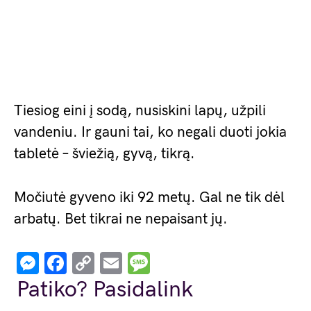
Tiesiog eini į sodą, nusiskini lapų, užpili
vandeniu. Ir gauni tai, ko negali duoti jokia
tabletė – šviežią, gyvą, tikrą.
Močiutė gyveno iki 92 metų. Gal ne tik dėl
arbatų. Bet tikrai ne nepaisant jų.
Messenger
Facebook
Copy
Email
Message
Link
Patiko? Pasidalink