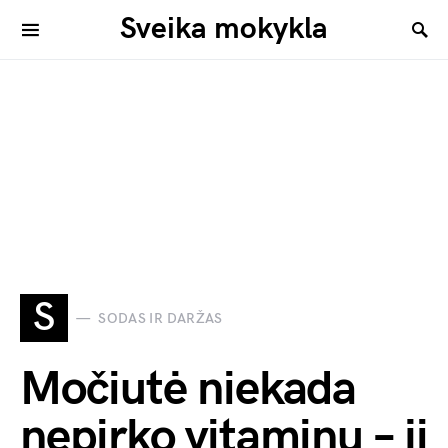
Sveika mokykla
S
SODAS IR DARŽAS
Močiutė niekada
nepirko vitaminų – ji