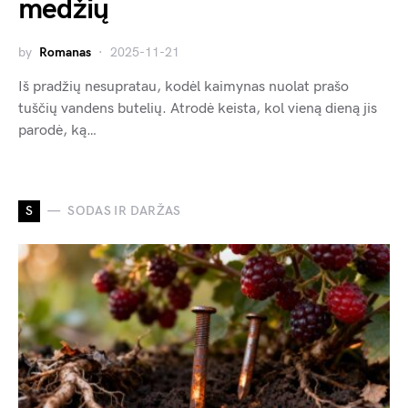
medžių
by
Romanas
2025-11-21
Iš pradžių nesupratau, kodėl kaimynas nuolat prašo
tuščių vandens butelių. Atrodė keista, kol vieną dieną jis
parodė, ką…
S
SODAS IR DARŽAS