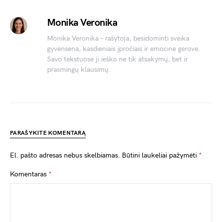
Monika Veronika
Monika Veronika – rašytoja, besidominti sveika
gyvensena, kasdieniais įpročiais ir emocine gerove.
Savo tekstuose ji ieško ne tik atsakymų, bet ir
prasmingų klausimų.
PARAŠYKITE KOMENTARĄ
El. pašto adresas nebus skelbiamas.
Būtini laukeliai pažymėti
*
Komentaras
*