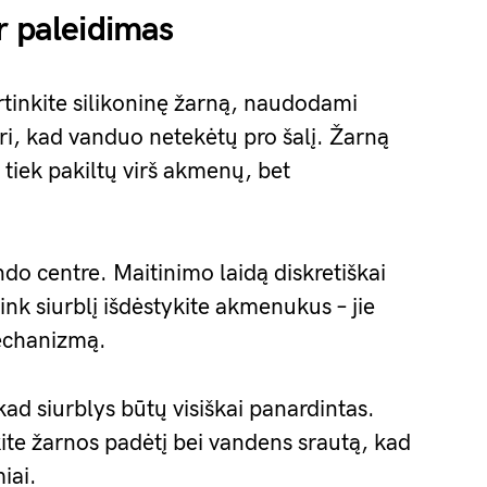
r paleidimas
irtinkite silikoninę žarną, naudodami
ari, kad vanduo netekėtų pro šalį. Žarną
k tiek pakiltų virš akmenų, bet
ndo centre. Maitinimo laidą diskretiškai
ink siurblį išdėstykite akmenukus – jie
mechanizmą.
kad siurblys būtų visiškai panardintas.
kite žarnos padėtį bei vandens srautą, kad
iai.