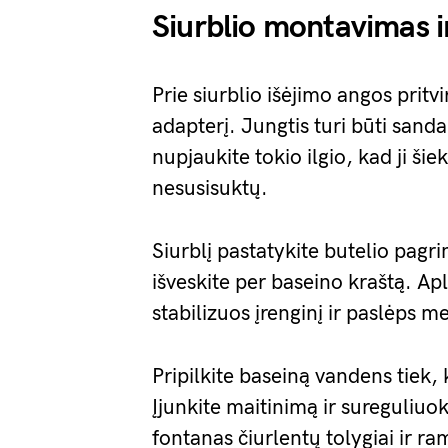
Siurblio montavimas i
Prie siurblio išėjimo angos pritv
adapterį. Jungtis turi būti sand
nupjaukite tokio ilgio, kad ji šie
nesusisuktų.
Siurblį pastatykite butelio pagri
išveskite per baseino kraštą. Apl
stabilizuos įrenginį ir paslėps 
Pripilkite baseiną vandens tiek, 
Įjunkite maitinimą ir sureguliuo
fontanas čiurlentų tolygiai ir ram