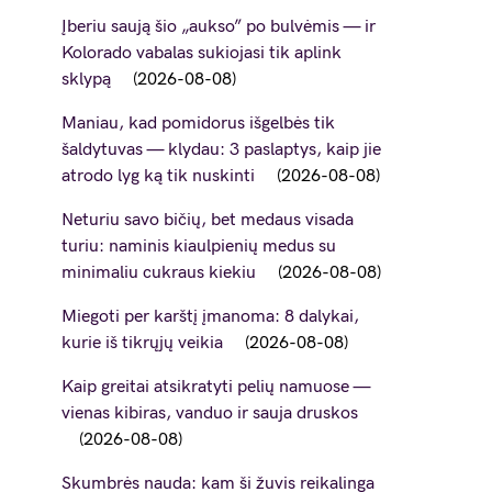
Įberiu saują šio „aukso” po bulvėmis — ir
Kolorado vabalas sukiojasi tik aplink
sklypą
2026-08-08
Maniau, kad pomidorus išgelbės tik
šaldytuvas — klydau: 3 paslaptys, kaip jie
atrodo lyg ką tik nuskinti
2026-08-08
Neturiu savo bičių, bet medaus visada
turiu: naminis kiaulpienių medus su
minimaliu cukraus kiekiu
2026-08-08
Miegoti per karštį įmanoma: 8 dalykai,
kurie iš tikrųjų veikia
2026-08-08
Kaip greitai atsikratyti pelių namuose —
vienas kibiras, vanduo ir sauja druskos
2026-08-08
Skumbrės nauda: kam ši žuvis reikalinga