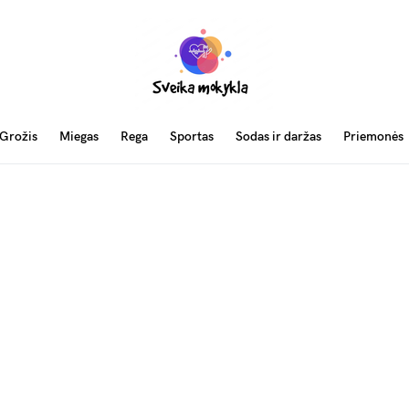
Grožis
Miegas
Rega
Sportas
Sodas ir daržas
Priemonės