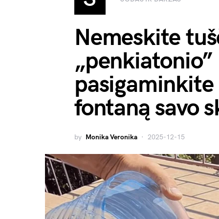
Nemeskite tušč
„penkiatonio” 
pasigaminkite
fontaną savo s
by
Monika Veronika
2025-12-15