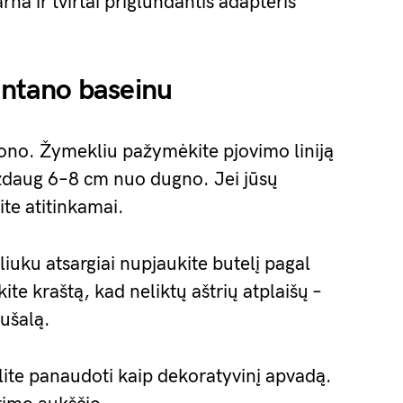
rna ir tvirtai priglundantis adapteris
fontano baseinu
ono. Žymekliu pažymėkite pjovimo liniją
aždaug 6–8 cm nuo dugno. Jei jūsų
ite atitinkamai.
iliuku atsargiai nupjaukite butelį pagal
ite kraštą, kad neliktų aštrių atplaišų –
mušalą.
galite panaudoti kaip dekoratyvinį apvadą.