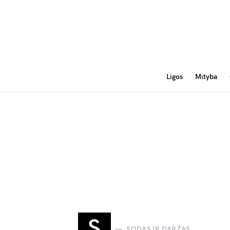
Ligos
Mityba
S
SODAS IR DARŽAS