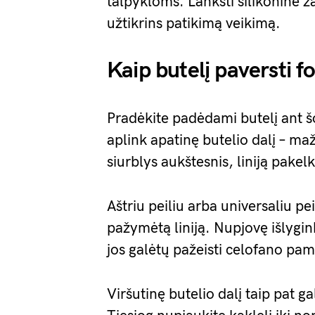
talpykloms. Lanksti silikoninė ža
užtikrins patikimą veikimą.
Kaip butelį paversti 
Pradėkite padėdami butelį ant š
aplink apatinę butelio dalį – m
siurblys aukštesnis, liniją pakelk
Aštriu peiliu arba universaliu pe
pažymėtą liniją. Nupjovę išlygink
jos galėtų pažeisti celofano pa
Viršutinę butelio dalį taip pat 