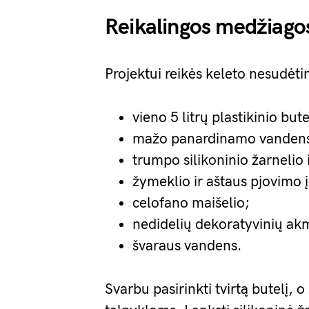
Reikalingos medžiagos 
Projektui reikės keleto nesudėt
vieno 5 litrų plastikinio bute
mažo panardinamo vandens s
trumpo silikoninio žarnelio 
žymeklio ir aštaus pjovimo 
celofano maišelio;
nedidelių dekoratyvinių a
švaraus vandens.
Svarbu pasirinkti tvirtą butelį, 