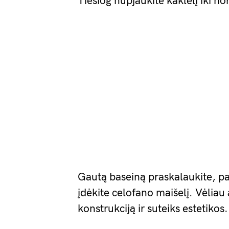
Tiesiog nupjaukite kaklelį iki n
Gautą baseiną praskalaukite, pati
įdėkite celofano maišelį. Vėliau
konstrukciją ir suteiks estetikos.