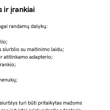
ir įrankiai
ingai randamų dalykų:
lio;
iurblio su maitinimo laidu;
ir atitinkamo adapterio;
įrankio;
kmenukų;
o siurblys turi būti pritaikytas mažoms