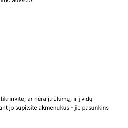
orimo aukščio.
krinkite, ar nėra įtrūkimų, ir į vidų
 ant jo supilsite akmenukus – jie pasunkins