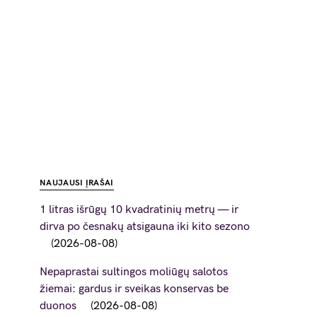
NAUJAUSI ĮRAŠAI
1 litras išrūgų 10 kvadratinių metrų — ir
dirva po česnakų atsigauna iki kito sezono
2026-08-08
Nepaprastai sultingos moliūgų salotos
žiemai: gardus ir sveikas konservas be
duonos
2026-08-08