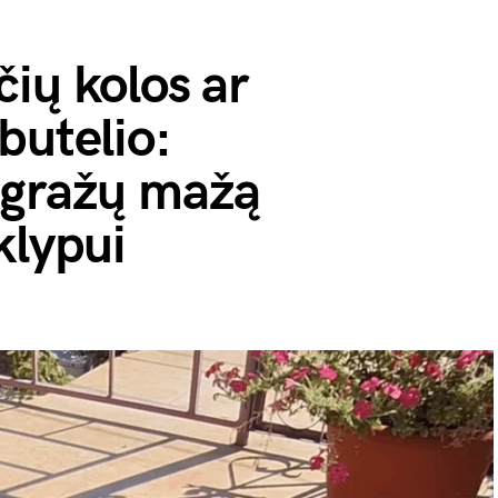
ių kolos ar
butelio:
 gražų mažą
klypui