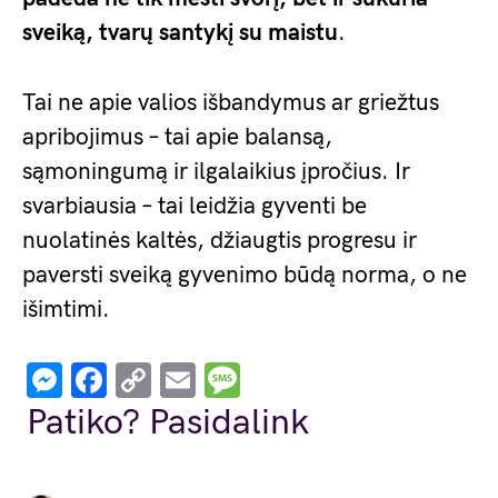
sveiką, tvarų santykį su maistu
.
Tai ne apie valios išbandymus ar griežtus
apribojimus – tai apie balansą,
sąmoningumą ir ilgalaikius įpročius. Ir
svarbiausia – tai leidžia gyventi be
nuolatinės kaltės, džiaugtis progresu ir
paversti sveiką gyvenimo būdą norma, o ne
išimtimi.
Messenger
Facebook
Copy
Email
Message
Link
Patiko? Pasidalink