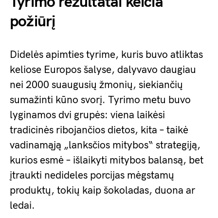
Tyrimo rezultatai keičia
požiūrį
Didelės apimties tyrime, kuris buvo atliktas
keliose Europos šalyse, dalyvavo daugiau
nei 2000 suaugusių žmonių, siekiančių
sumažinti kūno svorį. Tyrimo metu buvo
lyginamos dvi grupės: viena laikėsi
tradicinės ribojančios dietos, kita – taikė
vadinamąją „lanksčios mitybos“ strategiją,
kurios esmė – išlaikyti mitybos balansą, bet
įtraukti nedideles porcijas mėgstamų
produktų, tokių kaip šokoladas, duona ar
ledai.