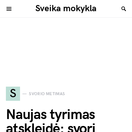
Sveika mokykla
S
SVORIO METIMAS
Naujas tyrimas
atskleidė: svorį