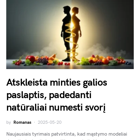
Atskleista minties galios
paslaptis, padedanti
natūraliai numesti svorį
by
Romanas
2025-05-20
Naujausiais tyrimais patvirtinta, kad mąstymo modeliai