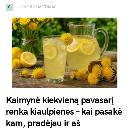
S
SVORIO METIMAS
Kaimynė kiekvieną pavasarį
renka kiaulpienes – kai pasakė
kam, pradėjau ir aš