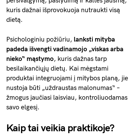
persivalgymą, paslydimą ir kaltės jausmą,
kuris dažnai išprovokuoja nutraukti visą
dietą.
Psichologiniu požiūriu,
lanksti mityba
padeda išvengti vadinamojo „viskas arba
nieko“ mąstymo
, kuris dažnas tarp
besilaikančiųjų dietų. Kai mėgstami
produktai integruojami į mitybos planą, jie
nustoja būti „uždraustas malonumas“ –
žmogus jaučiasi laisviau, kontroliuodamas
savo elgesį.
Kaip tai veikia praktikoje?