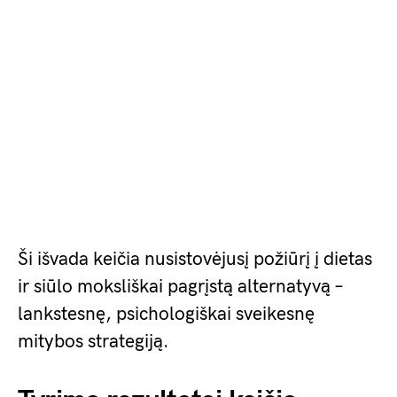
Ši išvada keičia nusistovėjusį požiūrį į dietas
ir siūlo moksliškai pagrįstą alternatyvą –
lankstesnę, psichologiškai sveikesnę
mitybos strategiją.