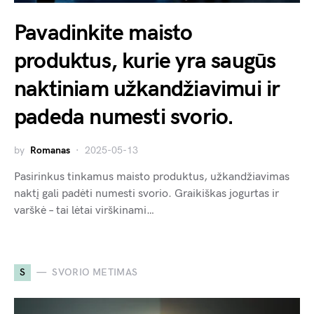
Pavadinkite maisto
produktus, kurie yra saugūs
naktiniam užkandžiavimui ir
padeda numesti svorio.
by
Romanas
2025-05-13
Pasirinkus tinkamus maisto produktus, užkandžiavimas
naktį gali padėti numesti svorio. Graikiškas jogurtas ir
varškė – tai lėtai virškinami…
S
SVORIO METIMAS