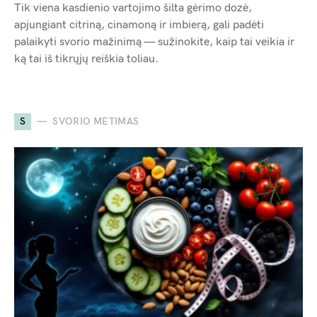
Tik viena kasdienio vartojimo šilta gėrimo dozė,
apjungiant citriną, cinamoną ir imbierą, gali padėti
palaikyti svorio mažinimą — sužinokite, kaip tai veikia ir
ką tai iš tikrųjų reiškia toliau.
S
SVORIO METIMAS