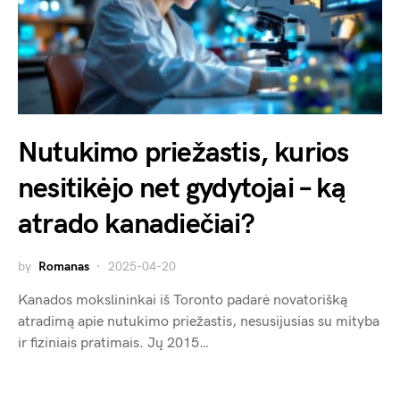
Nutukimo priežastis, kurios
nesitikėjo net gydytojai – ką
atrado kanadiečiai?
by
Romanas
2025-04-20
Kanados mokslininkai iš Toronto padarė novatorišką
atradimą apie nutukimo priežastis, nesusijusias su mityba
ir fiziniais pratimais. Jų 2015…