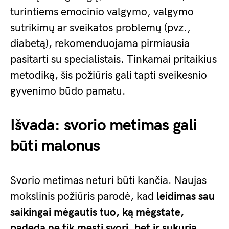
turintiems emocinio valgymo, valgymo
sutrikimų ar sveikatos problemų (pvz.,
diabetą), rekomenduojama pirmiausia
pasitarti su specialistais. Tinkamai pritaikius
metodiką, šis požiūris gali tapti sveikesnio
gyvenimo būdo pamatu.
Išvada: svorio metimas gali
būti malonus
Svorio metimas neturi būti kančia. Naujas
mokslinis požiūris parodė, kad
leidimas sau
saikingai mėgautis tuo, ką mėgstate,
padeda ne tik mesti svorį, bet ir sukuria