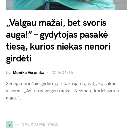
„Valgau mažai, bet svoris
auga!” – gydytojas pasakė
tiesą, kurios niekas nenori
girdėti
by
Monika Veronika
2026-04-16
Sėdėjau priešais gydytoją ir kartojau tą patį, ką sakau
visiems: „Aš tikrai valgau mažai. Nežinau, kodėl svoris
auga.”…
S
SVORIO METIMAS