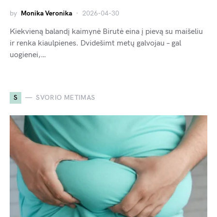
by
Monika Veronika
2026-04-30
Kiekvieną balandį kaimynė Birutė eina į pievą su maišeliu
ir renka kiaulpienes. Dvidešimt metų galvojau – gal
uogienei,…
S
SVORIO METIMAS