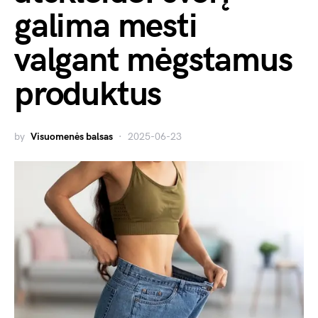
galima mesti
valgant mėgstamus
produktus
by
Visuomenės balsas
2025-06-23