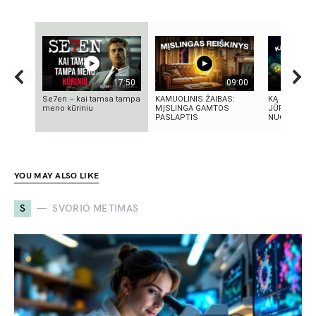
17:50
09:00
Se7en – kai tamsa tampa
KAMUOLINIS ŽAIBAS:
KĄ SLEPIA B
meno kūriniu
MĮSLINGA GAMTOS
JŪRA? 5
PASLAPTIS
NUGRIMZDUS
YOU MAY ALSO LIKE
S
SVORIO METIMAS