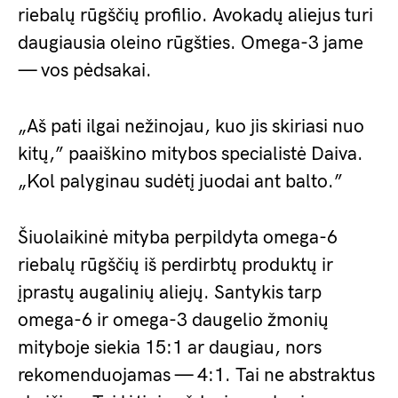
riebalų rūgščių profilio. Avokadų aliejus turi
daugiausia oleino rūgšties. Omega-3 jame
— vos pėdsakai.
„Aš pati ilgai nežinojau, kuo jis skiriasi nuo
kitų,” paaiškino mitybos specialistė Daiva.
„Kol palyginau sudėtį juodai ant balto.”
Šiuolaikinė mityba perpildyta omega-6
riebalų rūgščių iš perdirbtų produktų ir
įprastų augalinių aliejų. Santykis tarp
omega-6 ir omega-3 daugelio žmonių
mityboje siekia 15:1 ar daugiau, nors
rekomenduojamas — 4:1. Tai ne abstraktus