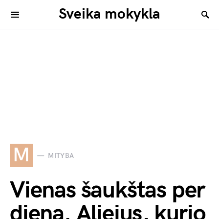
Sveika mokykla
M
MITYBA
Vienas šaukštas per
dieną. Aliejus, kurio