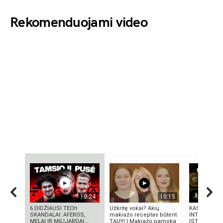
Rekomenduojami video
10:24
10:15
6 DIDŽIAUSI TECH
Užkritę vokai? Akių
KAS SUKŪRĖ
SKANDALAI: AFEROS,
makiažo receptas būtent
INTELEKTĄ?
MELAI IR MILIJARDAI...
TAU!!! | Makiažo pamoka
ISTORIJA IR 