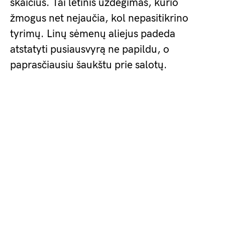
skaičius. Tai lėtinis uždegimas, kurio
žmogus net nejaučia, kol nepasitikrino
tyrimų. Linų sėmenų aliejus padeda
atstatyti pusiausvyrą ne papildu, o
paprasčiausiu šaukštu prie salotų.