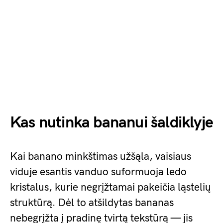
Kas nutinka bananui šaldiklyje
Kai banano minkštimas užšąla, vaisiaus
viduje esantis vanduo suformuoja ledo
kristalus, kurie negrįžtamai pakeičia ląstelių
struktūrą. Dėl to atšildytas bananas
nebegrįžta į pradinę tvirtą tekstūrą — jis