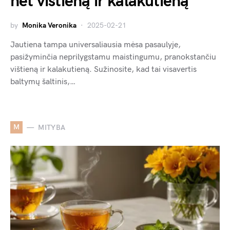
net vištieną ir kalakutieną
by
Monika Veronika
2025-02-21
Jautiena tampa universaliausia mėsa pasaulyje,
pasižyminčia neprilygstamu maistingumu, pranokstančiu
vištieną ir kalakutieną. Sužinosite, kad tai visavertis
baltymų šaltinis,…
M
MITYBA