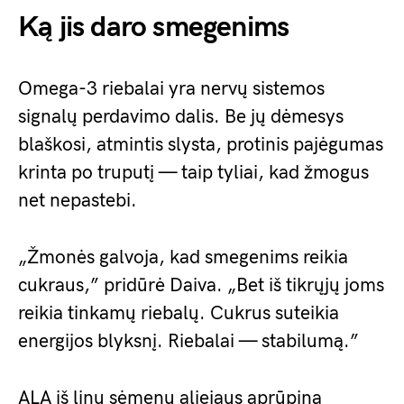
Ką jis daro smegenims
Omega-3 riebalai yra nervų sistemos
signalų perdavimo dalis. Be jų dėmesys
blaškosi, atmintis slysta, protinis pajėgumas
krinta po truputį — taip tyliai, kad žmogus
net nepastebi.
„Žmonės galvoja, kad smegenims reikia
cukraus,” pridūrė Daiva. „Bet iš tikrųjų joms
reikia tinkamų riebalų. Cukrus suteikia
energijos blyksnį. Riebalai — stabilumą.”
ALA iš linų sėmenų aliejaus aprūpina