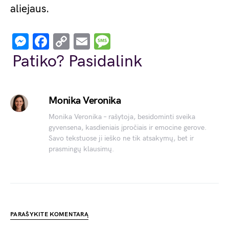
aliejaus.
Messenger
Facebook
Copy
Email
Message
Link
Patiko? Pasidalink
Monika Veronika
Monika Veronika – rašytoja, besidominti sveika
gyvensena, kasdieniais įpročiais ir emocine gerove.
Savo tekstuose ji ieško ne tik atsakymų, bet ir
prasmingų klausimų.
PARAŠYKITE KOMENTARĄ