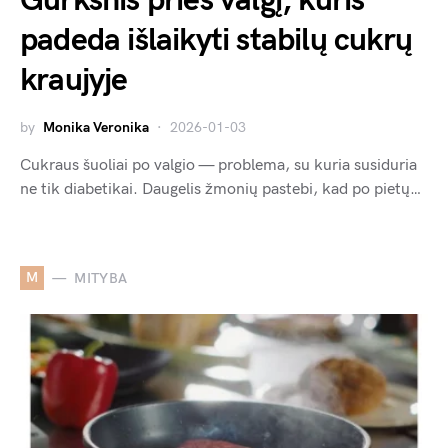
Gurkšnis prieš valgį, kuris
padeda išlaikyti stabilų cukrų
kraujyje
by
Monika Veronika
2026-01-03
Cukraus šuoliai po valgio — problema, su kuria susiduria
ne tik diabetikai. Daugelis žmonių pastebi, kad po pietų…
M
MITYBA