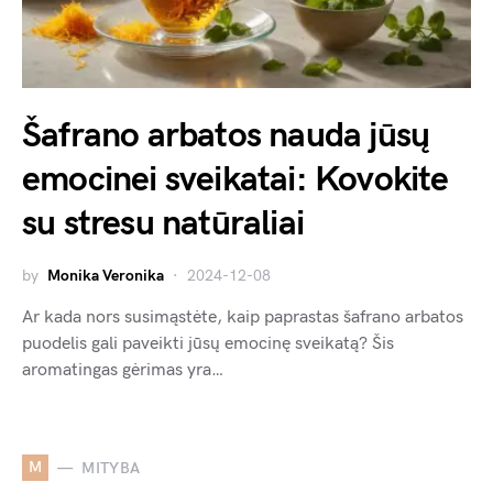
Šafrano arbatos nauda jūsų
emocinei sveikatai: Kovokite
su stresu natūraliai
by
Monika Veronika
2024-12-08
Ar kada nors susimąstėte, kaip paprastas šafrano arbatos
puodelis gali paveikti jūsų emocinę sveikatą? Šis
aromatingas gėrimas yra…
M
MITYBA