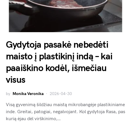
Gydytoja pasakė nebedėti
maisto į plastikinį indą – kai
paaiškino kodėl, išmečiau
visus
by
Monika Veronika
2026-04-30
Visą gyvenimą šildžiau maistą mikrobangėje plastikiniame
inde. Greitai, patogiai, negalvojant. Kol gydytoja Rasa, pas
kurią ėjau dėl virškinimo,…