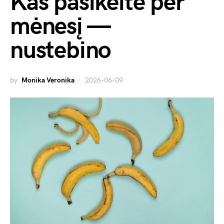
Kas pasikeitė per
mėnesį —
nustebino
by
Monika Veronika
2026-06-09