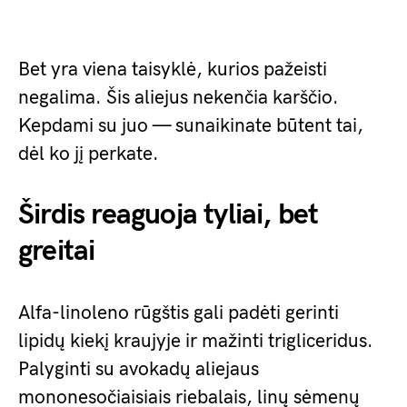
Bet yra viena taisyklė, kurios pažeisti
negalima. Šis aliejus nekenčia karščio.
Kepdami su juo — sunaikinate būtent tai,
dėl ko jį perkate.
Širdis reaguoja tyliai, bet
greitai
Alfa-linoleno rūgštis gali padėti gerinti
lipidų kiekį kraujyje ir mažinti trigliceridus.
Palyginti su avokadų aliejaus
mononesočiaisiais riebalais, linų sėmenų