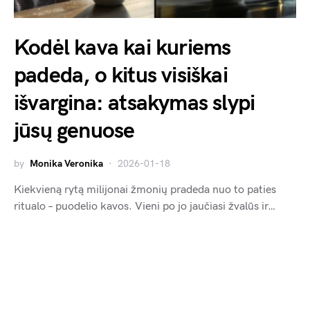
Kodėl kava kai kuriems
padeda, o kitus visiškai
išvargina: atsakymas slypi
jūsų genuose
by
Monika Veronika
2026-01-18
Kiekvieną rytą milijonai žmonių pradeda nuo to paties
ritualo – puodelio kavos. Vieni po jo jaučiasi žvalūs ir…