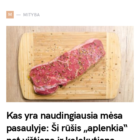
M
MITYBA
Kas yra naudingiausia mėsa
pasaulyje: Ši rūšis „aplenkia“