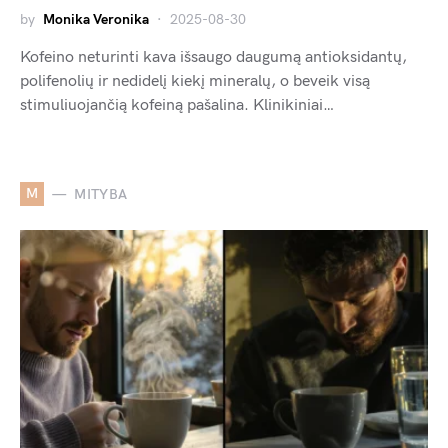
by
Monika Veronika
2025-08-30
Kofeino neturinti kava išsaugo daugumą antioksidantų,
polifenolių ir nedidelį kiekį mineralų, o beveik visą
stimuliuojančią kofeiną pašalina. Klinikiniai…
M
MITYBA