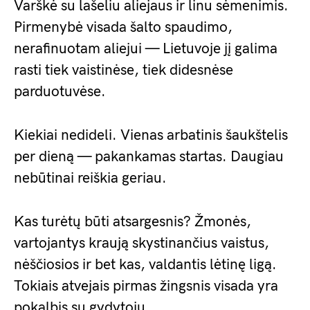
Varškė su lašeliu aliejaus ir linu sėmenimis.
Pirmenybė visada šalto spaudimo,
nerafinuotam aliejui — Lietuvoje jį galima
rasti tiek vaistinėse, tiek didesnėse
parduotuvėse.
Kiekiai nedideli. Vienas arbatinis šaukštelis
per dieną — pakankamas startas. Daugiau
nebūtinai reiškia geriau.
Kas turėtų būti atsargesnis? Žmonės,
vartojantys kraują skystinančius vaistus,
nėščiosios ir bet kas, valdantis lėtinę ligą.
Tokiais atvejais pirmas žingsnis visada yra
pokalbis su gydytoju.