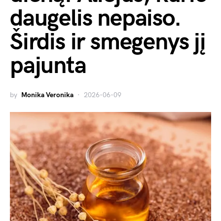
daugelis nepaiso.
Širdis ir smegenys jį
pajunta
by
Monika Veronika
2026-06-09