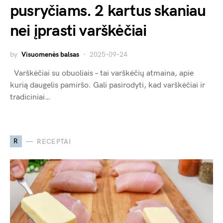
pusryčiams. 2 kartus skaniau
nei įprasti varškėčiai
by
Visuomenės balsas
2025-09-24
Varškėčiai su obuoliais – tai varškėčių atmaina, apie
kurią daugelis pamiršo. Gali pasirodyti, kad varškėčiai ir
tradiciniai…
R
RECEPTAI