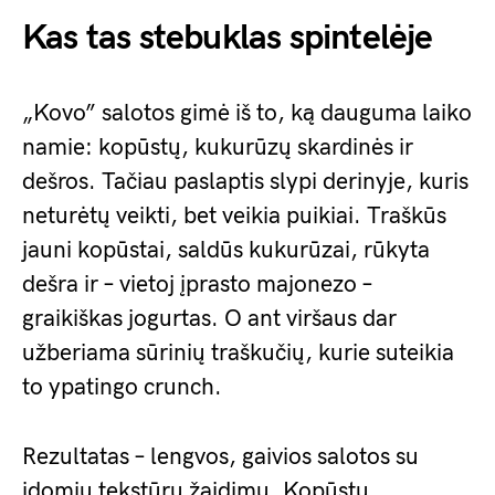
Kas tas stebuklas spintelėje
„Kovo” salotos gimė iš to, ką dauguma laiko
namie: kopūstų, kukurūzų skardinės ir
dešros. Tačiau paslaptis slypi derinyje, kuris
neturėtų veikti, bet veikia puikiai. Traškūs
jauni kopūstai, saldūs kukurūzai, rūkyta
dešra ir – vietoj įprasto majonezo –
graikiškas jogurtas. O ant viršaus dar
užberiama sūrinių traškučių, kurie suteikia
to ypatingo crunch.
Rezultatas – lengvos, gaivios salotos su
įdomiu tekstūrų žaidimu. Kopūstų