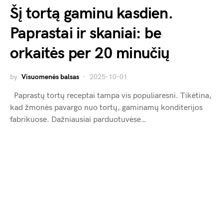
Šį tortą gaminu kasdien.
Paprastai ir skaniai: be
orkaitės per 20 minučių
by
Visuomenės balsas
2025-10-01
Paprastų tortų receptai tampa vis populiaresni. Tikėtina,
kad žmonės pavargo nuo tortų, gaminamų konditerijos
fabrikuose. Dažniausiai parduotuvėse…