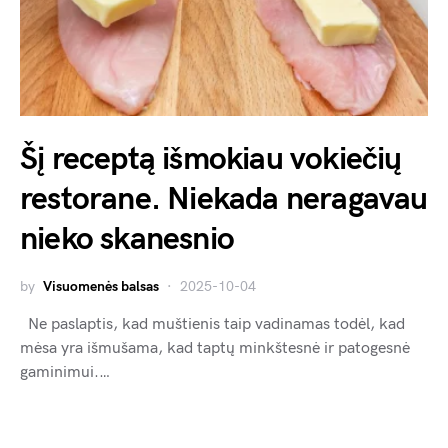
Šį receptą išmokiau vokiečių
restorane. Niekada neragavau
nieko skanesnio
by
Visuomenės balsas
2025-10-04
Ne paslaptis, kad muštienis taip vadinamas todėl, kad
mėsa yra išmušama, kad taptų minkštesnė ir patogesnė
gaminimui.…