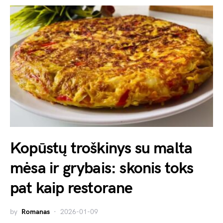
Kopūstų troškinys su malta
mėsa ir grybais: skonis toks
pat kaip restorane
by
Romanas
2026-01-09