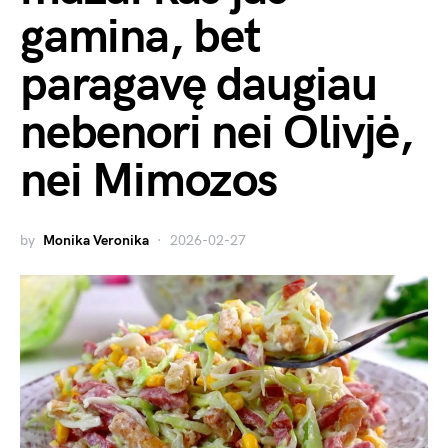
gamina, bet
paragavę daugiau
nebenori nei Olivjė,
nei Mimozos
by
Monika Veronika
2026-02-27