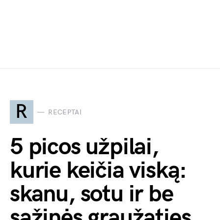
R
RECEPTAI
5 picos užpilai,
kurie keičia viską:
skanu, sotu ir be
sąžinės graužaties