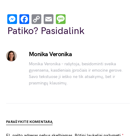
Messenger
Facebook
Copy
Email
Message
Link
Patiko? Pasidalink
Monika Veronika
Monika Veronika – rašytoja, besidominti sveika
gyvensena, kasdieniais įpročiais ir emocine gerove.
Savo tekstuose ji ieško ne tik atsakymų, bet ir
prasmingų klausimų.
PARAŠYKITE KOMENTARĄ
El. pašto adresas nebus skelbiamas.
Būtini laukeliai pažymėti
*