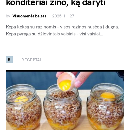
konditeriai žino, ką daryti
by
Visuomenės balsas
2025-11-27
Kepa keksą su razinomis – visos razinos nusėda į dugną.
Kepa pyragą su džiovintais vaisiais – visi vaisiai…
R
RECEPTAI