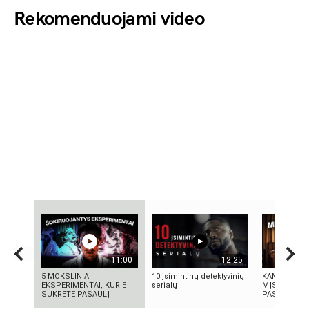
Rekomenduojami video
11:00
12:25
5 MOKSLINIAI
10 įsimintinų detektyvinių
KAMUOLINIS
EKSPERIMENTAI, KURIE
serialų
MĮSLINGA 
SUKRĖTĖ PASAULĮ
PASLAPTIS