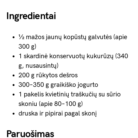
Ingredientai
½ mažos jaunų kopūstų galvutės (apie
300 g)
1 skardinė konservuotų kukurūzų (340
g, nusausintų)
200 g rūkytos dešros
300–350 g graikiško jogurto
1 pakelis kvietinių traškučių su sūrio
skoniu (apie 80–100 g)
druska ir pipirai pagal skonį
Paruošimas