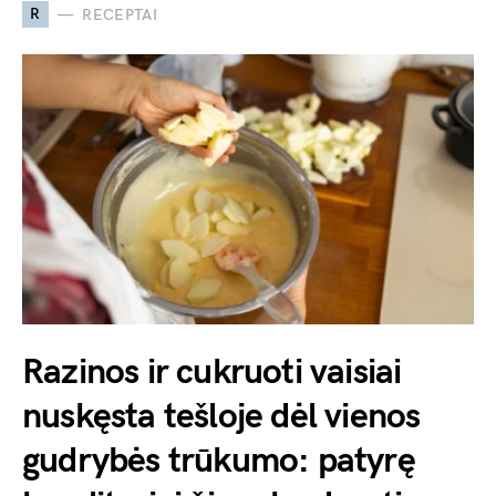
R
RECEPTAI
Razinos ir cukruoti vaisiai
nuskęsta tešloje dėl vienos
gudrybės trūkumo: patyrę