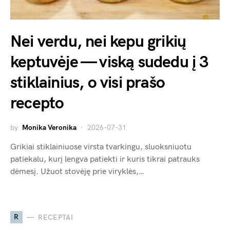
Nei verdu, nei kepu grikių
keptuvėje — viską sudedu į 3
stiklainius, o visi prašo
recepto
by
Monika Veronika
2026-07-31
Grikiai stiklainiuose virsta tvarkingu, sluoksniuotu
patiekalu, kurį lengva patiekti ir kuris tikrai patrauks
dėmesį. Užuot stovėję prie viryklės,…
R
RECEPTAI