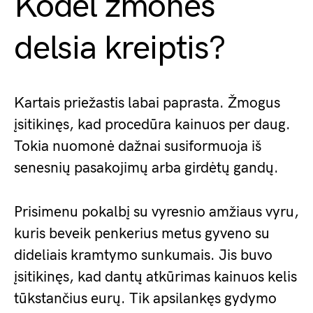
Kodėl žmonės
delsia kreiptis?
Kartais priežastis labai paprasta. Žmogus
įsitikinęs, kad procedūra kainuos per daug.
Tokia nuomonė dažnai susiformuoja iš
senesnių pasakojimų arba girdėtų gandų.
Prisimenu pokalbį su vyresnio amžiaus vyru,
kuris beveik penkerius metus gyveno su
dideliais kramtymo sunkumais. Jis buvo
įsitikinęs, kad dantų atkūrimas kainuos kelis
tūkstančius eurų. Tik apsilankęs gydymo