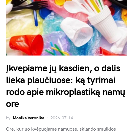
Įkvepiame jų kasdien, o dalis
lieka plaučiuose: ką tyrimai
rodo apie mikroplastiką namų
ore
by
Monika Veronika
2026-07-14
Ore, kuriuo kvėpuojame namuose, sklando smulkios