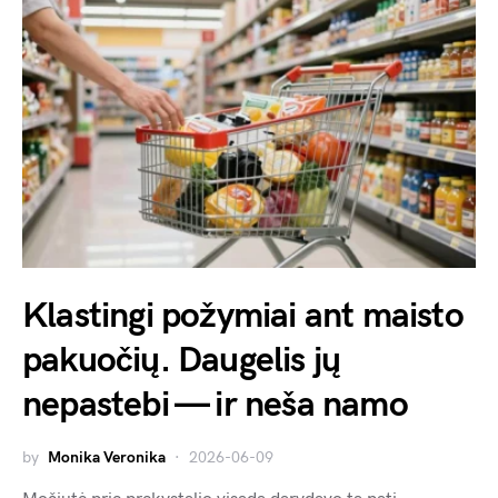
Klastingi požymiai ant maisto
pakuočių. Daugelis jų
nepastebi — ir neša namo
by
Monika Veronika
2026-06-09