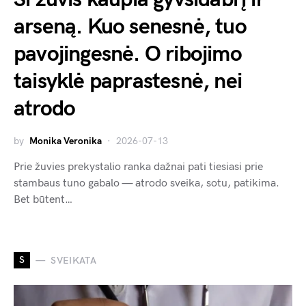
arseną. Kuo senesnė, tuo
pavojingesnė. O ribojimo
taisyklė paprastesnė, nei
atrodo
by
Monika Veronika
2026-07-13
Prie žuvies prekystalio ranka dažnai pati tiesiasi prie
stambaus tuno gabalo — atrodo sveika, sotu, patikima.
Bet būtent…
S
SVEIKATA