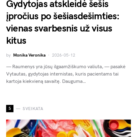
Gydytojas atskleidė šešis
įpročius po šešiasdešimties:
vienas svarbesnis už visus
kitus
by
Monika Veronika
2026-05-12
— Raumenys yra jūsų ilgaamžiškumo valiuta, — pasakė
Vytautas, gydytojas internistas, kuris pacientams tai
kartoja kiekvieną savaitę. Dauguma…
S
SVEIKATA