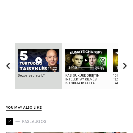
11:22
07:18
Bezos secrets LT
KAS SUKŪRĖ DIRBTINĮ
10 FILMUOS
INTELEKTĄ? KILMĖS
TECHNOLOGI
ISTORIJA IR FAKTAI
TAPO REALY
YOU MAY ALSO LIKE
P
PASLAUGOS