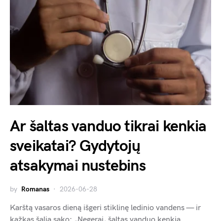
Ar šaltas vanduo tikrai kenkia
sveikatai? Gydytojų
atsakymai nustebins
by
Romanas
2026-06-28
Karštą vasaros dieną išgeri stiklinę ledinio vandens — ir
kažkas šalia sako: „Negerai, šaltas vanduo kenkia