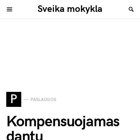
Sveika mokykla
P
PASLAUGOS
Kompensuojamas
dantų