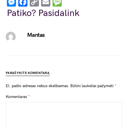
Messenger
Facebook
Copy
Email
Message
Link
Patiko? Pasidalink
Mantas
PARAŠYKITE KOMENTARĄ
El. pašto adresas nebus skelbiamas.
Būtini laukeliai pažymėti
*
Komentaras
*