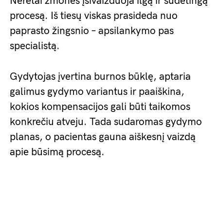
Neretai žmonės įsivaizduoja ilgą ir sudėtingą
procesą. Iš tiesų viskas prasideda nuo
paprasto žingsnio – apsilankymo pas
specialistą.
Gydytojas įvertina burnos būklę, aptaria
galimus gydymo variantus ir paaiškina,
kokios kompensacijos gali būti taikomos
konkrečiu atveju. Tada sudaromas gydymo
planas, o pacientas gauna aiškesnį vaizdą
apie būsimą procesą.