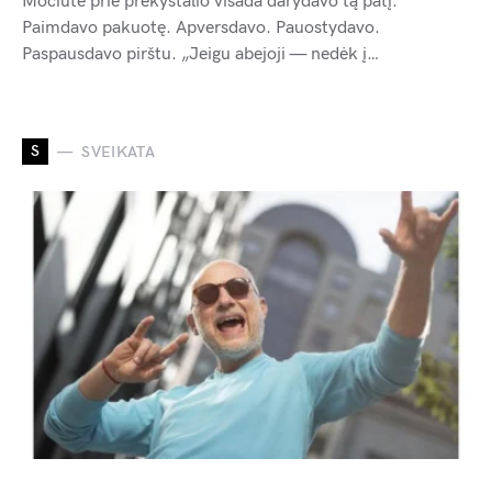
Močiutė prie prekystalio visada darydavo tą patį.
Paimdavo pakuotę. Apversdavo. Pauostydavo.
Paspausdavo pirštu. „Jeigu abejoji — nedėk į…
S
SVEIKATA