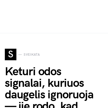
S
SVEIKATA
Keturi odos
signalai, kuriuos
daugelis ignoruoja
— jie rodo, kad