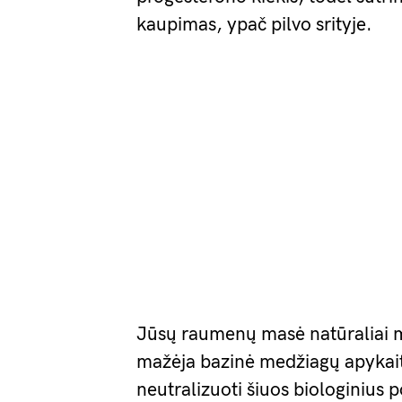
kaupimas, ypač pilvo srityje.
Jūsų raumenų masė natūraliai m
mažėja bazinė medžiagų apykaita 
neutralizuoti šiuos biologinius po