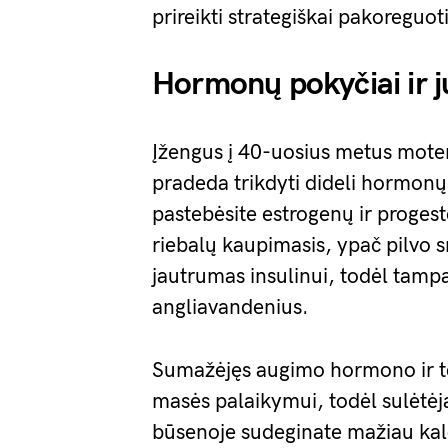
prireikti strategiškai pakoreguo
Hormonų pokyčiai ir j
Įžengus į 40-uosius metus mot
pradeda trikdyti dideli hormonų
pastebėsite estrogenų ir progest
riebalų kaupimasis, ypač pilvo 
jautrumas insulinui, todėl tampa
angliavandenius.
Sumažėjęs augimo hormono ir te
masės palaikymui, todėl sulėtė
būsenoje sudeginate mažiau kalori