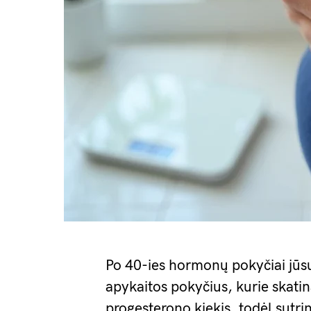
Po 40-ies hormonų pokyčiai jūs
apykaitos pokyčius, kurie skati
progesterono kiekis, todėl sutri