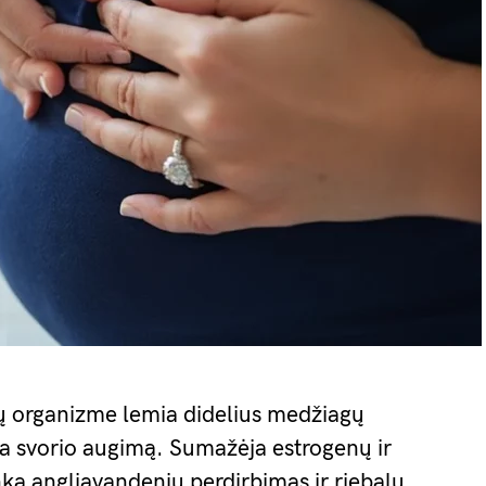
ų organizme lemia didelius medžiagų
na svorio augimą. Sumažėja estrogenų ir
nka angliavandenių perdirbimas ir riebalų