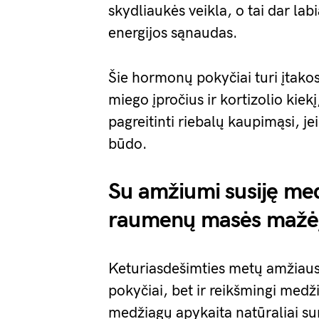
skydliaukės veikla, o tai dar la
energijos sąnaudas.
Šie hormonų pokyčiai turi įtakos n
miego įpročius ir kortizolio kiek
pagreitinti riebalų kaupimąsi, j
būdo.
Su amžiumi susiję med
raumenų masės mažė
Keturiasdešimties metų amžiaus
pokyčiai, bet ir reikšmingi med
medžiagų apykaita natūraliai su