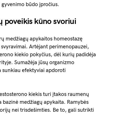
ti gyvenimo būdo įpročius.
ų poveikis kūno svoriui
erų medžiagų apykaitos homeostazę
 svyravimai. Artėjant perimenopauzei,
erono kiekio pokyčius, dėl kurių padidėja
srityje. Sumažėja jūsų organizmo
 sunkiau efektyviai apdoroti
stosterono kiekis turi įtakos raumenų
ja bazinė medžiagų apykaita. Ramybės
jų nei trisdešimties. Be to, gali sutrikti