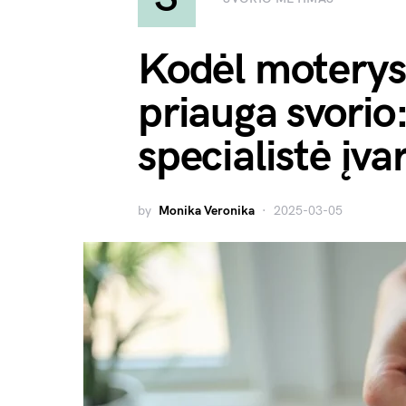
Kodėl moterys
priauga svorio
specialistė įva
by
Monika Veronika
2025-03-05