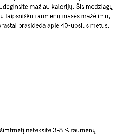
udeginsite mažiau kalorijų. Šis medžiagų
su laipsnišku raumenų masės mažėjimu,
rastai prasideda apie 40-uosius metus.
ešimtmetį neteksite 3-8 % raumenų