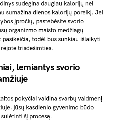
inys sudegina daugiau kalorijų nei
au sumažina dienos kalorijų poreikį. Jei
ybos įpročių, pastebėsite svorio
 Jūsų organizmo maisto medžiagų
pasikeičia, todėl bus sunkiau išlaikyti
rėjote trisdešimties.
ai, lemiantys svorio
amžiuje
itos pokyčiai vaidina svarbų vaidmenį
žiuje, jūsų kasdienio gyvenimo būdo
 sulėtinti šį procesą.