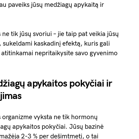
biau paveiks jūsų medžiagų apykaitą ir
e tik jūsų svoriui – jie taip pat veikia jūsų
į, sukeldami kaskadinį efektą, kuris gali
ei atitinkamai nepritaikysite savo gyvenimo
žiagų apykaitos pokyčiai ir
jimas
 organizme vyksta ne tik hormonų
žiagų apykaitos pokyčiai. Jūsų bazinė
mažėja 2-3 % per dešimtmetį, o tai