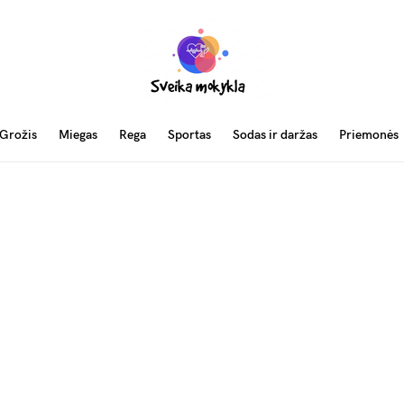
Grožis
Miegas
Rega
Sportas
Sodas ir daržas
Priemonės