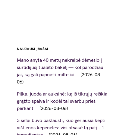
NAUJAUSI ĮRAŠAI
Mano anyta 40 metų nekreipė dėmesio į
surūdijusį tualeto bakelį — kol parodžiau
jai, ką gali paprasti milteliai
2026-08-
06
Pilka, juoda ar auksinė: ką iš tikrųjų reiškia
grąžto spalva ir kodėl tai svarbu prieš
perkant
2026-08-06
3 šefai buvo paklausti, kuo geriausia kepti
vištienos kepenėles: visi atsakė tą patį – 1