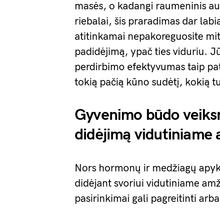
masės, o kadangi raumeninis aud
riebalai, šis praradimas dar labi
atitinkamai nepakoreguosite mit
padidėjimą, ypač ties viduriu.
perdirbimo efektyvumas taip pat 
tokią pačią kūno sudėtį, kokią tu
Gyvenimo būdo veiksni
didėjimą vidutiniame 
Nors hormonų ir medžiagų apyka
didėjant svoriui vidutiniame am
pasirinkimai gali pagreitinti arba