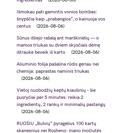
ingredientas
2026-08-06
Išmokau pati gamintis vonios bombas:
šnypščia kaip „prabangios”, o kainuoja vos
centus
2026-08-06
Sūnus išliejo rašalą ant marškinėlių — o
mamos triukas su dviem skysčiais dėmę
ištraukė beveik iš karto
2026-08-06
Aliuminio folija pašalina rūdis geriau nei
chemija: paprastas naminis triukas
2026-08-06
Vietoj nuobodžių keptų kiaušinių – šie
pusryčiai per 5 minutes: reikia 2
ingredientų, 2 rankų ir minimalių pastangų
2026-08-06
RUOŠIU „Bulvių” pyragėlius 100 kartų
skanesnius nei Rosheno: mano močiutės