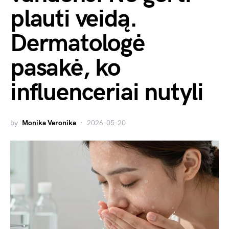
plauti veidą.
Dermatologė
pasakė, ko
influenceriai nutyli
by
Monika Veronika
2026-05-20