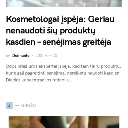
Kosmetologai įspėja: Geriau
nenaudoti šių produktų
kasdien – senėjimas greitėja
by
Deimante
2025-04-20
Odos priežiūros ekspertai įspėja, kad tam tikrų produktų,
kurie gali pagreitinti senėjimą, nereikėtų naudoti kasdien.
Didelės koncentracijos retinolis,…
G
GROŽIS