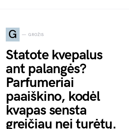
G
GROŽIS
Statote kvepalus
ant palangės?
Parfumeriai
paaiškino, kodėl
kvapas sensta
greičiau nei turėtų.