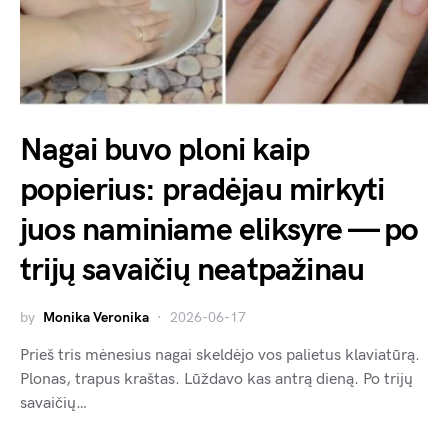
Nagai buvo ploni kaip
popierius: pradėjau mirkyti
juos naminiame eliksyre — po
trijų savaičių neatpažinau
by
Monika Veronika
2026-06-17
Prieš tris mėnesius nagai skeldėjo vos palietus klaviatūrą.
Plonas, trapus kraštas. Lūždavo kas antrą dieną. Po trijų
savaičių…