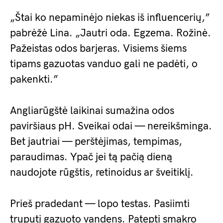
„Štai ko nepaminėjo niekas iš influencerių,”
pabrėžė Lina. „Jautri oda. Egzema. Rožinė.
Pažeistas odos barjeras. Visiems šiems
tipams gazuotas vanduo gali ne padėti, o
pakenkti.”
Angliarūgštė laikinai sumažina odos
paviršiaus pH. Sveikai odai — nereikšminga.
Bet jautriai — perštėjimas, tempimas,
paraudimas. Ypač jei tą pačią dieną
naudojote rūgštis, retinoidus ar šveitiklį.
Prieš pradedant — lopo testas. Pasiimti
truputį gazuoto vandens. Patepti smakro