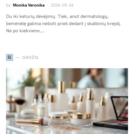
by
Monika Veronika
2026-05-26
Du iki keturių dėvėjimų. Tiek, anot dermatologų,
liemenėlę galima nešioti prieš dedant į skalbinių krepšį.
Ne po kiekvieno,…
G
GROŽIS