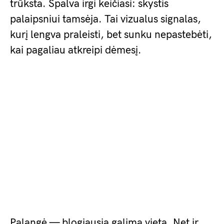
trūksta. Spalva irgi keičiasi: skystis
palaipsniui tamsėja. Tai vizualus signalas,
kurį lengva praleisti, bet sunku nepastebėti,
kai pagaliau atkreipi dėmesį.
Palangė — blogiausia galima vieta. Net ir