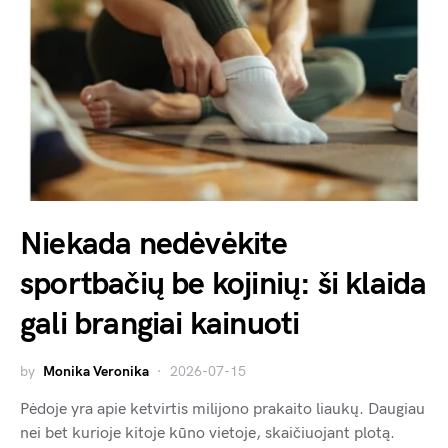
Niekada nedėvėkite
sportbačių be kojinių: ši klaida
gali brangiai kainuoti
by
Monika Veronika
2026-07-15
Pėdoje yra apie ketvirtis milijono prakaito liaukų. Daugiau
nei bet kurioje kitoje kūno vietoje, skaičiuojant plotą.