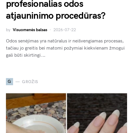
profesionalias odos
atjauninimo procedūras?
by
Visuomenės balsas
2026-07-22
Odos senėjimas yra natūralus ir neišvengiamas procesas,
tačiau jo greitis bei matomi požymiai kiekvienam žmogui
gali būti skirtingi.…
G
GROŽIS