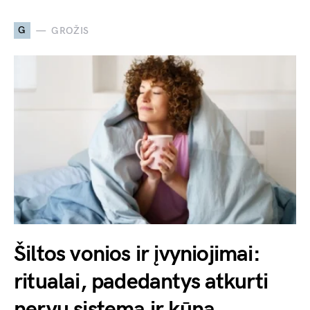
G
GROŽIS
Šiltos vonios ir įvyniojimai:
ritualai, padedantys atkurti
nervų sistemą ir kūną