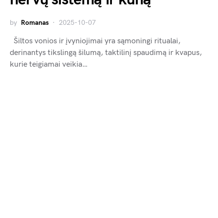
by
Romanas
2025-10-07
Šiltos vonios ir įvyniojimai yra sąmoningi ritualai,
derinantys tikslingą šilumą, taktilinį spaudimą ir kvapus,
kurie teigiamai veikia…