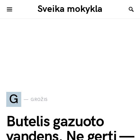
Sveika mokykla
G
GROŽIS
Butelis gazuoto
vandens. Ne gerti —