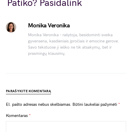
Link
Patiko? Pasidalink
Monika Veronika
Monika Veronika – rašytoja, besidominti sveika
gyvensena, kasdieniais įpročiais ir emocine gerove.
Savo tekstuose ji ieško ne tik atsakymų, bet ir
prasmingų klausimų.
PARAŠYKITE KOMENTARĄ
El. pašto adresas nebus skelbiamas.
Būtini laukeliai pažymėti
*
Komentaras
*