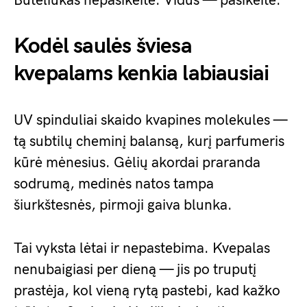
Buteliukas nepasikeitė. Vidus — pasikeitė.
Kodėl saulės šviesa
kvepalams kenkia labiausiai
UV spinduliai skaido kvapines molekules —
tą subtilų cheminį balansą, kurį parfumeris
kūrė mėnesius. Gėlių akordai praranda
sodrumą, medinės natos tampa
šiurkštesnės, pirmoji gaiva blunka.
Tai vyksta lėtai ir nepastebima. Kvepalas
nenubaigiasi per dieną — jis po truputį
prastėja, kol vieną rytą pastebi, kad kažko