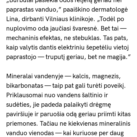
„Burbulai pasiekia odos reljefą geriau nei
paprastas vanduo,” paaiškino dermatologė
Lina, dirbanti Vilniaus klinikoje. „Todėl po
nuplovimo oda jaučiasi švaresnė. Bet tai —
mechaninis efektas, ne stebuklas. Tas pats,
kaip valytis dantis elektriniu šepetėliu vietoj
paprastojo — truputį geriau, bet ne magija.”
Mineralai vandenyje — kalcis, magnezis,
bikarbonatas — taip pat gali turėti poveikį.
Priklausomai nuo vandens šaltinio ir
sudėties, jie padeda palaikyti drėgmę
paviršiuje ir paruošia odą geriau priimti kitas
priemones. Tačiau ne kiekvienas mineralinis
vanduo vienodas — kai kuriuose per daug