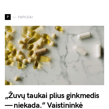
P
PAPILDAI
„Žuvų taukai plius ginkmedis
— niekada.” Vaistininkė