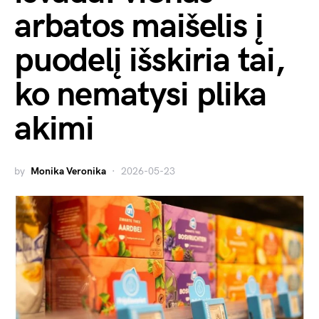
arbatos maišelis į
puodelį išskiria tai,
ko nematysi plika
akimi
by
Monika Veronika
2026-05-23