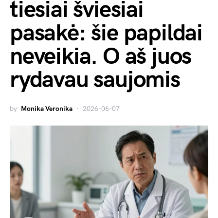
tiesiai šviesiai
pasakė: šie papildai
neveikia. O aš juos
rydavau saujomis
by
Monika Veronika
2026-06-07