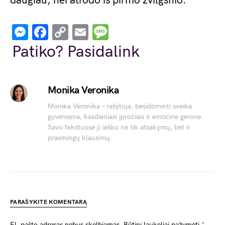
daugiau, nei atrodo iš pirmo žvilgsnio.
Messenger
Facebook
Copy
Email
Message
Link
Patiko? Pasidalink
Monika Veronika
Monika Veronika – rašytoja, besidominti sveika
gyvensena, kasdieniais įpročiais ir emocine gerove.
Savo tekstuose ji ieško ne tik atsakymų, bet ir
prasmingų klausimų.
PARAŠYKITE KOMENTARĄ
El. pašto adresas nebus skelbiamas.
Būtini laukeliai pažymėti
*