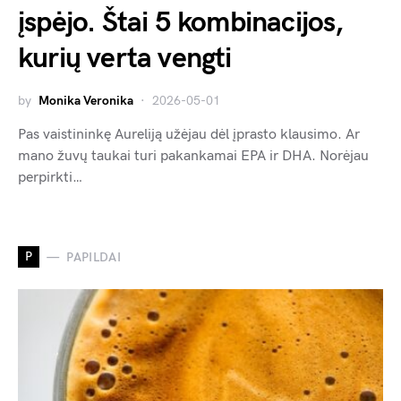
įspėjo. Štai 5 kombinacijos,
kurių verta vengti
by
Monika Veronika
2026-05-01
Pas vaistininkę Aureliją užėjau dėl įprasto klausimo. Ar
mano žuvų taukai turi pakankamai EPA ir DHA. Norėjau
perpirkti…
P
PAPILDAI