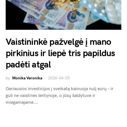
Vaistininkė pažvelgė į mano
pirkinius ir liepė tris papildus
padėti atgal
by
Monika Veronika
2026-04-25
Geriausios investicijos į sveikatą kainuoja nulį eurų – ir
guli ne vaistinės lentynoje, o jūsų šaldytuve ir
miegamajame.…