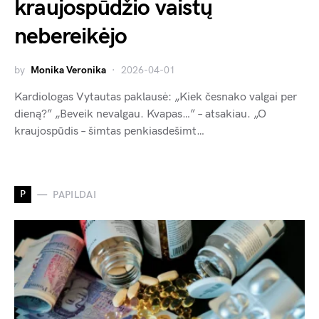
kraujospūdžio vaistų
nebereikėjo
by
Monika Veronika
2026-04-01
Kardiologas Vytautas paklausė: „Kiek česnako valgai per
dieną?” „Beveik nevalgau. Kvapas…” – atsakiau. „O
kraujospūdis – šimtas penkiasdešimt…
P
PAPILDAI