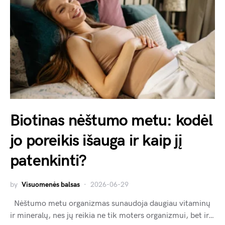
Biotinas nėštumo metu: kodėl
jo poreikis išauga ir kaip jį
patenkinti?
by
Visuomenės balsas
2026-06-29
Nėštumo metu organizmas sunaudoja daugiau vitaminų
ir mineralų, nes jų reikia ne tik moters organizmui, bet ir…