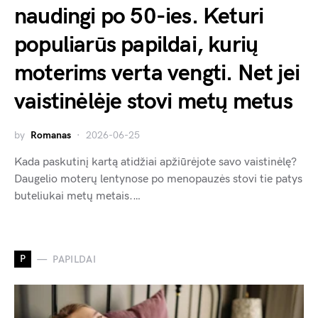
naudingi po 50-ies. Keturi
populiarūs papildai, kurių
moterims verta vengti. Net jei
vaistinėlėje stovi metų metus
by
Romanas
2026-06-25
Kada paskutinį kartą atidžiai apžiūrėjote savo vaistinėlę?
Daugelio moterų lentynose po menopauzės stovi tie patys
buteliukai metų metais.…
P
PAPILDAI