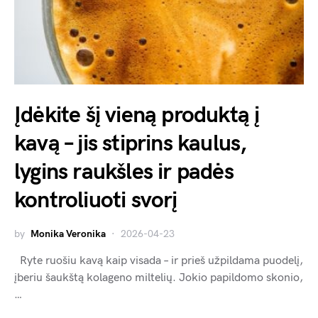
Įdėkite šį vieną produktą į
kavą – jis stiprins kaulus,
lygins raukšles ir padės
kontroliuoti svorį
by
Monika Veronika
2026-04-23
Ryte ruošiu kavą kaip visada – ir prieš užpildama puodelį,
įberiu šaukštą kolageno miltelių. Jokio papildomo skonio,
…