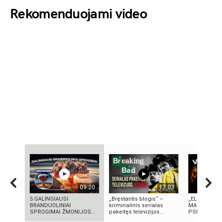
Rekomenduojami video
09:20
17:03
5 GALINGIAUSI
„Bręstantis blogis“ –
„ELEKTROS D
BRANDUOLINIAI
kriminalinis serialas
MASINĖ 191
SPROGIMAI ŽMONIJOS...
pakeitęs televizijos...
PSICHOZĖ