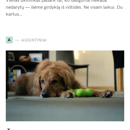
Vienas ūkininkas padarė tai, ko dauguma niekada
nedarytų — išėmė girdyklą iš vištidės. Ne visam laikui. Du
kartus…
A
AUGINTINIAI