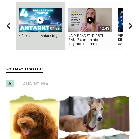
04:58
12:43
4 Faktai apie Antarktidą
KAIP PRADĖTI DIRBTI
VIENINTELIS
SAU: 7 asmeninio
KILMĖS NAS
augimo patarimai...
ASTRONAUT
YOU MAY ALSO LIKE
A
AUGINTINIAI