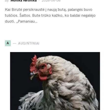
by
Monika Veronika
2026-06-06
Kai Birutė persikraustė į naują butą, palangės buvo
tuščios. Šaltos. Bute trūko kažko, ko baldai negalėjo
duoti. „Pamaniau…
A
AUGINTINIAI