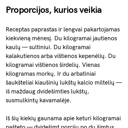
Proporcijos, kurios veikia
Receptas paprastas ir lengvai pakartojamas
kiekvieną mėnesį. Du kilogramai jautienos
kaulų — sultiniui. Du kilogramai
kalakutienos arba vištienos kepenėlių. Du
kilogramai vištienos širdelių. Vienas
kilogramas morkų. Ir du arbatiniai
šaukšteliai kiaušinių lukštų kalcio miltelių —
iš maždaug dvidešimties lukštų,
susmulkintų kavamalėje.
Iš šių kiekių gaunama apie keturi kilogramai
pašteto — dvidešimt porcijų po du šimtus