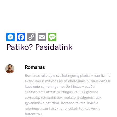
Messenger
Facebook
Copy
Email
Message
Link
Patiko? Pasidalink
Romanas
Romanas rašo apie sveikatingumą plačiai – nuo fizinio
aktyvumo ir mitybos iki psichologinės pusiausvyros ir
kasdienio sąmoningumo. Jo tikslas – padėti
skaitytojams atrasti skirtingus kelius į geresnę
savijautą, remiantis tiek mokslo įžvalgomis, tiek
gyvenimiška patirtimi. Romano tekstai kviečia
neprimesti sau taisyklių, o ieškoti to, kas veikia
būtent tau.