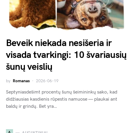
Beveik niekada nesišeria ir
visada tvarkingi: 10 švariausių
šunų veislių
by
Romanas
2026-06-19
Septyniasdešimt procentų šunų šeimininkų sako, kad
didžiausias kasdienis rūpestis namuose — plaukai ant
baldų ir grindų. Bet yra…
A
AUGINTINIAI