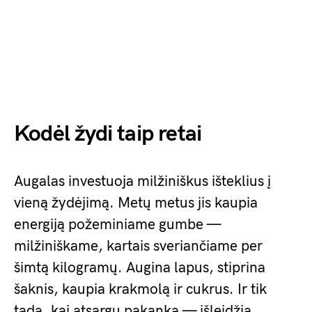
Kodėl žydi taip retai
Augalas investuoja milžiniškus išteklius į
vieną žydėjimą. Metų metus jis kaupia
energiją požeminiame gumbe —
milžiniškame, kartais sveriančiame per
šimtą kilogramų. Augina lapus, stiprina
šaknis, kaupia krakmolą ir cukrus. Ir tik
tada, kai atsargų pakanka — išleidžia