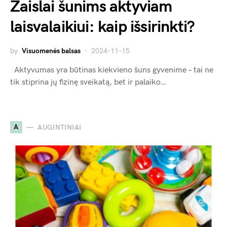
Žaislai šunims aktyviam
laisvalaikiui: kaip išsirinkti?
by
Visuomenės balsas
2024-11-15
Aktyvumas yra būtinas kiekvieno šuns gyvenime – tai ne
tik stiprina jų fizinę sveikatą, bet ir palaiko…
A
AUGINTINIAI