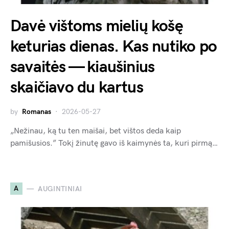
Davė vištoms mielių košę
keturias dienas. Kas nutiko po
savaitės — kiaušinius
skaičiavo du kartus
by
Romanas
2026-05-27
„Nežinau, ką tu ten maišai, bet vištos deda kaip
pamišusios.” Tokį žinutę gavo iš kaimynės ta, kuri pirmą…
A
AUGINTINIAI