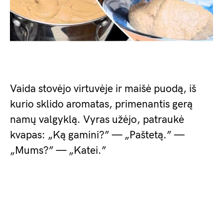
Vaida stovėjo virtuvėje ir maišė puodą, iš
kurio sklido aromatas, primenantis gerą
namų valgyklą. Vyras užėjo, patraukė
kvapas: „Ką gamini?” — „Paštetą.” —
„Mums?” — „Katei.”