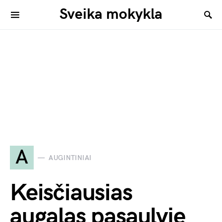
Sveika mokykla
A
AUGINTINIAI
Keisčiausias
augalas pasaulyje