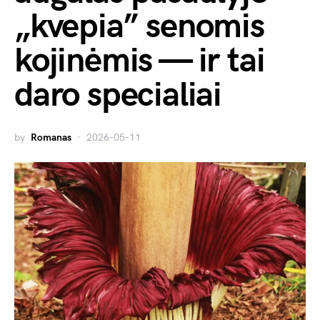
„kvepia” senomis
kojinėmis — ir tai
daro specialiai
by
Romanas
2026-05-11