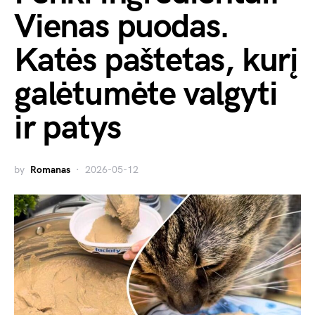
Vienas puodas.
Katės paštetas, kurį
galėtumėte valgyti
ir patys
by
Romanas
2026-05-12