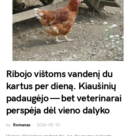
Ribojo vištoms vandenį du
kartus per dieną. Kiaušinių
padaugėjo — bet veterinarai
perspėja dėl vieno dalyko
by
Romanas
2026-05-10