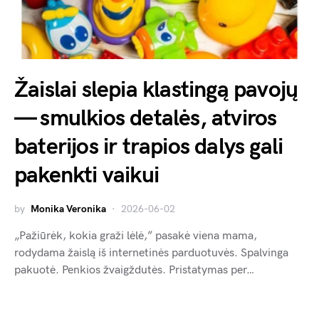
Žaislai slepia klastingą pavojų
— smulkios detalės, atviros
baterijos ir trapios dalys gali
pakenkti vaikui
by
Monika Veronika
2026-06-02
„Pažiūrėk, kokia graži lėlė,” pasakė viena mama,
rodydama žaislą iš internetinės parduotuvės. Spalvinga
pakuotė. Penkios žvaigždutės. Pristatymas per…