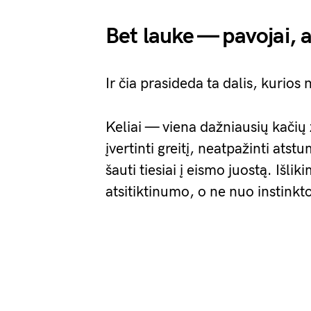
Bet lauke — pavojai, 
Ir čia prasideda ta dalis, kurios 
Keliai — viena dažniausių kačių ž
įvertinti greitį, neatpažinti ats
šauti tiesiai į eismo juostą. Išli
atsitiktinumo, o ne nuo instinkt