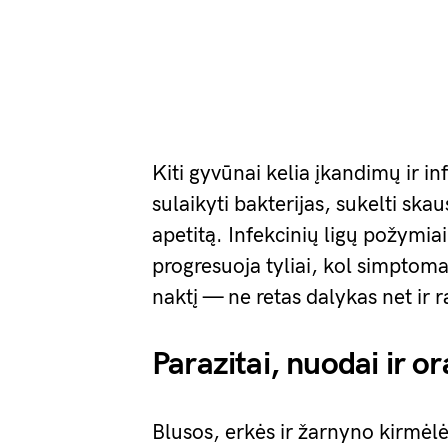
Kiti gyvūnai kelia įkandimų ir in
sulaikyti bakterijas, sukelti ska
apetitą. Infekcinių ligų požymiai 
progresuoja tyliai, kol simptom
naktį — ne retas dalykas net ir
Parazitai, nuodai ir or
Blusos, erkės ir žarnyno kirmėl