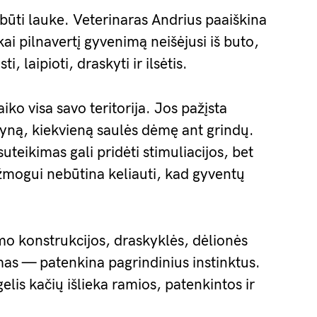
 būti lauke. Veterinaras Andrius paaiškina
škai pilnavertį gyvenimą neišėjusi iš buto,
i, laipioti, draskyti ir ilsėtis.
ko visa savo teritorija. Jos pažįsta
yną, kiekvieną saulės dėmę ant grindų.
uteikimas gali pridėti stimuliacijos, bet
 žmogui nebūtina keliauti, kad gyventų
mo konstrukcijos, draskyklės, dėlionės
imas — patenkina pagrindinius instinktus.
gelis kačių išlieka ramios, patenkintos ir