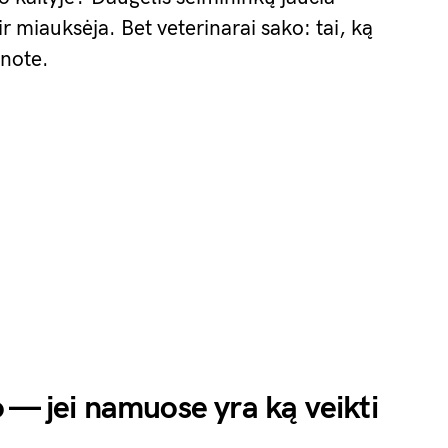
 ir miauksėja. Bet veterinarai sako: tai, ką
anote.
 — jei namuose yra ką veikti