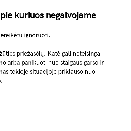
apie kuriuos negalvojame
nereikėtų ignoruoti.
ūties priežasčių. Katė gali neteisingai
tumo arba panikuoti nuo staigaus garso ir
kimas tokioje situacijoje priklauso nuo
o.