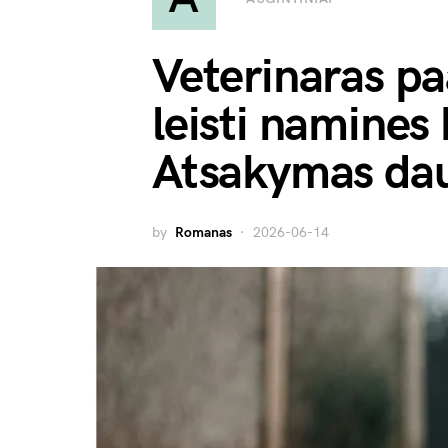
Veterinaras pa
leisti namines 
Atsakymas dau
by
Romanas
2026-06-14