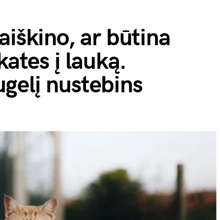
aiškino, ar būtina
kates į lauką.
gelį nustebins