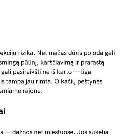
fekcijų riziką. Net mažas dūris po oda gali
usmingą pūlinį, karščiavimą ir prarastą
gali pasireikšti ne iš karto — liga
ais tampa jau rimta. O kačių peštynės
 ramiame rajone.
ai
ės — dažnos net miestuose. Jos sukelia