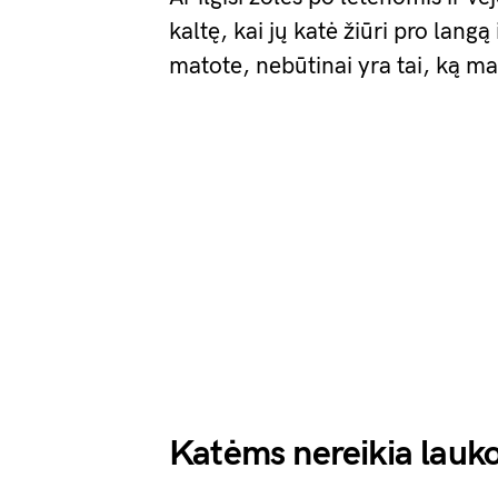
kaltę, kai jų katė žiūri pro langą
matote, nebūtinai yra tai, ką m
Katėms nereikia lauko