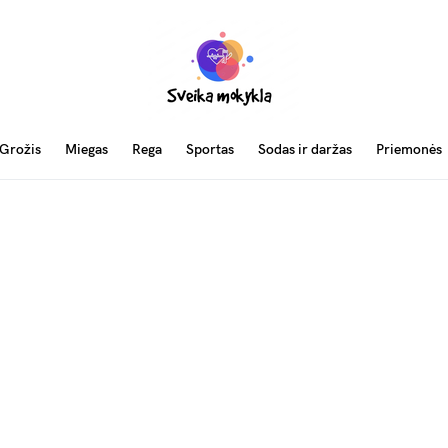
Grožis
Miegas
Rega
Sportas
Sodas ir daržas
Priemonės