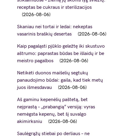
stiklainiuose – žiemą jų skonis lyg šviežių:
receptas be cukraus ir sterilizacijos
2026-08-06
Skaniau nei tortai ir ledai: nekeptas
vasarinis braškių desertas
2026-08-06
Kaip pagaląsti pjūklo geležtę iki skustuvo
aštrumo: paprastas būdas be išlaidų ir be
meistro pagalbos
2026-08-06
Netikėti duonos maišelių segtukų
panaudojimo būdai: gaila, kad tiek metų
juos išmesdavau
2026-08-06
Aš gaminu kepenėlių paštetą, bet
neįprastą – „prabangią” versiją: vyras
nemėgsta kepenų, bet šį suvalgo
akimirksniu
2026-08-06
Saulėgrąžų stiebai po derliaus – ne