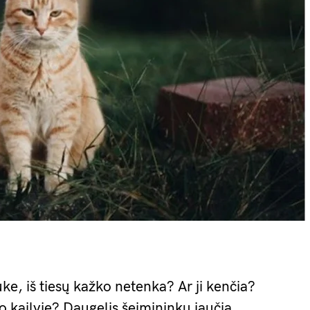
ke, iš tiesų kažko netenka? Ar ji kenčia?
ėjo kailyje? Daugelis šeimininkų jaučia