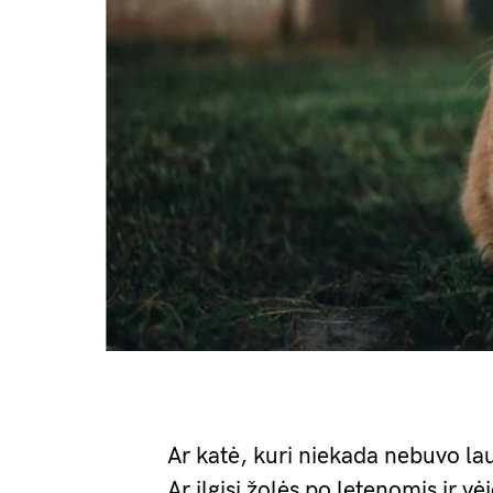
Ar katė, kuri niekada nebuvo lau
Ar ilgisi žolės po letenomis ir v