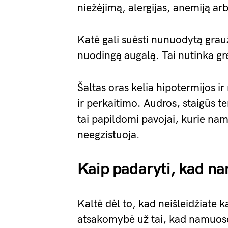
niežėjimą, alergijas, anemiją ar
Katė gali suėsti nunuodytą grauži
nuodingą augalą. Tai nutinka gr
Šaltas oras kelia hipotermijos ir
ir perkaitimo. Audros, staigūs te
tai papildomi pavojai, kurie nam
neegzistuoja.
Kaip padaryti, kad n
Kaltė dėl to, kad neišleidžiate k
atsakomybė už tai, kad namuose