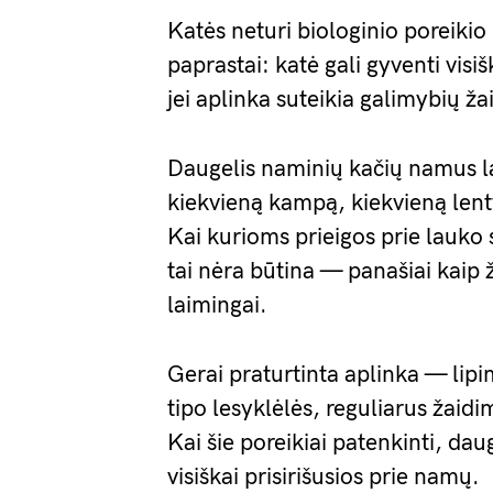
Katės neturi biologinio poreikio
paprastai: katė gali gyventi visi
jei aplinka suteikia galimybių žaist
Daugelis naminių kačių namus lai
kiekvieną kampą, kiekvieną lent
Kai kurioms prieigos prie lauko s
tai nėra būtina — panašiai kaip
laimingai.
Gerai praturtinta aplinka — lipi
tipo lesyklėlės, reguliarus žaid
Kai šie poreikiai patenkinti, dau
visiškai prisirišusios prie namų.