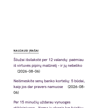
NAUJAUSI ĮRAŠAI
Šliužai išsilakstė per 12 valandų: paėmiau
iš virtuvės pipirų malūnėlį – ir jų nebeliko
2026-08-06
Neišmeskite senų banko kortelių: 5 būdai,
kaip jos dar pravers namuose
2026-08-
06
Per 15 minučių uždarau vynuoges