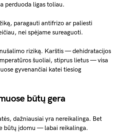
ba perduoda ligas toliau.
ką, paragauti antifrizo ar paliesti
eičiau, nei spėjame sureaguoti.
 nušalimo riziką. Karštis — dehidratacijos
mperatūros šuoliai, stiprus lietus — visa
uose gyvenančiai katei tiesiog
amuose būtų gera
atės, dažniausiai yra nereikalinga. Bet
 būtų įdomu — labai reikalinga.