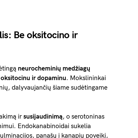
s: Be oksitocino ir
dėtingą
neurocheminių medžiagų
n
oksitocinu ir dopaminu
. Mokslininkai
ginių, dalyvaujančių šiame sudėtingame
lakimą ir
susijaudinimą
, o serotoninas
inimui. Endokanabinoidai sukelia
ulminacijos, panašų į kanapių poveikį,