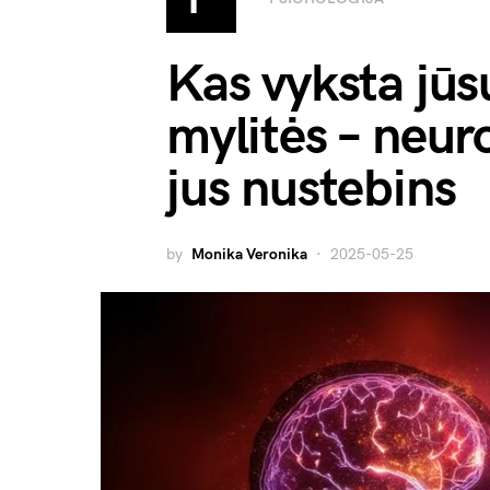
Kas vyksta jūs
mylitės – neur
jus nustebins
by
Monika Veronika
2025-05-25