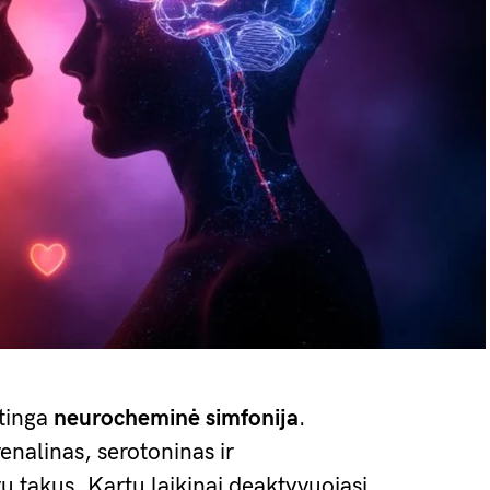
tinga
neurocheminė simfonija
.
enalinas, serotoninas ir
 takus. Kartu laikinai deaktyvuojasi