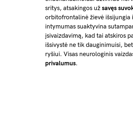
sritys, atsakingos už
savęs suvok
orbitofrontalinė žievė išsijungia i
intymumas suaktyvina sutampanč
įsivaizdavimą, kad tai atskiros 
išsivystė ne tik dauginimuisi, be
ryšiui. Visas neurologinis vaizd
privalumus
.