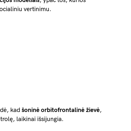
cijos
modeliais
, ypač tos, kurios
ocialiniu vertinimu.
idė, kad
šoninė orbitofrontalinė žievė
,
rolę, laikinai išsijungia.