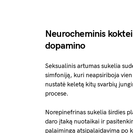
Neurocheminis kokteili
dopamino
Seksualinis artumas sukelia su
simfoniją, kuri neapsiriboja vie
nustatė keletą kitų svarbių jun
procese.
Norepinefrinas sukelia širdies p
daro įtaką nuotaikai ir pasitenk
palaimingą atsipalaidavimą po k