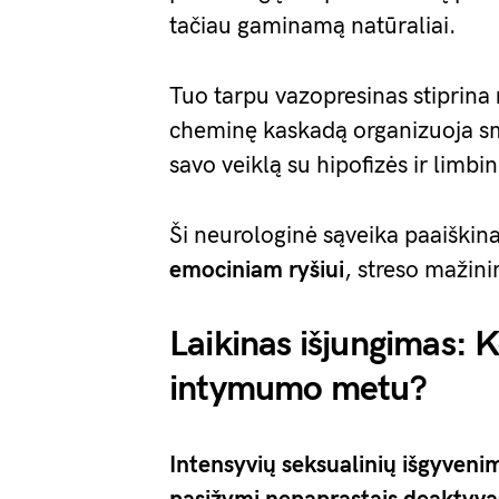
tačiau gaminamą natūraliai.
Tuo tarpu vazopresinas stiprina
cheminę kaskadą organizuoja 
savo veiklą su hipofizės ir limbi
Ši neurologinė sąveika paaiškina,
emociniam ryšiui
, streso mažini
Laikinas išjungimas: 
intymumo metu?
Intensyvių seksualinių išgyveni