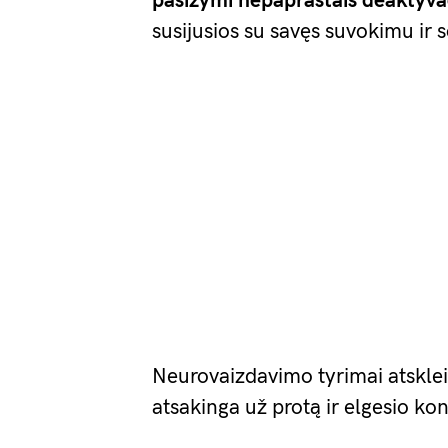
pasižymi nepaprastais
deaktyva
susijusios su savęs suvokimu ir s
Neurovaizdavimo tyrimai atskle
atsakinga už protą ir elgesio kont