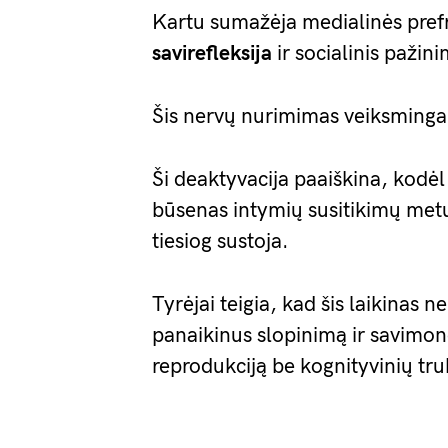
Kartu sumažėja medialinės prefr
savirefleksija
ir socialinis pažin
Šis nervų nurimimas veiksmingai
Ši deaktyvacija paaiškina, kodė
būsenas intymių susitikimų met
tiesiog sustoja.
Tyrėjai teigia, kad šis laikinas 
panaikinus slopinimą ir savimonę,
reprodukciją be kognityvinių tru