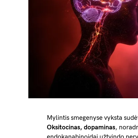
Mylintis smegenyse vyksta sudė
Oksitocinas, dopaminas
, noradr
endokanabinoidai užtvindo nervų