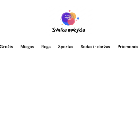
Grožis
Miegas
Rega
Sportas
Sodas ir daržas
Priemonės