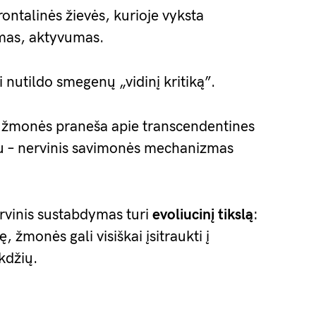
ontalinės žievės, kurioje vyksta
imas, aktyvumas.
 nutildo smegenų „vidinį kritiką”.
l žmonės praneša apie transcendentines
u – nervinis savimonės mechanizmas
nervinis sustabdymas turi
evoliucinį tikslą
:
 žmonės gali visiškai įsitraukti į
kdžių.