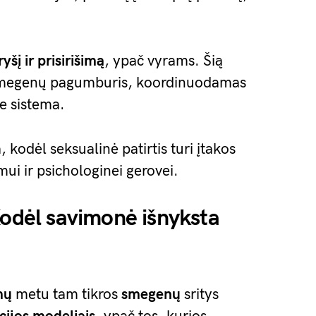
ryšį ir prisirišimą
, ypač vyrams. Šią
smegenų pagumburis, koordinuodamas
ne sistema.
 kodėl seksualinė patirtis turi įtakos
mui ir psichologinei gerovei.
Kodėl savimonė išnyksta
mų
metu tam tikros
smegenų
sritys