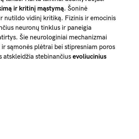
imą ir kritinį mąstymą
. Šoninė
r nutildo vidinį kritiką. Fizinis ir emocinis
ius neuronų tinklus ir paneigia
patirtys. Šie neurologiniai mechanizmai
t ir sąmonės plėtrai bei stipresniam poros
as atskleidžia stebinančius
evoliucinius