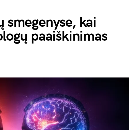
ų smegenyse, kai
ologų paaiškinimas