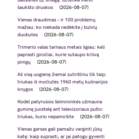
baltesnės už sniegą: užtenka vieno
šaukšto druskos
2026-08-07
Vienas draudimas – ir 100 problemų
mažiau: ko niekada nedėkite į bulvių
duobutes
2026-08-07
Trimerio valas tarnaus metais ilgiau: keli
paprasti įpročiai, kurie sutaupo krūvą
pinigų
2026-08-07
Aš visą uogienę žiemai sutirštinu tik taip:
triukas iš močiutės 1960 metų kulinarijos
knygos
2026-08-07
Kodėl patyrusios šeimininkės užmauna
guminę juostelę ant televizoriaus pulto:
triukas, kurio nepamiršite
2026-08-07
Vienas garsas gali pamažu varginti jūsų
katę: kaip suprasti, ar jai patogu gyventi