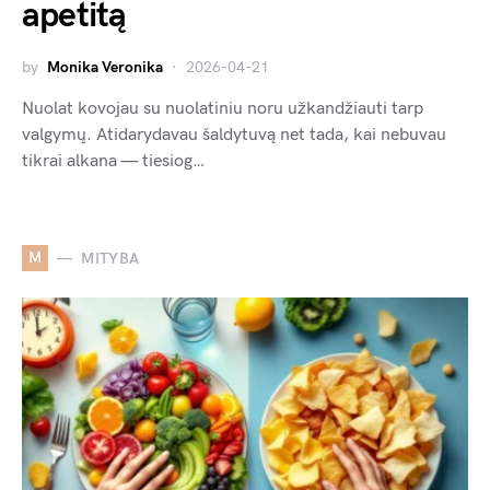
apetitą
by
Monika Veronika
2026-04-21
Nuolat kovojau su nuolatiniu noru užkandžiauti tarp
valgymų. Atidarydavau šaldytuvą net tada, kai nebuvau
tikrai alkana — tiesiog…
M
MITYBA