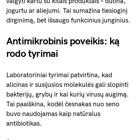
valgyti kartu su kitais produktais – duona,
jogurtu ar aliejumi. Tai sumažina tiesioginį
dirginimą, bet išsaugo funkcinius junginius.
Antimikrobinis poveikis: ką
rodo tyrimai
Laboratoriniai tyrimai patvirtina, kad
alicinas ir susijusios molekulės gali slopinti
bakterijų, grybų ir kai kurių virusų augimą.
Tai paaiškina, kodėl česnakas nuo seno
buvo naudojamas kaip natūralus
antibiotikas.