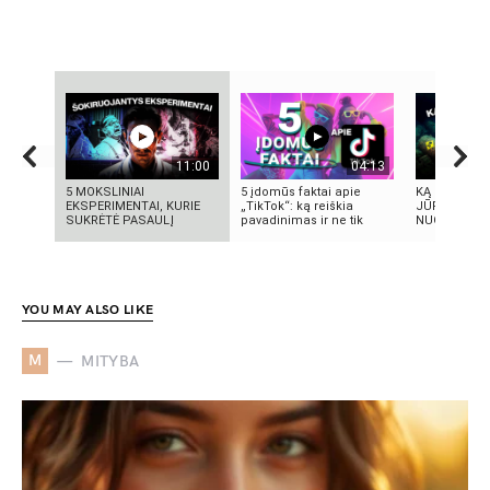
11:00
04:13
5 MOKSLINIAI
5 įdomūs faktai apie
KĄ SLEPIA B
EKSPERIMENTAI, KURIE
„TikTok“: ką reiškia
JŪRA? 5
SUKRĖTĖ PASAULĮ
pavadinimas ir ne tik
NUGRIMZDUS
YOU MAY ALSO LIKE
M
MITYBA