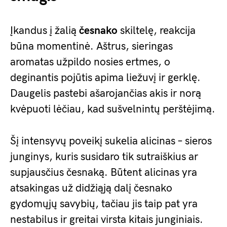
Įkandus į žalią
česnako
skiltelę, reakcija
būna momentinė. Aštrus, sieringas
aromatas užpildo nosies ertmes, o
deginantis pojūtis apima liežuvį ir gerklę.
Daugelis pastebi ašarojančias akis ir norą
kvėpuoti lėčiau, kad sušvelnintų perštėjimą.
Šį intensyvų poveikį sukelia alicinas – sieros
junginys, kuris susidaro tik sutraiškius ar
supjausčius česnaką. Būtent alicinas yra
atsakingas už didžiąją dalį česnako
gydomųjų savybių, tačiau jis taip pat yra
nestabilus ir greitai virsta kitais junginiais.