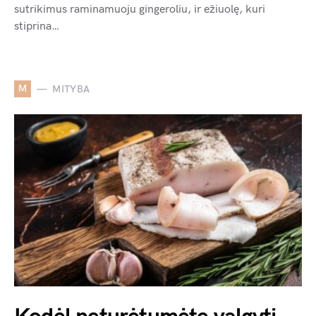
sutrikimus raminamuoju gingeroliu, ir ežiuolę, kuri
stiprina…
M
MITYBA