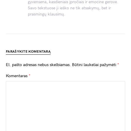
gyvensena, kasdieniais įpročiais ir emocine gerove.
Savo tekstuose ji ieško ne tik atsakymų, bet ir
prasmingų klausimų.
PARAŠYKITE KOMENTARĄ
El. pašto adresas nebus skelbiamas.
Būtini laukeliai pažymėti
*
Komentaras
*