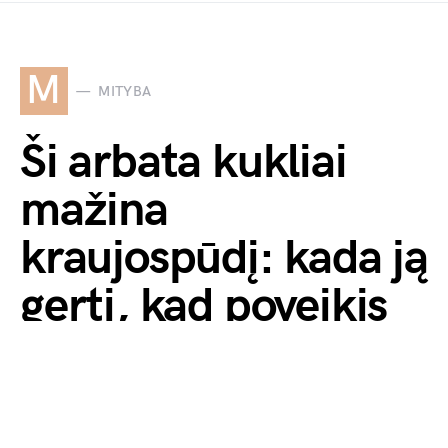
M
MITYBA
Ši arbata kukliai
mažina
kraujospūdį: kada ją
gerti, kad poveikis
būtų geriausias
by
Monika Veronika
2026-02-01