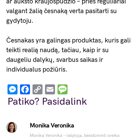
ar aukšto kraujospūdžio – prieš reguliariai
valgant žalią česnaką verta pasitarti su
gydytoju.
Česnakas yra galingas produktas, kuris gali
teikti realią naudą, tačiau, kaip ir su
daugeliu dalykų, svarbus saikas ir
individualus požiūris.
Messenger
Facebook
Copy
Email
Message
Link
Patiko? Pasidalink
Monika Veronika
Monika Veronika – rašytoja, besidominti sveika