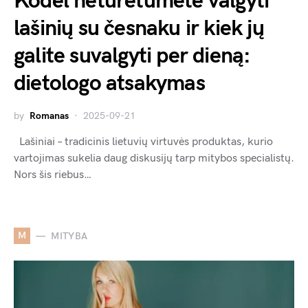
Kodėl neturėtumėte valgyti
lašinių su česnaku ir kiek jų
galite suvalgyti per dieną:
dietologo atsakymas
by
Romanas
2025-09-21
Lašiniai – tradicinis lietuvių virtuvės produktas, kurio
vartojimas sukelia daug diskusijų tarp mitybos specialistų.
Nors šis riebus…
M
MITYBA