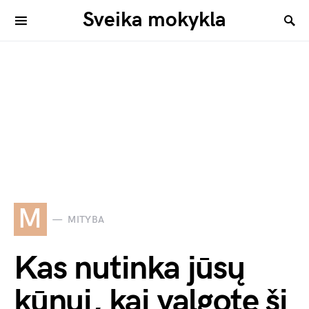
Sveika mokykla
M
MITYBA
Kas nutinka jūsų
kūnui, kai valgote šį