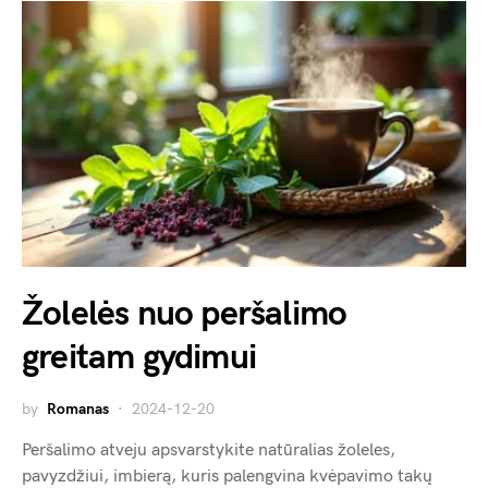
Žolelės nuo peršalimo
greitam gydimui
by
Romanas
2024-12-20
Peršalimo atveju apsvarstykite natūralias žoleles,
pavyzdžiui, imbierą, kuris palengvina kvėpavimo takų