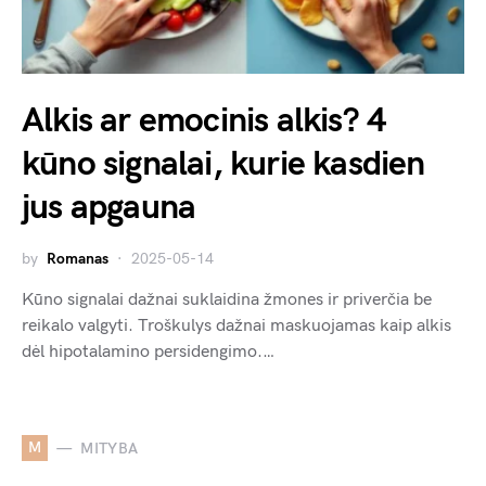
Alkis ar emocinis alkis? 4
kūno signalai, kurie kasdien
jus apgauna
by
Romanas
2025-05-14
Kūno signalai dažnai suklaidina žmones ir priverčia be
reikalo valgyti. Troškulys dažnai maskuojamas kaip alkis
dėl hipotalamino persidengimo.…
M
MITYBA