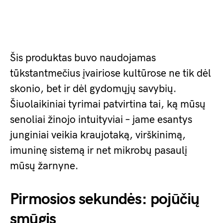
Šis produktas buvo naudojamas
tūkstantmečius įvairiose kultūrose ne tik dėl
skonio, bet ir dėl gydomųjų savybių.
Šiuolaikiniai tyrimai patvirtina tai, ką mūsų
senoliai žinojo intuityviai – jame esantys
junginiai veikia kraujotaką, virškinimą,
imuninę sistemą ir net mikrobų pasaulį
mūsų žarnyne.
Pirmosios sekundės: pojūčių
smūgis