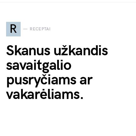
R
RECEPTAI
Skanus užkandis
savaitgalio
pusryčiams ar
vakarėliams.
Nespėju gaminti
sumuštinių su tokia