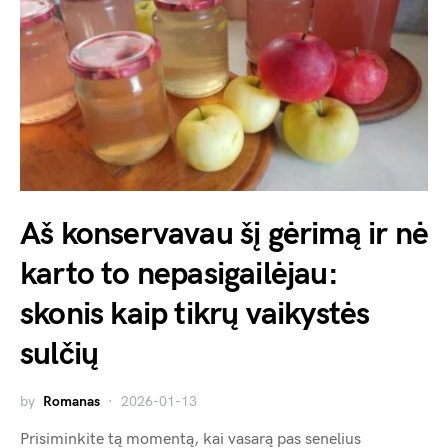
Aš konservavau šį gėrimą ir nė
karto to nepasigailėjau:
skonis kaip tikrų vaikystės
sulčių
by
Romanas
2026-01-13
Prisiminkite tą momentą, kai vasarą pas senelius