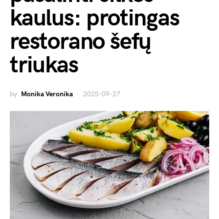
kaulus: protingas
restorano šefų
triukas
by
Monika Veronika
2025-09-27