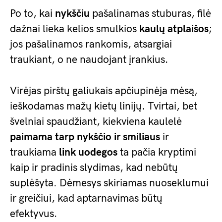
Po to, kai
nykščiu
pašalinamas stuburas, filė
dažnai lieka kelios smulkios
kaulų atplaišos
;
jos pašalinamos rankomis, atsargiai
traukiant, o ne naudojant įrankius.
Virėjas pirštų galiukais apčiupinėja mėsą,
ieškodamas mažų kietų linijų. Tvirtai, bet
švelniai spaudžiant, kiekviena kaulelė
paimama tarp nykščio ir smiliaus
ir
traukiama
link uodegos
ta pačia kryptimi
kaip ir pradinis slydimas, kad nebūtų
suplėšyta. Dėmesys skiriamas nuoseklumui
ir greičiui, kad aptarnavimas būtų
efektyvus.