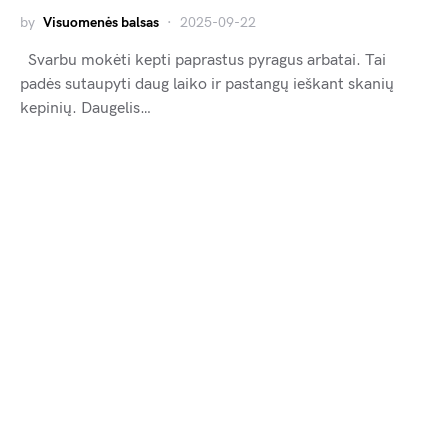
by
Visuomenės balsas
2025-09-22
Svarbu mokėti kepti paprastus pyragus arbatai. Tai
padės sutaupyti daug laiko ir pastangų ieškant skanių
kepinių. Daugelis…