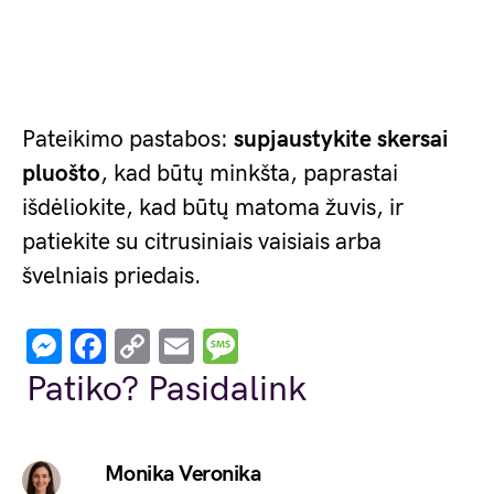
Pateikimo pastabos:
supjaustykite skersai
pluošto
, kad būtų minkšta, paprastai
išdėliokite, kad būtų matoma žuvis, ir
patiekite su citrusiniais vaisiais arba
švelniais priedais.
Messenger
Facebook
Copy
Email
Message
Link
Patiko? Pasidalink
Monika Veronika