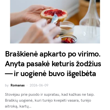
Braškienė apkarto po virimo.
Anyta pasakė keturis žodžius
— ir uogienė buvo išgelbėta
by
Romanas
2026-06-09
Stovėjau prie puodo ir supratau, kad kažkas ne taip.
Braškių uogienė, kuri turėjo kvepėti vasara, turėjo
aitroką, kartų…