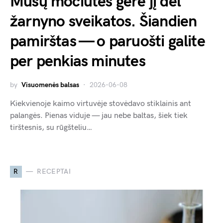
Mūsų močiutės gėrė jį dėl
žarnyno sveikatos. Šiandien
pamirštas — o paruošti galite
per penkias minutes
by
Visuomenės balsas
2026-06-08
Kiekvienoje kaimo virtuvėje stovėdavo stiklainis ant
palangės. Pienas viduje — jau nebe baltas, šiek tiek
tirštesnis, su rūgšteliu…
R
RECEPTAI