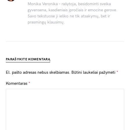
Monika Veronika – rašytoja, besidominti sveika
gyvensena, kasdieniais įpročiais ir emocine gerove.
Savo tekstuose ji ieško ne tik atsakymų, bet ir
prasmingų klausimų.
PARAŠYKITE KOMENTARĄ
El. pašto adresas nebus skelbiamas.
Būtini laukeliai pažymėti
*
Komentaras
*