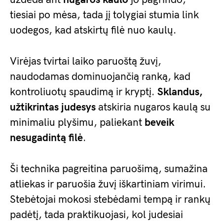
tiesiai po mėsa, tada jį tolygiai stumia link
uodegos, kad atskirtų filė nuo kaulų.
Virėjas tvirtai laiko paruoštą žuvį,
naudodamas dominuojančią ranką, kad
kontroliuotų spaudimą ir kryptį.
Sklandus,
užtikrintas judesys
atskiria nugaros kaulą su
minimaliu plyšimu, paliekant
beveik
nesugadintą filė
.
Ši technika pagreitina paruošimą, sumažina
atliekas ir paruošia žuvį iškartiniam virimui.
Stebėtojai mokosi stebėdami tempą ir rankų
padėtį, tada praktikuojasi, kol judesiai