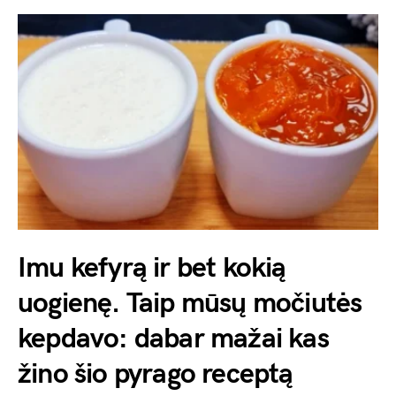
Imu kefyrą ir bet kokią
uogienę. Taip mūsų močiutės
kepdavo: dabar mažai kas
žino šio pyrago receptą