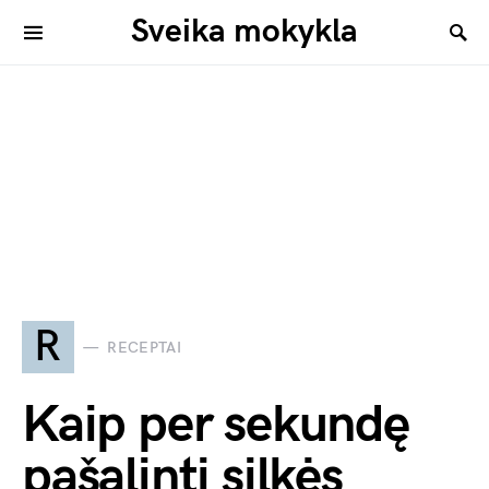
Sveika mokykla
R
RECEPTAI
Kaip per sekundę
pašalinti silkės