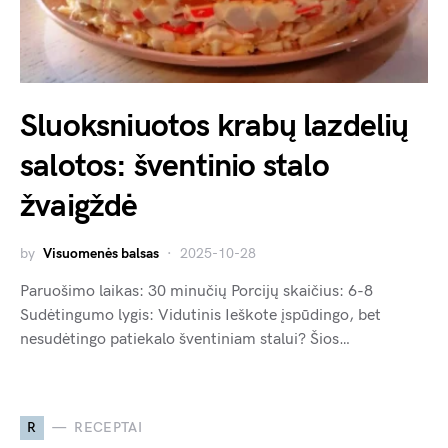
Sluoksniuotos krabų lazdelių
salotos: šventinio stalo
žvaigždė
by
Visuomenės balsas
2025-10-28
Paruošimo laikas: 30 minučių Porcijų skaičius: 6-8
Sudėtingumo lygis: Vidutinis Ieškote įspūdingo, bet
nesudėtingo patiekalo šventiniam stalui? Šios…
R
RECEPTAI