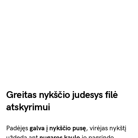
Greitas nykščio judesys filė
atskyrimui
Padėjęs
galva į nykščio pusę
, virėjas nykštį
uždeda ant
nugaros kaulo
jo pagrindo,