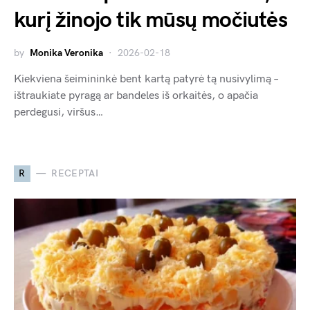
kurį žinojo tik mūsų močiutės
by
Monika Veronika
2026-02-18
Kiekviena šeimininkė bent kartą patyrė tą nusivylimą –
ištraukiate pyragą ar bandeles iš orkaitės, o apačia
perdegusi, viršus…
R
RECEPTAI