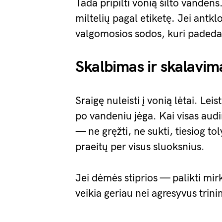
Tada pripilti vonią šilto vandens
miltelių pagal etiketę. Jei antkl
valgomosios sodos, kuri padeda 
Skalbimas ir skalavim
Sraigę nuleisti į vonią lėtai. Leis
po vandeniu jėga. Kai visas audi
— ne gręžti, ne sukti, tiesiog to
praeitų per visus sluoksnius.
Jei dėmės stiprios — palikti mirk
veikia geriau nei agresyvus trin