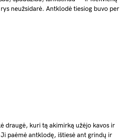
urys neužsidarė. Antklodė tiesiog buvo per
draugė, kuri tą akimirką užėjo kavos ir
i paėmė antklodę, ištiesė ant grindų ir