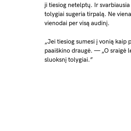
ji tiesiog netelptų. Ir svarbiausi
tolygiai sugeria tirpalą. Ne vien
vienodai per visą audinį.
„Jei tiesiog sumesi į vonią kaip
paaiškino draugė. — „O sraigė le
sluoksnį tolygiai.”