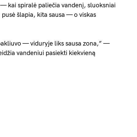
a — kai spiralė paliečia vandenį, sluoksniai
a pusė šlapia, kita sausa — o viskas
 pakliuvo — viduryje liks sausa zona,” —
idžia vandeniui pasiekti kiekvieną