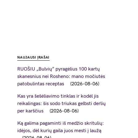
NAUJAUSI ĮRAŠAI
RUOŠIU „Bulvių” pyragėlius 100 kartų
skanesnius nei Rosheno: mano močiutės
patobulintas receptas
2026-08-06
Kas yra šešėliavimo tinklas ir kodėl jis
reikalingas: šis sodo triukas gelbsti derlių
per karščius
2026-08-06
Ką galima pagaminti iš medžio skritulių:
idėjos, dėl kurių gaila juos mesti į laužą