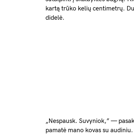
kartą trūko kelių centimetrų. D
didelė.
„Nespausk. Suvyniok,” — pasakė 
pamatė mano kovas su audiniu. J