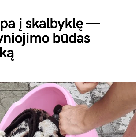
pa į skalbyklę —
yniojimo būdas
ską