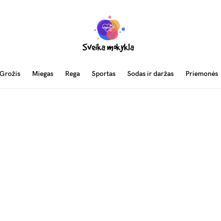
Grožis
Miegas
Rega
Sportas
Sodas ir daržas
Priemonės