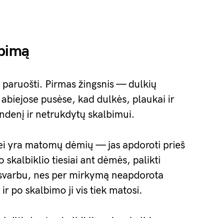
lbimą
ą paruošti. Pirmas žingsnis — dulkių
ių abiejose pusėse, kad dulkės, plaukai ir
ndenį ir netrukdytų skalbimui.
ei yra matomų dėmių — jas apdoroti prieš
 skalbiklio tiesiai ant dėmės, palikti
i svarbu, nes per mirkymą neapdorota
 ir po skalbimo ji vis tiek matosi.