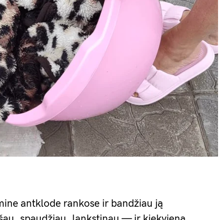
mine antklode rankose ir bandžiau ją
išau, spaudžiau, lankstinau — ir kiekvieną