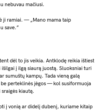
au nebuvau mačiusi.
rė ji ramiai. — „Mano mama taip
nu save.”
t dėl to jis veikia. Antklodę reikia ištiest
išilgai į ilgą siaurą juostą. Sluoksniai turi
mų ar sumuštų kampų. Tada vieną galą
et be perteklinės jėgos — kol susiformuoja
 sraigės kiautą.
pti į vonią ar didelį dubenį, kuriame kitaip