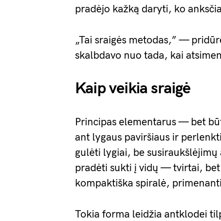
pradėjo kažką daryti, ko anksči
„Tai sraigės metodas,” — pridū
skalbdavo nuo tada, kai atsime
Kaip veikia sraigė
Principas elementarus — bet būten
ant lygaus paviršiaus ir perlenkti 
gulėti lygiai, be susiraukšlėji
pradėti sukti į vidų — tvirtai, b
kompaktiška spiralė, primenanti
Tokia forma leidžia antklodei til