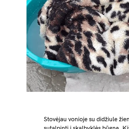
Stovėjau vonioje su didžiule žie
sutalpinti į skalbyklės būgną. K