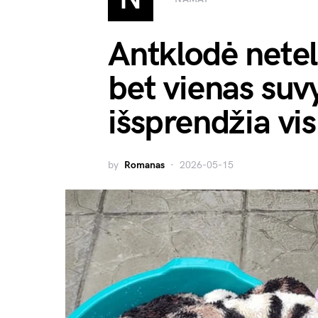
Antklodė netel
bet vienas suv
išsprendžia vi
by
Romanas
2026-05-15