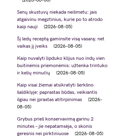
2026-08-06
Senų skustuvų niekada neišmetu: jais
atgaivinu megztinius, kurie po to atrodo
kaip nauji
2026-08-05
Šį ledų receptą gaminsite visą vasarą: net
vaikas jį įveiks
2026-08-05
Kaip nuvalyti lipduko klijus nuo indų vien
buitinėmis priemonėmis: užtenka trintuko
ir kelių minučių
2026-08-05
Kaip visai žiemai atsikratyti šerkšno
šaldiklyje: paprastas būdas, veikiantis
ilgiau nei įprastas atitirpinimas
2026-
08-05
Grybus prieš konservavimą garinu 2
minutes – jie nepatamsėja, o skonis
geresnis nei pirktiniuose
2026-08-05