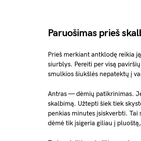
Paruošimas prieš ska
Prieš merkiant antklodę reikia j
siurblys. Pereiti per visą pavirš
smulkios šiukšlės nepatektų į va
Antras — dėmių patikrinimas. J
skalbimą. Užtepti šiek tiek skysto
penkias minutes įsiskverbti. Ta
dėmė tik įsigeria giliau į pluoštą,