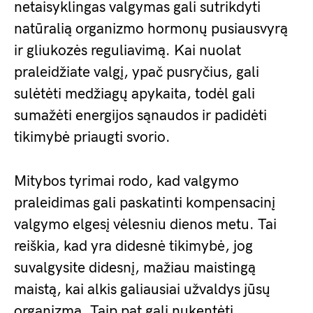
netaisyklingas valgymas gali sutrikdyti
natūralią organizmo hormonų pusiausvyrą
ir gliukozės reguliavimą. Kai nuolat
praleidžiate valgį, ypač pusryčius, gali
sulėtėti medžiagų apykaita, todėl gali
sumažėti energijos sąnaudos ir padidėti
tikimybė priaugti svorio.
Mitybos tyrimai rodo, kad valgymo
praleidimas gali paskatinti kompensacinį
valgymo elgesį vėlesniu dienos metu. Tai
reiškia, kad yra didesnė tikimybė, jog
suvalgysite didesnį, mažiau maistingą
maistą, kai alkis galiausiai užvaldys jūsų
organizmą. Taip pat gali nukentėti