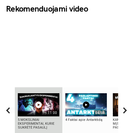
Rekomenduojami video
11:00
04:58
5 MOKSLINIAI
4 Faktai apie Antarktidą
KAMUOLINIS
EKSPERIMENTAI, KURIE
MĮSLINGA 
SUKRĖTĖ PASAULĮ
PASLAPTIS