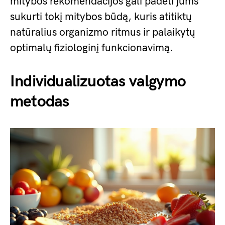
mitybos rekomendacijos gali padėti jums
sukurti tokį mitybos būdą, kuris atitiktų
natūralius organizmo ritmus ir palaikytų
optimalų fiziologinį funkcionavimą.
Individualizuotas valgymo
metodas