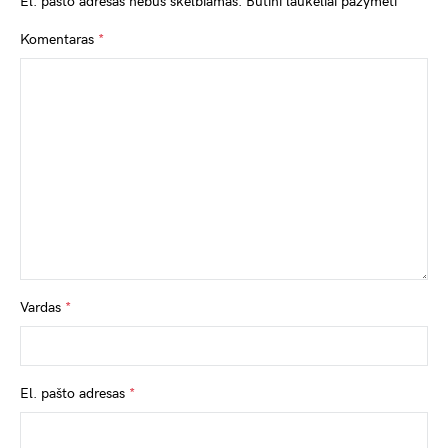
El. pašto adresas nebus skelbiamas.
Būtini laukeliai pažymėti
*
Komentaras
*
Vardas
*
El. pašto adresas
*