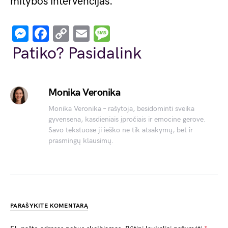
mitybos intervencijas.
Messenger
Facebook
Copy
Email
Message
Link
Patiko? Pasidalink
Monika Veronika
Monika Veronika – rašytoja, besidominti sveika
gyvensena, kasdieniais įpročiais ir emocine gerove.
Savo tekstuose ji ieško ne tik atsakymų, bet ir
prasmingų klausimų.
PARAŠYKITE KOMENTARĄ