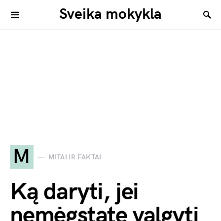
Sveika mokykla
M
MITAI IR FAKTAI
Ką daryti, jei
nemėgstate valgyti