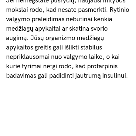
Jei nemėgstate pusryčių, naujausi mitybos
mokslai rodo, kad nesate pasmerkti. Rytinio
valgymo praleidimas nebūtinai kenkia
medžiagų apykaitai ar skatina svorio
augimą. Jūsų organizmo medžiagų
apykaitos greitis gali išlikti stabilus
nepriklausomai nuo valgymo laiko, o kai
kurie tyrimai netgi rodo, kad protarpinis
badavimas gali padidinti jautrumą insulinui.