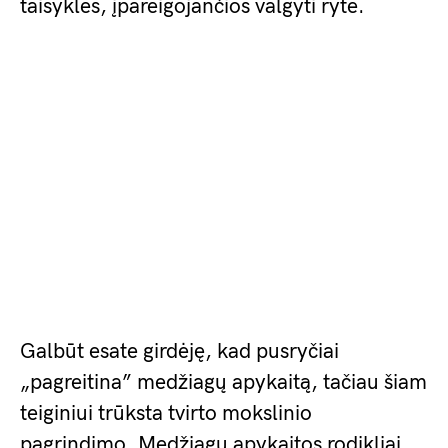
taisyklės, įpareigojančios valgyti ryte.
Galbūt esate girdėję, kad pusryčiai
„pagreitina” medžiagų apykaitą, tačiau šiam
teiginiui trūksta tvirto mokslinio
pagrindimo. Medžiagų apykaitos rodikliai