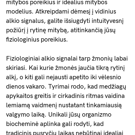
mitybos poreikius ir idealius mitybos
modelius. Atkreipdami dėmesį į vidinius
alkio signalus, galite išsiugdyti intuityvesnį
požiūrį į rytinę mitybą, atitinkančią jūsų
fiziologinius poreikius.
Fiziologiniai alkio signalai tarp žmonių labai
skiriasi. Kai kurie žmonės jaučia tikrą rytinį
alkį, o kiti gali nejausti apetito iki vėlesnio
dienos vakaro. Tyrimai rodo, kad medžiagų
apykaitos greitis ir cirkadinis ritmas vaidina
lemiamą vaidmenį nustatant tinkamiausią
valgymo laiką. Unikali jūsų organizmo
biocheminė aplinka gali rodyti, kad
tradicinis pusryčių laikas nebūtinai idealiai