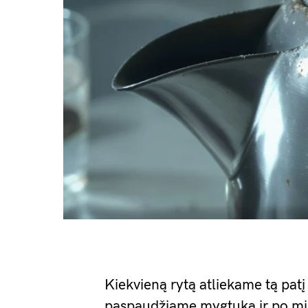
Kiekvieną rytą atliekame tą patį 
paspaudžiame mygtuką ir po min