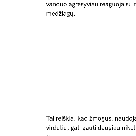
vanduo agresyviau reaguoja su me
medžiagų.
Tai reiškia, kad žmogus, naudojan
virduliu, gali gauti daugiau nikeli