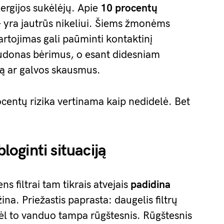
ergijos sukėlėjų. Apie
10 procentų
 yra jautrūs nikeliui. Šiems žmonėms
vartojimas gali paūminti kontaktinį
raudonas bėrimus, o esant didesniam
mą ar galvos skausmus.
centų rizika vertinama kaip nedidelė. Bet
bloginti situaciją
 filtrai tam tikrais atvejais
padidina
žina. Priežastis paprasta: daugelis filtrų
 to vanduo tampa rūgštesnis. Rūgštesnis