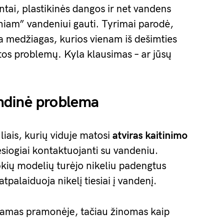
entai, plastikinės dangos ir net vandens
sniam” vandeniui gauti. Tyrimai parodė,
iria medžiagas, kurios vienam iš dešimties
atos problemų. Kyla klausimas – ar jūsų
rindinė problema
uliais, kurių viduje matosi
atviras kaitinimo
esiogiai kontaktuojanti su vandeniu.
okių modelių turėjo nikeliu padengtus
palaiduoja nikelį tiesiai į vandenį.
ojamas pramonėje, tačiau žinomas kaip