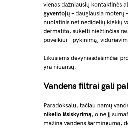
vienas dažniausių kontaktinės al
gyventojų
– daugiausia moterų –
nuolatinis net nedidelių kiekių 
dermatitą, sukelti niežtinčias 
poveikiui – pykinimą, viduriavi
Likusiems devyniasdešimčiai pro
yra niuansų.
Vandens filtrai gali pa
Paradoksalu, tačiau namų vandens
nikelio išsiskyrimą
, o ne jį suma
mažina vandens šarmingumą, dėl