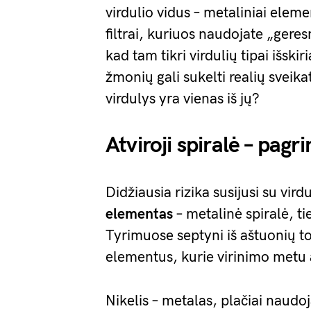
virdulio vidus – metaliniai elem
filtrai, kuriuos naudojate „gere
kad tam tikri virdulių tipai išsk
žmonių gali sukelti realių sveik
virdulys yra vienas iš jų?
Atviroji spiralė – pag
Didžiausia rizika susijusi su vird
elementas
– metalinė spiralė, ti
Tyrimuose septyni iš aštuonių t
elementus, kurie virinimo metu at
Nikelis – metalas, plačiai naud