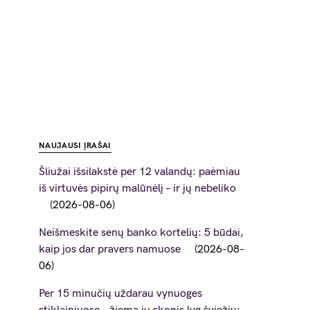
NAUJAUSI ĮRAŠAI
Šliužai išsilakstė per 12 valandų: paėmiau
iš virtuvės pipirų malūnėlį – ir jų nebeliko
2026-08-06
Neišmeskite senų banko kortelių: 5 būdai,
kaip jos dar pravers namuose
2026-08-
06
Per 15 minučių uždarau vynuoges