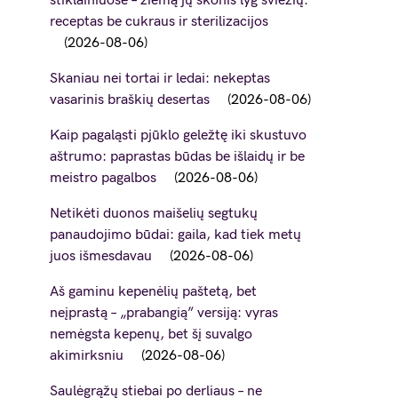
stiklainiuose – žiemą jų skonis lyg šviežių:
receptas be cukraus ir sterilizacijos
2026-08-06
Skaniau nei tortai ir ledai: nekeptas
vasarinis braškių desertas
2026-08-06
Kaip pagaląsti pjūklo geležtę iki skustuvo
aštrumo: paprastas būdas be išlaidų ir be
meistro pagalbos
2026-08-06
Netikėti duonos maišelių segtukų
panaudojimo būdai: gaila, kad tiek metų
juos išmesdavau
2026-08-06
Aš gaminu kepenėlių paštetą, bet
neįprastą – „prabangią” versiją: vyras
nemėgsta kepenų, bet šį suvalgo
akimirksniu
2026-08-06
Saulėgrąžų stiebai po derliaus – ne