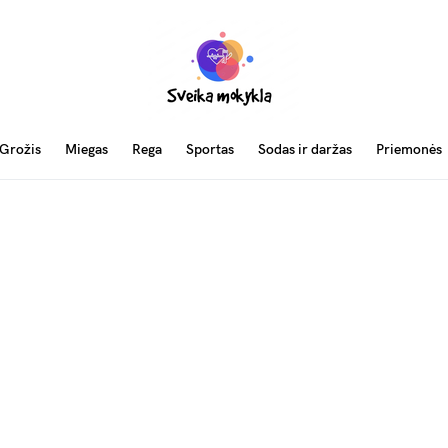
Grožis
Miegas
Rega
Sportas
Sodas ir daržas
Priemonės