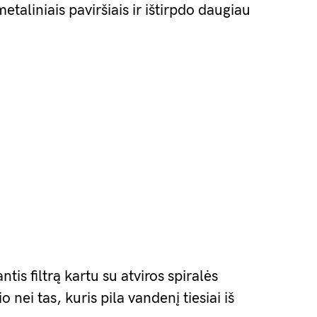
taliniais paviršiais ir ištirpdo daugiau
tis filtrą kartu su atviros spiralės
o nei tas, kuris pila vandenį tiesiai iš