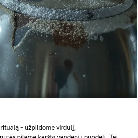
ritualą – užpildome virdulį,
utės pilame karštą vandenį į puodelį. Tai