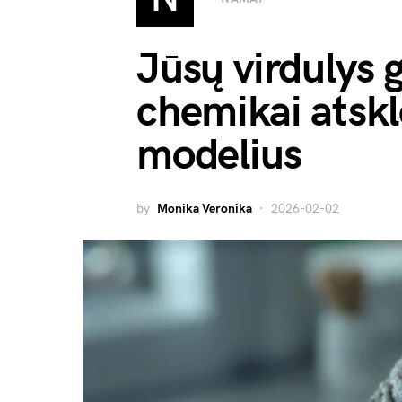
Jūsų virdulys g
chemikai atskl
modelius
by
Monika Veronika
2026-02-02