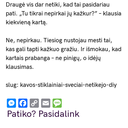
Draugė vis dar netiki, kad tai pasidariau
pati. „Tu tikrai nepirkai jų kažkur?” – klausia
kiekvieną kartą.
Ne, nepirkau. Tiesiog nustojau mesti tai,
kas gali tapti kažkuo gražiu. Ir išmokau, kad
kartais prabanga – ne pinigų, o idėjų
klausimas.
slug: kavos-stiklainiai-sveciai-netikejo-diy
Messenger
Facebook
Copy
Email
Message
Link
Patiko? Pasidalink