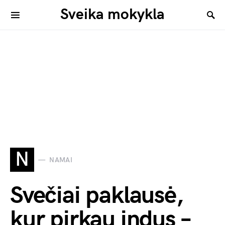
Sveika mokykla
N
NAMAI
Svečiai paklausė,
kur pirkau indus –