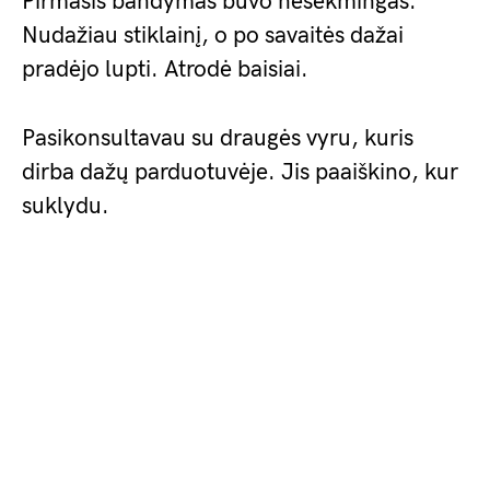
Pirmasis bandymas buvo nesėkmingas.
Nudažiau stiklainį, o po savaitės dažai
pradėjo lupti. Atrodė baisiai.
Pasikonsultavau su draugės vyru, kuris
dirba dažų parduotuvėje. Jis paaiškino, kur
suklydu.