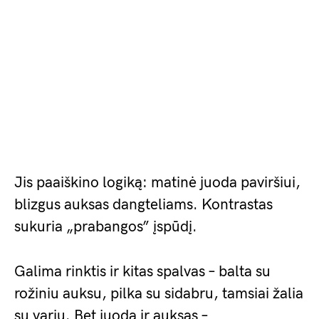
Jis paaiškino logiką: matinė juoda paviršiui,
blizgus auksas dangteliams. Kontrastas
sukuria „prabangos” įspūdį.
Galima rinktis ir kitas spalvas – balta su
rožiniu auksu, pilka su sidabru, tamsiai žalia
su variu. Bet juoda ir auksas –