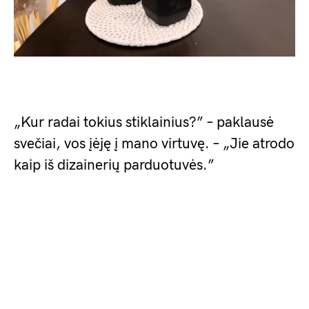
„Kur radai tokius stiklainius?” – paklausė
svečiai, vos įėję į mano virtuvę. – „Jie atrodo
kaip iš dizainerių parduotuvės.”