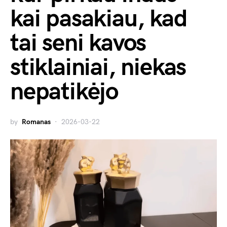
kai pasakiau, kad
tai seni kavos
stiklainiai, niekas
nepatikėjo
by
Romanas
2026-03-22