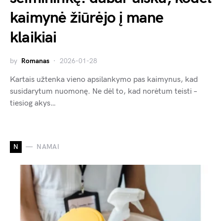
kaimynė žiūrėjo į mane
klaikiai
by
Romanas
2026-01-28
Kartais užtenka vieno apsilankymo pas kaimynus, kad
susidarytum nuomonę. Ne dėl to, kad norėtum teisti –
tiesiog akys…
N
NAMAI