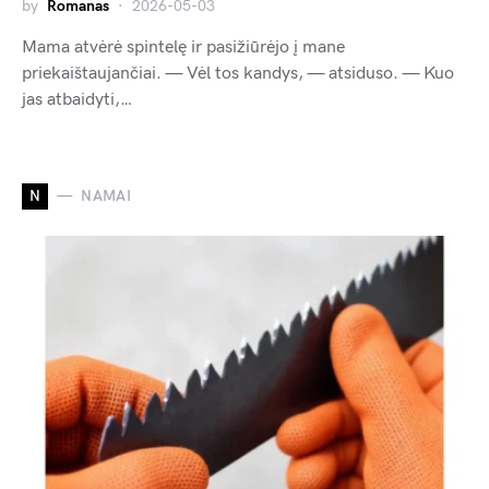
by
Romanas
2026-05-03
Mama atvėrė spintelę ir pasižiūrėjo į mane
priekaištaujančiai. — Vėl tos kandys, — atsiduso. — Kuo
jas atbaidyti,…
N
NAMAI