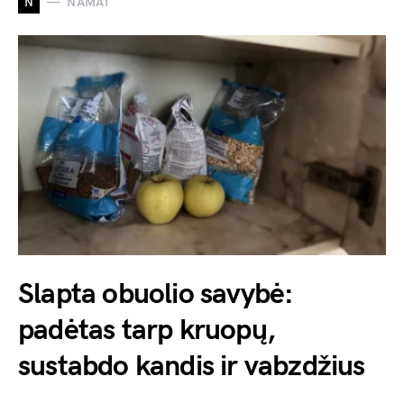
N
NAMAI
Slapta obuolio savybė:
padėtas tarp kruopų,
sustabdo kandis ir vabzdžius