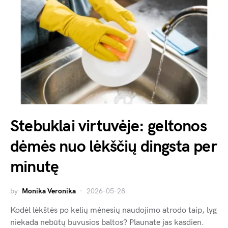
Stebuklai virtuvėje: geltonos
dėmės nuo lėkščių dingsta per
minutę
by
Monika Veronika
2026-05-28
Kodėl lėkštės po kelių mėnesių naudojimo atrodo taip, lyg
niekada nebūtų buvusios baltos? Plaunate jas kasdien.