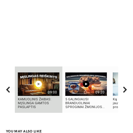
09:00
09:20
KAMUOLINIS ŽAIBAS:
5 GALINGIAUSI
Ką reikia žin
MĮSLINGA GAMTOS
BRANDUOLINIAI
jautrią odą?
PASLAPTIS
SPROGIMAI ŽMONIJOS...
produktai, n
YOU MAY ALSO LIKE