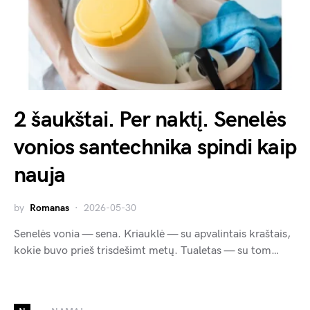
2 šaukštai. Per naktį. Senelės
vonios santechnika spindi kaip
nauja
by
Romanas
2026-05-30
Senelės vonia — sena. Kriauklė — su apvalintais kraštais,
kokie buvo prieš trisdešimt metų. Tualetas — su tom…