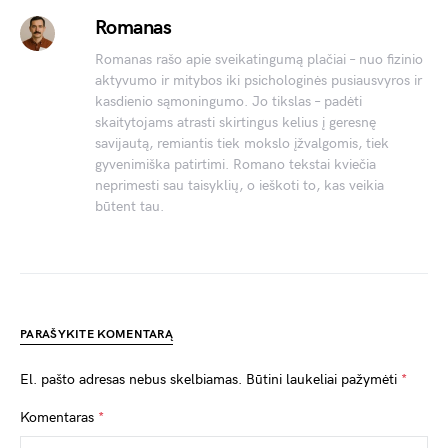
Romanas
Romanas rašo apie sveikatingumą plačiai – nuo fizinio
aktyvumo ir mitybos iki psichologinės pusiausvyros ir
kasdienio sąmoningumo. Jo tikslas – padėti
skaitytojams atrasti skirtingus kelius į geresnę
savijautą, remiantis tiek mokslo įžvalgomis, tiek
gyvenimiška patirtimi. Romano tekstai kviečia
neprimesti sau taisyklių, o ieškoti to, kas veikia
būtent tau.
PARAŠYKITE KOMENTARĄ
El. pašto adresas nebus skelbiamas.
Būtini laukeliai pažymėti
*
Komentaras
*