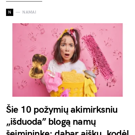
N
NAMAI
Šie 10 požymių akimirksniu
„išduoda” blogą namų
šeimininkę: dabar aišku, kodėl