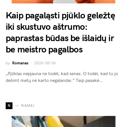
Kaip pagaląsti pjūklo geležtę
iki skustuvo aštrumo:
paprastas būdas be išlaidų ir
be meistro pagalbos
by
Romanas
2026-08-06
„Pjūklas nepjauna ne todėl, kad senas. O todėl, kad tu jo
dešimt metų nė karto negalandai.” Taip pasakė…
N
NAMAI