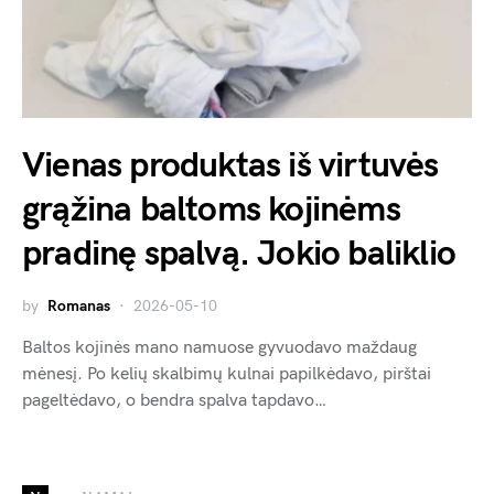
Vienas produktas iš virtuvės
grąžina baltoms kojinėms
pradinę spalvą. Jokio baliklio
by
Romanas
2026-05-10
Baltos kojinės mano namuose gyvuodavo maždaug
mėnesį. Po kelių skalbimų kulnai papilkėdavo, pirštai
pageltėdavo, o bendra spalva tapdavo…