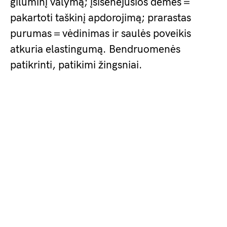
giluminį valymą; įsisenėjusios dėmės＝
pakartoti taškinį apdorojimą; prarastas
purumas＝vėdinimas ir saulės poveikis
atkuria elastingumą. Bendruomenės
patikrinti, patikimi žingsniai.