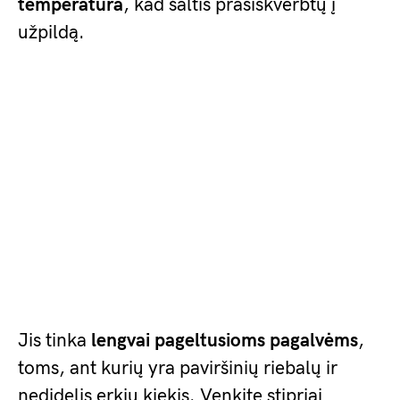
temperatūra
, kad šaltis prasiskverbtų į
užpildą.
Jis tinka
lengvai pageltusioms pagalvėms
,
toms, ant kurių yra paviršinių riebalų ir
nedidelis erkių kiekis. Venkite stipriai