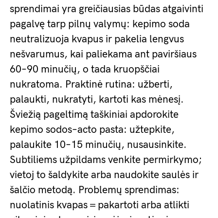
sprendimai yra greičiausias būdas atgaivinti
pagalvę tarp pilnų valymų: kepimo soda
neutralizuoja kvapus ir pakelia lengvus
nešvarumus, kai paliekama ant paviršiaus
60–90 minučių, o tada kruopščiai
nukratoma. Praktinė rutina: užberti,
palaukti, nukratyti, kartoti kas mėnesį.
Šviežią pageltimą taškiniai apdorokite
kepimo sodos–acto pasta: užtepkite,
palaukite 10–15 minučių, nusausinkite.
Subtiliems užpildams venkite permirkymo;
vietoj to šaldykite arba naudokite saulės ir
šalčio metodą. Problemų sprendimas:
nuolatinis kvapas＝pakartoti arba atlikti