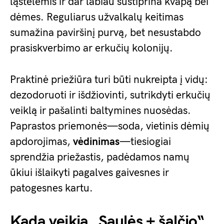
ląstelėmis ir dar labiau sustiprina kvapą bei
dėmes. Reguliarus užvalkalų keitimas
sumažina paviršinį purvą, bet nesustabdo
prasiskverbimo ar erkučių kolonijų.
Praktinė priežiūra turi būti nukreipta į vidų:
dezodoruoti ir išdžiovinti, sutrikdyti erkučių
veiklą ir pašalinti baltymines nuosėdas.
Paprastos priemonės—soda, vietinis dėmių
apdorojimas,
vėdinimas
—tiesiogiai
sprendžia priežastis, padėdamos namų
ūkiui išlaikyti pagalves gaivesnes ir
patogesnes kartu.
Kada veikia „Saulės + šalčio“