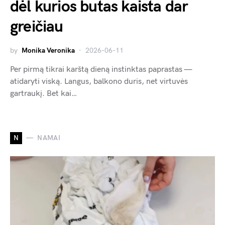
dėl kurios butas kaista dar
greičiau
by
Monika Veronika
2026-06-11
Per pirmą tikrai karštą dieną instinktas paprastas —
atidaryti viską. Langus, balkono duris, net virtuvės
gartraukį. Bet kai…
N
NAMAI