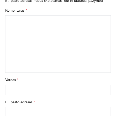
El. pašto adresas nebus skelbiamas.
Būtini laukeliai pažymėti
*
Komentaras
*
Vardas
*
El. pašto adresas
*