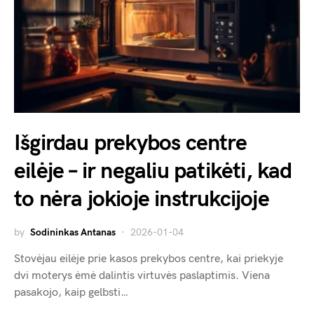
Išgirdau prekybos centre
eilėje – ir negaliu patikėti, kad
to nėra jokioje instrukcijoje
by
Sodininkas Antanas
2026-01-04
Stovėjau eilėje prie kasos prekybos centre, kai priekyje
dvi moterys ėmė dalintis virtuvės paslaptimis. Viena
pasakojo, kaip gelbsti…