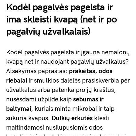
Kodėl pagalvės pagelsta ir
ima skleisti kvapą (net ir po
pagalvių užvalkalais)
Kodėl pagalvės pagelsta ir įgauna nemalonų
kvapą net ir naudojant pagalvių užvalkalus?
Atsakymas paprastas:
prakaitas, odos
riebalai
ir smulkios dalelės prasiskverbia per
užvalkalus arba patenka pro jų kraštus,
nusėsdami užpilde kaip
sebumas ir
baltymai
, kuriais minta mikrobai ir taip
sukuria kvapus.
Dulkių erkutės
klesti
maitindamosi nusilupusiomis odos