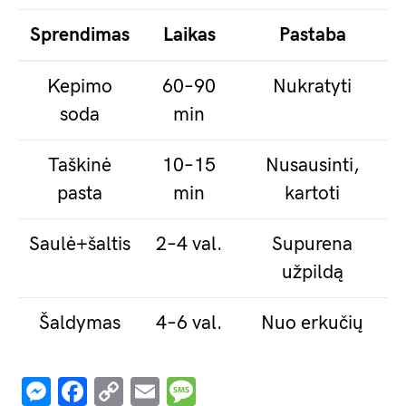
Sprendimas
Laikas
Pastaba
Kepimo
60–90
Nukratyti
soda
min
Taškinė
10–15
Nusausinti,
pasta
min
kartoti
Saulė+šaltis
2–4 val.
Supurena
užpildą
Šaldymas
4–6 val.
Nuo erkučių
Messenger
Facebook
Copy
Email
Message