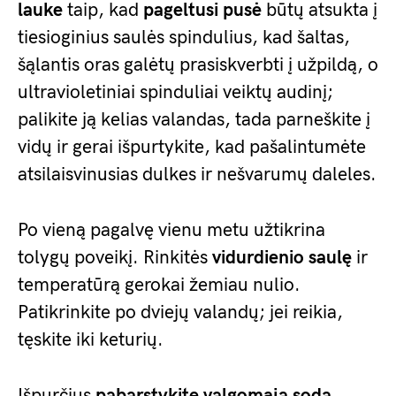
lauke
taip, kad
pageltusi pusė
būtų atsukta į
tiesioginius saulės spindulius, kad šaltas,
šąlantis oras galėtų prasiskverbti į užpildą, o
ultravioletiniai spinduliai veiktų audinį;
palikite ją kelias valandas, tada parneškite į
vidų ir gerai išpurtykite, kad pašalintumėte
atsilaisvinusias dulkes ir nešvarumų daleles.
Po vieną pagalvę vienu metu užtikrina
tolygų poveikį. Rinkitės
vidurdienio saulę
ir
temperatūrą gerokai žemiau nulio.
Patikrinkite po dviejų valandų; jei reikia,
tęskite iki keturių.
Išpurčius
pabarstykite valgomąja soda
,