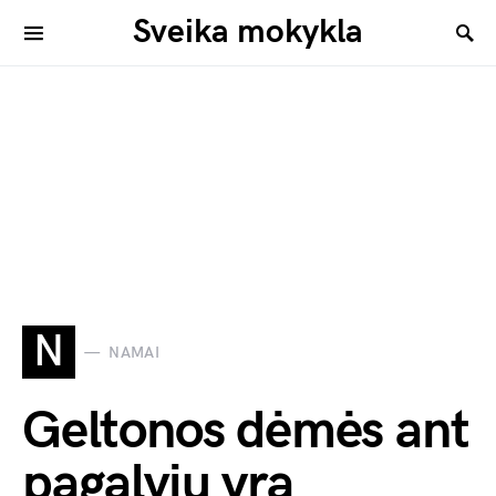
Sveika mokykla
N
NAMAI
Geltonos dėmės ant
pagalvių yra