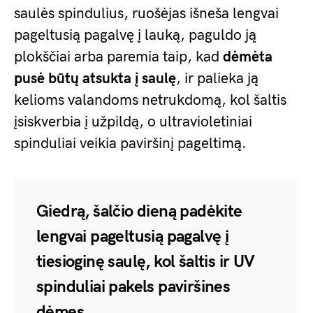
saulės spindulius, ruošėjas išneša lengvai
pageltusią pagalvę į lauką, paguldo ją
plokščiai arba paremia taip, kad
dėmėta
pusė būtų atsukta į saulę
, ir palieka ją
kelioms valandoms netrukdomą, kol šaltis
įsiskverbia į užpildą, o ultravioletiniai
spinduliai veikia paviršinį pageltimą.
Giedrą, šalčio dieną padėkite
lengvai pageltusią pagalvę į
tiesioginę saulę, kol šaltis ir UV
spinduliai pakels paviršines
dėmes