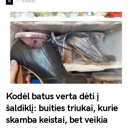
N
NAMAI
Kodėl batus verta dėti į
šaldiklį: buities triukai, kurie
skamba keistai, bet veikia