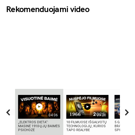
Rekomenduojami video
04:06
09:20
„ELEKTROS DIETA“:
10 FILMUOSE IŠGALVOTŲ
5 GALINGIAU
MASINĖ 1910-ŲJŲ BAIMĖS
TECHNOLOGIJŲ, KURIOS
BRANDUOLIN
PSICHOZĖ
TAPO REALYBE
SPROGIMAI 