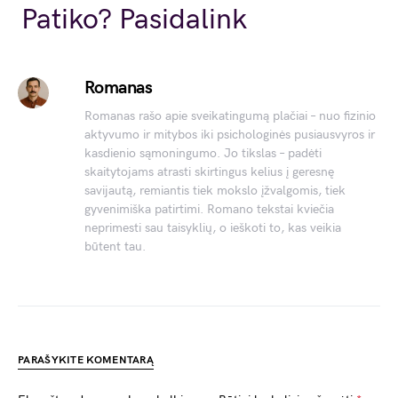
Link
Patiko? Pasidalink
Romanas
Romanas rašo apie sveikatingumą plačiai – nuo fizinio
aktyvumo ir mitybos iki psichologinės pusiausvyros ir
kasdienio sąmoningumo. Jo tikslas – padėti
skaitytojams atrasti skirtingus kelius į geresnę
savijautą, remiantis tiek mokslo įžvalgomis, tiek
gyvenimiška patirtimi. Romano tekstai kviečia
neprimesti sau taisyklių, o ieškoti to, kas veikia
būtent tau.
PARAŠYKITE KOMENTARĄ