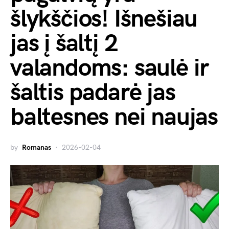
šlykščios! Išnešiau
jas į šaltį 2
valandoms: saulė ir
šaltis padarė jas
baltesnes nei naujas
by
Romanas
2026-02-04