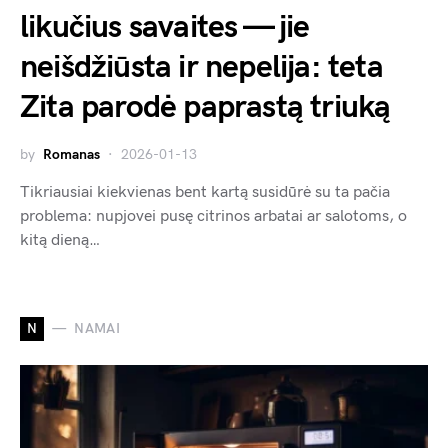
likučius savaites — jie
neišdžiūsta ir nepelija: teta
Zita parodė paprastą triuką
by
Romanas
2026-01-13
Tikriausiai kiekvienas bent kartą susidūrė su ta pačia
problema: nupjovei pusę citrinos arbatai ar salotoms, o
kitą dieną…
N
NAMAI