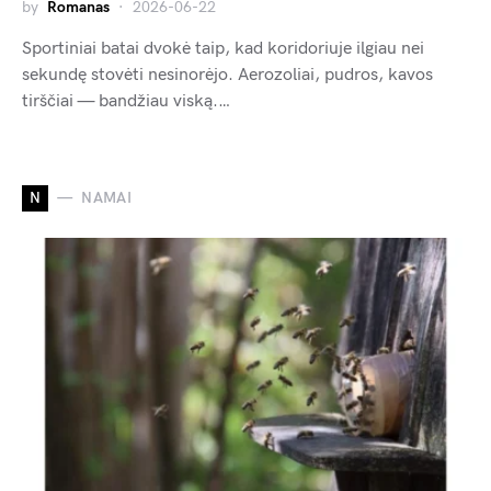
by
Romanas
2026-06-22
Sportiniai batai dvokė taip, kad koridoriuje ilgiau nei
sekundę stovėti nesinorėjo. Aerozoliai, pudros, kavos
tirščiai — bandžiau viską.…
N
NAMAI