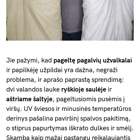
Jie pažymi, kad
pageltę pagalvių užvalkalai
ir papilkėję užpildai yra dažna, negraži
problema, ir aprašo paprastą sprendimą:
dvi valandos lauke
ryškioje saulėje
ir
aštriame šaltyje
, pageltusiomis pusėmis į
viršų. UV šviesos ir minusinės temperatūros
derinys pašalina paviršinį spalvos pakitimą,
o stiprus papurtymas iškrato dulkes ir smėlį.
Skamba kaip mažai pastangų reikalaujantis