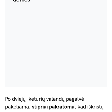
Po dviejų–keturių valandų pagalvė
pakeliama,
stipriai pakratoma
, kad iškristų