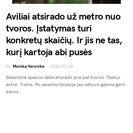
Aviliai atsirado už metro nuo
tvoros. Įstatymas turi
konkretų skaičių. Ir jis ne tas,
kurį kartoja abi pusės
by
Monika Veronika
2026-07-24
Balandinė spalvos dėžė atsirado prie pat tvoros. Paskui
antra. Trečia. Po savaitės terasoje jau nebuvo galima gerti
kavos…